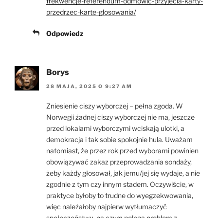
frekwencje-referendum-odmowic-przyjecia-karty-
przedrzec-karte-glosowania/
Odpowiedz
Borys
28 MAJA, 2025 O 9:27 AM
Zniesienie ciszy wyborczej – pełna zgoda. W
Norwegii żadnej ciszy wyborczej nie ma, jeszcze
przed lokalami wyborczymi wciskają ulotki, a
demokracja i tak sobie spokojnie hula. Uważam
natomiast, że przez rok przed wyborami powinien
obowiązywać zakaz przeprowadzania sondaży,
żeby każdy głosował, jak jemu/jej się wydaje, a nie
zgodnie z tym czy innym stadem. Oczywiście, w
praktyce byłoby to trudne do wyegzekwowania,
więc należałoby najpierw wytłumaczyć
społeczeństwu, na czym polega problem z