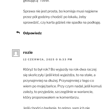
głosującą” i over.
Sprawa nie jest prosta, bo komisja musi najpierw
przez pół godziny chodzić po lokalu, żeby
sprawdzić, czy karta gdzieś nie spadła na podłogę.
Odpowiedz
rozie
12 CZERWCA, 2025 O 8:33 PM
Któryż to był rok? Bo wyjazdy na rok-dwa raczej
się skończyły i jeśli ktoś wyjeżdża, to na stałe, a
przynajmniej na dłużej. Przynajmniej z tego co
wiem po mojej bańce. Przy czym nadal, jeśli komuś
zależy, to przyjedzie, szczególnie w wariancie,
który proponowałem w komentarzu.
Jeśli chodzi o badania, to primo, sam ich nie