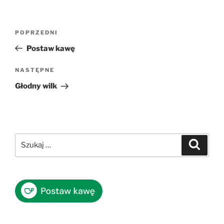
Nawigacja
Poprzedni
POPRZEDNI
wpisu
wpis
Postaw kawę
Następny
NASTĘPNE
wpis
Głodny wilk
Szukaj:
Szukaj