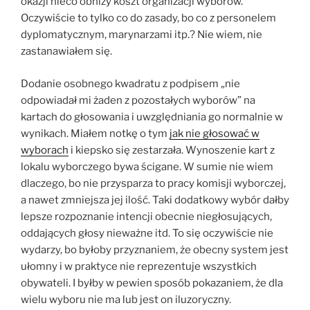
okazji nieco obniży koszt organizacji wyborów.
Oczywiście to tylko co do zasady, bo co z personelem
dyplomatycznym, marynarzami itp.? Nie wiem, nie
zastanawiałem się.
Dodanie osobnego kwadratu z podpisem „nie
odpowiadał mi żaden z pozostałych wyborów” na
kartach do głosowania i uwzględniania go normalnie w
wynikach. Miałem notkę o tym
jak nie głosować w
wyborach
i kiepsko się zestarzała. Wynoszenie kart z
lokalu wyborczego bywa ścigane. W sumie nie wiem
dlaczego, bo nie przysparza to pracy komisji wyborczej,
a nawet zmniejsza jej ilość. Taki dodatkowy wybór dałby
lepsze rozpoznanie intencji obecnie niegłosujących,
oddających głosy nieważne itd. To się oczywiście nie
wydarzy, bo byłoby przyznaniem, że obecny system jest
ułomny i w praktyce nie reprezentuje wszystkich
obywateli. I byłby w pewien sposób pokazaniem, że dla
wielu wyboru nie ma lub jest on iluzoryczny.