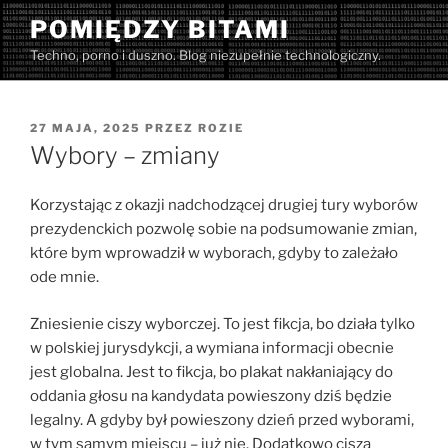
Przejdź
POMIĘDZY BITAMI
do
Techno, porno i duszno. Blog niezupełnie technologiczny.
treści
OPUBLIKOWANE
27 MAJA, 2025
PRZEZ
ROZIE
W
Wybory – zmiany
Korzystając z okazji nadchodzącej drugiej tury wyborów
prezydenckich pozwolę sobie na podsumowanie zmian,
które bym wprowadził w wyborach, gdyby to zależało
ode mnie.
Zniesienie ciszy wyborczej. To jest fikcja, bo działa tylko
w polskiej jurysdykcji, a wymiana informacji obecnie
jest globalna. Jest to fikcja, bo plakat nakłaniający do
oddania głosu na kandydata powieszony dziś będzie
legalny. A gdyby był powieszony dzień przed wyborami,
w tym samym miejscu – już nie. Dodatkowo cisza