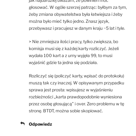
jak najbardziej uważam, że powinien móc
głosować. W ogóle szerzej patrząc: byłbym za tym,
żeby zmiana obywatelstwa była łatwiejsza i żeby
można było mieć tylko jedno. Znasz język,
przebywasz i pracujesz w danym kraju ~5 lat i tyle.
> Nie zmniejsza ilości pracy, tylko zwiększa, bo
komisja musi się z każdej karty rozliczyć. Jeżeli
wydała 100 kart a z urny wyjęła 99, to musi
wyjaśnić gdzie ta jedna się podziała.
Rozliczyć się (policzyć karty, wpisać do protokołu)
muszą tak czy inaczej. W opisywanym przypadku
sprawa jest prosta: wpisujesz w wyjaśnieniu
rozbieżności „karta prawdopodobnie wyniesiona
przez osobę głosującą” i over. Zero problemu w tę
stronę. BTDT, można sobie skopiować.
Odpowiedz