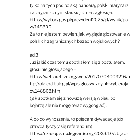
tylko na tych pod polską banderą, polski marynarz
na zagranicznym stadku już nie zagłosuje.
https://wybory.gov.pl/prezydent2025/pl/wynik/po
w/149800
Za to nie jestem pewien, jak wygląda głosowanie w
polskich zagranicznych bazach wojskowych?
ad.3
Już jakiś czas temu spotkałem się z postulatem,
głosu nie głosującego –
https://web.archive.org/web/20170703003216/h
ttp://olgierd.bblog.pl/wpis,glos;wazny;niewybieraja
cy,148868.html
(jak spotkam się z nowszą wersją wpisu, bo
kojarzę ale nie mogę teraz wygooglać).
A co do wynoszenia, to polecam dywadacje (do
prawda tyczyły się referendum)
https://czasopismo.legeartis.org/2023/10/zbijac-