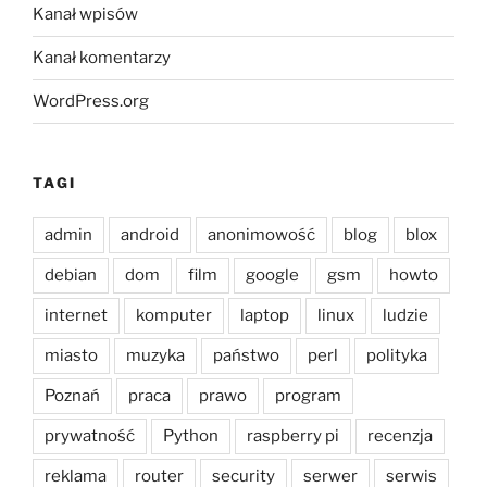
Kanał wpisów
Kanał komentarzy
WordPress.org
TAGI
admin
android
anonimowość
blog
blox
debian
dom
film
google
gsm
howto
internet
komputer
laptop
linux
ludzie
miasto
muzyka
państwo
perl
polityka
Poznań
praca
prawo
program
prywatność
Python
raspberry pi
recenzja
reklama
router
security
serwer
serwis