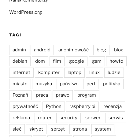
WordPress.org
TAGI
admin
android
anonimowość
blog
blox
debian
dom
film
google
gsm
howto
internet
komputer
laptop
linux
ludzie
miasto
muzyka
państwo
perl
polityka
Poznań
praca
prawo
program
prywatność
Python
raspberry pi
recenzja
reklama
router
security
serwer
serwis
sieć
skrypt
sprzęt
strona
system