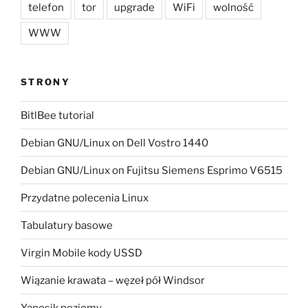
telefon
tor
upgrade
WiFi
wolność
WWW
STRONY
BitlBee tutorial
Debian GNU/Linux on Dell Vostro 1440
Debian GNU/Linux on Fujitsu Siemens Esprimo V6515
Przydatne polecenia Linux
Tabulatury basowe
Virgin Mobile kody USSD
Wiązanie krawata – węzeł pół Windsor
Yanosik poziomy