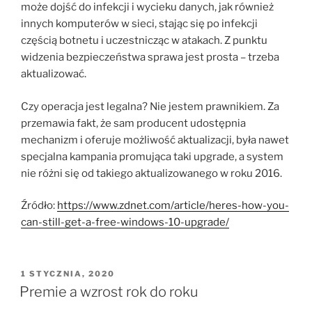
może dojść do infekcji i wycieku danych, jak również
innych komputerów w sieci, stając się po infekcji
częścią botnetu i uczestnicząc w atakach. Z punktu
widzenia bezpieczeństwa sprawa jest prosta – trzeba
aktualizować.
Czy operacja jest legalna? Nie jestem prawnikiem. Za
przemawia fakt, że sam producent udostępnia
mechanizm i oferuje możliwość aktualizacji, była nawet
specjalna kampania promująca taki upgrade, a system
nie różni się od takiego aktualizowanego w roku 2016.
Źródło:
https://www.zdnet.com/article/heres-how-you-
can-still-get-a-free-windows-10-upgrade/
OPUBLIKOWANE
1 STYCZNIA, 2020
W
Premie a wzrost rok do roku