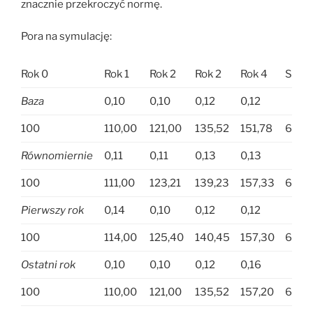
znacznie przekroczyć normę.
Pora na symulację:
Rok 0
Rok 1
Rok 2
Rok 2
Rok 4
Sum
Baza
0,10
0,10
0,12
0,12
100
110,00
121,00
135,52
151,78
618,
Równomiernie
0,11
0,11
0,13
0,13
100
111,00
123,21
139,23
157,33
630,
Pierwszy rok
0,14
0,10
0,12
0,12
100
114,00
125,40
140,45
157,30
637,
Ostatni rok
0,10
0,10
0,12
0,16
100
110,00
121,00
135,52
157,20
623,