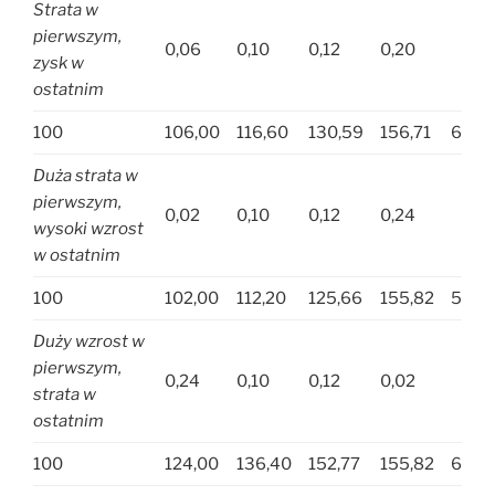
Strata w
pierwszym,
0,06
0,10
0,12
0,20
zysk w
ostatnim
100
106,00
116,60
130,59
156,71
609,
Duża strata w
pierwszym,
0,02
0,10
0,12
0,24
wysoki wzrost
w ostatnim
100
102,00
112,20
125,66
155,82
595,
Duży wzrost w
pierwszym,
0,24
0,10
0,12
0,02
strata w
ostatnim
100
124,00
136,40
152,77
155,82
668,