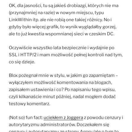
OK, dla jasności, tu są jakieś drobiazgi, których nie ma
(przynajmniej na razie) w nowym miejscu, typu
LinkWithin itp. ale nie robią one takiej różnicy. No i
gdyby było więcej grafik, to wynik wyglądałby gorzej,
ale to już kwestia wspomnianej sieci w czeskim DC.
Oczywiście wszystko lata bezpiecznie i wydajnie po
SSL i HTTP/2 i mam możliwość pełnej kontroli nad tym,
co się dzieje.
Blox pożegnał mnie w stylu, w jakim go zapamiętam –
wyłączyłem możliwość komentowania na blogach,
zapisałem ustawienia i co? Po napisaniu tego wpisu,
czyli kilkanaście minut później, nadal mogłem dodać
testowy komentarz.
(Not so) fun fact:
uciekłem z Joggera
z powodu cenzury i
autorytaryzmu administratorów. Doczekałem się
cenzury i autorytaryzmu ze strony Agory (ale o tym to