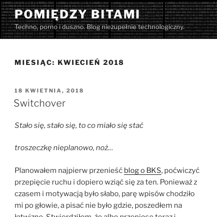
Przejdź
POMIĘDZY BITAMI
do
Techno, porno i duszno. Blog niezupełnie technologiczny.
treści
MIESIĄC:
KWIECIEŃ 2018
OPUBLIKOWANE
18 KWIETNIA, 2018
W
Switchover
Stało się, stało się, to co miało się stać
troszeczkę nieplanowo, noż…
Planowałem najpierw przenieść
blog o BKS
, poćwiczyć
przepięcie ruchu i dopiero wziąć się za ten. Ponieważ z
czasem i motywacją było słabo, parę wpisów chodziło
mi po głowie, a pisać nie było gdzie, poszedłem na
łatwiznę. Stwierdziłem, że albo przeniosę teraz i