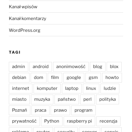
Kanał wpisów
Kanał komentarzy
WordPress.org
TAGI
admin
android
anonimowość
blog
blox
debian
dom
film
google
gsm
howto
internet
komputer
laptop
linux
ludzie
miasto
muzyka
państwo
perl
polityka
Poznań
praca
prawo
program
prywatność
Python
raspberry pi
recenzja
reklama
router
security
serwer
serwis