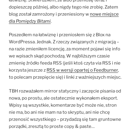
dopieszczę później, albo nigdy tego nie zrobię. Zatem
blog został zamrożony i przeniesiony w
nowe miejsce
dla
Pomiędzy Bitami
.
Poszedłem na łatwiznę i przeniosłem się z Blox na
WordPressa. Jednak. Z rzeczy związanych z migracją –
na razie zmieniłem licencję, za moment pojawi się info
we wpisach skąd pochodzą. W najbliższym czasie
zmienię źródło feeda RSS (jeśli ktoś czyta via RSS i nie
korzysta jeszcze z
RSS w wersji opartej o Feedburner
,
to polecam przepięcie się) i linki z ważniejszych miejsc.
TBH rozważałem mirror statyczny i zaczęcie pisania od
nowa, po prostu, ale ostatecznie wykonałem eksport.
Wpisy są wszystkie, komentarze być może nie, stron
nie ma, bo ani nie mam na to skryptu, ani nie chcę
przenosić wszystkiego – przydadzą się tam gruntowne
porządki, zresztą to proste copy & paste…