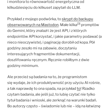
i monitora to równowartość energetyczna od
kilkudziesięciu do kilkuset zapytań do LLM.
Przykład z mojego podwórka, to
skrypt do backupu
[3]
obserwowanych na Mastodon
. Małe kilka
promptów
do Gemini, który znalazł i że jest API, i z których
endpointów API korzystać, i jakie parametry podawać (a
nieco nieoczywiste), i paginację dorobił od kopa. Pół
godziny zeszło mi na zabawie, doczytaniu
interesujących fragmentów dokumentacji,
doszlifowaniu ręcznym. Ręcznie robiłbym z dwie
godziny minimum.
Ale przecież
są badania
na to, że programistom
się wydaje, że ich produktywność przy użyciu AI rośnie,
a tak naprawdę to ona spada, na przykład
to
! Rzadko
czytam badania, ale jeśli już, to lubię czytać nie tylko
tytuł badania i wnioski, ale zerknąć na warunki badań.
Bo autorzy często – świadomie lub nie – idą na łatwiznę