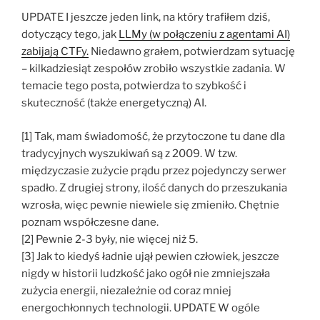
UPDATE I jeszcze jeden link, na który trafiłem dziś,
dotyczący tego, jak
LLMy (w połączeniu z agentami AI)
zabijają CTFy.
Niedawno grałem, potwierdzam sytuację
– kilkadziesiąt zespołów zrobiło wszystkie zadania. W
temacie tego posta, potwierdza to szybkość i
skuteczność (także energetyczną) AI.
[1] Tak, mam świadomość, że przytoczone tu dane dla
tradycyjnych wyszukiwań są z 2009. W tzw.
międzyczasie zużycie prądu przez pojedynczy serwer
spadło. Z drugiej strony, ilość danych do przeszukania
wzrosła, więc pewnie niewiele się zmieniło. Chętnie
poznam współczesne dane.
[2] Pewnie 2-3 były, nie więcej niż 5.
[3] Jak to kiedyś ładnie ujął pewien człowiek, jeszcze
nigdy w historii ludzkość jako ogół nie zmniejszała
zużycia energii, niezależnie od coraz mniej
energochłonnych technologii. UPDATE W ogóle