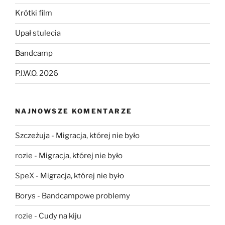
Krótki film
Upał stulecia
Bandcamp
P.I.W.O. 2026
NAJNOWSZE KOMENTARZE
Szczeżuja
-
Migracja, której nie było
rozie
-
Migracja, której nie było
SpeX
-
Migracja, której nie było
Borys
-
Bandcampowe problemy
rozie
-
Cudy na kiju