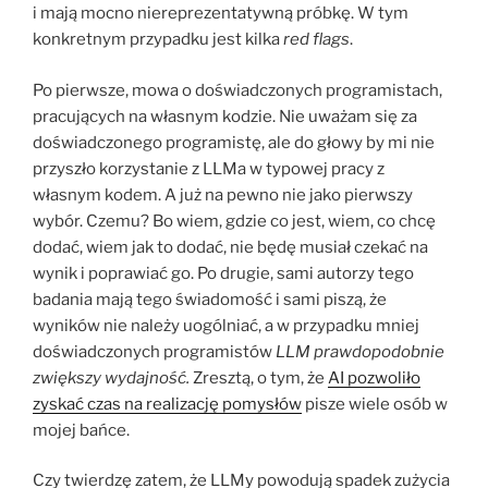
i mają mocno niereprezentatywną próbkę. W tym
konkretnym przypadku jest kilka
red flags
.
Po pierwsze, mowa o doświadczonych programistach,
pracujących na własnym kodzie. Nie uważam się za
doświadczonego programistę, ale do głowy by mi nie
przyszło korzystanie z LLMa w typowej pracy z
własnym kodem. A już na pewno nie jako pierwszy
wybór. Czemu? Bo wiem, gdzie co jest, wiem, co chcę
dodać, wiem jak to dodać, nie będę musiał czekać na
wynik i poprawiać go. Po drugie, sami autorzy tego
badania mają tego świadomość i sami piszą, że
wyników nie należy uogólniać, a w przypadku mniej
doświadczonych programistów
LLM prawdopodobnie
zwiększy wydajność.
Zresztą, o tym, że
AI pozwoliło
zyskać czas na realizację pomysłów
pisze wiele osób w
mojej bańce.
Czy twierdzę zatem, że LLMy powodują spadek zużycia