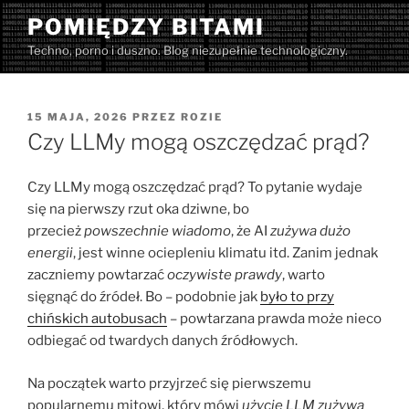
Przejdź
POMIĘDZY BITAMI
do
Techno, porno i duszno. Blog niezupełnie technologiczny.
treści
OPUBLIKOWANE
15 MAJA, 2026
PRZEZ
ROZIE
W
Czy LLMy mogą oszczędzać prąd?
Czy LLMy mogą oszczędzać prąd? To pytanie wydaje
się na pierwszy rzut oka dziwne, bo
przecież
powszechnie wiadomo
, że AI
zużywa dużo
energii
, jest winne ociepleniu klimatu itd. Zanim jednak
zaczniemy powtarzać
oczywiste prawdy
, warto
sięgnąć do źródeł. Bo – podobnie jak
było to przy
chińskich autobusach
– powtarzana prawda może nieco
odbiegać od twardych danych źródłowych.
Na początek warto przyjrzeć się pierwszemu
popularnemu mitowi, który mówi
użycie LLM zużywa