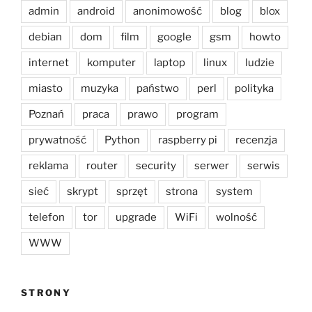
admin
android
anonimowość
blog
blox
debian
dom
film
google
gsm
howto
internet
komputer
laptop
linux
ludzie
miasto
muzyka
państwo
perl
polityka
Poznań
praca
prawo
program
prywatność
Python
raspberry pi
recenzja
reklama
router
security
serwer
serwis
sieć
skrypt
sprzęt
strona
system
telefon
tor
upgrade
WiFi
wolność
WWW
STRONY