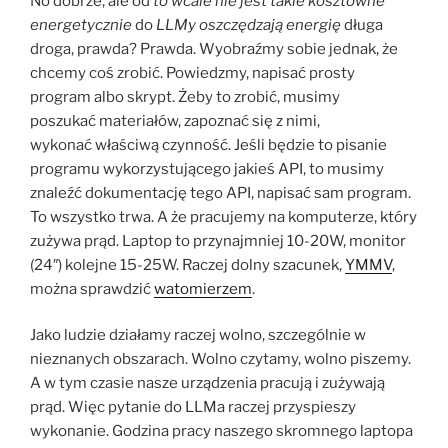
No dobrze, ale od
to wcale nie jest takie kosztowne
energetycznie
do
LLMy oszczędzają energię
długa
droga, prawda? Prawda. Wyobraźmy sobie jednak, że
chcemy coś zrobić. Powiedzmy, napisać prosty
program albo skrypt. Żeby to zrobić, musimy
poszukać materiałów, zapoznać się z nimi,
wykonać właściwą czynność. Jeśli będzie to pisanie
programu wykorzystującego jakieś API, to musimy
znaleźć dokumentację tego API, napisać sam program.
To wszystko trwa. A że pracujemy na komputerze, który
zużywa prąd. Laptop to przynajmniej 10-20W, monitor
(24″) kolejne 15-25W. Raczej dolny szacunek,
YMMV
,
można sprawdzić
watomierzem
.
Jako ludzie działamy raczej wolno, szczególnie w
nieznanych obszarach. Wolno czytamy, wolno piszemy.
A w tym czasie nasze urządzenia pracują i zużywają
prąd. Więc pytanie do LLMa raczej przyspieszy
wykonanie. Godzina pracy naszego skromnego laptopa