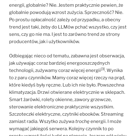
energii, globalnie? Nie. Jestem praktycznie pewien, że
globalnie powodują wzrost zużycia. Sprzeczność? Nie.
Po prostu opłacalność zależy od przypadku, a obecny
trend jest taki, żeby do LLMów pchać wszystko, czy jest
sens, czy go nie ma. I jest to zarówno trend ze strony
producentów, jak i użytkowników.
Odbiegając nieco od tematu, zabawna jest obserwacja,
jak używając coraz bardziej energooszczędnych
[3]
technologii, zużywamy coraz więcej energii
. Wynika
to z paru czynników. Mamy coraz więcej rzeczy na prąd,
które kiedyś były ręczne. Lub ich nie było. Powszechna
klimatyzacja. Drzwi otwierane elektrycznie w sklepach.
Smart żarówki, rolety okienne, zawory grzewcze,
sterowanie elektroniczne praktycznie wszystkim.
Szczoteczki elektryczne, czytniki ebooków. Streaming
zamiast radia. Wszytko zużywa
trochę
energii. I może
wymagać jakiegoś serwera. Kolejny czynnik to po
prostu wzrost ilości ludzi na planecie. Jeszcze pół wieku