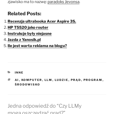
zjawisko ma to nazwę:
paradoks Jevonsa
.
Related Posts:
Recenzja ultrabooka Acer Aspire 3S.
HP T5520 jako router
Instrukcje były niejasne
Jazda z Yanosik.pl
Ile jest warta reklama na blogu?
KATEGORIE
INNE
TAGI
AI
,
KOMPUTER
,
LLM
,
LUDZIE
,
PRĄD
,
PROGRAM
,
ŚRODOWISKO
Jedna odpowiedź do “Czy LLMy
mogą oszczędzać prąd?”