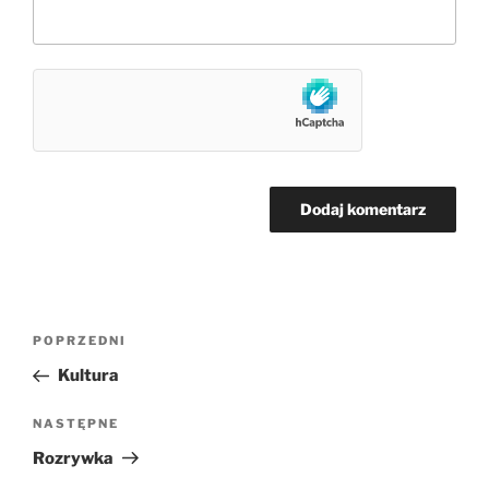
Nawigacja
Poprzedni
POPRZEDNI
wpisu
wpis
Kultura
Następny
NASTĘPNE
wpis
Rozrywka