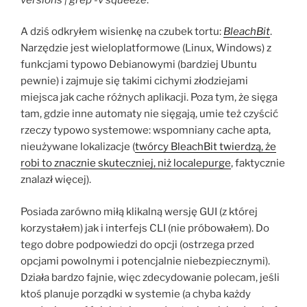
A dziś odkryłem wisienkę na czubek tortu:
BleachBit
.
Narzędzie jest wieloplatformowe (Linux, Windows) z
funkcjami typowo Debianowymi (bardziej Ubuntu
pewnie) i zajmuje się takimi cichymi złodziejami
miejsca jak cache różnych aplikacji. Poza tym, że sięga
tam, gdzie inne automaty nie sięgają, umie też czyścić
rzeczy typowo systemowe: wspomniany cache apta,
nieużywane lokalizacje (
twórcy BleachBit twierdzą, że
robi to znacznie skuteczniej, niż localepurge
, faktycznie
znalazł więcej).
Posiada zarówno miłą klikalną wersję GUI (z której
korzystałem) jak i interfejs CLI (nie próbowałem). Do
tego dobre podpowiedzi do opcji (ostrzega przed
opcjami powolnymi i potencjalnie niebezpiecznymi).
Działa bardzo fajnie, więc zdecydowanie polecam, jeśli
ktoś planuje porządki w systemie (a chyba każdy