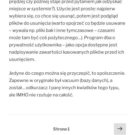
prędzej czy później staje przed pytaniem
jak odzyskać
miejsce w systemie?
). Użycie jest proste: najpierw
wybiera się, co chce się usunąć, potem jest podgląd
plików do usunięcia (warto spojrzeć co będzie usuwane
– wywala np. pliki
bak
i inne tymczasowe – czasami
może tam być coś pożytecznego…). Program dba o
prywatność użytkownika – jako opcja dostępne jest
nadpisywanie zawartości kasowanych plików przed ich
usunięciem.
Jedyne do czego można się przyczepić, to spolszczenie.
Zapewne w oryginale był
vacuum
(bazy danych), a
został…
odkurzacz
. I parę innych kwiatków tego typu,
ale IMHO nie rzutuje na całość.
Stronicowanie
Nast
Strona
1