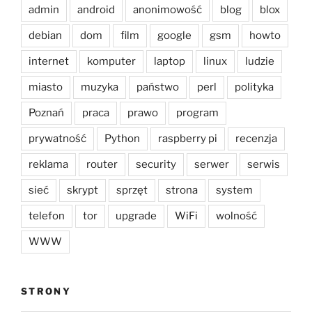
admin
android
anonimowość
blog
blox
debian
dom
film
google
gsm
howto
internet
komputer
laptop
linux
ludzie
miasto
muzyka
państwo
perl
polityka
Poznań
praca
prawo
program
prywatność
Python
raspberry pi
recenzja
reklama
router
security
serwer
serwis
sieć
skrypt
sprzęt
strona
system
telefon
tor
upgrade
WiFi
wolność
WWW
STRONY