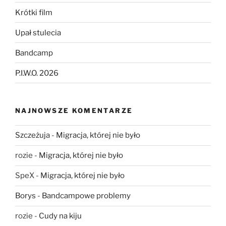
Krótki film
Upał stulecia
Bandcamp
P.I.W.O. 2026
NAJNOWSZE KOMENTARZE
Szczeżuja
-
Migracja, której nie było
rozie
-
Migracja, której nie było
SpeX
-
Migracja, której nie było
Borys
-
Bandcampowe problemy
rozie
-
Cudy na kiju