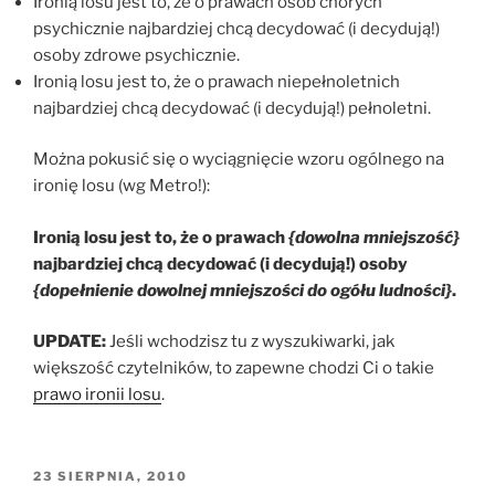
Ironią losu jest to, że o prawach osób chorych
psychicznie najbardziej chcą decydować (i decydują!)
osoby zdrowe psychicznie.
Ironią losu jest to, że o prawach niepełnoletnich
najbardziej chcą decydować (i decydują!) pełnoletni.
Można pokusić się o wyciągnięcie wzoru ogólnego na
ironię losu (wg Metro!):
Ironią losu jest to, że o prawach
{dowolna mniejszość}
najbardziej chcą decydować (i decydują!) osoby
{dopełnienie dowolnej mniejszości do ogółu ludności}
.
UPDATE:
Jeśli wchodzisz tu z wyszukiwarki, jak
większość czytelników, to zapewne chodzi Ci o takie
prawo ironii losu
.
OPUBLIKOWANE
23 SIERPNIA, 2010
W