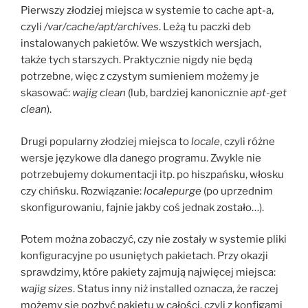
Pierwszy złodziej miejsca w systemie to cache apt-a,
czyli
/var/cache/apt/archives
. Leżą tu paczki deb
instalowanych pakietów. We wszystkich wersjach,
także tych starszych. Praktycznie nigdy nie będą
potrzebne, więc z czystym sumieniem możemy je
skasować:
wajig clean
(lub, bardziej kanonicznie
apt-get
clean
).
Drugi popularny złodziej miejsca to
locale
, czyli różne
wersje językowe dla danego programu. Zwykle nie
potrzebujemy dokumentacji itp. po hiszpańsku, włosku
czy chińsku. Rozwiązanie:
localepurge
(po uprzednim
skonfigurowaniu, fajnie jakby coś jednak zostało…).
Potem można zobaczyć, czy nie zostały w systemie pliki
konfiguracyjne po usuniętych pakietach. Przy okazji
sprawdzimy, które pakiety zajmują najwięcej miejsca:
wajig sizes
. Status inny niż installed oznacza, że raczej
możemy się pozbyć pakietu w całości, czyli z konfigami