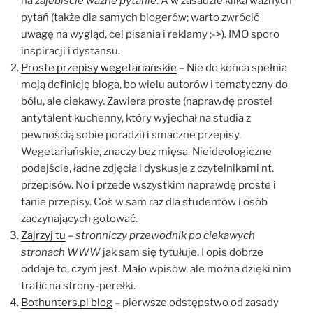
na
zajebiście ważne pytanie
. A w zasadzie kilka ważnych
pytań (także dla samych blogerów; warto zwrócić
uwagę na wygląd, cel pisania i reklamy ;->). IMO sporo
inspiracji i dystansu.
Proste przepisy wegetariańskie
– Nie do końca spełnia
moją definicję bloga, bo wielu autorów i tematyczny do
bólu, ale ciekawy. Zawiera proste (naprawdę proste!
antytalent kuchenny, który wyjechał na studia z
pewnością sobie poradzi) i smaczne przepisy.
Wegetariańskie, znaczy bez mięsa. Nieideologiczne
podejście, ładne zdjęcia i dyskusje z czytelnikami nt.
przepisów. No i przede wszystkim naprawdę proste i
tanie przepisy. Coś w sam raz dla studentów i osób
zaczynających gotować.
Zajrzyj tu
–
stronniczy przewodnik po ciekawych
stronach WWW
jak sam się tytułuje. I opis dobrze
oddaje to, czym jest. Mało wpisów, ale można dzięki nim
trafić na strony-perełki.
Bothunters.pl blog
– pierwsze odstępstwo od zasady