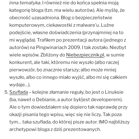
inna tematyka
. I również nie do końca spełnia moją
kategorię bloga (tzn. ma wielu autorów). Ale myślę, że
obecność uzasadniona. Blog o bezpieczeństwie
komputerowym, ciekawostki z malware’u. Luźne
podejście, własne doświadczenia (przynajmniej na to
mi wygląda). Trafiłem po prezentacji autora (jednego z
autorów) na Pingwinariach 2009. I tak zostało. Niezbyt
wiele wpisów. Zbliżony do
Niebezpiecznik.pl
, w sumie
konkurent, ale taki, któremu nie wyszło (albo raczej
pierwowzór, bo znacznie starszy; albo może mniej
wyszło, albo co innego miało wyjść, albo mi się całkiem
wydaje…).
Szuflada
– kolejne złamanie reguły, bo jest o Linuksie
(ba, nawet o Debianie, a autor był/jest developerem).
Ale o tym dowiedziałem się dopiero tak naprawdę przy
okazji pisania tego wpisu, więc się nie liczy. Tak poza
tym… taka szuflada, do której pisze autor. IMO najbliższy
archetypowi bloga z dziś prezentowanych.