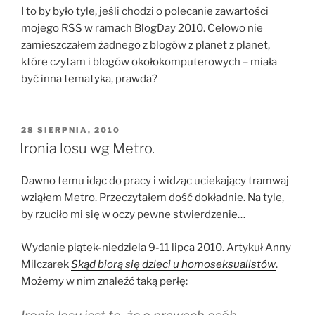
I to by było tyle, jeśli chodzi o polecanie zawartości
mojego RSS w ramach BlogDay 2010. Celowo nie
zamieszczałem żadnego z blogów z planet z planet,
które czytam i blogów okołokomputerowych – miała
być inna tematyka, prawda?
OPUBLIKOWANE
28 SIERPNIA, 2010
W
Ironia losu wg Metro.
Dawno temu idąc do pracy i widząc uciekający tramwaj
wziąłem Metro. Przeczytałem dość dokładnie. Na tyle,
by rzuciło mi się w oczy pewne stwierdzenie…
Wydanie piątek-niedziela 9-11 lipca 2010. Artykuł Anny
Milczarek
Skąd biorą się dzieci u homoseksualistów
.
Możemy w nim znaleźć taką perłę: