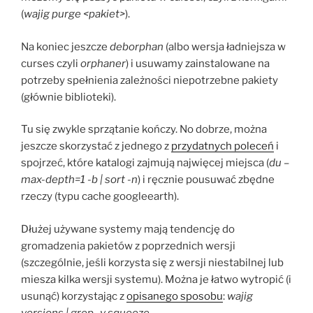
(
wajig purge <pakiet>
).
Na koniec jeszcze
deborphan
(albo wersja ładniejsza w
curses czyli
orphaner
) i usuwamy zainstalowane na
potrzeby spełnienia zależności niepotrzebne pakiety
(głównie biblioteki).
Tu się zwykle sprzątanie kończy. No dobrze, można
jeszcze skorzystać z jednego z
przydatnych poleceń
i
spojrzeć, które katalogi zajmują najwięcej miejsca (
du –
max-depth=1 -b | sort -n
) i ręcznie pousuwać zbędne
rzeczy (typu cache googleearth).
Dłużej używane systemy mają tendencję do
gromadzenia pakietów z poprzednich wersji
(szczególnie, jeśli korzysta się z wersji niestabilnej lub
miesza kilka wersji systemu). Można je łatwo wytropić (i
usunąć) korzystając z
opisanego sposobu
:
wajig
versions | grep -v squeeze
.