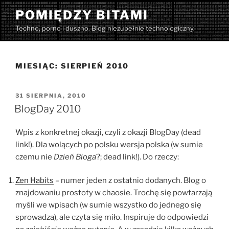
Przejdź
POMIĘDZY BITAMI
do
Techno, porno i duszno. Blog niezupełnie technologiczny.
treści
MIESIĄC:
SIERPIEŃ 2010
OPUBLIKOWANE
31 SIERPNIA, 2010
W
BlogDay 2010
Wpis z konkretnej okazji, czyli z okazji BlogDay (dead
link!). Dla wolących po polsku wersja polska (w sumie
czemu nie
Dzień Bloga
?; dead link!). Do rzeczy:
Zen Habits
– numer jeden z ostatnio dodanych. Blog o
znajdowaniu prostoty w chaosie. Trochę się powtarzają
myśli we wpisach (w sumie wszystko do jednego się
sprowadza), ale czyta się miło. Inspiruje do odpowiedzi