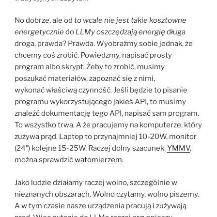
No dobrze, ale od
to wcale nie jest takie kosztowne
energetycznie
do
LLMy oszczędzają energię
długa
droga, prawda? Prawda. Wyobraźmy sobie jednak, że
chcemy coś zrobić. Powiedzmy, napisać prosty
program albo skrypt. Żeby to zrobić, musimy
poszukać materiałów, zapoznać się z nimi,
wykonać właściwą czynność. Jeśli będzie to pisanie
programu wykorzystującego jakieś API, to musimy
znaleźć dokumentację tego API, napisać sam program.
To wszystko trwa. A że pracujemy na komputerze, który
zużywa prąd. Laptop to przynajmniej 10-20W, monitor
(24″) kolejne 15-25W. Raczej dolny szacunek,
YMMV
,
można sprawdzić
watomierzem
.
Jako ludzie działamy raczej wolno, szczególnie w
nieznanych obszarach. Wolno czytamy, wolno piszemy.
A w tym czasie nasze urządzenia pracują i zużywają