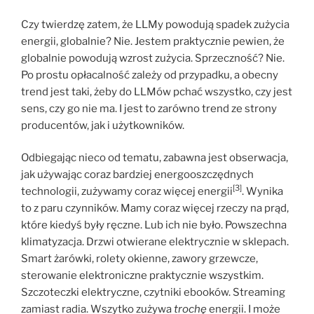
Czy twierdzę zatem, że LLMy powodują spadek zużycia
energii, globalnie? Nie. Jestem praktycznie pewien, że
globalnie powodują wzrost zużycia. Sprzeczność? Nie.
Po prostu opłacalność zależy od przypadku, a obecny
trend jest taki, żeby do LLMów pchać wszystko, czy jest
sens, czy go nie ma. I jest to zarówno trend ze strony
producentów, jak i użytkowników.
Odbiegając nieco od tematu, zabawna jest obserwacja,
jak używając coraz bardziej energooszczędnych
[3]
technologii, zużywamy coraz więcej energii
. Wynika
to z paru czynników. Mamy coraz więcej rzeczy na prąd,
które kiedyś były ręczne. Lub ich nie było. Powszechna
klimatyzacja. Drzwi otwierane elektrycznie w sklepach.
Smart żarówki, rolety okienne, zawory grzewcze,
sterowanie elektroniczne praktycznie wszystkim.
Szczoteczki elektryczne, czytniki ebooków. Streaming
zamiast radia. Wszytko zużywa
trochę
energii. I może