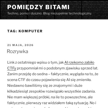
Przejdź
POMIĘDZY BITAMI
do
Techno, porno i duszno. Blog niezupełnie technologiczny.
treści
TAG:
KOMPUTER
OPUBLIKOWANE
21 MAJA, 2026
W
Rozrywka
Link z ostatniego wpisu o tym, jak
AI rzekomo zabiło
CTFy
przypomniał mi o podobnym zjawisku sprzed lat.
Zanim przejdę do sedna – faktycznie, wygląda na to, że
scena CTF do czasu pojawienia się AI się zmieniła.
Niedawno bawiliśmy się ze znajomymi i duże
kilkadziesiąt zespołów rozwiązało wszystkie zadania.
Nie mam większej próbki, na ile to powszechne, ale
faktycznie, pierwszy raz widziałem taką sytuację. No i