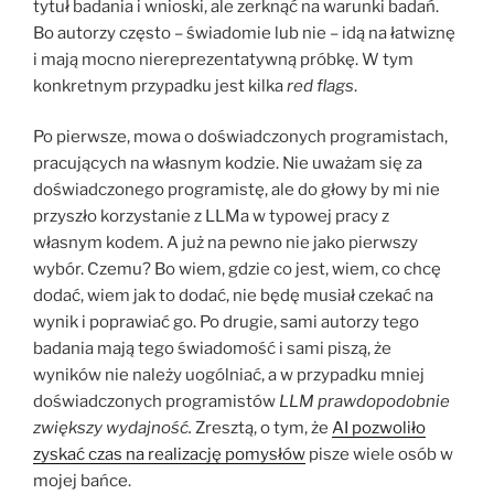
tytuł badania i wnioski, ale zerknąć na warunki badań.
Bo autorzy często – świadomie lub nie – idą na łatwiznę
i mają mocno niereprezentatywną próbkę. W tym
konkretnym przypadku jest kilka
red flags
.
Po pierwsze, mowa o doświadczonych programistach,
pracujących na własnym kodzie. Nie uważam się za
doświadczonego programistę, ale do głowy by mi nie
przyszło korzystanie z LLMa w typowej pracy z
własnym kodem. A już na pewno nie jako pierwszy
wybór. Czemu? Bo wiem, gdzie co jest, wiem, co chcę
dodać, wiem jak to dodać, nie będę musiał czekać na
wynik i poprawiać go. Po drugie, sami autorzy tego
badania mają tego świadomość i sami piszą, że
wyników nie należy uogólniać, a w przypadku mniej
doświadczonych programistów
LLM prawdopodobnie
zwiększy wydajność.
Zresztą, o tym, że
AI pozwoliło
zyskać czas na realizację pomysłów
pisze wiele osób w
mojej bańce.