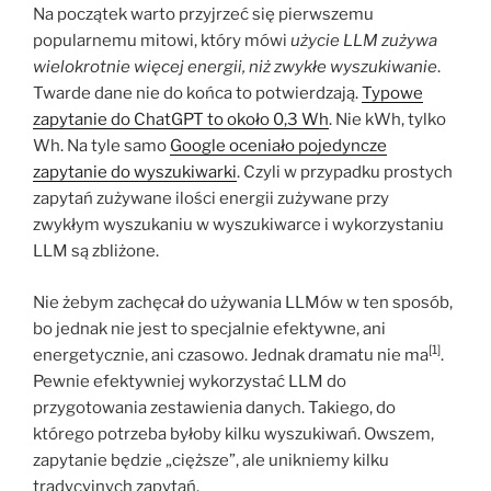
Na początek warto przyjrzeć się pierwszemu
popularnemu mitowi, który mówi
użycie LLM zużywa
wielokrotnie więcej energii, niż zwykłe wyszukiwanie
.
Twarde dane nie do końca to potwierdzają.
Typowe
zapytanie do ChatGPT to około 0,3 Wh
. Nie kWh, tylko
Wh. Na tyle samo
Google oceniało pojedyncze
zapytanie do wyszukiwarki
. Czyli w przypadku prostych
zapytań zużywane ilości energii zużywane przy
zwykłym wyszukaniu w wyszukiwarce i wykorzystaniu
LLM są zbliżone.
Nie żebym zachęcał do używania LLMów w ten sposób,
bo jednak nie jest to specjalnie efektywne, ani
[1]
energetycznie, ani czasowo. Jednak dramatu nie ma
.
Pewnie efektywniej wykorzystać LLM do
przygotowania zestawienia danych. Takiego, do
którego potrzeba byłoby kilku wyszukiwań. Owszem,
zapytanie będzie „cięższe”, ale unikniemy kilku
tradycyjnych zapytań.