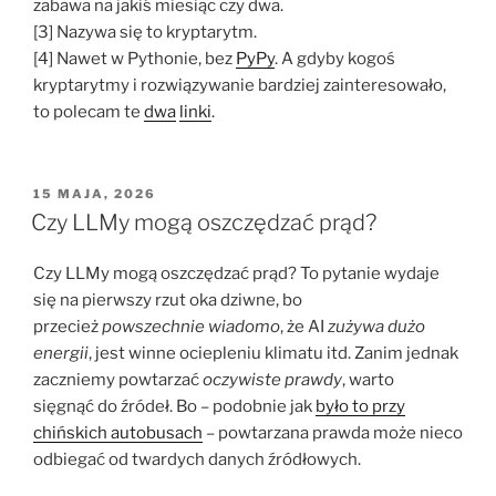
zabawa na jakiś miesiąc czy dwa.
[3] Nazywa się to kryptarytm.
[4] Nawet w Pythonie, bez
PyPy
. A gdyby kogoś
kryptarytmy i rozwiązywanie bardziej zainteresowało,
to polecam te
dwa
linki
.
OPUBLIKOWANE
15 MAJA, 2026
W
Czy LLMy mogą oszczędzać prąd?
Czy LLMy mogą oszczędzać prąd? To pytanie wydaje
się na pierwszy rzut oka dziwne, bo
przecież
powszechnie wiadomo
, że AI
zużywa dużo
energii
, jest winne ociepleniu klimatu itd. Zanim jednak
zaczniemy powtarzać
oczywiste prawdy
, warto
sięgnąć do źródeł. Bo – podobnie jak
było to przy
chińskich autobusach
– powtarzana prawda może nieco
odbiegać od twardych danych źródłowych.