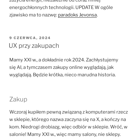
zużycia energii, niezależnie od coraz mniej
energochłonnych technologii. UPDATE W ogóle
zjawisko ma to nazwę:
paradoks Jevonsa
.
OPUBLIKOWANE
9 CZERWCA, 2024
W
UX przy zakupach
Mamy XXI w., a dokładnie rok 2024. Zachłystujemy
się AI, a tymczasem zakupy online wyglądają, jak
wyglądają. Będzie krótka, nieco marudna historia.
Zakup
Wczoraj kupiłem pewną związaną z komputerami rzecz
w sklepie, którego nazwa zaczyna się na X, a kończy na
kom. Niedrogi drobiazg, więc odbiór w sklepie. Wróć, w
salonie! Mamy XXI w., więc mamy salony, nie sklepy.