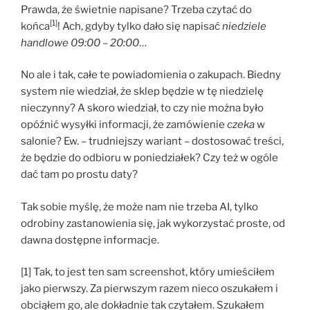
Prawda, że świetnie napisane? Trzeba czytać do
[1]
końca
! Ach, gdyby tylko dało się napisać
niedziele
handlowe 09:00 – 20:00
…
No ale i tak, całe te powiadomienia o zakupach. Biedny
system nie wiedział, że sklep będzie w tę niedzielę
nieczynny? A skoro wiedział, to czy nie można było
opóźnić wysyłki informacji, że zamówienie
czeka
w
salonie? Ew. – trudniejszy wariant – dostosować treści,
że będzie do odbioru w poniedziałek? Czy też w ogóle
dać tam po prostu daty?
Tak sobie myślę, że może nam nie trzeba AI, tylko
odrobiny zastanowienia się, jak wykorzystać proste, od
dawna dostępne informacje.
[1] Tak, to jest ten sam screenshot, który umieściłem
jako pierwszy. Za pierwszym razem nieco oszukałem i
obciąłem go, ale dokładnie tak czytałem. Szukałem