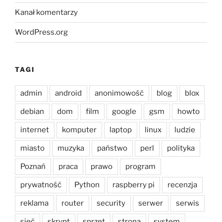
Kanał komentarzy
WordPress.org
TAGI
admin
android
anonimowość
blog
blox
debian
dom
film
google
gsm
howto
internet
komputer
laptop
linux
ludzie
miasto
muzyka
państwo
perl
polityka
Poznań
praca
prawo
program
prywatność
Python
raspberry pi
recenzja
reklama
router
security
serwer
serwis
sieć
skrypt
sprzęt
strona
system