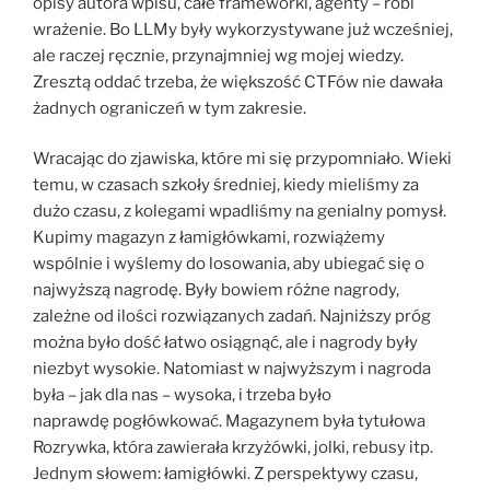
opisy autora wpisu, całe frameworki, agenty – robi
wrażenie. Bo LLMy były wykorzystywane już wcześniej,
ale raczej ręcznie, przynajmniej wg mojej wiedzy.
Zresztą oddać trzeba, że większość CTFów nie dawała
żadnych ograniczeń w tym zakresie.
Wracając do zjawiska, które mi się przypomniało. Wieki
temu, w czasach szkoły średniej, kiedy mieliśmy za
dużo czasu, z kolegami wpadliśmy na genialny pomysł.
Kupimy magazyn z łamigłówkami, rozwiążemy
wspólnie i wyślemy do losowania, aby ubiegać się o
najwyższą nagrodę. Były bowiem różne nagrody,
zależne od ilości rozwiązanych zadań. Najniższy próg
można było dość łatwo osiągnąć, ale i nagrody były
niezbyt wysokie. Natomiast w najwyższym i nagroda
była – jak dla nas – wysoka, i trzeba było
naprawdę pogłówkować. Magazynem była tytułowa
Rozrywka, która zawierała krzyżówki, jolki, rebusy itp.
Jednym słowem: łamigłówki. Z perspektywy czasu,