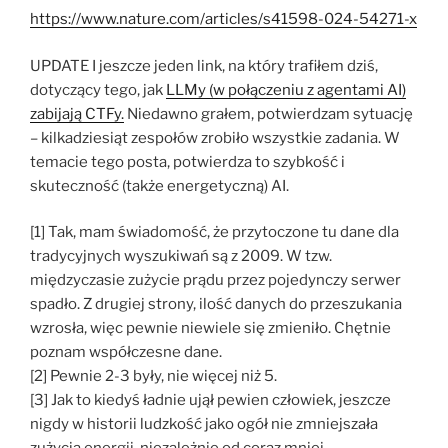
https://www.nature.com/articles/s41598-024-54271-x
UPDATE I jeszcze jeden link, na który trafiłem dziś,
dotyczący tego, jak
LLMy (w połączeniu z agentami AI)
zabijają CTFy.
Niedawno grałem, potwierdzam sytuację
– kilkadziesiąt zespołów zrobiło wszystkie zadania. W
temacie tego posta, potwierdza to szybkość i
skuteczność (także energetyczną) AI.
[1] Tak, mam świadomość, że przytoczone tu dane dla
tradycyjnych wyszukiwań są z 2009. W tzw.
międzyczasie zużycie prądu przez pojedynczy serwer
spadło. Z drugiej strony, ilość danych do przeszukania
wzrosła, więc pewnie niewiele się zmieniło. Chętnie
poznam współczesne dane.
[2] Pewnie 2-3 były, nie więcej niż 5.
[3] Jak to kiedyś ładnie ujął pewien człowiek, jeszcze
nigdy w historii ludzkość jako ogół nie zmniejszała