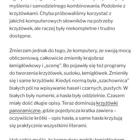
myślenia i samodzielnego kombinowania. Podobnie z
krzyżówkami. Chyba próbowaliśmy korzystać z
jakichś komputerowych słowników na potrzeby
krzyżówek, ale raczej były niekompletne i trudno
dostępne.
Zmierzam jednak do tego, że komputery, ze swoją mocą
obliczeniową, całkowicie zmieniły krajobraz
łamigłówkowy i „scenę”. Bo pojawiły się też programy
do tworzenia krzyżówek, sudoku, łamigłówek. Zmieniły
się i same krzyżówki. Kiedyś normą była „szachownica”
białych pól na wpisywanie haseł i czarnych, pustych. W
białych były numerki, a hasła były oddzielnie. Czasem
miały dość długie opisy. Teraz dominują
krzyżówki
panoramiczne
, gdzie pojedyncza kratka zawiera –
oczywiście krótki – opis hasła, a same hasła krzyżują
się praktycznie wszystkimi literami.