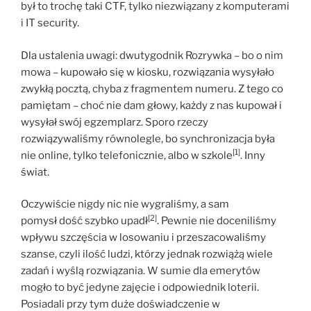
był to trochę taki CTF, tylko niezwiązany z komputerami
i IT security.
Dla ustalenia uwagi: dwutygodnik Rozrywka – bo o nim
mowa – kupowało się w kiosku, rozwiązania wysyłało
zwykłą pocztą, chyba z fragmentem numeru. Z tego co
pamiętam – choć nie dam głowy, każdy z nas kupował i
wysyłał swój egzemplarz. Sporo rzeczy
rozwiązywaliśmy równolegle, bo synchronizacja była
[1]
nie online, tylko telefonicznie, albo w szkole
. Inny
świat.
Oczywiście nigdy nic nie wygraliśmy, a sam
[2]
pomysł dość szybko upadł
. Pewnie nie doceniliśmy
wpływu szczęścia w losowaniu i przeszacowaliśmy
szanse, czyli ilość ludzi, którzy jednak rozwiążą wiele
zadań i wyślą rozwiązania. W sumie dla emerytów
mogło to być jedyne zajęcie i odpowiednik loterii.
Posiadali przy tym duże doświadczenie w