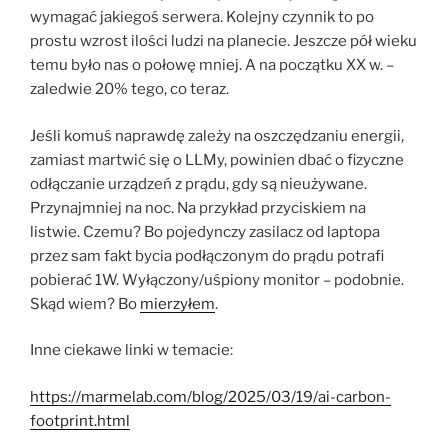
wymagać jakiegoś serwera. Kolejny czynnik to po
prostu wzrost ilości ludzi na planecie. Jeszcze pół wieku
temu było nas o połowę mniej. A na początku XX w. –
zaledwie 20% tego, co teraz.
Jeśli komuś naprawdę zależy na oszczędzaniu energii,
zamiast martwić się o LLMy, powinien dbać o fizyczne
odłączanie urządzeń z prądu, gdy są nieużywane.
Przynajmniej na noc. Na przykład przyciskiem na
listwie. Czemu? Bo pojedynczy zasilacz od laptopa
przez sam fakt bycia podłączonym do prądu potrafi
pobierać 1W. Wyłączony/uśpiony monitor – podobnie.
Skąd wiem? Bo
mierzyłem
.
Inne ciekawe linki w temacie:
https://marmelab.com/blog/2025/03/19/ai-carbon-
footprint.html