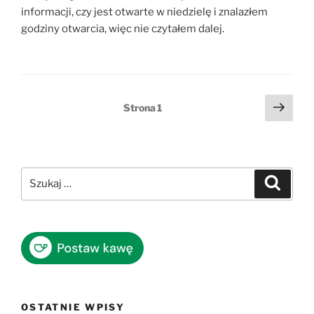
informacji, czy jest otwarte w niedzielę i znalazłem
godziny otwarcia, więc nie czytałem dalej.
Stronicowanie
Nast
Strona
1
stro
wpisów
Szukaj:
Szukaj
OSTATNIE WPISY