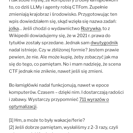
I tak sobie myślę, że komputery zrobiły łamigłówkom
to, co dziś LLMy i agenty robią CTFom. Zupełnie
zmieniają krajobraz i środowisko. Przygotowując ten
wpis dowiedziałem się, skąd wzięła się nazwa zadań:
jolka
… Jeśli chodzi o wydawnictwo
Rozrywka
, to z
Wikipedii dowiadujemy się, że w 2021 r. prawa do
tytułów zostały sprzedane. Jednak sam
dwutygodnik
nadal istnieje. Czy w zbliżonej formie? Jestem prawie
pewien, że nie. Ale może kupię, żeby zobaczyć jak ma
się do tego, co pamiętam. No i mam nadzieję, że scena
CTF jednak nie zniknie, nawet jeśli się zmieni.
Bo łamigłówki nadal funkcjonują, nawet w epoce
komputerów. Czasem – dzięki nim. I dostarczają radości
i zabawy. Wystarczy przypomnieć
711 wyrazów o
optymalizacji
.
[1] Hm, a może to były wakacje/ferie?
[2] Jeśli dobrze pamiętam, wysłaliśmy z 2-3 razy, czyli