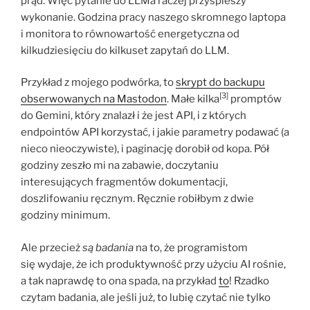
prąd. Więc pytanie do LLMa raczej przyspieszy
wykonanie. Godzina pracy naszego skromnego laptopa
i monitora to równowartość energetyczna od
kilkudziesięciu do kilkuset zapytań do LLM.
Przykład z mojego podwórka, to
skrypt do backupu
[3]
obserwowanych na Mastodon
. Małe kilka
promptów
do Gemini, który znalazł i że jest API, i z których
endpointów API korzystać, i jakie parametry podawać (a
nieco nieoczywiste), i paginację dorobił od kopa. Pół
godziny zeszło mi na zabawie, doczytaniu
interesujących fragmentów dokumentacji,
doszlifowaniu ręcznym. Ręcznie robiłbym z dwie
godziny minimum.
Ale przecież
są badania
na to, że programistom
się wydaje, że ich produktywność przy użyciu AI rośnie,
a tak naprawdę to ona spada, na przykład
to
! Rzadko
czytam badania, ale jeśli już, to lubię czytać nie tylko