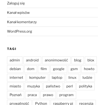
Zaloguj się
Kanał wpisów
Kanał komentarzy
WordPress.org
TAGI
admin
android
anonimowość
blog
blox
debian
dom
film
google
gsm
howto
internet
komputer
laptop
linux
ludzie
miasto
muzyka
państwo
perl
polityka
Poznań
praca
prawo
program
prywatność
Python
raspberry pi
recenzja