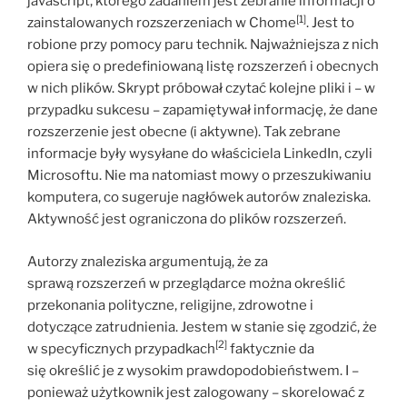
javascript, którego zadaniem jest zebranie informacji o
[1]
zainstalowanych rozszerzeniach w Chome
. Jest to
robione przy pomocy paru technik. Najważniejsza z nich
opiera się o predefiniowaną listę rozszerzeń i obecnych
w nich plików. Skrypt próbował czytać kolejne pliki i – w
przypadku sukcesu – zapamiętywał informację, że dane
rozszerzenie jest obecne (i aktywne). Tak zebrane
informacje były wysyłane do właściciela LinkedIn, czyli
Microsoftu. Nie ma natomiast mowy o przeszukiwaniu
komputera, co sugeruje nagłówek autorów znaleziska.
Aktywność jest ograniczona do plików rozszerzeń.
Autorzy znaleziska argumentują, że za
sprawą rozszerzeń w przeglądarce można określić
przekonania polityczne, religijne, zdrowotne i
dotyczące zatrudnienia. Jestem w stanie się zgodzić, że
[2]
w specyficznych przypadkach
faktycznie da
się określić je z wysokim prawdopodobieństwem. I –
ponieważ użytkownik jest zalogowany – skorelować z