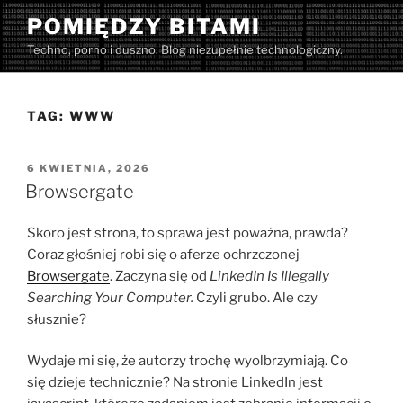
Przejdź
POMIĘDZY BITAMI
do
Techno, porno i duszno. Blog niezupełnie technologiczny.
treści
TAG:
WWW
OPUBLIKOWANE
6 KWIETNIA, 2026
W
Browsergate
Skoro jest strona, to sprawa jest poważna, prawda?
Coraz głośniej robi się o aferze ochrzczonej
Browsergate
. Zaczyna się od
LinkedIn Is Illegally
Searching Your Computer.
Czyli grubo. Ale czy
słusznie?
Wydaje mi się, że autorzy trochę wyolbrzymiają. Co
się dzieje technicznie? Na stronie LinkedIn jest