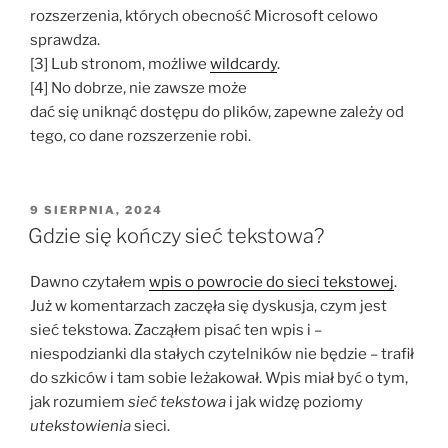
rozszerzenia, których obecność Microsoft celowo
sprawdza.
[3] Lub stronom, możliwe
wildcardy
.
[4] No dobrze, nie zawsze może
dać się uniknąć dostępu do plików, zapewne zależy od
tego, co dane rozszerzenie robi.
OPUBLIKOWANE
9 SIERPNIA, 2024
W
Gdzie się kończy sieć tekstowa?
Dawno czytałem
wpis o powrocie do sieci tekstowej
.
Już w komentarzach zaczęła się dyskusja, czym jest
sieć tekstowa. Zacząłem pisać ten wpis i –
niespodzianki dla stałych czytelników nie będzie – trafił
do szkiców i tam sobie leżakował. Wpis miał być o tym,
jak rozumiem
sieć tekstowa
i jak widzę poziomy
utekstowienia
sieci.