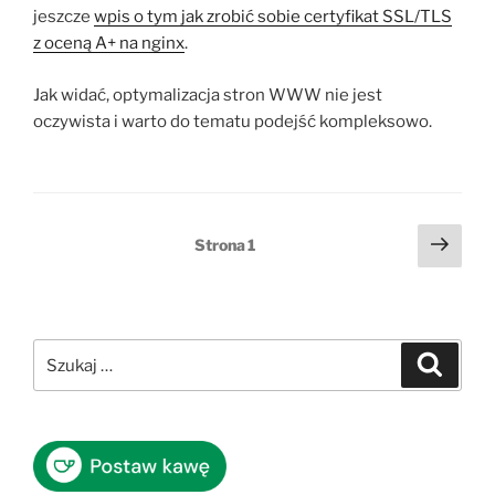
jeszcze
wpis o tym jak zrobić sobie certyfikat SSL/TLS
z oceną A+ na nginx
.
Jak widać, optymalizacja stron WWW nie jest
oczywista i warto do tematu podejść kompleksowo.
Stronicowanie
Nast
Strona
1
stro
wpisów
Szukaj:
Szukaj