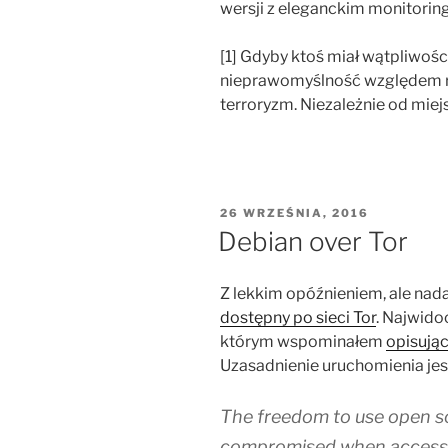
wersji z eleganckim monitorin
[1] Gdyby ktoś miał wątpliwośc
nieprawomyślność względem r
terroryzm. Niezależnie od miej
OPUBLIKOWANE
26 WRZEŚNIA, 2016
W
Debian over Tor
Z lekkim opóźnieniem, ale nad
dostępny po sieci Tor
. Najwido
którym wspominałem
opisując
Uzasadnienie uruchomienia jest
The freedom to use open s
compromised when access t