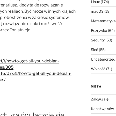
Linux
(174)
nariusz, kiedy takie rozwiązanie
ch realiach. Być może w innych krajach
macOS
(18)
 np. obostrzenia w zakresie systemów,
Metatematyka
j rozwiązanie działa i możliwość
zez Tor istnieje.
Rozrywka
(64)
Security
(53)
Sieć
(85)
Uncategorized
et/t/howto-get-all-your-debian-
ces/305
Wolność
(71)
2016/07/31/howto-get-all-your-debian-
es/
META
Zaloguj się
Kanał wpisów
ch krajów, łączcie się!