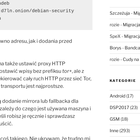
eb  
d7ln.onion/debian-security 
Szczeżuja
-
Mig
n
rozie
-
Migracja,
SpeX
-
Migracja
wno adresu, jak i dodania przed
Borys
-
Bandca
rozie
-
Cudy na 
żna także ustawić proxy HTTP
zostawić wpisy bez prefiksu
tor+
, ale z
kierować cały ruch HTTP przez sieć Tor,
KATEGORIE
 transportu jest najprostsze.
Android
(17)
ją dodanie mirrora lub fallbacka dla
DSP2017
(23)
 zależy do czego jest używana maszyna i
li robisz je ręcznie i sprawdzasz
GSM
(18)
ścić.
Inne
(293)
 coś takiego. Nie ukrywam, że trudno mi