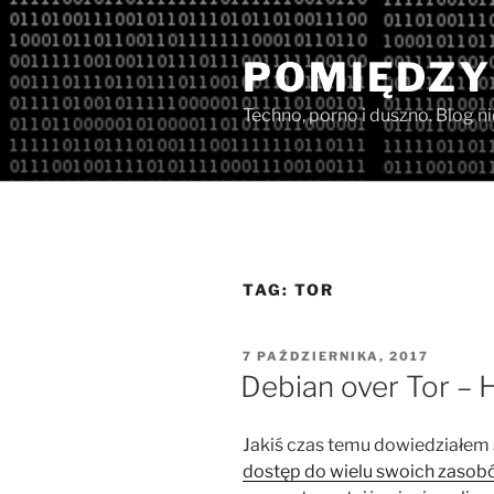
Przejdź
do
POMIĘDZY
treści
Techno, porno i duszno. Blog n
TAG:
TOR
OPUBLIKOWANE
7 PAŹDZIERNIKA, 2017
W
Debian over Tor 
Jakiś czas temu dowiedziałem s
dostęp do wielu swoich zasobó