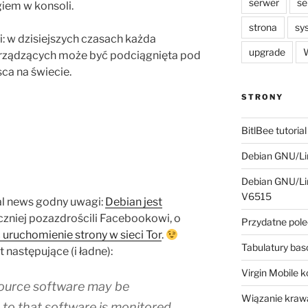
serwer
se
giem w konsoli.
strona
sy
i: w dzisiejszych czasach każda
upgrade
W
ządzących może być podciągnięta pod
sca na świecie.
STRONY
BitlBee tutorial
Debian GNU/Lin
Debian GNU/Lin
V6515
al news godny uwagi:
Debian jest
czniej pozazdrościli Facebookowi, o
Przydatne pole
 uruchomienie strony w sieci Tor
.
Tabulatury ba
 następujące (i ładne):
Virgin Mobile 
ource software may be
Wiązanie krawa
o that software is monitored,