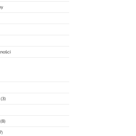
my
tności
(3)
(8)
7)