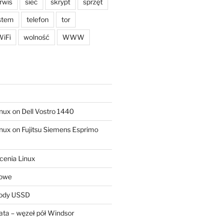
rwis
sieć
skrypt
sprzęt
stem
telefon
tor
iFi
wolność
WWW
ux on Dell Vostro 1440
ux on Fujitsu Siemens Esprimo
cenia Linux
sowe
kody USSD
ta – węzeł pół Windsor