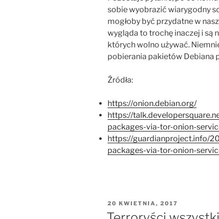
sobie wyobrazić wiarygodny sce
mogłoby być przydatne w naszy
wygląda to trochę inaczej i są
których wolno używać. Niemnie
pobierania pakietów Debiana pr
Źródła:
https://onion.debian.org/
https://talk.developersquare.n
packages-via-tor-onion-servi
https://guardianproject.info/
packages-via-tor-onion-servic
OPUBLIKOWANE
20 KWIETNIA, 2017
W
Terroryści wszystki