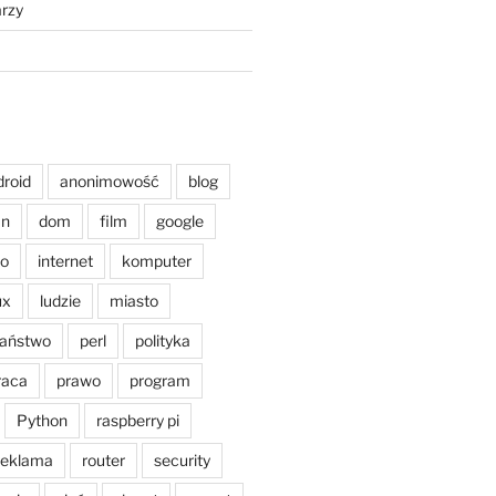
rzy
droid
anonimowość
blog
an
dom
film
google
o
internet
komputer
ux
ludzie
miasto
aństwo
perl
polityka
raca
prawo
program
Python
raspberry pi
reklama
router
security