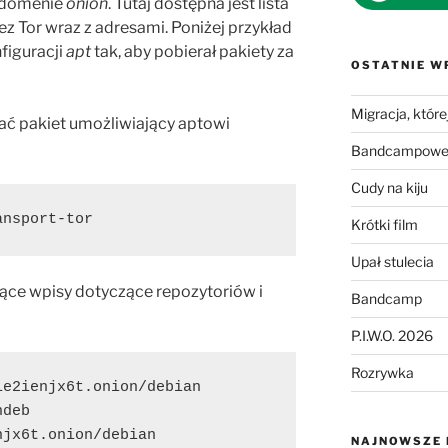
w domenie
onion
. Tutaj dostępna jest lista
z Tor wraz z adresami. Poniżej przykład
figuracji
apt
tak, aby pobierał pakiety za
OSTATNIE W
Migracja, której
wać pakiet umożliwiający aptowi
Bandcampowe 
Cudy na kiju
ansport-tor
Krótki film
Upał stulecia
ejące wpisy dotyczące repozytoriów i
Bandcamp
P.I.W.O. 2026
Rozrywka
njx6t.onion/debian          
eb  
onion/debian          
NAJNOWSZE