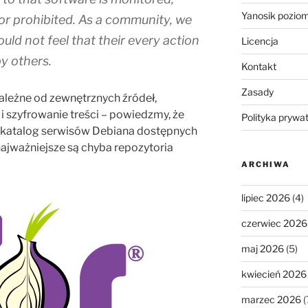
Yanosik pozio
 or prohibited. As a community, we
ld not feel that their every action
Licencja
by others.
Kontakt
Zasady
leżne od zewnętrznych źródeł,
i szyfrowanie treści – powiedzmy, że
Polityka prywa
 katalog serwisów Debiana dostępnych
 najważniejsze są chyba repozytoria
ARCHIWA
lipiec 2026
(4)
czerwiec 2026
maj 2026
(5)
kwiecień 2026
marzec 2026
(