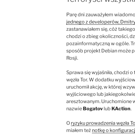
Parę dni zauważyłem wiadomoś
jednego z developerów, Dmitr
zastanawiałem się, cóż takiego
chodzi o zbieg okoliczności, d
pozainformatyczną w ogóle. Tro
sposób projekt Debian może 
Rosji.
Sprawa się wyjaśniła, chodzi o
węzła Tor. W dodatku wyjściowe
uruchomił akcję, w której wzy
wyjściowego lub jakiegokolwiek
aresztowanym. Uruchomione w
nazwie
Bogatov
lub
KAction
.
O
ryzyku prowadzenia węzła T
miałem też
notkę o konfigurac