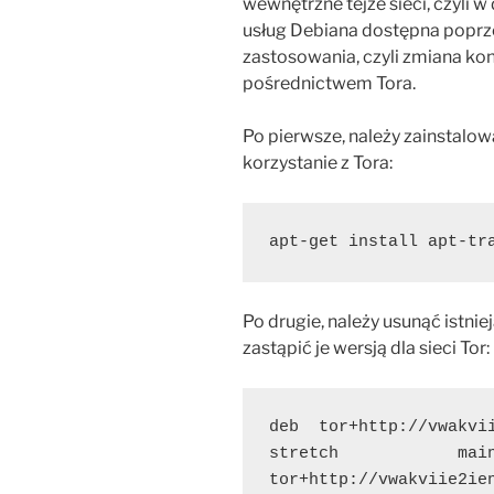
wewnętrzne tejże sieci, czyli 
usług Debiana dostępna poprze
zastosowania, czyli zmiana kon
pośrednictwem Tora.
Po pierwsze, należy zainstalo
korzystanie z Tora:
apt-get install apt-tr
Po drugie, należy usunąć istni
zastąpić je wersją dla sieci Tor:
deb  tor+http://vwakviie2ie
stretch            maind
tor+http://vwakviie2ienjx6t.