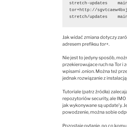
stretch-updates    maind
tor+http://sgvtcaew4bxj
stretch/updates    mai
Jak widać zmiana dotyczy zaró
adresem prefiksu
tor+
.
Nie jest to jedyny sposób, mo
przekierowujace ruch na Tor i 
wpisami .onion. Można też prze
jednak rozwiązanie z instalacją
Tutoriale (patrz źródła) zaleca
repozytoriów security, ale IMO
jak wykonywane są update’y. Jeś
powodzenie, można sobie odpu
Pozostaje pytanie, po co komu