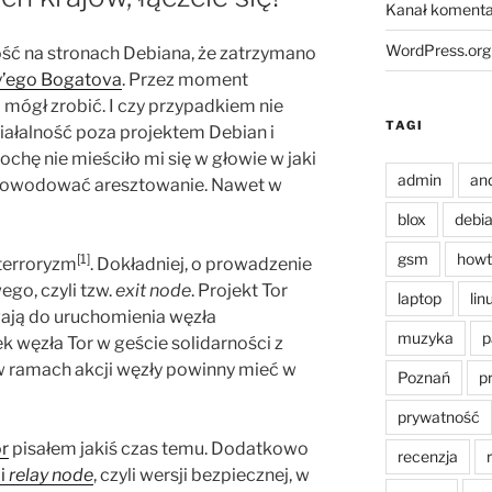
Kanał komenta
WordPress.org
ć na stronach Debiana, że zatrzymano
y’ego Bogatova
. Przez moment
 mógł zrobić. I czy przypadkiem nie
TAGI
ziałalność poza projektem Debian i
chę nie mieściło mi się w głowie w jaki
admin
an
powodować aresztowanie. Nawet w
blox
debi
gsm
howt
[1]
 terroryzm
. Dokładniej, o prowadzenie
go, czyli tzw.
exit node
. Projekt Tor
laptop
lin
wają do uruchomienia węzła
muzyka
p
 węzła Tor w geście solidarności z
 ramach akcji węzły powinny mieć w
Poznań
p
prywatność
or
pisałem jakiś czas temu. Dodatkowo
recenzja
ji
relay node
, czyli wersji bezpiecznej, w