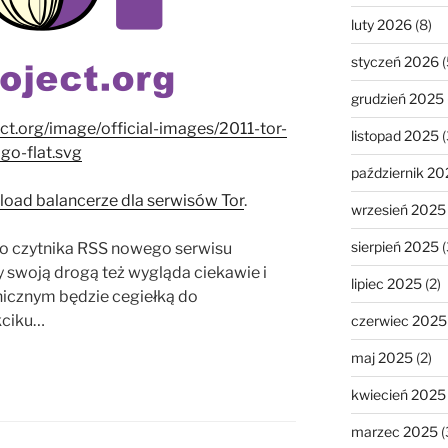
luty 2026
(8)
styczeń 2026
(
grudzień 2025
ect.org/image/official-images/2011-tor-
listopad 2025
(
ogo-flat.svg
październik 20
load balancerze dla serwisów Tor
.
wrzesień 2025
sierpień 2025
(
do czytnika RSS nowego serwisu
ry swoją drogą też wygląda ciekawie i
lipiec 2025
(2)
icznym będzie cegiełką do
kciku…
czerwiec 2025
maj 2025
(2)
kwiecień 2025
marzec 2025
(