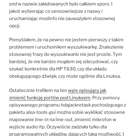
snd
w nazwie załadowanych było całkiem sporo. I
jakoś wybierając co sensowniejsze z nazwy i
uruchamiając
modinfo
nie zauważyłem stosownej
opcji.
Pomyślałem, że na pewno nie jestem pierwszy z takim
problemem i uruchomiłem wyszukiwarkę. Znalezienie
stosownej frazy do wyszukiwarki nie jest proste. Tym
bardziej, że nie bardzo mogłem się zdecydować, czy
szukać konkretnie dla HP T630, czy dla układu
obsługującego dźwięk, czy może ogólnie dla Linuksa.
Ostatecznie trafiłem na ten
wpis opisujący jak
zmienić funkcję portów pod Linuksem
. Przy pomocy
opisywanego programu
hdajackretask
pochodzącego z
pakietu
alsa-tools-gui
można sobie wyklikać stosowne
mapowanie line-in na line-out, zmienić mikrofon w
wyjście audio itp. Oczywiście zadziała tylko dla
programowalnych układów, dających taką możliwość. I