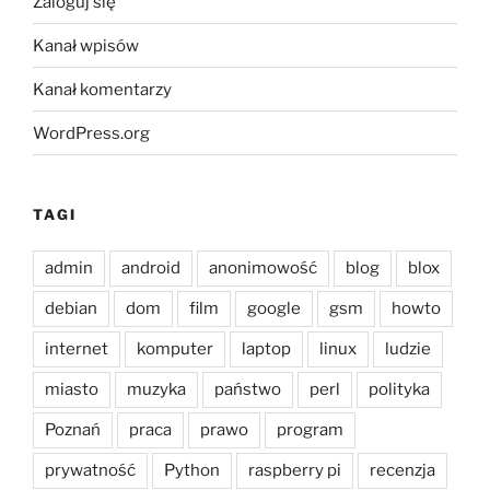
Zaloguj się
Kanał wpisów
Kanał komentarzy
WordPress.org
TAGI
admin
android
anonimowość
blog
blox
debian
dom
film
google
gsm
howto
internet
komputer
laptop
linux
ludzie
miasto
muzyka
państwo
perl
polityka
Poznań
praca
prawo
program
prywatność
Python
raspberry pi
recenzja