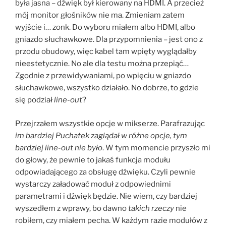
była jasna – dźwięk był kierowany na HDMI. A przecież
mój monitor głośników nie ma. Zmieniam zatem
wyjście i… zonk. Do wyboru miałem albo HDMI, albo
gniazdo słuchawkowe. Dla przypomnienia – jest ono z
przodu obudowy, więc kabel tam wpięty wyglądałby
nieestetycznie. No ale dla testu można przepiąć…
Zgodnie z przewidywaniami, po wpięciu w gniazdo
słuchawkowe, wszystko działało. No dobrze, to gdzie
się podział
line-out
?
Przejrzałem wszystkie opcje w mikserze. Parafrazując
im bardziej Puchatek zaglądał w różne opcje, tym
bardziej line-out nie było
. W tym momencie przyszło mi
do głowy, że pewnie to jakaś funkcja modułu
odpowiadającego za obsługę dźwięku. Czyli pewnie
wystarczy załadować moduł z odpowiednimi
parametrami i dźwięk będzie. Nie wiem, czy bardziej
wyszedłem z wprawy, bo dawno
takich rzeczy
nie
robiłem, czy miałem pecha. W każdym razie modułów z