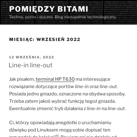
Przejdź
POMIĘDZY BITAMI
do
Techno, porno i duszno. Blog niezupełnie technologiczny.
treści
MIESIĄC:
WRZESIEŃ 2022
OPUBLIKOWANE
12 WRZEŚNIA, 2022
W
Line-in line-out
Jak pisałem,
terminal HP T630
ma interesujące
rozwiązanie dotyczące portów
line-in
oraz
line-out
.
Posiada jedno gniazdo, oznaczone na obydwa sposoby.
Trzeba zatem jakoś wybrać funkcję tegoż gniazda.
Ewentualnie zmienić tryb działania z
line-in
na
line-out
.
Ci, którzy opowiadają anegdotki o uruchamianiu
dźwięku pod Linuksem mogą sobie dopisać ten
[1]