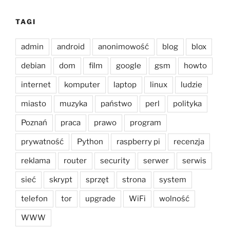
TAGI
admin
android
anonimowość
blog
blox
debian
dom
film
google
gsm
howto
internet
komputer
laptop
linux
ludzie
miasto
muzyka
państwo
perl
polityka
Poznań
praca
prawo
program
prywatność
Python
raspberry pi
recenzja
reklama
router
security
serwer
serwis
sieć
skrypt
sprzęt
strona
system
telefon
tor
upgrade
WiFi
wolność
WWW