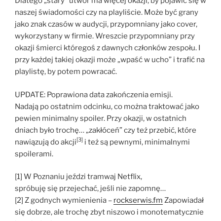
Dlatego „stary” utwór ma więcej okazji, by pojawić się w
naszej świadomości czy na playliście. Może być grany
jako znak czasów w audycji, przypomniany jako cover,
wykorzystany w firmie. Wreszcie przypomniany przy
okazji śmierci któregoś z dawnych członków zespołu. I
przy każdej takiej okazji może „wpaść w ucho” i trafić na
playlistę, by potem powracać.
UPDATE: Poprawiona data zakończenia emisji.
Nadają po ostatnim odcinku, co można traktować jako
pewien minimalny spoiler. Przy okazji, w ostatnich
dniach było trochę… „zakłóceń” czy też przebić, które
[3]
nawiązują do akcji
i też są pewnymi, minimalnymi
spoilerami.
[1] W Poznaniu jeździ tramwaj Netflix,
spróbuję się przejechać, jeśli nie zapomnę…
[2] Z godnych wymienienia –
rockserwis.fm
Zapowiadał
się dobrze, ale trochę zbyt niszowo i monotematycznie