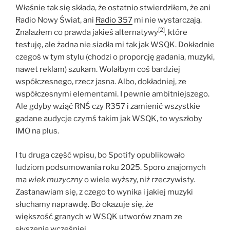
Właśnie tak się składa, że ostatnio stwierdziłem, że ani
Radio Nowy Świat, ani
Radio 357
mi nie wystarczają.
[2]
Znalazłem co prawda jakieś alternatywy
, które
testuję, ale żadna nie siadła mi tak jak WSQK. Dokładnie
czegoś w tym stylu (chodzi o proporcję gadania, muzyki,
nawet reklam) szukam. Wolałbym coś bardziej
współczesnego, rzecz jasna. Albo, dokładniej, ze
współczesnymi elementami. I pewnie ambitniejszego.
Ale gdyby wziąć RNŚ czy R357 i zamienić wszystkie
gadane audycje czymś takim jak WSQK, to wyszłoby
IMO na plus.
I tu druga część wpisu, bo Spotify opublikowało
ludziom podsumowania roku 2025. Sporo znajomych
ma
wiek muzyczny
o wiele wyższy, niż rzeczywisty.
Zastanawiam się, z czego to wynika i jakiej muzyki
słuchamy naprawdę. Bo okazuje się, że
większość granych w WSQK utworów znam ze
słyszenia wcześniej.