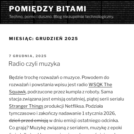
Przejdź
POMIĘDZY BITAMI
do
Techno, porno i duszno. Blog niezupełnie technologiczny.
treści
MIESIĄC:
GRUDZIEŃ 2025
OPUBLIKOWANE
7 GRUDNIA, 2025
W
Radio czyli muzyka
Będzie trochę rozważań o muzyce. Powodem do
rozważań i powstania wpisu jest radio
WSQK The
Squawk
, podrzucone przez kumpla z roboty. Sama
stacja związana jest emisją ostatniej, piątej serii serialu
Stranger Things
produkcji Netfliksa. Podziała
tymczasowo i zakończy nadawanie 1 stycznia 2026,
dzień przed emisją
w dniu emisji ostatniego odcinka.
Co grają? Muzykę związaną z serialem, muzykę z epoki