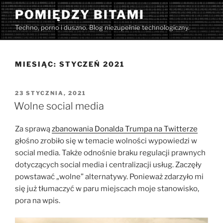
Przejdź
POMIĘDZY BITAMI
do
Techno, porno i duszno. Blog niezupełnie technologiczny.
treści
MIESIĄC:
STYCZEŃ 2021
OPUBLIKOWANE
23 STYCZNIA, 2021
W
Wolne social media
Za sprawą
zbanowania Donalda Trumpa na Twitterze
głośno zrobiło się w temacie wolności wypowiedzi w
social media. Także odnośnie braku regulacji prawnych
dotyczących social media i centralizacji usług. Zaczęły
powstawać „wolne” alternatywy. Ponieważ zdarzyło mi
się już tłumaczyć w paru miejscach moje stanowisko,
pora na wpis.