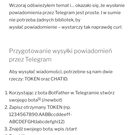
Wczoraj odświeżyłem temat i… okazało się, że wysłanie
powiadomienia przez Telegram jest proste. I w sumie
nie potrzeba żadnych bibliotek, by
wysłać powiadomienie – wystarczy tak naprawdę
curl
.
Przygotowanie wysyłki powiadomień
przez Telegram
Aby wysyłać wiadomości, potrzebne są nam dwie
rzeczy: TOKEN oraz CHATID.
Korzystając z bota
BotFather
w Telegramie stwórz
[1]
swojego bota
(
/newbot
)
Zapisz otrzymany TOKEN (np.
1234567890:AABBccddeeff-
ABCDEFGHIJabcdefghi12)
Znajdź swojego bota, wpis
/start