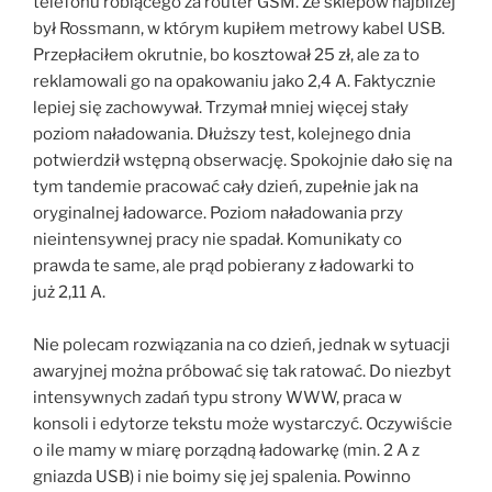
telefonu robiącego za router GSM. Ze sklepów najbliżej
był Rossmann, w którym kupiłem metrowy kabel USB.
Przepłaciłem okrutnie, bo kosztował 25 zł, ale za to
reklamowali go na opakowaniu jako 2,4 A. Faktycznie
lepiej się zachowywał. Trzymał mniej więcej stały
poziom naładowania. Dłuższy test, kolejnego dnia
potwierdził wstępną obserwację. Spokojnie dało się na
tym tandemie pracować cały dzień, zupełnie jak na
oryginalnej ładowarce. Poziom naładowania przy
nieintensywnej pracy nie spadał. Komunikaty co
prawda te same, ale prąd pobierany z ładowarki to
już 2,11 A.
Nie polecam rozwiązania na co dzień, jednak w sytuacji
awaryjnej można próbować się tak ratować. Do niezbyt
intensywnych zadań typu strony WWW, praca w
konsoli i edytorze tekstu może wystarczyć. Oczywiście
o ile mamy w miarę porządną ładowarkę (min. 2 A z
gniazda USB) i nie boimy się jej spalenia. Powinno