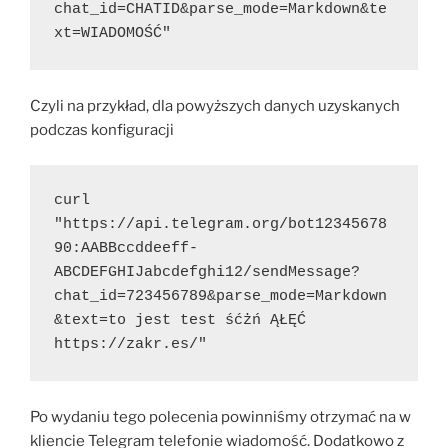
chat_id=CHATID&parse_mode=Markdown&te
xt=WIADOMOŚĆ"
Czyli na przykład, dla powyższych danych uzyskanych
podczas konfiguracji
curl 
"https://api.telegram.org/bot12345678
90:AABBccddeeff-
ABCDEFGHIJabcdefghi12/sendMessage?
chat_id=723456789&parse_mode=Markdown
&text=to jest test śćżń ĄŁĘĆ 
https://zakr.es/"
Po wydaniu tego polecenia powinniśmy otrzymać na w
kliencie Telegram telefonie wiadomość. Dodatkowo z