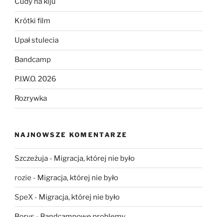
Cudy na kiju
Krótki film
Upał stulecia
Bandcamp
P.I.W.O. 2026
Rozrywka
NAJNOWSZE KOMENTARZE
Szczeżuja
-
Migracja, której nie było
rozie
-
Migracja, której nie było
SpeX
-
Migracja, której nie było
Borys
-
Bandcampowe problemy