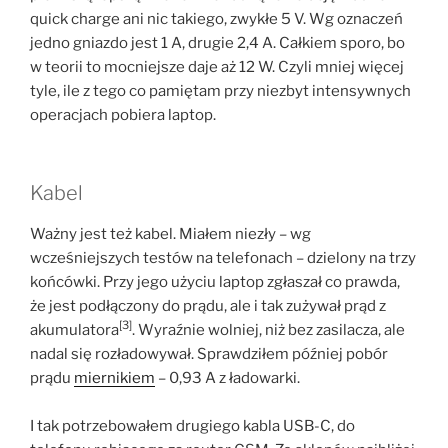
quick charge ani nic takiego, zwykłe 5 V. Wg oznaczeń
jedno gniazdo jest 1 A, drugie 2,4 A. Całkiem sporo, bo
w teorii to mocniejsze daje aż 12 W. Czyli mniej więcej
tyle, ile z tego co pamiętam przy niezbyt intensywnych
operacjach pobiera laptop.
Kabel
Ważny jest też kabel. Miałem niezły – wg
wcześniejszych testów na telefonach – dzielony na trzy
końcówki. Przy jego użyciu laptop zgłaszał co prawda,
że jest podłączony do prądu, ale i tak zużywał prąd z
[3]
akumulatora
. Wyraźnie wolniej, niż bez zasilacza, ale
nadal się rozładowywał. Sprawdziłem później pobór
prądu
miernikiem
– 0,93 A z ładowarki.
I tak potrzebowałem drugiego kabla USB-C, do