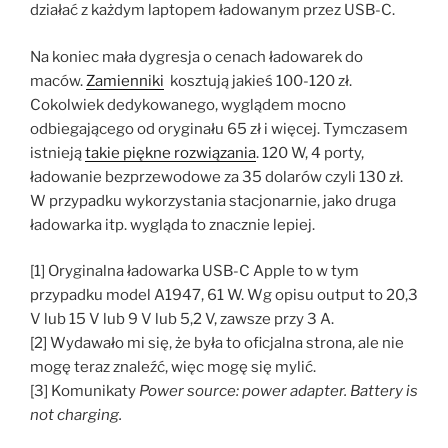
działać z każdym laptopem ładowanym przez USB-C.
Na koniec mała dygresja o cenach ładowarek do
maców.
Zamienniki
kosztują jakieś 100-120 zł.
Cokolwiek dedykowanego, wyglądem mocno
odbiegającego od oryginału 65 zł i więcej. Tymczasem
istnieją
takie piękne rozwiązania
. 120 W, 4 porty,
ładowanie bezprzewodowe za 35 dolarów czyli 130 zł.
W przypadku wykorzystania stacjonarnie, jako druga
ładowarka itp. wygląda to znacznie lepiej.
[1] Oryginalna ładowarka USB-C Apple to w tym
przypadku model A1947, 61 W. Wg opisu output to 20,3
V lub 15 V lub 9 V lub 5,2 V, zawsze przy 3 A.
[2] Wydawało mi się, że była to oficjalna strona, ale nie
mogę teraz znaleźć, więc mogę się mylić.
[3] Komunikaty
Power source: power adapter. Battery is
not charging.