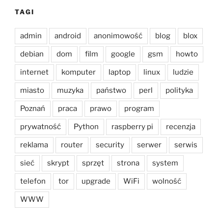
TAGI
admin
android
anonimowość
blog
blox
debian
dom
film
google
gsm
howto
internet
komputer
laptop
linux
ludzie
miasto
muzyka
państwo
perl
polityka
Poznań
praca
prawo
program
prywatność
Python
raspberry pi
recenzja
reklama
router
security
serwer
serwis
sieć
skrypt
sprzęt
strona
system
telefon
tor
upgrade
WiFi
wolność
WWW