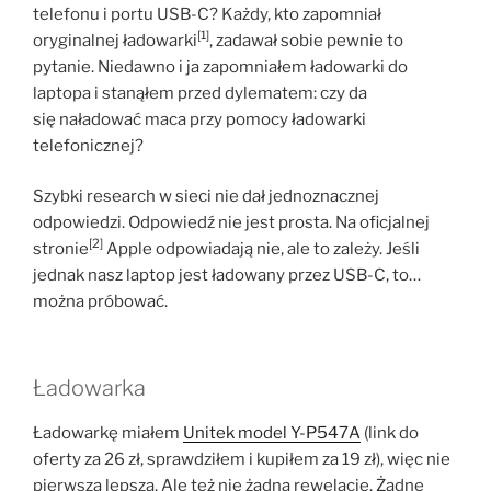
telefonu i portu USB-C? Każdy, kto zapomniał
[1]
oryginalnej ładowarki
, zadawał sobie pewnie to
pytanie. Niedawno i ja zapomniałem ładowarki do
laptopa i stanąłem przed dylematem: czy da
się naładować maca przy pomocy ładowarki
telefonicznej?
Szybki research w sieci nie dał jednoznacznej
odpowiedzi. Odpowiedź nie jest prosta. Na oficjalnej
[2]
stronie
Apple odpowiadają nie, ale to zależy. Jeśli
jednak nasz laptop jest ładowany przez USB-C, to…
można próbować.
Ładowarka
Ładowarkę miałem
Unitek model Y-P547A
(link do
oferty za 26 zł, sprawdziłem i kupiłem za 19 zł), więc nie
pierwszą lepszą. Ale też nie żadną rewelację. Żadne