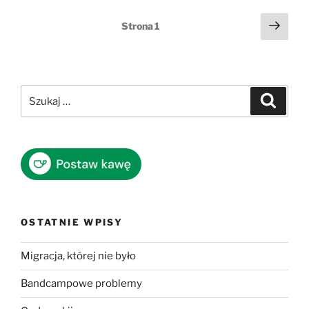
Stronicowanie
Nast
Strona
1
stro
wpisów
Szukaj:
Szukaj
OSTATNIE WPISY
Migracja, której nie było
Bandcampowe problemy