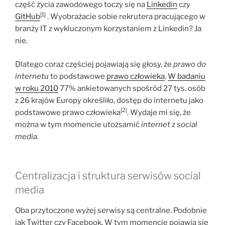
część życia zawodowego toczy się na
Linkedin
czy
[1]
GitHub
. Wyobrażacie sobie rekrutera pracującego w
branży IT z wykluczonym korzystaniem z Linkedin? Ja
nie.
Dlatego coraz częściej pojawiają się głosy, że
prawo do
internetu
to podstawowe
prawo człowieka
.
W badaniu
w roku 2010
77% ankietowanych spośród 27 tys. osób
z 26 krajów Europy określiło, dostęp do internetu jako
[2]
podstawowe prawo człowieka
. Wydaje mi się, że
można w tym momencie utożsamić
internet
z
social
media
.
Centralizacja i struktura serwisów social
media
Oba przytoczone wyżej serwisy są centralne. Podobnie
jak Twitter czy Facebook. W tym momencie pojawia się