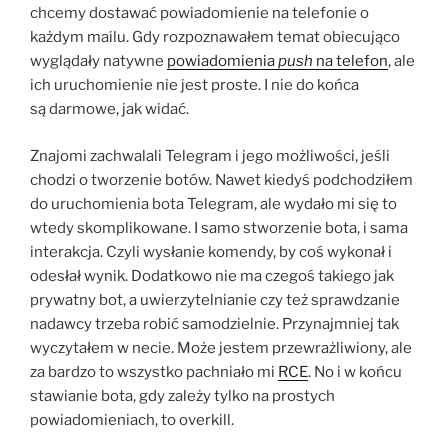
chcemy dostawać powiadomienie na telefonie o
każdym mailu. Gdy rozpoznawałem temat obiecująco
wyglądały natywne
powiadomienia
push
na telefon
, ale
ich uruchomienie nie jest proste. I nie do końca
są darmowe, jak widać.
Znajomi zachwalali Telegram i jego możliwości, jeśli
chodzi o tworzenie botów. Nawet kiedyś podchodziłem
do uruchomienia bota Telegram, ale wydało mi się to
wtedy skomplikowane. I samo stworzenie bota, i sama
interakcja. Czyli wysłanie komendy, by coś wykonał i
odesłał wynik. Dodatkowo nie ma czegoś takiego jak
prywatny bot, a uwierzytelnianie czy też sprawdzanie
nadawcy trzeba robić samodzielnie. Przynajmniej tak
wyczytałem w necie. Może jestem przewrażliwiony, ale
za bardzo to wszystko pachniało mi
RCE
. No i w końcu
stawianie bota, gdy zależy tylko na prostych
powiadomieniach, to overkill.