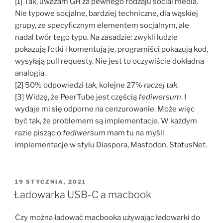
[1] Tak, uważam GH za pewnego rodzaju social media.
Nie typowe socjalne, bardziej techniczne, dla wąskiej
grupy, ze specyficznym elementem socjalnym, ale
nadal twór tego typu. Na zasadzie: zwykli ludzie
pokazują fotki i komentują je, programiści pokazują kod,
wysyłają pull requesty. Nie jest to oczywiście dokładna
analogia.
[2] 50% odpowiedzi
tak
, kolejne 27%
raczej tak
.
[3] Widzę, że PeerTube jest częścią
fediwersum
. I
wydaje mi się odporne na cenzurowanie. Może więc
być tak, że problemem są implementacje. W każdym
razie pisząc o
fediwersum
mam tu na myśli
implementacje w stylu Diaspora, Mastodon, StatusNet.
OPUBLIKOWANE
19 STYCZNIA, 2021
W
Ładowarka USB-C a macbook
Czy można ładować macbooka używając ładowarki do