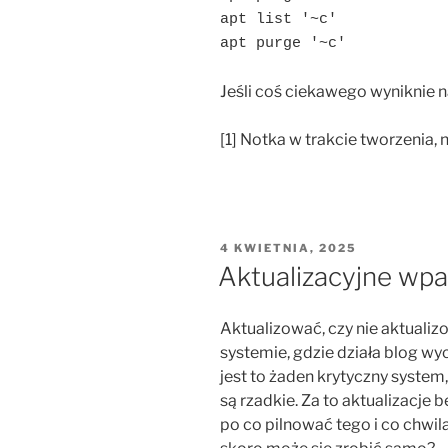
apt list '~c'

apt purge '~c'
Jeśli coś ciekawego wyniknie 
[1] Notka w trakcie tworzenia, 
OPUBLIKOWANE
4 KWIETNIA, 2025
W
Aktualizacyjne wpa
Aktualizować, czy nie aktualiz
systemie, gdzie działa blog wy
jest to żaden krytyczny system
są rzadkie. Za to aktualizacje
po co pilnować tego i co chwil