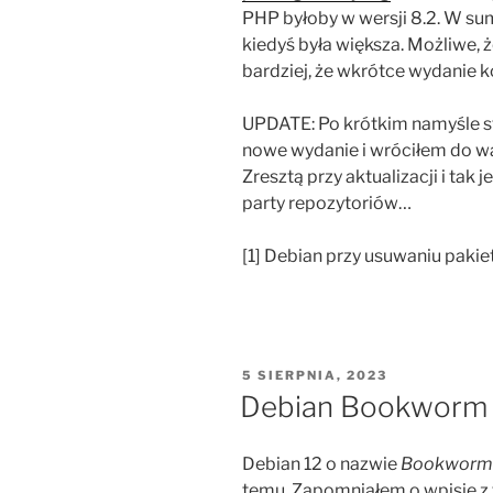
PHP byłoby w wersji 8.2. W sumi
kiedyś była większa. Możliwe
bardziej, że wkrótce wydanie kol
UPDATE: Po krótkim namyśle st
nowe wydanie i wróciłem do wa
Zresztą przy aktualizacji i tak 
party repozytoriów…
[1] Debian przy usuwaniu pakie
OPUBLIKOWANE
5 SIERPNIA, 2023
W
Debian Bookworm
Debian 12 o nazwie
Bookworm
temu. Zapomniałem o wpisie z 