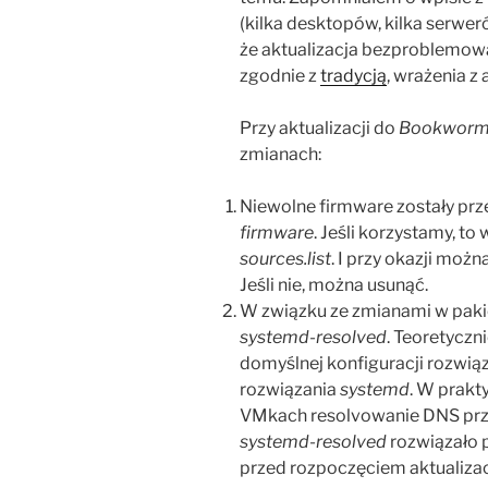
(kilka desktopów, kilka serwer
że aktualizacja bezproblemowa
zgodnie z
tradycją
, wrażenia z 
Przy aktualizacji do
Bookwor
zmianach:
Niewolne firmware zostały prz
firmware
. Jeśli korzystamy, t
sources.list
. I przy okazji mo
Jeśli nie, można usunąć.
W związku ze zmianami w pakie
systemd-resolved
. Teoretyczn
domyślnej konfiguracji rozwią
rozwiązania
systemd
. W prakty
VMkach resolvowanie DNS przes
systemd-resolved
rozwiązało 
przed rozpoczęciem aktualizac