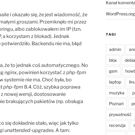
Kanał komenta
WordPress.org
le i okazało się, że jest wiadomość, że
z małymi groszami. Przemknęło mi przez
oringu, albo zablokowałem im IP (tzn.
TAGI
IP, a korzystam z blokad). Jednak
 potwierdziło. Backendu nie ma, błąd
admin
an
blox
debi
, że to jednak coś automatycznego. No
gsm
howt
fig
nginx
, powinien korzystać z
php-fpm
 w systemie nie ma. Choć była, bo
laptop
lin
st
php-fpm
8.4. Cóż, szybka poprawa
muzyka
p
ł z nowej wersji, dostosowanie
nie brakujących pakietów (np. obsługa
Poznań
p
prywatność
 się dokładnie stało, więc jak tylko
recenzja
gi
unattended-upgrades
. A tam: