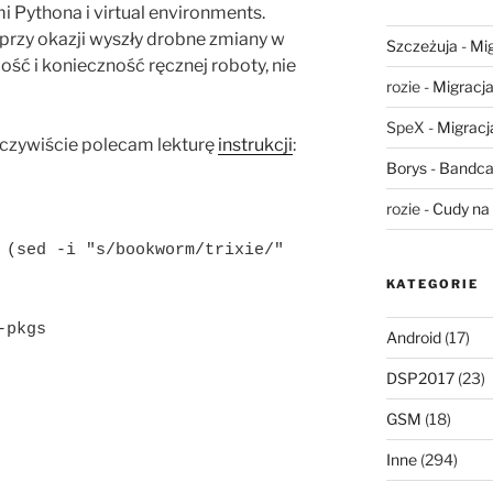
i Pythona i virtual environments.
przy okazji wyszły drobne zmiany w
Szczeżuja
-
Mig
ość i konieczność ręcznej roboty, nie
rozie
-
Migracja,
SpeX
-
Migracja
oczywiście polecam lekturę
instrukcji
:
Borys
-
Bandca
rozie
-
Cudy na 
 (sed -i "s/bookworm/trixie/" 
KATEGORIE
pkgs

Android
(17)
DSP2017
(23)
GSM
(18)
Inne
(294)