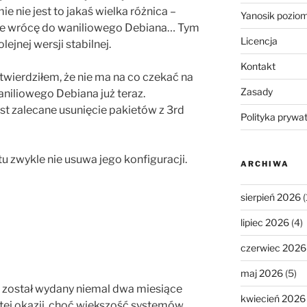
e nie jest to jakaś wielka różnica –
Yanosik pozio
, że wrócę do waniliowego Debiana… Tym
Licencja
ejnej wersji stabilnej.
Kontakt
wierdziłem, że nie ma na co czekać na
Zasady
niliowego Debiana już teraz.
jest zalecane usunięcie pakietów z 3rd
Polityka prywa
tu zwykle nie usuwa jego konfiguracji.
ARCHIWA
sierpień 2026
(
lipiec 2026
(4)
czerwiec 2026
maj 2026
(5)
został wydany niemal dwa miesiące
kwiecień 2026
tej okazji, choć większość systemów