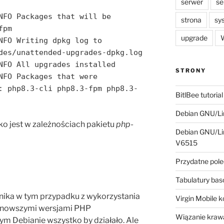
serwer
se
NFO Packages that will be
strona
sy
fpm
upgrade
W
NFO Writing dpkg log to
des/unattended-upgrades-dpkg.log
NFO All upgrades installed
STRONY
NFO Packages that were
: php8.3-cli php8.3-fpm php8.3-
BitlBee tutorial
Debian GNU/Lin
ko jest w zależnościach pakietu
php-
Debian GNU/Lin
V6515
Przydatne pole
Tabulatury ba
nika w tym przypadku z wykorzystania
Virgin Mobile 
 z nowszymi wersjami PHP
Wiązanie krawa
ym Debianie wszystko by działało. Ale