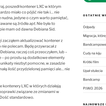
oraj, poszedł kontener LXC w którym
bardzo miało co pójść nie tak i… nie
OSTATNIE W
e nudna, jedyne o czym warto pamiętać,
dawane są źródła
apt
. Nie była to
Odpady
pie mam od dawna Debiana Sid.
Migracja, której
gi zacząłem aktualizować kontener z
Bandcampowe 
o nie polecam. Będę przywracał z
 Debiana, raczej coś przeoczyłem, lub –
Cudy na kiju
 – po prostu są dodatkowe elementy
Krótki film
unikaty niezbyt pomocne, w zasadzie
ałą ilość przydzielonej pamięci ale… nie
Upał stulecia
Bandcamp
 kontenery LXC w których działają
P.I.W.O. 2026
poprawki związane ze zmianami w
 Dość standardowo.
NAJNOWSZE