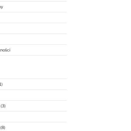
my
tności
1)
(3)
(8)