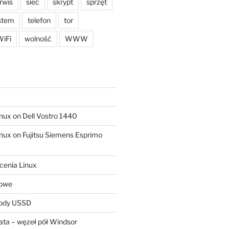
rwis
sieć
skrypt
sprzęt
stem
telefon
tor
iFi
wolność
WWW
ux on Dell Vostro 1440
ux on Fujitsu Siemens Esprimo
cenia Linux
sowe
kody USSD
ta – węzeł pół Windsor