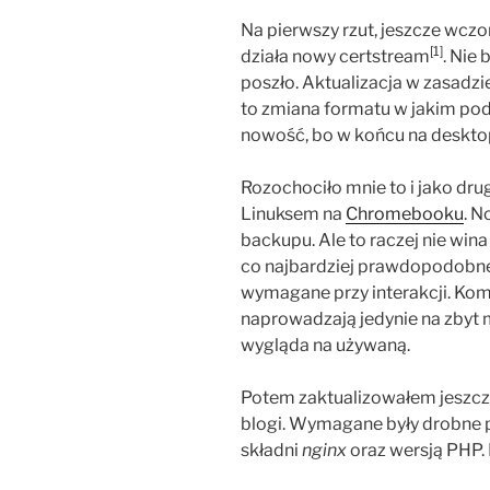
Na pierwszy rzut, jeszcze wcz
[1]
działa nowy certstream
. Nie 
poszło. Aktualizacja w zasadzi
to zmiana formatu w jakim po
nowość, bo w końcu na deskto
Rozochociło mnie to i jako dru
Linuksem na
Chromebooku
. N
backupu. Ale to raczej nie wina
co najbardziej prawdopodobne
wymagane przy interakcji. Kom
naprowadzają jedynie na zbyt m
wygląda na używaną.
Potem zaktualizowałem jeszcze
blogi. Wymagane były drobne 
składni
nginx
oraz wersją PHP.