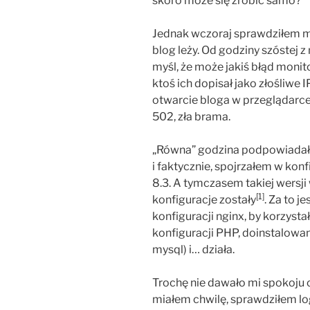
skoro może się zrobić samo?
Jednak wczoraj sprawdziłem mai
blog leży. Od godziny szóstej 
myśl, że może jakiś błąd monit
ktoś ich dopisał jako złośliwe 
otwarcie bloga w przeglądarce
502, zła brama.
„Równa” godzina podpowiadała
i faktycznie, spojrzałem w kon
8.3. A tymczasem takiej wersji
[1]
konfiguracje zostały
. Za to je
konfiguracji nginx, by korzysta
konfiguracji PHP, doinstalowa
mysql) i… działa.
Trochę nie dawało mi spokoju co
miałem chwilę, sprawdziłem lo