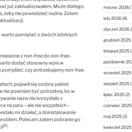
ów) już zaktualizowałem. Może dlatego,
marzec 2026
(
, żeby nie powiedzieć nudna. Zatem
luty 2026
(8)
aktualizacji.
styczeń 2026
(
m
warto pamiętać o dwóch istotnych
grudzień 2025
listopad 2025
(
eniesione z
non-free
do
non-free-
październik 20
o warto dodać stosowny wpis w
żna pomyśleć, czy potrzebujemy
non-free
.
wrzesień 2025
sierpień 2025
(
tach, pojawił się osobny pakiet
ie nie powinien być potrzebny, bo w
lipiec 2025
(2)
zywanie nazw nie korzystało z
ce na paru – ale nie wszystkich –
czerwiec 2025
tało mi działać, a doinstalowanie
maj 2025
(2)
problem. Polecam zatem pobranie go
[1]
ji
:
kwiecień 2025