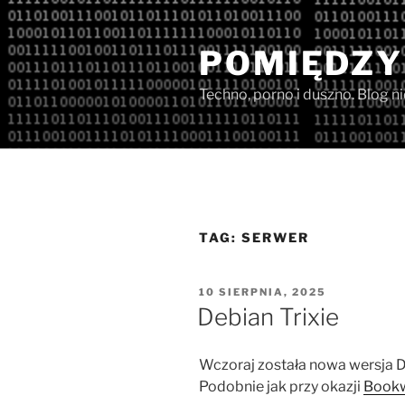
Przejdź
do
POMIĘDZY
treści
Techno, porno i duszno. Blog n
TAG:
SERWER
OPUBLIKOWANE
10 SIERPNIA, 2025
W
Debian Trixie
Wczoraj została nowa wersja D
Podobnie jak przy okazji
Book