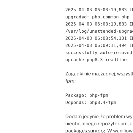
2025-04-03 06:08:19,883 I
upgraded: php-common php-
2025-04-03 06:08:19,883 I
/var/log/unattended-upgra
2025-04-03 06:08:54,101 I
2025-04-03 06:09:11,494 I
successfully auto-removed
opcache php8.3-readline
Zagadki nie ma, żadnej, wszyst
fpm
:
Package: php-fpm
Depends: php8.4-fpm
Dodam jedynie, że problem wy
nieoficjalnego repozytorium,
packages.sury.org
. W waniliow