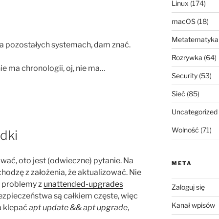
Linux
(174)
macOS
(18)
Metatematyka
na pozostałych systemach, dam znać.
Rozrywka
(64)
nie ma chronologii, oj, nie ma…
Security
(53)
Sieć
(85)
Uncategorized
Wolność
(71)
dki
ować, oto jest (odwieczne) pytanie. Na
META
chodzę z założenia, że aktualizować. Nie
, problemy z
unattended-
upgrades
Zaloguj się
 bezpieczeństwa są całkiem częste, więc
Kanał wpisów
a klepać
apt update && apt upgrade
,