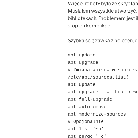
Więcej roboty było ze skryptam
Musiałem wszystkie utworzyć, 
bibliotekach. Problemem jest il
stopień komplikacji.
Szybka ściągawka z poleceń, 
apt update

apt upgrade

# Zmiana wpisów w sources
/etc/apt/sources.list)

apt update

apt upgrade --without-new-
apt full-upgrade

apt autoremove

apt modernize-sources

# Opcjonalnie

apt list '~o'

apt purge '~o'
