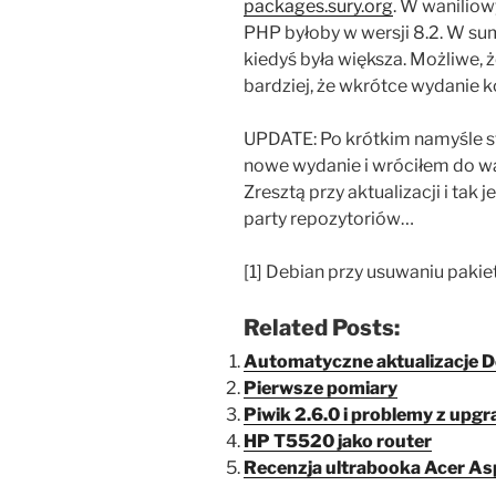
packages.sury.org
. W waniliow
PHP byłoby w wersji 8.2. W sumi
kiedyś była większa. Możliwe
bardziej, że wkrótce wydanie kol
UPDATE: Po krótkim namyśle st
nowe wydanie i wróciłem do wa
Zresztą przy aktualizacji i tak 
party repozytoriów…
[1] Debian przy usuwaniu pakie
Related Posts:
Automatyczne aktualizacje 
Pierwsze pomiary
Piwik 2.6.0 i problemy z upgr
HP T5520 jako router
Recenzja ultrabooka Acer Asp