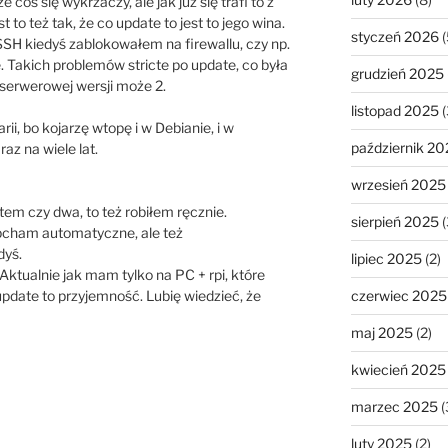
e coś się wykrzaczy, ale jak już się trafi to z
t to też tak, że co update to jest to jego wina.
styczeń 2026
(
 SSH kiedyś zablokowałem na firewallu, czy np.
. Takich problemów stricte po update, co była
grudzień 2025
 serwerowej wersji może 2.
listopad 2025
(
ii, bo kojarzę wtopę i w Debianie, i w
październik 20
az na wiele lat.
wrzesień 2025
tem czy dwa, to też robiłem ręcznie.
sierpień 2025
(
 pcham automatyczne, ale też
dyś.
lipiec 2025
(2)
Aktualnie jak mam tylko na PC + rpi, które
czerwiec 2025
 update to przyjemność. Lubię wiedzieć, że
maj 2025
(2)
kwiecień 2025
marzec 2025
(
luty 2025
(2)