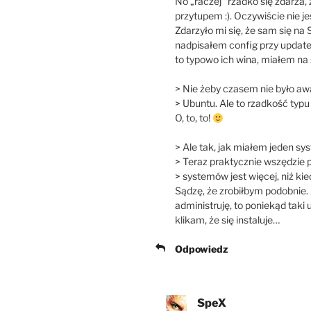
No „raczej” rzadko się zdarza, ż
przytupem :). Oczywiście nie jes
Zdarzyło mi się, że sam się na
nadpisałem config przy update
to typowo ich wina, miałem na
> Nie żeby czasem nie było awar
> Ubuntu. Ale to rzadkość typu r
O, to, to!
> Ale tak, jak miałem jeden sys
> Teraz praktycznie wszędzie
> systemów jest więcej, niż kie
Sądzę, że zrobiłbym podobnie. 
administruję, to poniekąd taki
klikam, że się instaluje…
Odpowiedz
SpeX