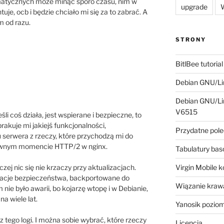
matycznych może minąć sporo czasu, nim w
upgrade
W
uje, ocb i będzie chciało mi się za to zabrać. A
m od razu.
STRONY
BitlBee tutorial
Debian GNU/Lin
Debian GNU/Lin
V6515
li coś działa, jest wspierane i bezpieczne, to
rakuje mi jakiejś funkcjonalności,
Przydatne pole
serwera z rzeczy, które przychodzą mi do
 pewnym momencie HTTP/2 w nginx.
Tabulatury ba
j nic się nie krzaczy przy aktualizacjach.
Virgin Mobile 
izacje bezpieczeństwa, backportowane do
Wiązanie krawa
m nie było awarii, bo kojarzę wtopę i w Debianie,
na wiele lat.
Yanosik pozio
ą z tego logi. I można sobie wybrać, które rzeczy
Licencja