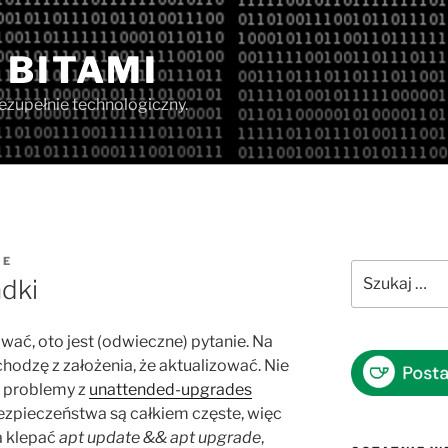
 BITAMI
iezupełnie technologiczny.
IE
Szukaj:
dki
ować, oto jest (odwieczne) pytanie. Na
chodzę z założenia, że aktualizować. Nie
, problemy z
unattended-
upgrades
 bezpieczeństwa są całkiem częste, więc
a klepać
apt update && apt upgrade
,