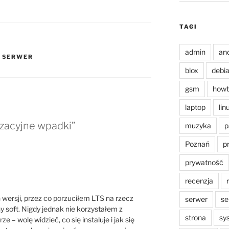
TAGI
admin
an
,
SERWER
blox
debi
gsm
howt
laptop
lin
izacyjne wpadki”
muzyka
p
Poznań
p
prywatność
recenzja
 wersji, przez co porzuciłem LTS na rzecz
serwer
se
y soft. Nigdy jednak nie korzystałem z
strona
sy
 – wolę widzieć, co się instaluje i jak się