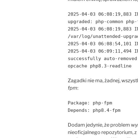
2025-04-03 06:08:19,883 I
upgraded: php-common php-
2025-04-03 06:08:19,883 I
/var/log/unattended-upgra
2025-04-03 06:08:54,101 I
2025-04-03 06:09:11,494 I
successfully auto-removed
opcache php8.3-readline
Zagadki nie ma, żadnej, wszyst
fpm
:
Package: php-fpm
Depends: php8.4-fpm
Dodam jedynie, że problem wy
nieoficjalnego repozytorium,