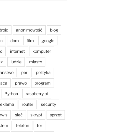
droid
anonimowość
blog
an
dom
film
google
o
internet
komputer
ux
ludzie
miasto
aństwo
perl
polityka
raca
prawo
program
Python
raspberry pi
reklama
router
security
rwis
sieć
skrypt
sprzęt
stem
telefon
tor