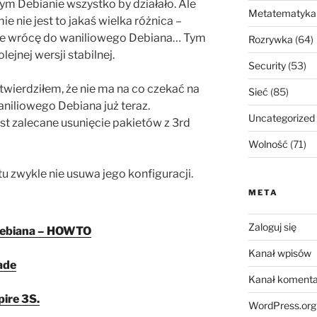
ym Debianie wszystko by działało. Ale
Metatematyka
e nie jest to jakaś wielka różnica –
, że wrócę do waniliowego Debiana… Tym
Rozrywka
(64)
ejnej wersji stabilnej.
Security
(53)
wierdziłem, że nie ma na co czekać na
Sieć
(85)
niliowego Debiana już teraz.
Uncategorized
jest zalecane usunięcie pakietów z 3rd
Wolność
(71)
tu zwykle nie usuwa jego konfiguracji.
META
Zaloguj się
Debiana – HOWTO
Kanał wpisów
ade
Kanał komenta
ire 3S.
WordPress.org