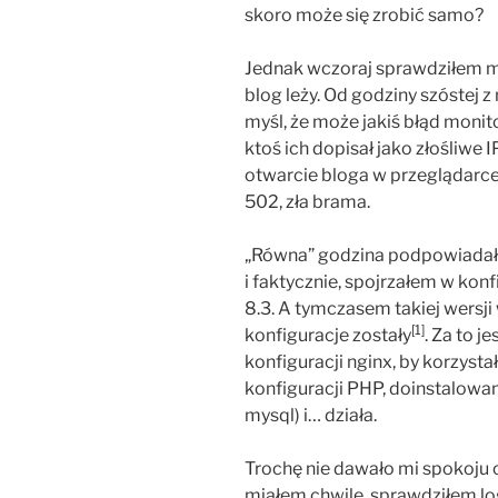
skoro może się zrobić samo?
Jednak wczoraj sprawdziłem mai
blog leży. Od godziny szóstej 
myśl, że może jakiś błąd monit
ktoś ich dopisał jako złośliwe 
otwarcie bloga w przeglądarce
502, zła brama.
„Równa” godzina podpowiadała
i faktycznie, spojrzałem w kon
8.3. A tymczasem takiej wersji
[1]
konfiguracje zostały
. Za to je
konfiguracji nginx, by korzysta
konfiguracji PHP, doinstalowa
mysql) i… działa.
Trochę nie dawało mi spokoju co
miałem chwilę, sprawdziłem lo