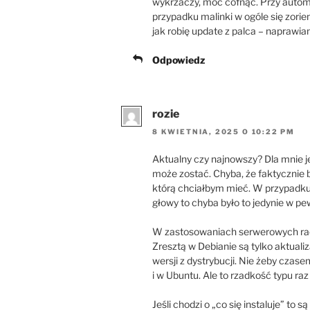
wykrzaczy, móc cofnąć. Przy auto
przypadku malinki w ogóle się zorient
jak robię update z palca – naprawia
Odpowiedz
rozie
8 KWIETNIA, 2025 O 10:22 PM
Aktualny czy najnowszy? Dla mnie jeś
może zostać. Chyba, że faktycznie b
którą chciałbym mieć. W przypadku 
głowy to chyba było to jedynie w
W zastosowaniach serwerowych racze
Zresztą w Debianie są tylko aktual
wersji z dystrybucji. Nie żeby czase
i w Ubuntu. Ale to rzadkość typu raz 
Jeśli chodzi o „co się instaluje” to s