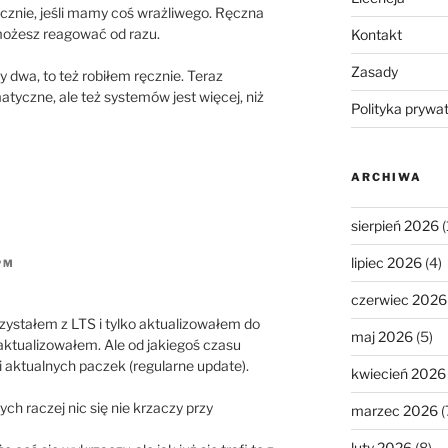
cznie, jeśli mamy coś wrażliwego. Ręczna
 możesz reagować od razu.
Kontakt
Zasady
y dwa, to też robiłem ręcznie. Teraz
yczne, ale też systemów jest więcej, niż
Polityka prywa
ARCHIWA
sierpień 2026
(
lipiec 2026
(4)
PM
czerwiec 2026
rzystałem z LTS i tylko aktualizowałem do
maj 2026
(5)
ktualizowałem. Ale od jakiegoś czasu
i aktualnych paczek (regularne update).
kwiecień 2026
 raczej nic się nie krzaczy przy
marzec 2026
(
luty 2026
(8)