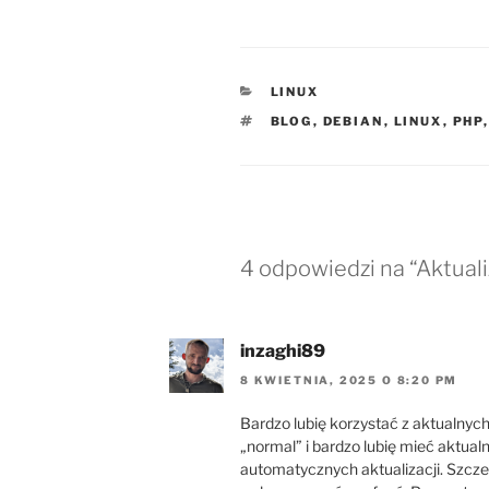
KATEGORIE
LINUX
TAGI
BLOG
,
DEBIAN
,
LINUX
,
PHP
4 odpowiedzi na “Aktual
inzaghi89
8 KWIETNIA, 2025 O 8:20 PM
Bardzo lubię korzystać z aktualnych
„normal” i bardzo lubię mieć aktualn
automatycznych aktualizacji. Szczerze