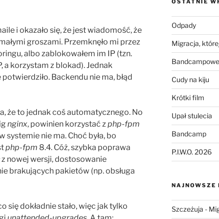
OSTATNIE W
Odpady
le i okazało się, że jest wiadomość, że
z małymi groszami. Przemknęło mi przez
Migracja, której
oringu, albo zablokowałem im IP (tzn.
Bandcampowe 
IP, a korzystam z blokad). Jednak
 potwierdziło. Backendu nie ma, błąd
Cudy na kiju
Krótki film
, że to jednak coś automatycznego. No
Upał stulecia
fig
nginx
, powinien korzystać z
php-fpm
Bandcamp
 w systemie nie ma. Choć była, bo
st
php-fpm
8.4. Cóż, szybka poprawa
P.I.W.O. 2026
ł z nowej wersji, dostosowanie
nie brakujących pakietów (np. obsługa
NAJNOWSZE
 się dokładnie stało, więc jak tylko
Szczeżuja
-
Mig
gi
unattended-upgrades
. A tam: