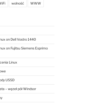
iFi
wolność
WWW
ux on Dell Vostro 1440
ux on Fujitsu Siemens Esprimo
cenia Linux
sowe
kody USSD
ta – węzeł pół Windsor
my