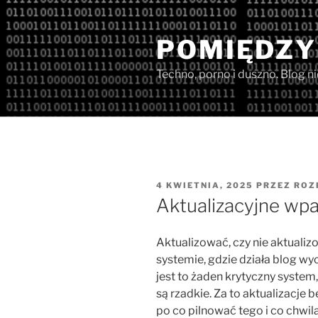
Przejdź
do
POMIĘDZY
treści
Techno, porno i duszno. Blog n
OPUBLIKOWANE
4 KWIETNIA, 2025
PRZEZ
ROZ
W
Aktualizacyjne wpa
Aktualizować, czy nie aktualiz
systemie, gdzie działa blog wy
jest to żaden krytyczny system
są rzadkie. Za to aktualizacje
po co pilnować tego i co chwil