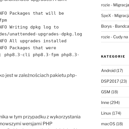
rozie
-
Migracja,
NFO Packages that will be
SpeX
-
Migracja
fpm
Borys
-
Bandca
NFO Writing dpkg log to
des/unattended-upgrades-dpkg.log
rozie
-
Cudy na 
NFO All upgrades installed
NFO Packages that were
: php8.3-cli php8.3-fpm php8.3-
KATEGORIE
Android
(17)
ko jest w zależnościach pakietu
php-
DSP2017
(23)
GSM
(18)
Inne
(294)
Linux
(174)
nika w tym przypadku z wykorzystania
 z nowszymi wersjami PHP
macOS
(18)