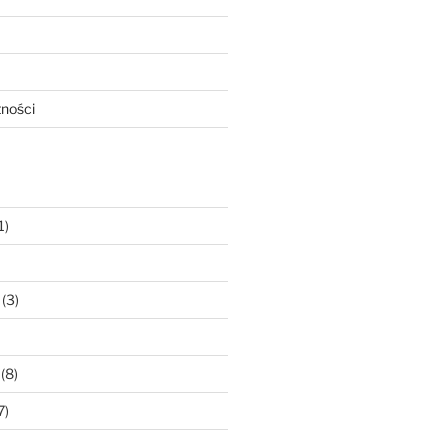
tności
1)
(3)
(8)
7)