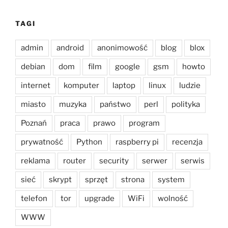
TAGI
admin
android
anonimowość
blog
blox
debian
dom
film
google
gsm
howto
internet
komputer
laptop
linux
ludzie
miasto
muzyka
państwo
perl
polityka
Poznań
praca
prawo
program
prywatność
Python
raspberry pi
recenzja
reklama
router
security
serwer
serwis
sieć
skrypt
sprzęt
strona
system
telefon
tor
upgrade
WiFi
wolność
WWW