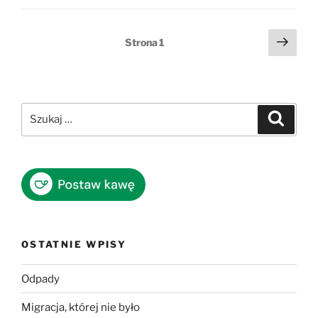
Stronicowanie
Nast
Strona
1
stro
wpisów
Szukaj:
Szukaj
OSTATNIE WPISY
Odpady
Migracja, której nie było