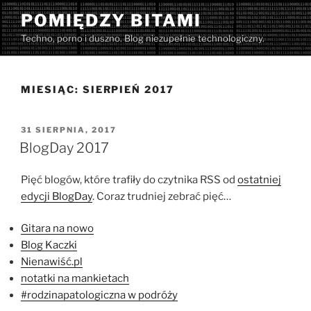
Przejdź
POMIĘDZY BITAMI
do
Techno, porno i duszno. Blog niezupełnie technologiczny.
treści
MIESIĄC:
SIERPIEŃ 2017
OPUBLIKOWANE
31 SIERPNIA, 2017
W
BlogDay 2017
Pięć blogów, które trafiły do czytnika RSS od
ostatniej
edycji BlogDay
. Coraz trudniej zebrać pięć…
Gitara na nowo
Blog Kaczki
Nienawiść.pl
notatki na mankietach
#rodzinapatologiczna w podróży