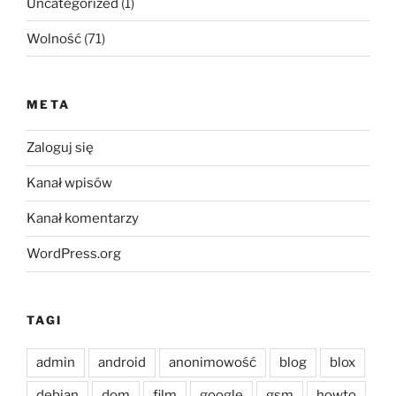
Uncategorized
(1)
Wolność
(71)
META
Zaloguj się
Kanał wpisów
Kanał komentarzy
WordPress.org
TAGI
admin
android
anonimowość
blog
blox
debian
dom
film
google
gsm
howto