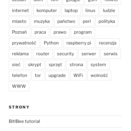
internet
komputer
laptop
linux
ludzie
miasto
muzyka
państwo
perl
polityka
Poznań
praca
prawo
program
prywatność
Python
raspberry pi
recenzja
reklama
router
security
serwer
serwis
sieć
skrypt
sprzęt
strona
system
telefon
tor
upgrade
WiFi
wolność
WWW
STRONY
BitlBee tutorial