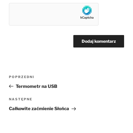
Nawigacja
Poprzedni
POPRZEDNI
wpisu
wpis
Termometr na USB
Następny
NASTĘPNE
wpis
Całkowite zaćmienie Słońca