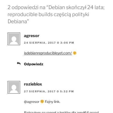
2 odpowiedzi na “Debian skończył 24 lata;
reproducible builds częścią polityki
Debiana”
agresor
24 SIERPNIA, 2017 O 3:06 PM
isdebianreproducibleyet.com/
Odpowiedz
rozieblox
27 SIERPNIA, 2017 O 5:32 PM
@agresor
Fajny link.
Patrzyłem na
raport z testów dla amd64
przed