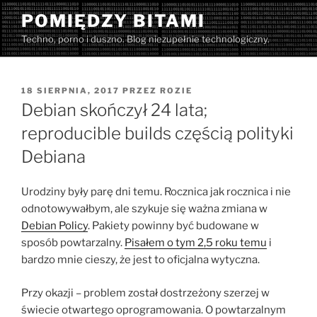
Przejdź
POMIĘDZY BITAMI
do
Techno, porno i duszno. Blog niezupełnie technologiczny.
treści
OPUBLIKOWANE
18 SIERPNIA, 2017
PRZEZ
ROZIE
W
Debian skończył 24 lata;
reproducible builds częścią polityki
Debiana
Urodziny były parę dni temu. Rocznica jak rocznica i nie
odnotowywałbym, ale szykuje się ważna zmiana w
Debian Policy
. Pakiety powinny być budowane w
sposób powtarzalny.
Pisałem o tym 2,5 roku temu
i
bardzo mnie cieszy, że jest to oficjalna wytyczna.
Przy okazji – problem został dostrzeżony szerzej w
świecie otwartego oprogramowania. O powtarzalnym