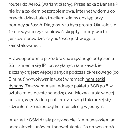
router do Aero2 (wariant płatny). Przesiadka z Banana Pi
nie była całkiem bezproblemowa. Internet w domu co
prawda działał, ale straciłem zdalny dostęp przy
pomocy
autossh
. Diagnostyka była prosta. Okazało się,
że nie wystarczy skopiować skrypty i crony, warto
jeszcze sprawdzić, czy
autossh
jest w ogóle
zainstalowane…
Prawdopodobnie przez brak nawiązanego połączenia
SSH zmienia się IP i przesyłanych (a w zasadzie
zliczanych) jest więcej danych podczas okresowego (co
5 minut) wywoływania
wget
w ramach
namiastki
dyndns
. Znaczy zamiast jednego pakietu 3GB po 5 zł
sztuka miesięcznie schodzą dwa. Można kupić więcej
od razu, więc żaden problem. Zresztą i tak raczej się
zdziwiłem, że na początku mieścili się w jednym.
Internet z GSM działa przyzwoicie. Nie zauważyłem ani
specjalnych lagów, ani spowolnienia. Co prawda może