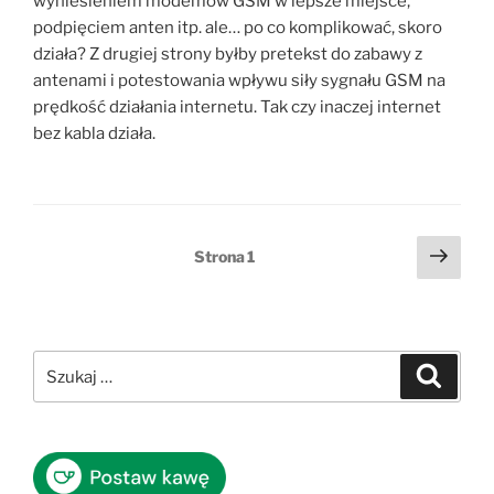
wyniesieniem modemów GSM w lepsze miejsce,
podpięciem anten itp. ale… po co komplikować, skoro
działa? Z drugiej strony byłby pretekst do zabawy z
antenami i potestowania wpływu siły sygnału GSM na
prędkość działania internetu. Tak czy inaczej internet
bez kabla działa.
Stronicowanie
Nast
Strona
1
stro
wpisów
Szukaj:
Szukaj