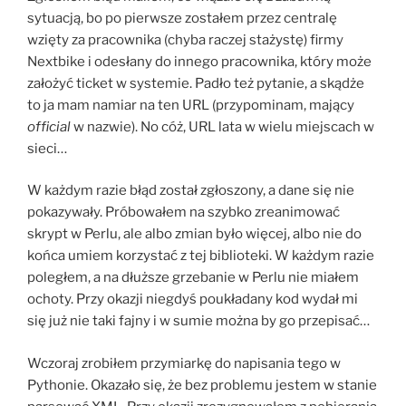
sytuacją, bo po pierwsze zostałem przez centralę
wzięty za pracownika (chyba raczej stażystę) firmy
Nextbike i odesłany do innego pracownika, który może
założyć ticket w systemie. Padło też pytanie, a skądże
to ja mam namiar na ten URL (przypominam, mający
official
w nazwie). No cóż, URL lata w wielu miejscach w
sieci…
W każdym razie błąd został zgłoszony, a dane się nie
pokazywały. Próbowałem na szybko zreanimować
skrypt w Perlu, ale albo zmian było więcej, albo nie do
końca umiem korzystać z tej biblioteki. W każdym razie
poległem, a na dłuższe grzebanie w Perlu nie miałem
ochoty. Przy okazji niegdyś poukładany kod wydał mi
się już nie taki fajny i w sumie można by go przepisać…
Wczoraj zrobiłem przymiarkę do napisania tego w
Pythonie. Okazało się, że bez problemu jestem w stanie