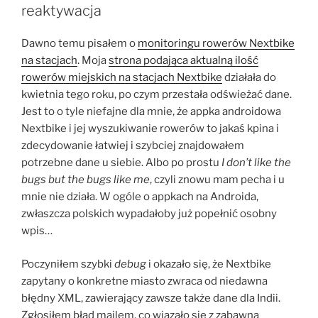
reaktywacja
Dawno temu pisałem o
monitoringu rowerów Nextbike
na stacjach
. Moja
strona podająca aktualną ilość
rowerów miejskich na stacjach Nextbike
działała do
kwietnia tego roku, po czym przestała odświeżać dane.
Jest to o tyle niefajne dla mnie, że appka androidowa
Nextbike i jej wyszukiwanie rowerów to jakaś kpina i
zdecydowanie łatwiej i szybciej znajdowałem
potrzebne dane u siebie. Albo po prostu
I don’t like the
bugs but the bugs like me
, czyli znowu mam pecha i u
mnie nie działa. W ogóle o appkach na Androida,
zwłaszcza polskich wypadałoby już popełnić osobny
wpis…
Poczyniłem szybki
debug
i okazało się, że Nextbike
zapytany o konkretne miasto zwraca od niedawna
błędny XML, zawierający zawsze także dane dla Indii.
Zgłosiłem błąd mailem, co wiązało się z zabawną