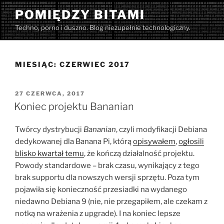
Przejdź
POMIĘDZY BITAMI
do
Techno, porno i duszno. Blog niezupełnie technologiczny.
treści
MIESIĄC:
CZERWIEC 2017
OPUBLIKOWANE
27 CZERWCA, 2017
W
Koniec projektu Bananian
Twórcy dystrybucji
Bananian
, czyli modyfikacji Debiana
dedykowanej dla Banana Pi, którą
opisywałem
,
ogłosili
blisko kwartał temu
, że kończą działalność projektu.
Powody standardowe – brak czasu, wynikający z tego
brak supportu dla nowszych wersji sprzętu. Poza tym
pojawiła się konieczność przesiadki na wydanego
niedawno Debiana 9 (nie, nie przegapiłem, ale czekam z
notką na wrażenia z upgrade). I na koniec lepsze