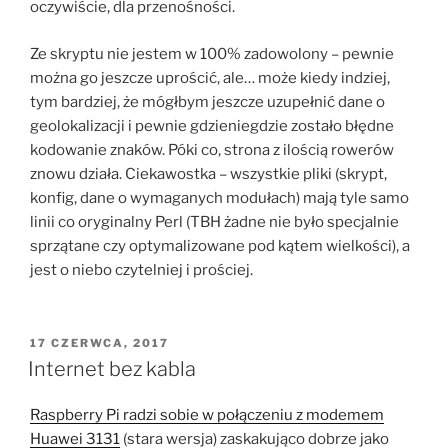
oczywiście, dla przenośności.
Ze skryptu nie jestem w 100% zadowolony – pewnie
można go jeszcze uprościć, ale… może kiedy indziej,
tym bardziej, że mógłbym jeszcze uzupełnić dane o
geolokalizacji i pewnie gdzieniegdzie zostało błędne
kodowanie znaków. Póki co, strona z ilością rowerów
znowu działa. Ciekawostka – wszystkie pliki (skrypt,
konfig, dane o wymaganych modułach) mają tyle samo
linii co oryginalny Perl (TBH żadne nie było specjalnie
sprzątane czy optymalizowane pod kątem wielkości), a
jest o niebo czytelniej i prościej.
OPUBLIKOWANE
17 CZERWCA, 2017
W
Internet bez kabla
Raspberry Pi radzi sobie w połączeniu z modemem
Huawei 3131
(stara wersja) zaskakująco dobrze jako