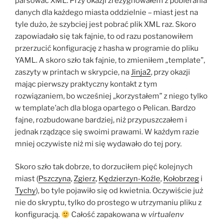
parsować XML. Przy okazji zrezygnowałem z pobierania
danych dla każdego miasta oddzielnie – miast jest na
tyle dużo, że szybciej jest pobrać plik XML raz. Skoro
zapowiadało się tak fajnie, to od razu postanowiłem
przerzucić konfigurację z hasha w programie do pliku
YAML. A skoro szło tak fajnie, to zmieniłem „template”,
zaszyty w printach w skrypcie, na
Jinja2
, przy okazji
mając pierwszy praktyczny kontakt z tym
rozwiązaniem, bo wcześniej „korzystałem” z niego tylko
w template’ach dla bloga opartego o Pelican. Bardzo
fajne, rozbudowane bardziej, niż przypuszczałem i
jednak rządzące się swoimi prawami. W każdym razie
mniej oczywiste niż mi się wydawało do tej pory.
Skoro szło tak dobrze, to dorzuciłem pięć kolejnych
miast (
Pszczyna
,
Zgierz
,
Kędzierzyn-Koźle
,
Kołobrzeg
i
Tychy
), bo tyle pojawiło się od kwietnia. Oczywiście już
nie do skryptu, tylko do prostego w utrzymaniu pliku z
konfiguracją.
Całość zapakowana w
virtualenv