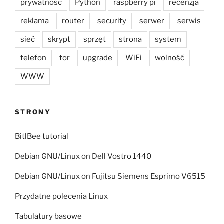
prywatność
Python
raspberry pi
recenzja
reklama
router
security
serwer
serwis
sieć
skrypt
sprzęt
strona
system
telefon
tor
upgrade
WiFi
wolność
WWW
STRONY
BitlBee tutorial
Debian GNU/Linux on Dell Vostro 1440
Debian GNU/Linux on Fujitsu Siemens Esprimo V6515
Przydatne polecenia Linux
Tabulatury basowe