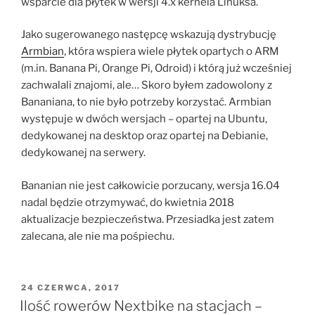
wsparcie dla płytek w wersji 4.x kernela Linuksa.
Jako sugerowanego następcę wskazują dystrybucję
Armbian
, która wspiera wiele płytek opartych o ARM
(m.in. Banana Pi, Orange Pi, Odroid) i którą już wcześniej
zachwalali znajomi, ale… Skoro byłem zadowolony z
Bananiana, to nie było potrzeby korzystać. Armbian
występuje w dwóch wersjach – opartej na Ubuntu,
dedykowanej na desktop oraz opartej na Debianie,
dedykowanej na serwery.
Bananian nie jest całkowicie porzucany, wersja 16.04
nadal będzie otrzymywać, do kwietnia 2018
aktualizacje bezpieczeństwa. Przesiadka jest zatem
zalecana, ale nie ma pośpiechu.
OPUBLIKOWANE
24 CZERWCA, 2017
W
Ilość rowerów Nextbike na stacjach –