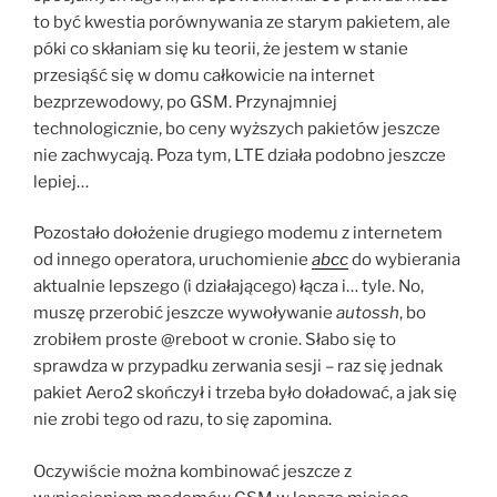
to być kwestia porównywania ze starym pakietem, ale
póki co skłaniam się ku teorii, że jestem w stanie
przesiąść się w domu całkowicie na internet
bezprzewodowy, po GSM. Przynajmniej
technologicznie, bo ceny wyższych pakietów jeszcze
nie zachwycają. Poza tym, LTE działa podobno jeszcze
lepiej…
Pozostało dołożenie drugiego modemu z internetem
od innego operatora, uruchomienie
abcc
do wybierania
aktualnie lepszego (i działającego) łącza i… tyle. No,
muszę przerobić jeszcze wywoływanie
autossh
, bo
zrobiłem proste @reboot w cronie. Słabo się to
sprawdza w przypadku zerwania sesji – raz się jednak
pakiet Aero2 skończył i trzeba było doładować, a jak się
nie zrobi tego od razu, to się zapomina.
Oczywiście można kombinować jeszcze z