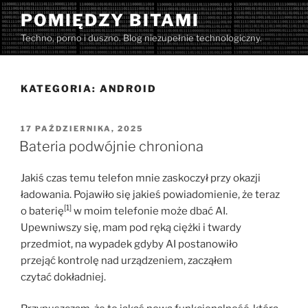
Przejdź
POMIĘDZY BITAMI
do
Techno, porno i duszno. Blog niezupełnie technologiczny.
treści
KATEGORIA:
ANDROID
OPUBLIKOWANE
17 PAŹDZIERNIKA, 2025
W
Bateria podwójnie chroniona
Jakiś czas temu telefon mnie zaskoczył przy okazji
ładowania. Pojawiło się jakieś powiadomienie, że teraz
[1]
o baterię
w moim telefonie może dbać AI.
Upewniwszy się, mam pod ręką ciężki i twardy
przedmiot, na wypadek gdyby AI postanowiło
przejąć kontrolę nad urządzeniem, zacząłem
czytać dokładniej.