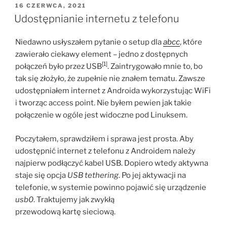
OPUBLIKOWANE
16 CZERWCA, 2021
W
Udostępnianie internetu z telefonu
Niedawno usłyszałem pytanie o setup dla
abcc
, które
zawierało ciekawy element – jedno z dostępnych
[1]
połączeń było przez USB
. Zaintrygowało mnie to, bo
tak się złożyło, że zupełnie nie znałem tematu. Zawsze
udostępniałem internet z Androida wykorzystując WiFi
i tworząc access point. Nie byłem pewien jak takie
połączenie w ogóle jest widoczne pod Linuksem.
Poczytałem, sprawdziłem i sprawa jest prosta. Aby
udostępnić internet z telefonu z Androidem należy
najpierw podłączyć kabel USB. Dopiero wtedy aktywna
staje się opcja
USB tethering
. Po jej aktywacji na
telefonie, w systemie powinno pojawić się urządzenie
usb0
. Traktujemy jak zwykłą
przewodową kartę sieciową.