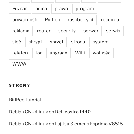
Poznań
praca
prawo
program
prywatność
Python
raspberry pi
recenzja
reklama
router
security
serwer
serwis
sieć
skrypt
sprzęt
strona
system
telefon
tor
upgrade
WiFi
wolność
WWW
STRONY
BitlBee tutorial
Debian GNU/Linux on Dell Vostro 1440
Debian GNU/Linux on Fujitsu Siemens Esprimo V6515