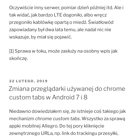
Oczywiście inny serwer, pomiar dzień później itd. Ale i
tak widać, jak bardzo LTE dogoniło, albo wręcz
przegoniło kablówkę opartą o miedź. Światłowód
zapowiadany był dwa lata temu, ale nadal nic nie
wskazuje, by miał się pojawić.
[1] Sprawa w toku, może zasłuży na osobny wpis jak
skończę.
OPUBLIKOWANE
22 LUTEGO, 2019
W
Zmiana przeglądarki używanej do chrome
custom tabs w Android 7 i 8
Niedawno dowiedziałem się, że istnieje coś takiego jak
mechanizm
chrome custom tabs
. Wszystko za sprawą
appki mobilnej Allegro. Do tej pory kliknięcie
zewnętrznego URLa, np. link do trackingu przesyłki,