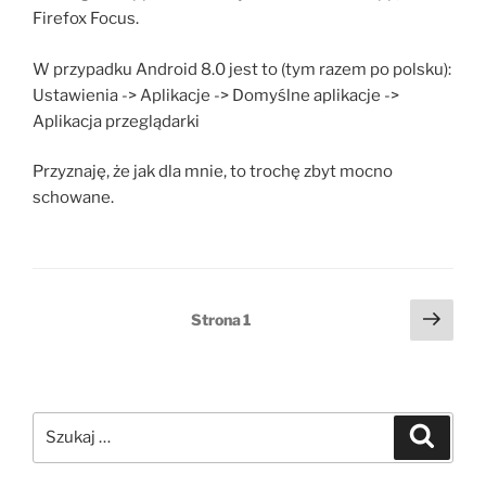
Firefox Focus.
W przypadku Android 8.0 jest to (tym razem po polsku):
Ustawienia -> Aplikacje -> Domyślne aplikacje ->
Aplikacja przeglądarki
Przyznaję, że jak dla mnie, to trochę zbyt mocno
schowane.
Stronicowanie
Nast
Strona
1
stro
wpisów
Szukaj:
Szukaj