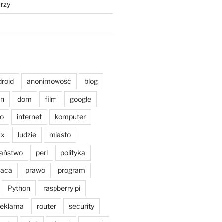
rzy
droid
anonimowość
blog
an
dom
film
google
o
internet
komputer
ux
ludzie
miasto
aństwo
perl
polityka
raca
prawo
program
Python
raspberry pi
reklama
router
security