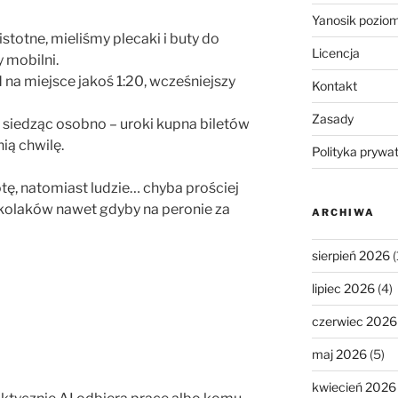
Yanosik pozio
istotne, mieliśmy plecaki i buty do
Licencja
 mobilni.
 na miejsce jakoś 1:20, wcześniejszy
Kontakt
Zasady
le siedząc osobno – uroki kupna biletów
ią chwilę.
Polityka prywa
botę, natomiast ludzie… chyba prościej
kolaków nawet gdyby na peronie za
ARCHIWA
sierpień 2026
(
lipiec 2026
(4)
czerwiec 2026
maj 2026
(5)
kwiecień 2026