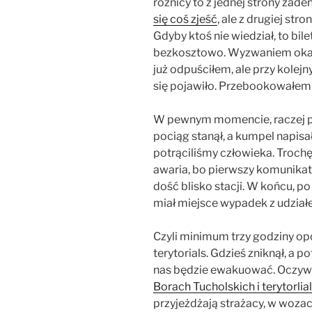
różnicy to z jednej strony żaden
się coś zjeść
, ale z drugiej st
Gdyby ktoś nie wiedział, to bil
bezkosztowo. Wyzwaniem okazał
już odpuściłem, ale przy kolej
się pojawiło. Przebookowałem b
W pewnym momencie, raczej po
pociąg stanął, a kumpel napisa
potrąciliśmy człowieka. Troc
awaria, bo pierwszy komunikat
dość blisko stacji. W końcu, p
miał miejsce wypadek z udział
Czyli minimum trzy godziny op
terytorials. Gdzieś zniknął, a p
nas będzie ewakuować. Oczywiś
Borach Tucholskich i terytorlia
przyjeżdżają strażacy, w wozac