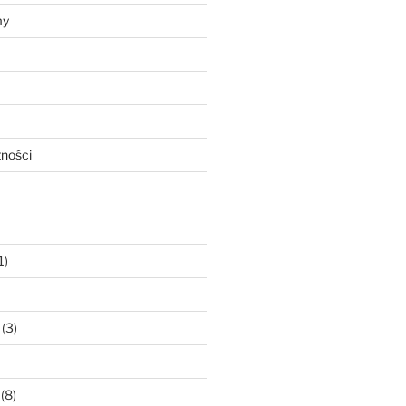
my
tności
1)
(3)
(8)