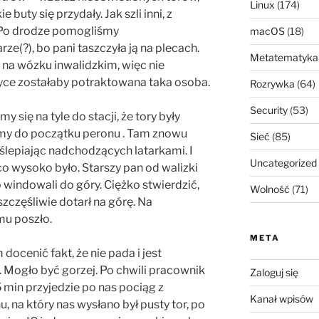
Linux
(174)
 buty się przydały. Jak szli inni, z
 Po drodze pomogliśmy
macOS
(18)
rze(?), bo pani taszczyła ją na plecach.
Metatematyka
o na wózku inwalidzkim, więc nie
tyce zostałaby potraktowana taka osoba.
Rozrywka
(64)
Security
(53)
się na tyle do stacji, że tory były
śmy do początku peronu . Tam znowu
Sieć
(85)
oślepiając nadchodzących latarkami. I
Uncategorized
o wysoko było. Starszy pan od walizki
windowali do góry. Ciężko stwierdzić,
Wolność
(71)
 szczęśliwie dotarł na górę. Na
mu poszło.
META
cenić fakt, że nie pada i jest
. Mogło być gorzej. Po chwili pracownik
Zaloguj się
5 min przyjedzie po nas pociąg z
Kanał wpisów
u, na który nas wysłano był pusty tor, po