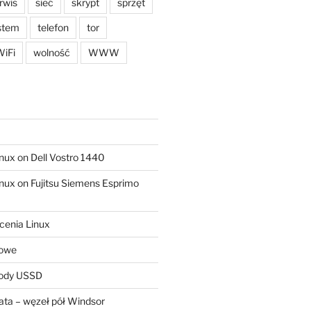
rwis
sieć
skrypt
sprzęt
stem
telefon
tor
iFi
wolność
WWW
ux on Dell Vostro 1440
ux on Fujitsu Siemens Esprimo
cenia Linux
sowe
kody USSD
ta – węzeł pół Windsor