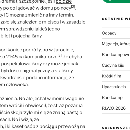
 dramat, szczególnie, jeśli
pójdzie
[2]
rony po co lądować w domu po nocy
.
ety IC można zmienić na inny termin,
OSTATNIE W
o się znalezienie miejsca i w zasadzie
nym sprawdzeniu jakieś jedno
Odpady
ilet i pojechaliśmy.
Migracja, której
d koniec podróży, bo w Jarocinie,
Bandcampowe 
[3]
ł, o 21:45 na komunikatorze
, że chyba
hę pospekulowaliśmy czy może jednak
Cudy na kiju
 był dość enigmatyczny, a staliśmy
Krótki film
o kwadransie podano informację, że
em człowieka.
Upał stulecia
Bandcamp
óźnienia. No ale jechał w moim wagonie
otem wrócił i obwieścił, że straż pożarna
P.I.W.O. 2026
cie skojarzyło mi się ze
znaną pastą o
lsach
. No i wizja, że
h, i kilkaset osób z pociągu przewożą na
NAJNOWSZE