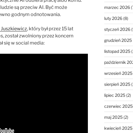
faktycznie AI odbiera pracę albo komu.
e ludzie są przeciw AI. Być może
marzec 2026
(
pewno godnym odnotowania.
luty 2026
(8)
 Juszkiewicz
, który był przez 15 lat
styczeń 2026
(
, został zwolniony przez koncern
grudzień 2025
ł się w social media:
listopad 2025
(
październik 20
wrzesień 2025
sierpień 2025
(
lipiec 2025
(2)
czerwiec 2025
maj 2025
(2)
kwiecień 2025