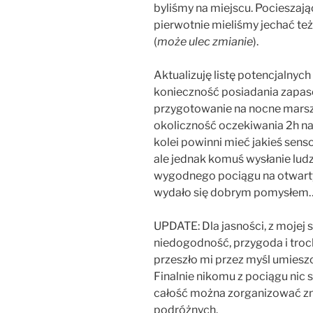
byliśmy na miejscu. Pocieszając
pierwotnie mieliśmy jechać te
(
może ulec zmianie
).
Aktualizuję listę potencjalnych
konieczność posiadania zapasów
przygotowanie na nocne marsz
okoliczność oczekiwania 2h na
kolei powinni mieć jakieś sens
ale jednak komuś wysłanie ludzi
wygodnego pociągu na otwarty 
wydało się dobrym pomysłem
UPDATE: Dla jasności, z mojej 
niedogodność, przygoda i troc
przeszło mi przez myśl umiesz
Finalnie nikomu z pociągu nic s
całość można zorganizować zna
podróżnych.