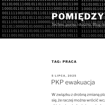
Przejdź
do
POMIĘDZY
treści
Techno, porno i duszno. Blog n
TAG:
PRACA
OPUBLIKOWANE
5 LIPCA, 2025
W
PKP ewakuacja
W związku z drobną zmianą pla
się, że raczej można wrócić w