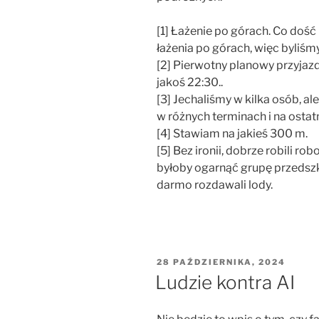
[1] Łażenie po górach. Co dość 
łażenia po górach, więc byliśmy
[2] Pierwotny planowy przyjazd
jakoś 22:30..
[3] Jechaliśmy w kilka osób, a
w różnych terminach i na ostatn
[4] Stawiam na jakieś 300 m.
[5] Bez ironii, dobrze robili ro
byłoby ogarnąć grupę przedsz
darmo rozdawali lody.
OPUBLIKOWANE
28 PAŹDZIERNIKA, 2024
W
Ludzie kontra AI