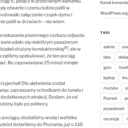
pociąg IC jadący w przeciwnym kierunku.
Kanał komenta
ły otwarte i czemu ludzie palili w
WordPress.org
owodowało załączanie czujek dymu i
ie palili w drzwiach – nie wiem.
TAGI
przekazanie
pisemnego rozkazu odjazdu
rawie udało się niektórym pasażerom
admin
an
[5]
działań
drużyny konduktorskiej
, ale w
 zaczęliśmy spekulować, że ten pociąg
blox
debi
hać. Bo zapowiadane 25 minut minęło
gsm
howt
laptop
lin
przyjechał! Dla ułatwienia został
muzyka
p
 więc zapraszamy schodkami do tunelu i
dodatkowych atrakcji. Dodam, że od
Poznań
p
ziny, było po północy.
prywatność
pociągu, dostaliśmy wodę i wafelka
recenzja
eszkód dotarliśmy do Poznania, już o 1:10