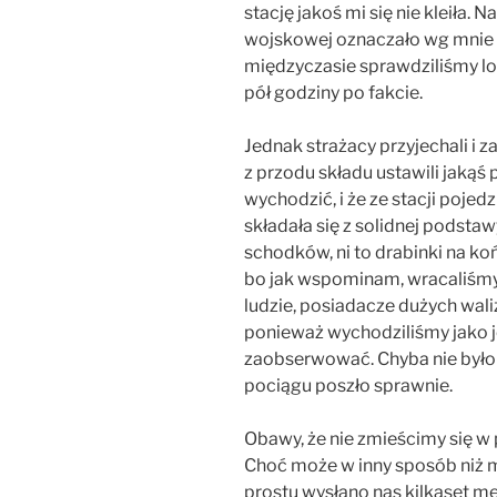
stację jakoś mi się nie kleiła.
wojskowej oznaczało wg mnie k
międzyczasie sprawdziliśmy lok
pół godziny po fakcie.
Jednak strażacy przyjechali i z
z przodu składu ustawili jakąś
wychodzić, i że ze stacji poje
składała się z solidnej podstaw
schodków, ni to drabinki na koń
bo jak wspominam, wracaliśmy z
ludzie, posiadacze dużych wali
ponieważ wychodziliśmy jako je
zaobserwować. Chyba nie było
pociągu poszło sprawnie.
Obawy, że nie zmieścimy się w
Choć może w inny sposób niż m
prostu wysłano nas kilkaset m