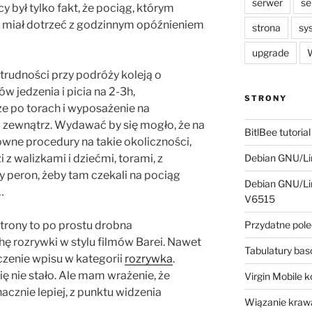
serwer
se
y był tylko fakt, że pociąg, którym
ż miał dotrzeć z godzinnym opóźnieniem
strona
sy
upgrade
W
 trudności przy podróży koleją o
 jedzenia i picia na 2-3h,
STRONY
e po torach i wyposażenie na
 zewnątrz. Wydawać by się mogło, że na
BitlBee tutorial
owne procedury na takie okoliczności,
 z walizkami i dziećmi, torami, z
Debian GNU/Lin
peron, żeby tam czekali na pociąg
Debian GNU/Lin
…
V6515
strony to po prostu drobna
Przydatne pole
hę rozrywki w stylu filmów Barei. Nawet
Tabulatury ba
czenie wpisu w kategorii
rozrywka
.
ię nie stało. Ale mam wrażenie, że
Virgin Mobile 
cznie lepiej, z punktu widzenia
Wiązanie krawa