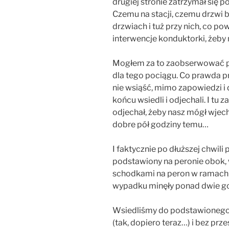
drugiej stronie zatrzymał się 
Czemu na stacji, czemu drzwi by
drzwiach i tuż przy nich, co p
interwencje konduktorki, żeby n
Mogłem za to zaobserwować 
dla tego pociągu. Co prawda p
nie wsiąść, mimo zapowiedzi i 
końcu wsiedli i odjechali. I tu
odjechał, żeby nasz mógł wjec
dobre pół godziny temu…
I faktycznie po dłuższej chwili 
podstawiony na peronie obok,
schodkami na peron w ramach 
wypadku minęły ponad dwie god
Wsiedliśmy do podstawionego 
(tak, dopiero teraz…) i bez prz