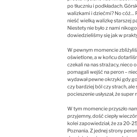
po tłuczniu i podkładach. Górskie
walizkami i dziećmi? No cóż…
nieść wielką walizkę starszej pa
Niestety nie było z nami nikog
dowiedzieliśmy się jak w prak
W pewnym momencie zbliżyliśmy 
oświetlone, a w końcu dotarli
czekali na nas strażacy, nieco 
pomagali wejść na peron – niec
wydawał pewne okrzyki gdy go 
czy bardziej ból czy strach, ale
pocieszenie usłyszał, że super 
W tym momencie przyszło nam do
przyjemny, dość ciepły wieczór
kolei zapowiedział, że za 20-2
Poznania. Z jednej strony peron