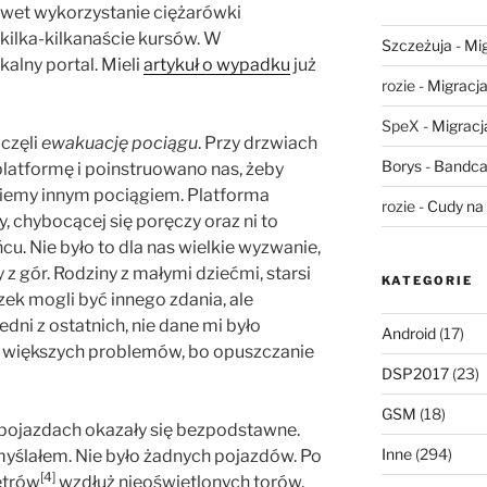
 Nawet wykorzystanie ciężarówki
ilka-kilkanaście kursów. W
Szczeżuja
-
Mig
alny portal. Mieli
artykuł o wypadku
już
rozie
-
Migracja,
SpeX
-
Migracja
aczęli
ewakuację pociągu
. Przy drzwiach
Borys
-
Bandca
 platformę i poinstruowano nas, żeby
dziemy innym pociągiem. Platforma
rozie
-
Cudy na 
y, chybocącej się poręczy oraz ni to
cu. Nie było to dla nas wielkie wyzwanie,
 gór. Rodziny z małymi dziećmi, starsi
KATEGORIE
zek mogli być innego zdania, ale
dni z ostatnich, nie dane mi było
Android
(17)
 większych problemów, bo opuszczanie
DSP2017
(23)
GSM
(18)
 pojazdach okazały się bezpodstawne.
Inne
(294)
yślałem. Nie było żadnych pojazdów. Po
[4]
etrów
wzdłuż nieoświetlonych torów,