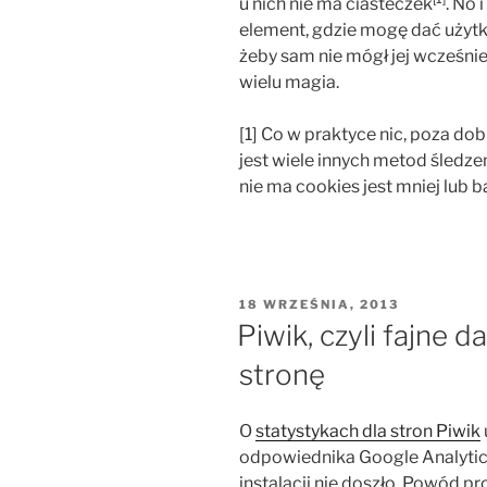
u nich nie ma ciasteczek
. No 
element, gdzie mogę dać użytk
żeby sam nie mógł jej wcześniej
wielu magia.
[1] Co w praktyce nic, poza d
jest wiele innych metod śledze
nie ma cookies jest mniej lub b
OPUBLIKOWANE
18 WRZEŚNIA, 2013
W
Piwik, czyli fajne 
stronę
O
statystykach dla stron Piwik
odpowiednika Google Analyti
instalacji nie doszło. Powód p