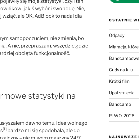
i pojawiły się
moje statystyki
, czyli ten
ownikowi jakiś wybór i swobodę. Nie,
 wziąć, ale OK, AdBlock to nadal dla
OSTATNIE W
Odpady
obrym samopoczuciem, nie zmienia, bo
nia. A nie, przepraszam, wszędzie gdzie
Migracja, której
ardziej obcięta funkcjonalność.
Bandcampowe 
Cudy na kiju
Krótki film
Upał stulecia
darmowe statystyki na
Bandcamp
P.I.W.O. 2026
usłyszałem dawno temu. Idea wolnego
[1]
cs
bardzo mi się spodobała, ale do
NAJNOWSZE
rozaiczny – nie miałem maszyny 24/7