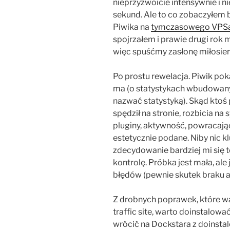
nieprzyzwoicie intensywnie i n
sekund. Ale to co zobaczyłem 
Piwika na
tymczasowego VPS
spojrzałem i prawie drugi rok m
więc spuśćmy zasłonę miłosier
Po prostu rewelacja. Piwik poka
ma (o statystykach wbudowany
nazwać statystyką). Skąd ktoś p
spędził na stronie, rozbicia n
pluginy, aktywność, powracają
estetycznie podane. Niby nic k
zdecydowanie bardziej mi się
kontrolę. Próbka jest mała, ale
błędów (pewnie skutek braku ak
Z drobnych poprawek, które wa
traffic site, warto doinstalowa
wrócić na Dockstara z doinsta