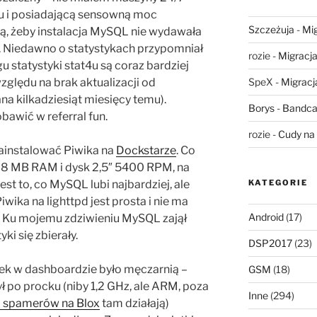
zu i posiadającą sensowną moc
Szczeżuja
-
Mig
ką, żeby instalacja MySQL nie wydawała
. Niedawno o statystykach przypomniał
rozie
-
Migracja,
gu statystyki stat4u są coraz bardziej
SpeX
-
Migracja
zględu na brak aktualizacji od
na kilkadziesiąt miesięcy temu).
Borys
-
Bandca
bawić w referral fun.
rozie
-
Cudy na 
ainstalować Piwika na
Dockstarze
. Co
28 MB RAM i dysk 2,5″ 5400 RPM, na
KATEGORIE
est to, co MySQL lubi najbardziej, ale
wika na lighttpd jest prosta i nie ma
Android
(17)
 Ku mojemu zdziwieniu MySQL zajął
ki się zbierały.
DSP2017
(23)
iek w dashboardzie było męczarnią –
GSM
(18)
ł po procku (niby 1,2 GHz, ale ARM, poza
Inne
(294)
a spamerów na Blox
tam działają)