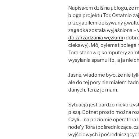
Napisałem dziś na µblogu, że
bloga projektu Tor
. Ostatnio z
przegapiłem opisywany gwałto
zagadka została wyjaśniona –
do zarządzania węzłami
(dobre
ciekawy). Mój dylemat polega 
Tora stanowią komputery zom
wysyłania spamu itp., a ja n
Jasne, wiadome było, że nie ty
ale do tej pory nie miałem ża
danych. Teraz je mam.
Sytuacja jest bardzo niekorzyst
piszą. Botnet prosto można ro
Czyli – na poziomie operatora 
node’y Tora (pośredniczące, cz
wyjściowych i pośredniczących