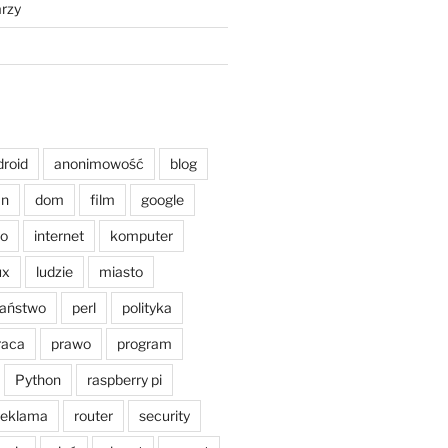
rzy
droid
anonimowość
blog
an
dom
film
google
o
internet
komputer
ux
ludzie
miasto
aństwo
perl
polityka
raca
prawo
program
Python
raspberry pi
reklama
router
security