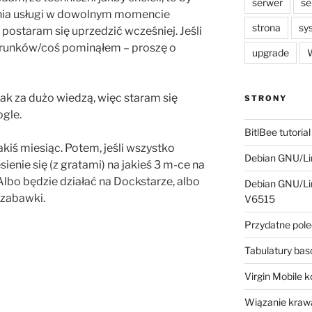
serwer
se
zenia usługi w dowolnym momencie
strona
sy
postaram się uprzedzić wcześniej. Jeśli
warunków/coś pominąłem – proszę o
upgrade
W
tak za dużo wiedzą, więc staram się
STRONY
ogle.
BitlBee tutorial
jakiś miesiąc. Potem, jeśli wszystko
Debian GNU/Lin
sienie się (z gratami) na jakieś 3 m-ce na
bo będzie działać na Dockstarze, albo
Debian GNU/Lin
 zabawki.
V6515
Przydatne pole
Tabulatury ba
Virgin Mobile 
Wiązanie krawa