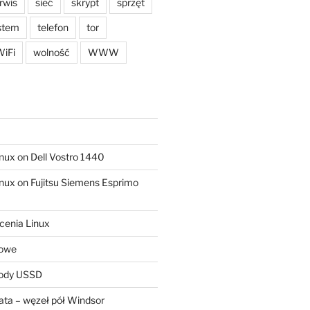
rwis
sieć
skrypt
sprzęt
stem
telefon
tor
iFi
wolność
WWW
ux on Dell Vostro 1440
ux on Fujitsu Siemens Esprimo
cenia Linux
sowe
kody USSD
ta – węzeł pół Windsor