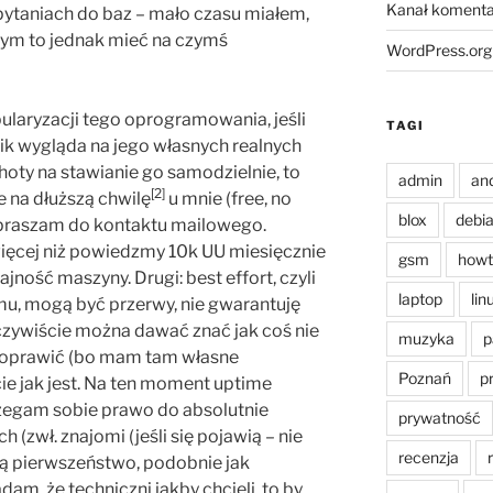
Kanał komenta
pytaniach do baz – mało czasu miałem,
bym to jednak mieć na czymś
WordPress.org
laryzacji tego oprogramowania, jeśli
TAGI
wik wygląda na jego własnych realnych
oty na stawianie go samodzielnie, to
admin
an
[2]
e na dłuższą chwilę
u mnie (free, no
blox
debi
apraszam do kontaktu mailowego.
 więcej niż powiedzmy 10k UU miesięcznie
gsm
howt
jność maszyny. Drugi: best effort, czyli
laptop
lin
mu, mogą być przerwy, nie gwarantuję
czywiście można dawać znać jak coś nie
muzyka
p
 poprawić (bo mam tam własne
Poznań
p
cie jak jest. Na ten moment uptime
trzegam sobie prawo do absolutnie
prywatność
(zwł. znajomi (jeśli się pojawią – nie
recenzja
ją pierwszeństwo, podobnie jak
dam, że techniczni jakby chcieli, to by