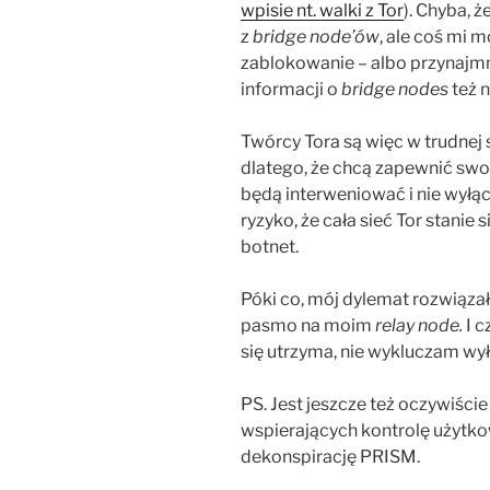
wpisie nt. walki z Tor
). Chyba, 
z
bridge node’ów
, ale coś mi m
zablokowanie – albo przynajmn
informacji o
bridge nodes
też n
Twórcy Tora są więc w trudnej s
dlatego, że chcą zapewnić swob
będą interweniować i nie wyłącz
ryzyko, że cała sieć Tor stanie
botnet.
Póki co, mój dylemat rozwiąza
pasmo na moim
relay node.
I c
się utrzyma, nie wykluczam wy
PS. Jest jeszcze też oczywiści
wspierających kontrolę użytko
dekonspirację PRISM.