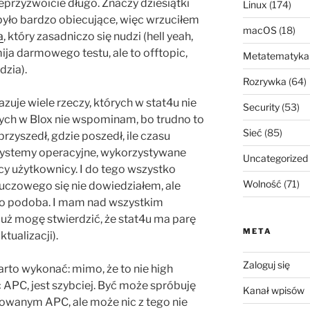
ieprzyzwoicie długo. Znaczy dziesiątki
Linux
(174)
było bardzo obiecujące, więc wrzuciłem
macOS
(18)
a
, który zasadniczo się nudzi (hell yeah,
ija darmowego testu, ale to offtopic,
Metatematyka
dzia).
Rozrywka
(64)
zuje wiele rzeczy, których w stat4u nie
Security
(53)
ch w Blox nie wspominam, bo trudno to
Sieć
(85)
rzyszedł, gdzie poszedł, ile czasu
a systemy operacyjne, wykorzystywane
Uncategorized
cy użytkownicy. I do tego wszystko
Wolność
(71)
luczowego się nie dowiedziałem, ale
 to podoba. I mam nad wszystkim
 już mogę stwierdzić, że stat4u ma parę
META
tualizacji).
Zaloguj się
rto wykonać: mimo, że to nie high
ć APC, jest szybciej. Być może spróbuję
Kanał wpisów
lowanym APC, ale może nic z tego nie