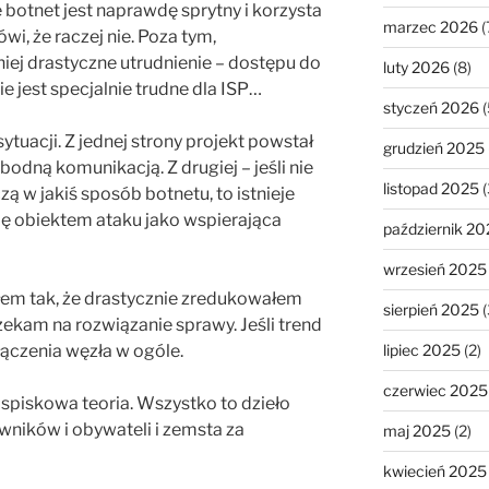
że botnet jest naprawdę sprytny i korzysta
marzec 2026
(
ówi, że raczej nie. Poza tym,
iej drastyczne utrudnienie – dostępu do
luty 2026
(8)
ie jest specjalnie trudne dla ISP…
styczeń 2026
(
ytuacji. Z jednej strony projekt powstał
grudzień 2025
odną komunikacją. Z drugiej – jeśli nie
listopad 2025
(
ą w jakiś sposób botnetu, to istnieje
 się obiektem ataku jako wspierająca
październik 20
wrzesień 2025
łem tak, że drastycznie zredukowałem
sierpień 2025
(
zekam na rozwiązanie sprawy. Jeśli trend
lipiec 2025
(2)
łączenia węzła w ogóle.
czerwiec 2025
e spiskowa teoria. Wszystko to dzieło
wników i obywateli i zemsta za
maj 2025
(2)
kwiecień 2025