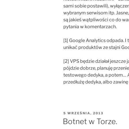
sami sobie postawili), wyłąc
wybranym serwisom itp. Jasne, 
są jakieś wątpliwości co do 
pytania w komentarzach.
[1] Google Analytics odpada. I 
unikać produktów ze stajni Go
[2] VPS będzie działał jeszcze 
pójdzie dobrze, planuję przenie
testowego dedyka, a potem… Al
przedłużę dedyka, albo zawinę
OPUBLIKOWANE
5 WRZEŚNIA, 2013
W
Botnet w Torze.