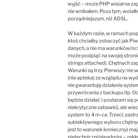
wyjść – może PHP wisiał na za
nie wnikałem. Poza tym, wolał
porządniejszym, niż ADSL.
W każdym razie, w ramach popu
ktoś chciałby zobaczyć jak Pi
danych, a nie ma warunków/och
może podpiąć na swojej stroni
strings attached). Chętnych z
Warunki są trzy. Pierwszy: nie
(nie apteka) ze względu na wyda
nie gwarantuję działania syste
przywrócenia z backupu itp. O
będzie działać i postaram się
niekrytyczne zabawki), ale wie
system to 4 m-ce. Trzeci: zas
subiektywnego wyboru chętnych 
jest to warunek konieczny) ma
nietechniczni/nieadmini – zakła