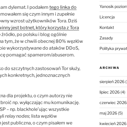
Yanosik pozio
 mam dylemat. I podałem
tego linka do
ajmowałem się czym innym i zupełnie
Licencja
wny wzrost użytkowników Tora. Dziś
Kontakt
winny jest botnet, który korzysta z Tora
 źródło, po polsku i blog ogólnie
Zasady
na tym, że w chwili obecnej 80% węzłów
bie wykorzystywane do ataków DDoS,
Polityka prywa
ie chcę pomagać spamerom/abuserom.
ARCHIWA
lko do szczytnych zastosowań Tor służy,
dnych konkretnych, jednoznacznych
sierpień 2026
(
lipiec 2026
(4)
na dla projektu, o czym autorzy nie
zbroić np. wyłączając mu komunikację.
czerwiec 2026
ISP – np. blackhole’ując wszystkie
maj 2026
(5)
yli
relay nodes
; lista węzłów
 jest publiczna, o czym pisałem we
kwiecień 2026