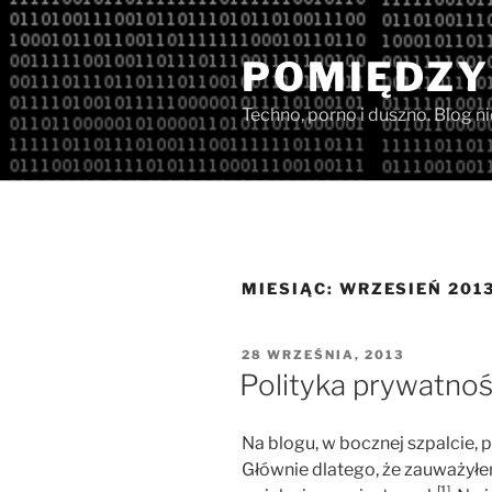
Przejdź
do
POMIĘDZY
treści
Techno, porno i duszno. Blog n
MIESIĄC:
WRZESIEŃ 201
OPUBLIKOWANE
28 WRZEŚNIA, 2013
W
Polityka prywatnoś
Na blogu, w bocznej szpalcie, p
Głównie dlatego, że zauważyłem
[1]