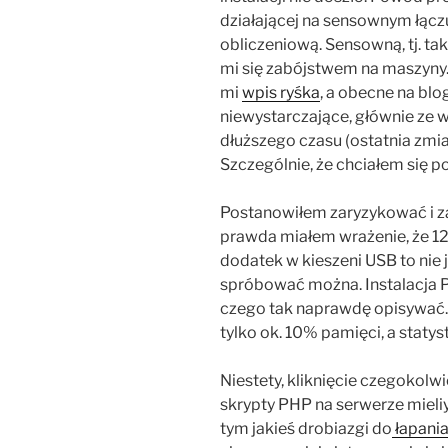
działającej na sensownym łąc
obliczeniową. Sensowną, tj. ta
mi się zabójstwem na maszyny
mi
wpis ryśka
, a obecne na blo
niewystarczające, głównie ze w
dłuższego czasu (ostatnia zmia
Szczególnie, że chciałem się po
Postanowiłem zaryzykować i z
prawda miałem wrażenie, że 1
dodatek w kieszeni USB to nie j
spróbować można. Instalacja Pi
czego tak naprawdę opisywać.
tylko ok. 10% pamięci, a statysty
Niestety, kliknięcie czegokolw
skrypty PHP na serwerze mieliy
tym jakieś drobiazgi do
łapani