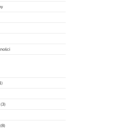
my
tności
1)
(3)
(8)