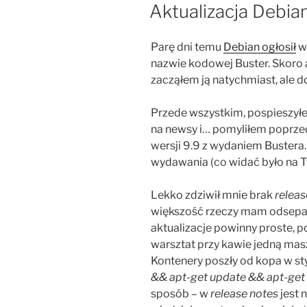
W
Aktualizacja Debia
Parę dni temu
Debian ogłosił
w
nazwie kodowej Buster. Skoro 
zacząłem ją natychmiast, ale d
Przede wszystkim, pospieszyłe
na newsy i… pomyliłem poprz
wersji 9.9 z wydaniem Bustera. 
wydawania (co widać było na Twi
Lekko zdziwił mnie brak
releas
większość rzeczy mam odsepa
aktualizacje powinny proste, p
warsztat przy kawie jedną masz
Kontenery poszły od kopa w st
&& apt-get update && apt-get
sposób – w
release notes
jest 