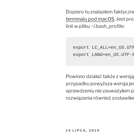
Dopiero tu znalazłem faktycz
terminalu pod macOS
. Jest p
linii w pliku
~/.bash_profile
:
export LC_ALL=en_US.UTF
export LANG=en_US.UTF-
Powinno działać także z wersją
przypadku powyższa wersja je
sprawdzeniu nie zauważyłem p
rozwiązania również zostawiłe
OPUBLIKOWANE
14 LIPCA, 2019