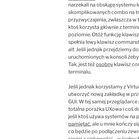
narzekali na obsługę systemu 
skomplikowanych combo na trzy
przyzwyczajenia, zwłaszcza w t
ktoś korzysta głównie z termina
poziomie. Otóż funkcję klawis
spełnia lewy klawisz
command
alt
. Jeśli jednak przejdziemy do
uruchomionych w konsoli żeby
Tak, jest też
osobny
klawisz
co
terminalu.
Jeśli jednak korzystamy z Virt
utworzyć nową zakładkę w prz
GUI. W tej samej przeglądar
totalna porażka UXowa i coś d
jeśli ktoś używa systemów na 
pamiętać
, ale u mnie kończy s
co będzie po podłączeniu zewnę
raczej z ciekawości – w końcu 