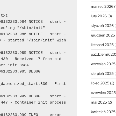
marzec 2026
(
txt

luty 2026
(8)
6132233.984 NOTICE   start - 
styczeń 2026
(
ec'ing "/sbin/init"

6132233.985 NOTICE   start - 
grudzień 2025
 - Started "/sbin/init" with 
listopad 2025
(
6132233.985 NOTICE   start - 
październik 20
430 - Received 17 from pid 
wrzesień 2025
er init 8584

132233.985 DEBUG    
sierpień 2025
(
lipiec 2025
(2)
daemonized_start:830 - First 
czerwiec 2025
6132233.999 DEBUG    start - 
maj 2025
(2)
447 - Container init process 
kwiecień 2025
6132233.999 INFO     error - 