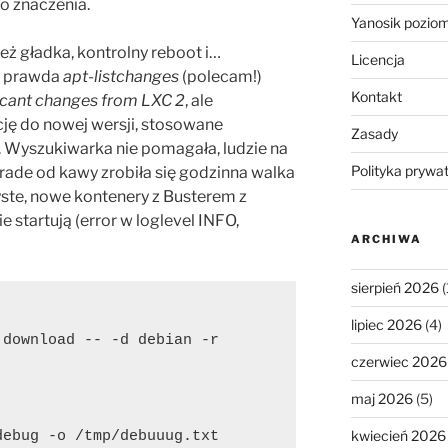
to znaczenia.
Yanosik pozio
eż gładka, kontrolny reboot i…
Licencja
Co prawda
apt-listchanges
(polecam!)
Kontakt
icant changes from LXC 2
, ale
ję do nowej wersji, stosowane
Zasady
e. Wyszukiwarka nie pomagała, ludzie na
Polityka prywa
grade od kawy zrobiła się godzinna walka
yste, nowe kontenery z Busterem z
 startują (error w loglevel INFO,
ARCHIWA
sierpień 2026
(
lipiec 2026
(4)
download -- -d debian -r 
czerwiec 2026
maj 2026
(5)
kwiecień 2026
ebug -o /tmp/debuuug.txt
