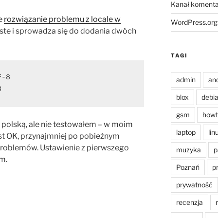
Kanał komenta
ne
rozwiązanie problemu z locale w
WordPress.org
roste i sprowadza się do dodania dwóch
TAGI
-8

admin
an
8
blox
debi
gsm
howt
 polską, ale nie testowałem – w moim
laptop
lin
st OK, przynajmniej po pobieżnym
roblemów. Ustawienie z pierwszego
muzyka
p
m.
Poznań
p
prywatność
recenzja