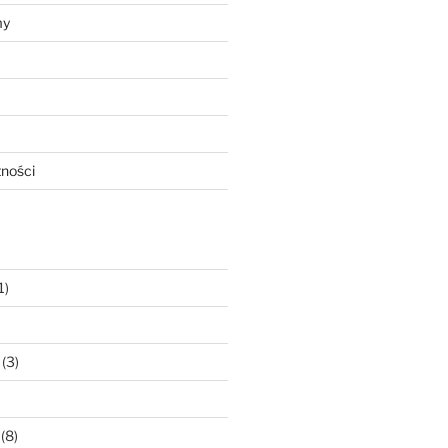
my
tności
1)
(3)
(8)