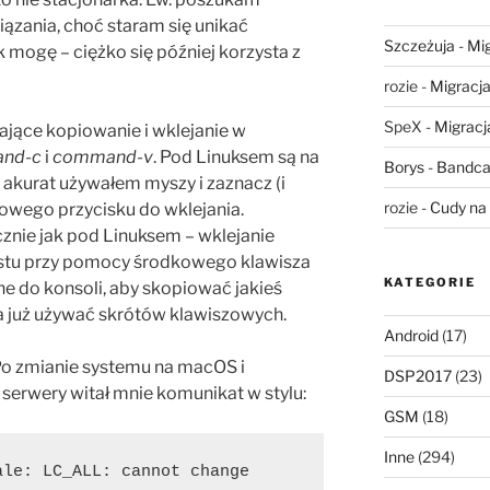
ązania, choć staram się unikać
Szczeżuja
-
Mig
mogę – ciężko się później korzysta z
rozie
-
Migracja,
SpeX
-
Migracja
jące kopiowanie i wklejanie w
nd-c
i
command-v
. Pod Linuksem są na
Borys
-
Bandca
 akurat używałem myszy i zaznacz (i
rozie
-
Cudy na 
kowego przycisku do wklejania.
cznie jak pod Linuksem – wklejanie
stu przy pomocy środkowego klawisza
KATEGORIE
one do konsoli, aby skopiować jakieś
ba już używać skrótów klawiszowych.
Android
(17)
Po zmianie systemu na macOS i
DSP2017
(23)
 serwery witał mnie komunikat w stylu:
GSM
(18)
Inne
(294)
le: LC_ALL: cannot change 