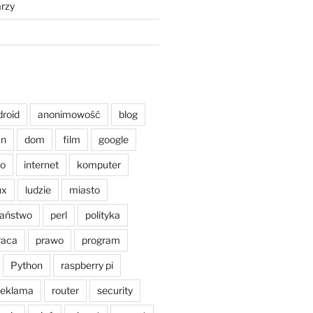
rzy
droid
anonimowość
blog
an
dom
film
google
o
internet
komputer
ux
ludzie
miasto
aństwo
perl
polityka
raca
prawo
program
Python
raspberry pi
reklama
router
security