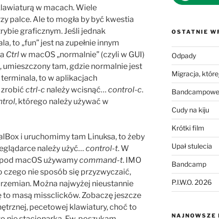
klawiaturą w macach. Wiele
 palce. Ale to mogła by być kwestia
rybie graficznym. Jeśli jednak
OSTATNIE W
la, to „fun” jest na zupełnie innym
za
Ctrl
w macOS „normalnie” (czyli w GUI)
Odpady
, umieszczony tam, gdzie normalnie jest
Migracja, której
 terminala, to w aplikacjach
 zrobić
ctrl-c
należy wcisnąć…
control-c
.
Bandcampowe 
ntrol
, którego należy używać w
Cudy na kiju
Krótki film
ualBox i uruchomimy tam Linuksa, to żeby
Upał stulecia
eglądarce należy użyć…
control-t
. W
ce pod macOS używamy
command-t
. IMO
Bandcamp
o czego nie sposób się przyzwyczaić,
P.I.W.O. 2026
przemian. Można najwyżej nieustannie
ię to masą missclicków. Zobaczę jeszcze
trznej, pecetowej klawiatury, choć to
NAJNOWSZE
to nie stacjonarka. Ew. poszukam