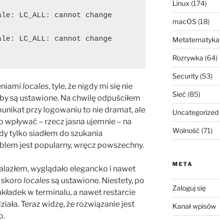
Linux
(174)
le: LC_ALL: cannot change 
macOS
(18)
le: LC_ALL: cannot change 
Metatematyka
Rozrywka
(64)
Security
(53)
eniami
locales
, tyle, że nigdy mi się nie
Sieć
(85)
iby są ustawione. Na chwilę odpuściłem
nikat przy logowaniu to nie dramat, ale
Uncategorized
to wpływać – rzecz jasna ujemnie – na
Wolność
(71)
Gdy tylko siadłem do szukania
oblem jest popularny, wręcz powszechny.
META
nalazłem, wyglądało elegancko i nawet
a skoro
locales
są ustawione. Niestety, po
Zaloguj się
kładek w terminalu, a nawet restarcie
ziała. Teraz widzę, że rozwiązanie jest
Kanał wpisów
o.