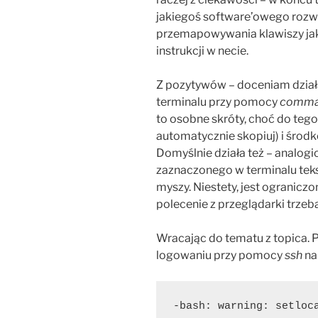
jakiegoś software’owego rozwi
przemapowywania klawiszy jak 
instrukcji w necie.
Z pozytywów – doceniam działa
terminalu przy pomocy
comma
to osobne skróty, choć do tego
automatycznie skopiuj) i środ
Domyślnie działa też – analogi
zaznaczonego w terminalu tek
myszy. Niestety, jest ogranicz
polecenie z przeglądarki trze
Wracając do tematu z topica. 
logowaniu przy pomocy
ssh
na
-bash: warning: setloca