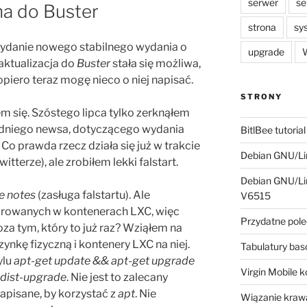
serwer
se
na do Buster
strona
sy
ydanie nowego stabilnego wydania o
upgrade
W
aktualizacja do
Buster
stała się możliwa,
opiero teraz mogę nieco o niej napisać.
STRONY
m się. Szóstego lipca tylko zerknąłem
edniego newsa, dotyczącego wydania
BitlBee tutorial
Co prawda rzecz działa się już w trakcie
Debian GNU/Lin
tterze), ale zrobiłem lekki falstart.
Debian GNU/Lin
e notes
(zasługa falstartu). Ale
V6515
rowanych w kontenerach LXC, więc
Przydatne pole
oza tym, który to już raz? Wziąłem na
ynkę fizyczną i kontenery LXC na niej.
Tabulatury ba
ylu
apt-get update && apt-get upgrade
Virgin Mobile 
 dist-upgrade
. Nie jest to zalecany
napisane, by korzystać z
apt
. Nie
Wiązanie krawa