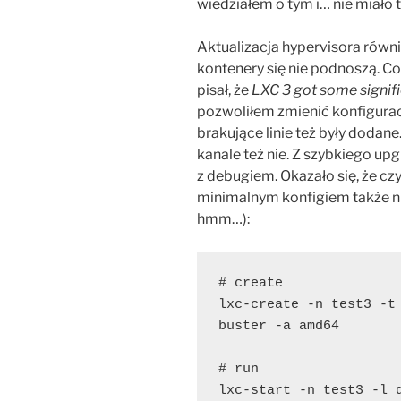
wiedziałem o tym i… nie miało 
Aktualizacja hypervisora równi
kontenery się nie podnoszą. 
pisał, że
LXC 3 got some signif
pozwoliłem zmienić konfigurac
brakujące linie też były dodan
kanale też nie. Z szybkiego up
z debugiem. Okazało się, że cz
minimalnym konfigiem także nie
hmm…):
# create

lxc-create -n test3 -t 
buster -a amd64

# run

lxc-start -n test3 -l d