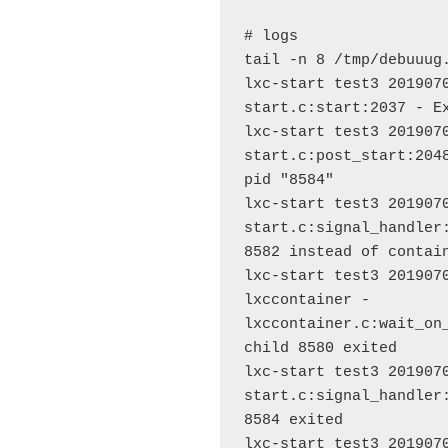
# logs

tail -n 8 /tmp/debuuug.
lxc-start test3 2019070
start.c:start:2037 - Ex
lxc-start test3 2019070
start.c:post_start:2048
pid "8584"

lxc-start test3 2019070
start.c:signal_handler:
8582 instead of contain
lxc-start test3 20190706
lxccontainer - 
lxccontainer.c:wait_on_
child 8580 exited

lxc-start test3 2019070
start.c:signal_handler:
8584 exited

lxc-start test3 2019070