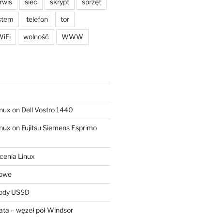
rwis
sieć
skrypt
sprzęt
stem
telefon
tor
iFi
wolność
WWW
ux on Dell Vostro 1440
ux on Fujitsu Siemens Esprimo
cenia Linux
sowe
kody USSD
ta – węzeł pół Windsor