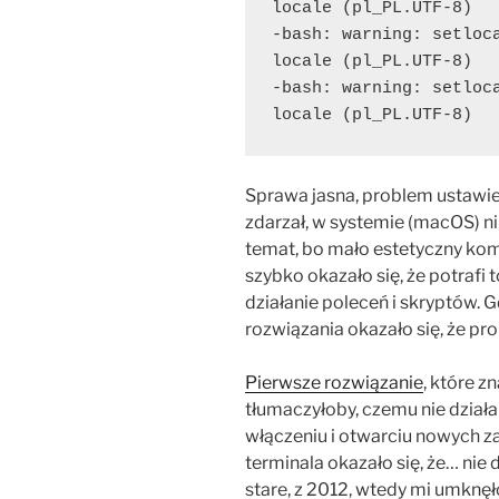
locale (pl_PL.UTF-8)
-bash: warning: setloca
locale (pl_PL.UTF-8)
-bash: warning: setloca
locale (pl_PL.UTF-8)
Sprawa jasna, problem ustawi
zdarzał, w systemie (macOS) n
temat, bo mało estetyczny komu
szybko okazało się, że potrafi 
działanie poleceń i skryptów. 
rozwiązania okazało się, że pr
Pierwsze rozwiązanie
, które z
tłumaczyłoby, czemu nie dział
włączeniu i otwarciu nowych za
terminala okazało się, że… nie d
stare, z 2012, wtedy mi umknęł