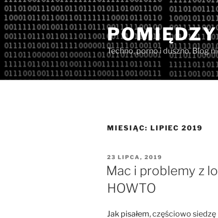
Przejdź
do
POMIĘDZY
treści
Techno, porno i duszno. Blog n
MIESIĄC:
LIPIEC 2019
OPUBLIKOWANE
23 LIPCA, 2019
W
Mac i problemy z lo
HOWTO
Jak pisałem
, częściowo siedzę