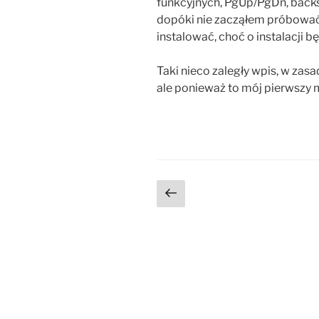
funkcyjnych, PgUp/PgDn, backsp
dopóki nie zacząłem próbować 
instalować, choć o instalacji 
Taki nieco zaległy wpis, w zasa
ale ponieważ to mój pierwszy
Stronicowanie
Poprzednia
strona
wpisów