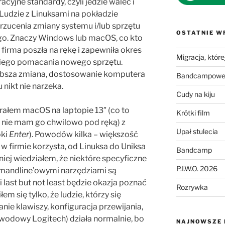
acyjne standardy, czyli jedzie walec i
Ludzie z Linuksami na pokładzie
rzucenia zmiany systemu i/lub sprzętu
OSTATNIE W
ego. Znaczy Windows lub macOS, co kto
 firma poszła na rękę i zapewniła okres
Migracja, której
kiego pomacania nowego sprzętu.
grubsza zmiana, dostosowanie komputera
Bandcampowe 
 nikt nie narzeka.
Cudy na kiju
ybrałem macOS na laptopie 13″ (co to
Krótki film
, nie mam go chwilowo pod ręką) z
Upał stulecia
oki
Enter
). Powodów kilka – większość
w firmie korzysta, od Linuksa do Uniksa
Bandcamp
niej wiedziałem, że niektóre specyficzne
P.I.W.O. 2026
mandline’owymi narzędziami są
 last but not least będzie okazja poznać
Rozrywka
 się tylko, że ludzie, którzy się
nie klawiszy, konfiguracja przewijania,
ewodowy Logitech) działa normalnie, bo
NAJNOWSZE