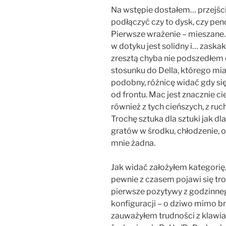
Na wstępie dostałem… przejś
podłączyć czy to dysk, czy pe
Pierwsze wrażenie – mieszane. 
w dotyku jest solidny i… zaska
zresztą chyba nie podszedłem
stosunku do Della, którego mia
podobny, różnicę widać gdy się 
od frontu. Mac jest znacznie ci
również z tych cieńszych, z r
Trochę sztuka dla sztuki jak dl
gratów w środku, chłodzenie, odb
mnie żadna.
Jak widać założyłem kategorię
pewnie z czasem pojawi się tro
pierwsze pozytywy z godzinn
konfiguracji – o dziwo mimo b
zauważyłem trudności z klawia