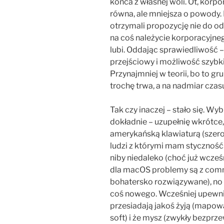
końca z własnej woli. Ot, korpor
równa, ale mniejsza o powody. 
otrzymali propozycję nie do od
na coś należycie korporacyjn
lubi. Oddając sprawiedliwość –
przejściowy i możliwość szyb
Przynajmniej w teorii, bo to 
trochę trwa, a na nadmiar czasu
Tak czy inaczej – stało się. W
dokładnie – uzupełnię wkrótce
amerykańską klawiaturą (szer
ludzi z którymi mam styczność 
niby niedaleko (choć już wcześ
dla macOS problemy są z com
bohatersko rozwiązywane), no i
coś nowego. Wcześniej upewniłem
przesiadają jakoś żyją (mapowa
soft) i że mysz (zwykły bezprz