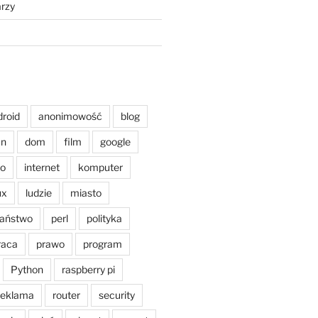
rzy
droid
anonimowość
blog
an
dom
film
google
o
internet
komputer
ux
ludzie
miasto
aństwo
perl
polityka
raca
prawo
program
Python
raspberry pi
reklama
router
security