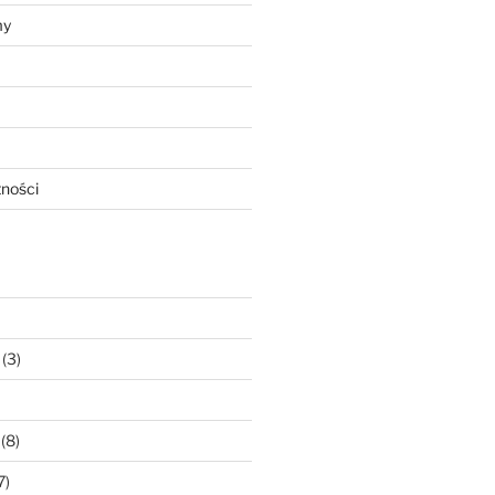
my
tności
(3)
(8)
7)