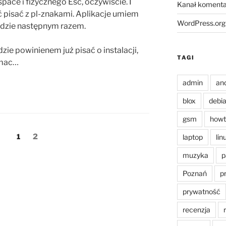
ace i fizycznego Esc, oczywiście. I
Kanał komenta
pisać z pl-znakami. Aplikacje umiem
WordPress.org
będzie następnym razem.
dzie powinienem już pisać o instalacji,
TAGI
 mac…
admin
an
blox
debi
gsm
howt
Strona
Strona
1
2
laptop
lin
muzyka
p
Poznań
p
prywatność
recenzja