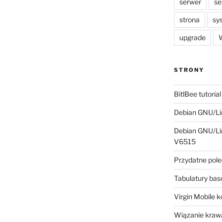
serwer
se
strona
sy
upgrade
W
STRONY
BitlBee tutorial
Debian GNU/Lin
Debian GNU/Lin
V6515
Przydatne pole
Tabulatury ba
Virgin Mobile 
Wiązanie krawa