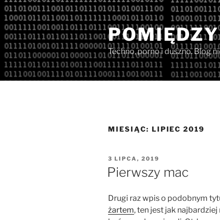
Przejdź
do
POMIĘDZY
treści
Techno, porno i duszno. Blog n
MIESIĄC:
LIPIEC 2019
OPUBLIKOWANE
3 LIPCA, 2019
W
Pierwszy mac
Drugi raz wpis o podobnym tyt
żartem
, ten jest jak najbardzie