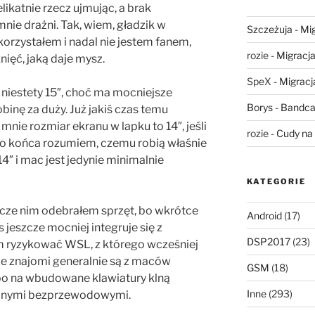
likatnie rzecz ujmując, a brak
nie drażni. Tak, wiem, gładzik w
Szczeżuja
-
Mig
korzystałem i nadal nie jestem fanem,
rozie
-
Migracja,
nięć, jaką daje mysz.
SpeX
-
Migracja
 niestety 15″, choć ma mocniejsze
Borys
-
Bandca
binę za duży. Już jakiś czas temu
mnie rozmiar ekranu w lapku to 14″, jeśli
rozie
-
Cudy na 
do końca rozumiem, czemu robią właśnie
″ i mac jest jedynie minimalnie
KATEGORIE
cze nim odebrałem sprzęt, bo wkrótce
Android
(17)
 jeszcze mocniej integruje się z
DSP2017
(23)
m ryzykować WSL, z którego wcześniej
 że znajomi generalnie są z maców
GSM
(18)
bo na wbudowane klawiatury klną
Inne
(293)
czanymi bezprzewodowymi.