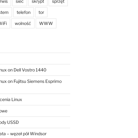
rwis
sieć
skrypt
sprzęt
stem
telefon
tor
iFi
wolność
WWW
ux on Dell Vostro 1440
ux on Fujitsu Siemens Esprimo
cenia Linux
sowe
kody USSD
ta – węzeł pół Windsor