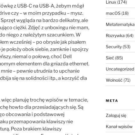
Linux
(174)
ciówkę z USB-C na USB-A, żebym mógł
ndrive czy – w moim przypadku – mysz.
macOS
(18)
Sprzęt wygląda na bardzo delikatny, ale
Metatematyka
kująco ciężki. Zdjęć z unboxingu nie mam,
 do niego z należytym szacunkiem. W
Rozrywka
(64)
łem wcześniej – po obrysie jak pisałem
Security
(53)
je położy obok siebie, zamknie i spojrzy
eńszy, niemal o połowę, choć Dell
Sieć
(85)
uchomym elementem dla gniazda ethernet.
Uncategorized
a mnie – pewnie utrudnia to upchanie
ija się na solidności itp., a korzyść dla
Wolność
(71)
, więc planuję trochę wpisów w temacie,
META
chę howto dla przesiadających się. Są
ego obcowania i podstawowej
Zaloguj się
raku przemapowania klawiszy nie
Kanał wpisów
turą. Poza brakiem klawiszy