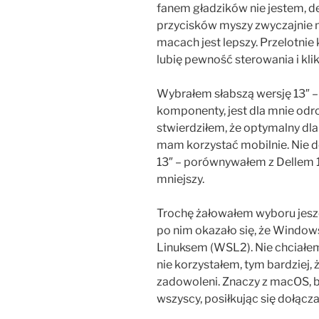
fanem gładzików nie jestem, de
przycisków myszy zwyczajnie m
macach jest lepszy. Przelotnie 
lubię pewność sterowania i klik
Wybrałem słabszą wersję 13″ –
komponenty, jest dla mnie odro
stwierdziłem, że optymalny dla 
mam korzystać mobilnie. Nie 
13″ – porównywałem z Dellem 14
mniejszy.
Trochę żałowałem wyboru jesz
po nim okazało się, że Windows
Linuksem (WSL2). Nie chciałe
nie korzystałem, tym bardziej,
zadowoleni. Znaczy z macOS, 
wszyscy, posiłkując się dołą