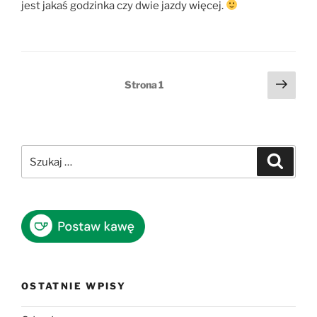
jest jakaś godzinka czy dwie jazdy więcej.
Stronicowanie
Nast
Strona
1
stro
wpisów
Szukaj:
Szukaj
OSTATNIE WPISY