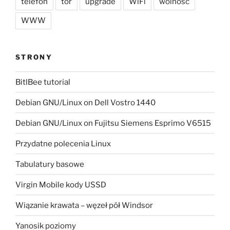
telefon
tor
upgrade
WiFi
wolność
WWW
STRONY
BitlBee tutorial
Debian GNU/Linux on Dell Vostro 1440
Debian GNU/Linux on Fujitsu Siemens Esprimo V6515
Przydatne polecenia Linux
Tabulatury basowe
Virgin Mobile kody USSD
Wiązanie krawata – węzeł pół Windsor
Yanosik poziomy