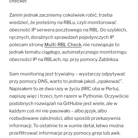
checker.
Zanim jednak zaczniemy cokolwiek robić, trzeba
wiedzieć, że jesteśmy na RBLu, czyli monitorować
obecność IP serwera pocztowego na RBL. Do szybkich,
ręcznych, doraźnych sprawdzeń pojedynczych IP
polecam stronę
Multi-RBL Check
, nie rozwiązuje to
jednak tematu ciągłego, automatycznego monitoringu
obecności IP na RBLach, np. przy pomocy Zabbiksa.
Sam monitoring jest trywialny – wystarczy odpytywać
przy pomocy DNS, warto to jednak jakoś „opakować”.
Napisałem to ze dwa razy w życiu (IIRC oba w Perlu),
napiszę więc i trzeci, tym razem w Pythonie. Oczywiście
podobnych rozwiązań na GitHubie jest wiele, ale w
każdym coś mi nie pasowało – albo język, albo
rozbudowane zależności, albo sposób przekazywnia
informacji. To ostatnie to w sumie detal, łatwo można
przefiltrować informacje przy pomocy
grep
lub
awk
.