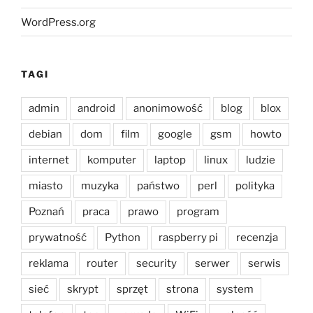
WordPress.org
TAGI
admin
android
anonimowość
blog
blox
debian
dom
film
google
gsm
howto
internet
komputer
laptop
linux
ludzie
miasto
muzyka
państwo
perl
polityka
Poznań
praca
prawo
program
prywatność
Python
raspberry pi
recenzja
reklama
router
security
serwer
serwis
sieć
skrypt
sprzęt
strona
system