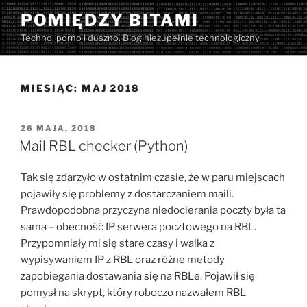
Przejdź
POMIĘDZY BITAMI
do
Techno, porno i duszno. Blog niezupełnie technologiczny.
treści
MIESIĄC:
MAJ 2018
OPUBLIKOWANE
26 MAJA, 2018
W
Mail RBL checker (Python)
Tak się zdarzyło w ostatnim czasie, że w paru miejscach
pojawiły się problemy z dostarczaniem maili.
Prawdopodobna przyczyna niedocierania poczty była ta
sama – obecność IP serwera pocztowego na RBL.
Przypomniały mi się stare czasy i walka z
wypisywaniem IP z RBL oraz różne metody
zapobiegania dostawania się na RBLe. Pojawił się
pomysł na skrypt, który roboczo nazwałem RBL