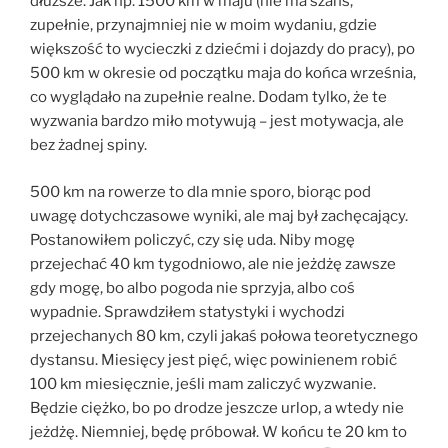
dłuższe. Jak np. 1500 km w maju (nie ma szans,
zupełnie, przynajmniej nie w moim wydaniu, gdzie
większość to wycieczki z dziećmi i dojazdy do pracy), po
500 km w okresie od początku maja do końca września,
co wyglądało na zupełnie realne. Dodam tylko, że te
wyzwania bardzo miło motywują – jest motywacja, ale
bez żadnej spiny.
500 km na rowerze to dla mnie sporo, biorąc pod
uwagę dotychczasowe wyniki, ale maj był zachęcający.
Postanowiłem policzyć, czy się uda. Niby mogę
przejechać 40 km tygodniowo, ale nie jeżdżę zawsze
gdy mogę, bo albo pogoda nie sprzyja, albo coś
wypadnie. Sprawdziłem statystyki i wychodzi
przejechanych 80 km, czyli jakaś połowa teoretycznego
dystansu. Miesięcy jest pięć, więc powinienem robić
100 km miesięcznie, jeśli mam zaliczyć wyzwanie.
Będzie ciężko, bo po drodze jeszcze urlop, a wtedy nie
jeżdżę. Niemniej, będę próbował. W końcu te 20 km to