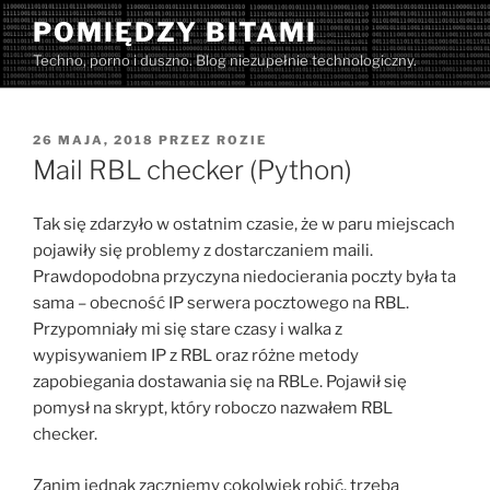
Przejdź
POMIĘDZY BITAMI
do
Techno, porno i duszno. Blog niezupełnie technologiczny.
treści
OPUBLIKOWANE
26 MAJA, 2018
PRZEZ
ROZIE
W
Mail RBL checker (Python)
Tak się zdarzyło w ostatnim czasie, że w paru miejscach
pojawiły się problemy z dostarczaniem maili.
Prawdopodobna przyczyna niedocierania poczty była ta
sama – obecność IP serwera pocztowego na RBL.
Przypomniały mi się stare czasy i walka z
wypisywaniem IP z RBL oraz różne metody
zapobiegania dostawania się na RBLe. Pojawił się
pomysł na skrypt, który roboczo nazwałem RBL
checker.
Zanim jednak zaczniemy cokolwiek robić, trzeba