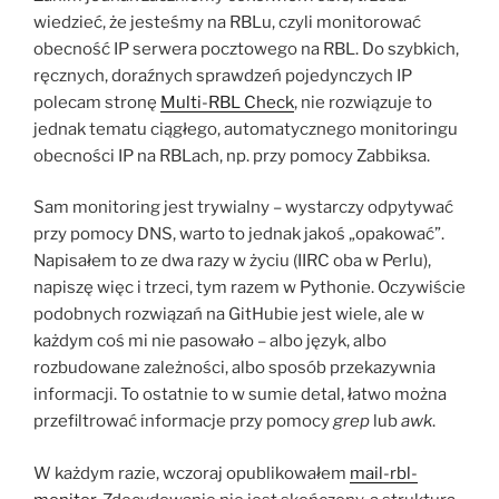
wiedzieć, że jesteśmy na RBLu, czyli monitorować
obecność IP serwera pocztowego na RBL. Do szybkich,
ręcznych, doraźnych sprawdzeń pojedynczych IP
polecam stronę
Multi-RBL Check
, nie rozwiązuje to
jednak tematu ciągłego, automatycznego monitoringu
obecności IP na RBLach, np. przy pomocy Zabbiksa.
Sam monitoring jest trywialny – wystarczy odpytywać
przy pomocy DNS, warto to jednak jakoś „opakować”.
Napisałem to ze dwa razy w życiu (IIRC oba w Perlu),
napiszę więc i trzeci, tym razem w Pythonie. Oczywiście
podobnych rozwiązań na GitHubie jest wiele, ale w
każdym coś mi nie pasowało – albo język, albo
rozbudowane zależności, albo sposób przekazywnia
informacji. To ostatnie to w sumie detal, łatwo można
przefiltrować informacje przy pomocy
grep
lub
awk
.
W każdym razie, wczoraj opublikowałem
mail-rbl-