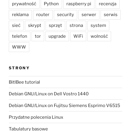
prywatność
Python
raspberry pi
recenzja
reklama
router
security
serwer
serwis
sieć
skrypt
sprzęt
strona
system
telefon
tor
upgrade
WiFi
wolność
WWW
STRONY
BitlBee tutorial
Debian GNU/Linux on Dell Vostro 1440
Debian GNU/Linux on Fujitsu Siemens Esprimo V6515
Przydatne polecenia Linux
Tabulatury basowe