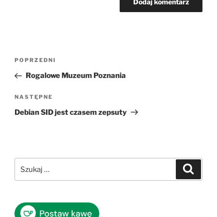
Nawigacja
Poprzedni
POPRZEDNI
wpisu
wpis
Rogalowe Muzeum Poznania
Następny
NASTĘPNE
wpis
Debian SID jest czasem zepsuty
Szukaj:
Szukaj