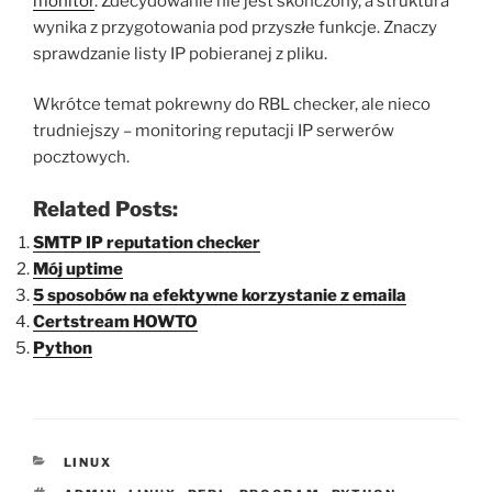
monitor
. Zdecydowanie nie jest skończony, a struktura
wynika z przygotowania pod przyszłe funkcje. Znaczy
sprawdzanie listy IP pobieranej z pliku.
Wkrótce temat pokrewny do RBL checker, ale nieco
trudniejszy – monitoring reputacji IP serwerów
pocztowych.
Related Posts:
SMTP IP reputation checker
Mój uptime
5 sposobów na efektywne korzystanie z emaila
Certstream HOWTO
Python
KATEGORIE
LINUX