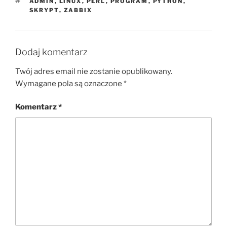
TAGI
ADMIN
,
LINUX
,
PERL
,
PROGRAM
,
PYTHON
,
SKRYPT
,
ZABBIX
Dodaj komentarz
Twój adres email nie zostanie opublikowany.
Wymagane pola są oznaczone
*
Komentarz
*