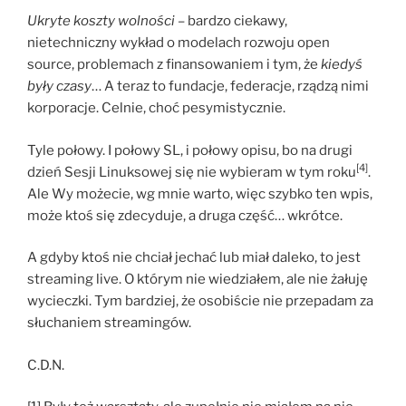
Ukryte koszty wolności
– bardzo ciekawy,
nietechniczny wykład o modelach rozwoju open
source, problemach z finansowaniem i tym, że
kiedyś
były czasy
… A teraz to fundacje, federacje, rządzą nimi
korporacje. Celnie, choć pesymistycznie.
Tyle połowy. I połowy SL, i połowy opisu, bo na drugi
[4]
dzień Sesji Linuksowej się nie wybieram w tym roku
.
Ale Wy możecie, wg mnie warto, więc szybko ten wpis,
może ktoś się zdecyduje, a druga część… wkrótce.
A gdyby ktoś nie chciał jechać lub miał daleko, to jest
streaming live. O którym nie wiedziałem, ale nie żałuję
wycieczki. Tym bardziej, że osobiście nie przepadam za
słuchaniem streamingów.
C.D.N.