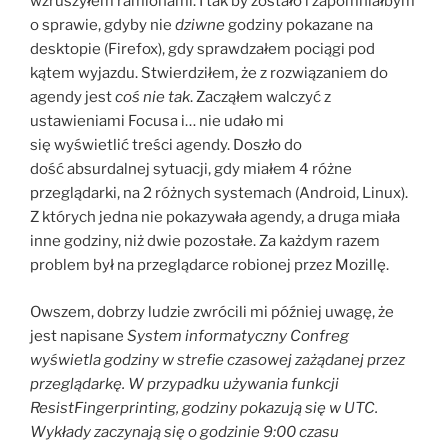
wzruszyłem ramionami. I tak by zostało i zapomniałbym
o sprawie, gdyby nie
dziwne
godziny pokazane na
desktopie (Firefox), gdy sprawdzałem pociągi pod
kątem wyjazdu. Stwierdziłem, że z rozwiązaniem do
agendy jest
coś nie tak
. Zacząłem walczyć z
ustawieniami Focusa i… nie udało mi
się wyświetlić treści agendy. Doszło do
dość absurdalnej sytuacji, gdy miałem 4 różne
przeglądarki, na 2 różnych systemach (Android, Linux).
Z których jedna nie pokazywała agendy, a druga miała
inne godziny, niż dwie pozostałe. Za każdym razem
problem był na przeglądarce robionej przez Mozillę.
Owszem, dobrzy ludzie zwrócili mi później uwagę, że
jest napisane
System informatyczny Confreg
wyświetla godziny w strefie czasowej zażądanej przez
przeglądarkę. W przypadku używania funkcji
ResistFingerprinting, godziny pokazują się w UTC.
Wykłady zaczynają się o godzinie 9:00 czasu