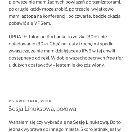
pierwsze nie mam żadnych powiązań z organizatorami,
po drugie każdy może zrobić, po trzecie, wyjątkowo
mam laptopa na konferencji, po czwarte, będzie okazja
pobawić się VPSem.
UPDATE: Talon od Korbanku to zniżka (30%), nie
doładowanie (30zł). Chęć na testy trochę mi spadła,
zwłaszcza, że nie mam działającego IPv6 w tej chwili
dostępnego od ręki. W dobie wszechobecnych
free tier
u dużych dostawców – jestem lekko zdziwiony.
OPUBLIKOWANE
25 KWIETNIA, 2026
W
Sesja Linuksowa, połowa
Wahałem się czy wybrać się na
Sesję Linuksową
. Bo to
jednak wyprawa do innego miasta. Skoro jednak jest w