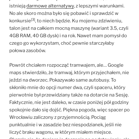
istnieją
darmowe alternatywy
, z lepszymi warunkami.
No ale skoro można było się pobawić i sprawdzić w
[3]
konkursie
, to niech będzie. Ku mojemu zdziwieniu,
talon jest na całkiem mocną maszynę (wariant 3.5, czyli
4GB RAM, 40 GB dysk) i na rok. Nawet mam pomysł do
czego go wykorzystam, choć pewnie starczyłaby
połowa zasobów.
Powrót chciałem rozpocząć tramwajem, ale… Google
maps stwierdziło, że tramwaj, którym przyjechałem, nie
jeździ na dworzec. Pokazywało same autobusy. To
skłoniło mnie do opcji numer dwa, czyli spaceru, który
pierwotnie był przewidziany także na dotarcie na Sesję.
Faktycznie, nie jest daleko, w czasie poniżej pół godziny
spokojnie dało się dojść. Piękna pogoda, więc spacer po
Wrocławiu zaliczony z przyjemnością. Pociąg
punktualnie i w zasadzie bez niespodzianek, jeśli nie
liczyć braku wagonu, w którym miałem miejsce.