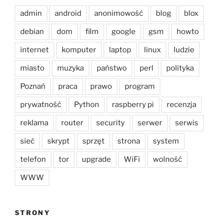
admin
android
anonimowość
blog
blox
debian
dom
film
google
gsm
howto
internet
komputer
laptop
linux
ludzie
miasto
muzyka
państwo
perl
polityka
Poznań
praca
prawo
program
prywatność
Python
raspberry pi
recenzja
reklama
router
security
serwer
serwis
sieć
skrypt
sprzęt
strona
system
telefon
tor
upgrade
WiFi
wolność
WWW
STRONY