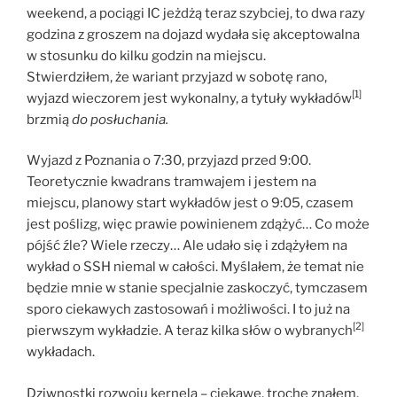
weekend, a pociągi IC jeżdżą teraz szybciej, to dwa razy
godzina z groszem na dojazd wydała się akceptowalna
w stosunku do kilku godzin na miejscu.
Stwierdziłem, że wariant przyjazd w sobotę rano,
[1]
wyjazd wieczorem jest wykonalny, a tytuły wykładów
brzmią
do posłuchania.
Wyjazd z Poznania o 7:30, przyjazd przed 9:00.
Teoretycznie kwadrans tramwajem i jestem na
miejscu, planowy start wykładów jest o 9:05, czasem
jest poślizg, więc prawie powinienem zdążyć… Co może
pójść źle? Wiele rzeczy… Ale udało się i zdążyłem na
wykład o SSH niemal w całości. Myślałem, że temat nie
będzie mnie w stanie specjalnie zaskoczyć, tymczasem
sporo ciekawych zastosowań i możliwości. I to już na
[2]
pierwszym wykładzie. A teraz kilka słów o wybranych
wykładach.
Dziwnostki rozwoju kernela – ciekawe, trochę znałem,