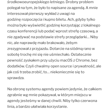
środkowoeuropejskiego letniego.
Drobny problem
polegał na tym, że było to napisane za agendą. A mnie
interesował pierwszy wykład z uwagi na
godzinę rozpoczęcia i kupno biletu. Ach, gdyby tylko
można było wyświetlić godzinę korzystając z lokalnego
czasu konferencji lub podać wprost strefę czasową, a
nie zgadywać na podstawie strefy przeglądarki… Niby
nic, ale naprawdę mało brakowało, żebym
zrezygnował z przyjazdu. Dotarcie na siódmą rano w
sobotę trochę mi się nie uśmiechało. Ostatecznie
pewność zyskałem przy użyciu macOS z Chrome, bez
dodatków. Czyli chwalmy open source i prywatność, ale
jak coś trzeba zrobić, to… niekoniecznie się to
sprawdza.
Na obronę systemu agendy powiem jedynie, że całkiem
zgrabnie wg mnie pokazywał, w którym miejscu w
agendy jesteśmy w danej chwili. Niby tylko czerwona
linia, a bardzo ułatwiała korzystanie.