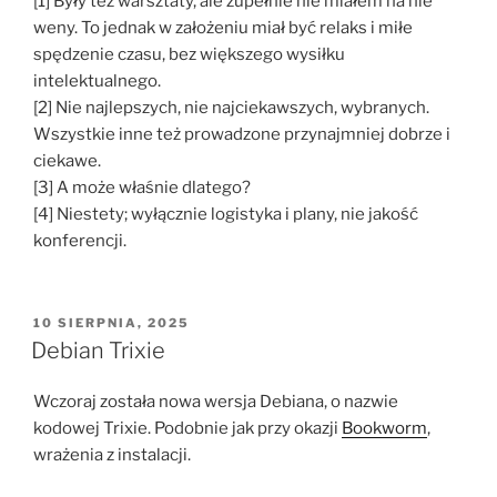
[1] Były też warsztaty, ale zupełnie nie miałem na nie
weny. To jednak w założeniu miał być relaks i miłe
spędzenie czasu, bez większego wysiłku
intelektualnego.
[2] Nie najlepszych, nie najciekawszych, wybranych.
Wszystkie inne też prowadzone przynajmniej dobrze i
ciekawe.
[3] A może właśnie dlatego?
[4] Niestety; wyłącznie logistyka i plany, nie jakość
konferencji.
OPUBLIKOWANE
10 SIERPNIA, 2025
W
Debian Trixie
Wczoraj została nowa wersja Debiana, o nazwie
kodowej Trixie. Podobnie jak przy okazji
Bookworm
,
wrażenia z instalacji.