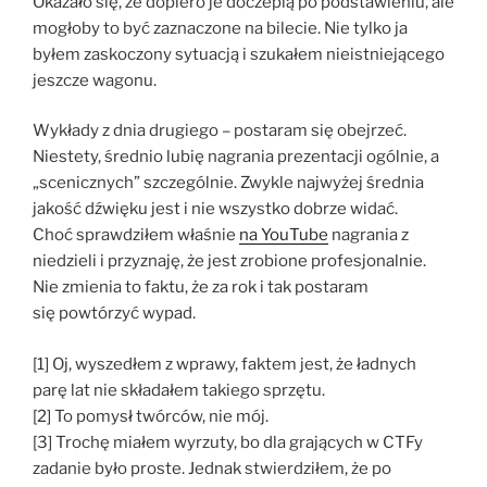
Okazało się, że dopiero je doczepią po podstawieniu, ale
mogłoby to być zaznaczone na bilecie. Nie tylko ja
byłem zaskoczony sytuacją i szukałem nieistniejącego
jeszcze wagonu.
Wykłady z dnia drugiego – postaram się obejrzeć.
Niestety, średnio lubię nagrania prezentacji ogólnie, a
„scenicznych” szczególnie. Zwykle najwyżej średnia
jakość dźwięku jest i nie wszystko dobrze widać.
Choć sprawdziłem właśnie
na YouTube
nagrania z
niedzieli i przyznaję, że jest zrobione profesjonalnie.
Nie zmienia to faktu, że za rok i tak postaram
się powtórzyć wypad.
[1] Oj, wyszedłem z wprawy, faktem jest, że ładnych
parę lat nie składałem takiego sprzętu.
[2] To pomysł twórców, nie mój.
[3] Trochę miałem wyrzuty, bo dla grających w CTFy
zadanie było proste. Jednak stwierdziłem, że po