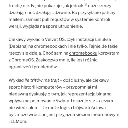
[3]
trochę nie. Fajnie pokazuje, jak jednak
duże rzeczy
działają, choć działają… dziwnie. Bo przysyłanie patchy
mailem, zamiast pull requstów w systemie kontroli
wersji, wygląda na spore utrudnienie.
Ciekawy wykład o Velvet OS, czyli instalacji Linuksa
(Debiana) na chromebookach i nie tylko. Fajnie, że takie
rzeczy się dzieją. Choć sam na
chromebooku
korzystam
z ChromeOS. Zaskoczyło mnie, ile jest różnic,
ograniczeń i problemów.
Wykład
Ile tritów ma trajt
– dość luźny, ale ciekawy,
sporo historii komputerów – przypomniał mi
niedawną dyskusję o tym, jak reprezentacja binarna
wpływa na pojmowanie świata. I okazuje się – o czym
nie wiedziałem – że może logika trójwartościowa
być może wróci, bo jest przyjazna sieciom neuronowym
i LLMom.