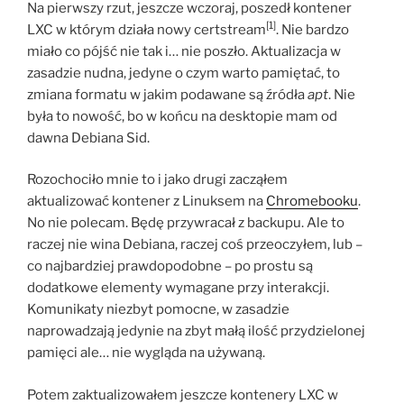
Na pierwszy rzut, jeszcze wczoraj, poszedł kontener
[1]
LXC w którym działa nowy certstream
. Nie bardzo
miało co pójść nie tak i… nie poszło. Aktualizacja w
zasadzie nudna, jedyne o czym warto pamiętać, to
zmiana formatu w jakim podawane są źródła
apt
. Nie
była to nowość, bo w końcu na desktopie mam od
dawna Debiana Sid.
Rozochociło mnie to i jako drugi zacząłem
aktualizować kontener z Linuksem na
Chromebooku
.
No nie polecam. Będę przywracał z backupu. Ale to
raczej nie wina Debiana, raczej coś przeoczyłem, lub –
co najbardziej prawdopodobne – po prostu są
dodatkowe elementy wymagane przy interakcji.
Komunikaty niezbyt pomocne, w zasadzie
naprowadzają jedynie na zbyt małą ilość przydzielonej
pamięci ale… nie wygląda na używaną.
Potem zaktualizowałem jeszcze kontenery LXC w