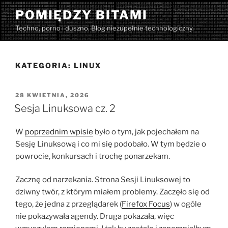
Przejdź
POMIĘDZY BITAMI
do
Techno, porno i duszno. Blog niezupełnie technologiczny.
treści
KATEGORIA:
LINUX
OPUBLIKOWANE
28 KWIETNIA, 2026
W
Sesja Linuksowa cz. 2
W
poprzednim wpisie
było o tym, jak pojechałem na
Sesję Linuksową i co mi się podobało. W tym będzie o
powrocie, konkursach i trochę ponarzekam.
Zacznę od narzekania. Strona Sesji Linuksowej to
dziwny twór, z którym miałem problemy. Zaczęło się od
tego, że jedna z przeglądarek (
Firefox Focus
) w ogóle
nie pokazywała agendy. Druga pokazała, więc