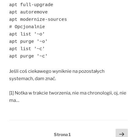
apt full-upgrade

apt autoremove

apt modernize-sources

# Opcjonalnie

apt list '~o'

apt purge '~o'

apt list '~c'

apt purge '~c'
Jeśli coś ciekawego wyniknie na pozostałych
systemach, dam znać.
[1] Notka w trakcie tworzenia, nie ma chronologii, oj, nie
ma…
Stronicowanie
Nast
Strona
1