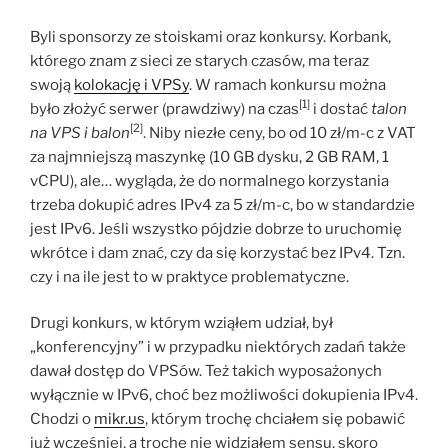
Byli sponsorzy ze stoiskami oraz konkursy. Korbank,
którego znam z sieci ze starych czasów, ma teraz
swoją
kolokację i VPSy
. W ramach konkursu można
[1]
było złożyć serwer (prawdziwy) na czas
i dostać
talon
[2]
na VPS i balon
. Niby niezłe ceny, bo od 10 zł/m-c z VAT
za najmniejszą maszynkę (10 GB dysku, 2 GB RAM, 1
vCPU), ale… wygląda, że do normalnego korzystania
trzeba dokupić adres IPv4 za 5 zł/m-c, bo w standardzie
jest IPv6. Jeśli wszystko pójdzie dobrze to uruchomię
wkrótce i dam znać, czy da się korzystać bez IPv4. Tzn.
czy i na ile jest to w praktyce problematyczne.
Drugi konkurs, w którym wziąłem udział, był
„konferencyjny” i w przypadku niektórych zadań także
dawał dostęp do VPSów. Też takich wyposażonych
wyłącznie w IPv6, choć bez możliwości dokupienia IPv4.
Chodzi o
mikr.us
, którym trochę chciałem się pobawić
już wcześniej, a trochę nie widziałem sensu, skoro