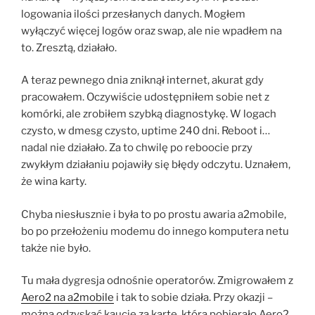
logowania ilości przesłanych danych. Mogłem
wyłączyć więcej logów oraz swap, ale nie wpadłem na
to. Zresztą, działało.
A teraz pewnego dnia zniknął internet, akurat gdy
pracowałem. Oczywiście udostępniłem sobie net z
komórki, ale zrobiłem szybką diagnostykę. W logach
czysto, w dmesg czysto, uptime 240 dni. Reboot i…
nadal nie działało. Za to chwilę po reboocie przy
zwykłym działaniu pojawiły się błędy odczytu. Uznałem,
że wina karty.
Chyba niesłusznie i była to po prostu awaria a2mobile,
bo po przełożeniu modemu do innego komputera netu
także nie było.
Tu mała dygresja odnośnie operatorów. Zmigrowałem z
Aero2 na a2mobile
i tak to sobie działa. Przy okazji –
można odzyskać kaucję za kartę, którą pobierało Aero2.