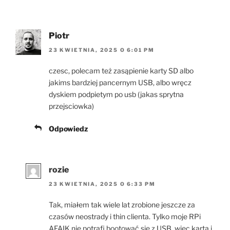
Piotr
23 KWIETNIA, 2025 O 6:01 PM
czesc, polecam też zasąpienie karty SD albo
jakims bardziej pancernym USB, albo wręcz
dyskiem podpietym po usb (jakas sprytna
przejsciowka)
Odpowiedz
rozie
23 KWIETNIA, 2025 O 6:33 PM
Tak, miałem tak wiele lat zrobione jeszcze za
czasów neostrady i thin clienta. Tylko moje RPi
AFAIK nie potrafi bootować się z USB, więc karta i