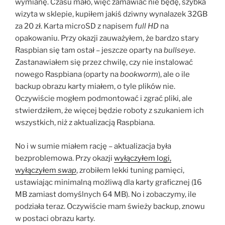
wymianę. Czasu mało, więc zamawiać nie będę, szybka
wizyta w sklepie, kupiłem jakiś dziwny wynalazek 32GB
za 20 zł. Karta microSD z napisem
full HD
na
opakowaniu. Przy okazji zauważyłem, że bardzo stary
Raspbian się tam ostał – jeszcze oparty na
bullseye
.
Zastanawiałem się przez chwilę, czy nie instalować
nowego Raspbiana (oparty na
bookworm
), ale o ile
backup obrazu karty miałem, o tyle plików nie.
Oczywiście mogłem podmontować i zgrać pliki, ale
stwierdziłem, że więcej będzie roboty z szukaniem ich
wszystkich, niż z aktualizacją Raspbiana.
No i w sumie miałem rację – aktualizacja była
bezproblemowa. Przy okazji
wyłączyłem logi,
wyłączyłem
swap
, zrobiłem lekki tuning pamięci,
ustawiając minimalną możliwą dla karty graficznej (16
MB zamiast domyślnych 64 MB). No i zobaczymy, ile
podziała teraz. Oczywiście mam świeży backup, znowu
w postaci obrazu karty.