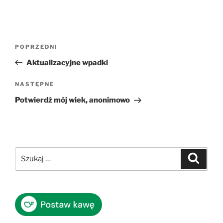
Nawigacja
Poprzedni
POPRZEDNI
wpisu
wpis
Aktualizacyjne wpadki
Następny
NASTĘPNE
wpis
Potwierdź mój wiek, anonimowo
Szukaj:
Szukaj