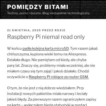
Przejdź
POMIĘDZY BITAMI
do
Techno, porno i duszno. Blog niezupełnie technologiczny.
treści
OPUBLIKOWANE
21 KWIETNIA, 2025
PRZEZ
ROZIE
W
Raspberry Pi niemal read only
W końcu
padła kolejna karta microSD
. Tym razem jakaś
chińszczyzna, kupiona wieki temu na Aliexpress.
Działała długo. Nie pamiętam od kiedy, ale chyba
parę lat. Znaczy się, problemy miała wcześniej, ale nie
miałem czasu się tym zająć i jakoś działało. Chodzi
oczywiście o
Raspberry Pi robiące za router GSM.
O tym, że nie jest z nią dobrze wiedziałem. Przy
instalacji nowych pakietów miała narowy i leciały
jakieś błędy. Za pierwszym razem ograniczyłem zapisy
na kartę – wyłączyłem bieda statystyki w postaci