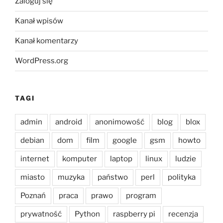
Zaloguj się
Kanał wpisów
Kanał komentarzy
WordPress.org
TAGI
admin
android
anonimowość
blog
blox
debian
dom
film
google
gsm
howto
internet
komputer
laptop
linux
ludzie
miasto
muzyka
państwo
perl
polityka
Poznań
praca
prawo
program
prywatność
Python
raspberry pi
recenzja