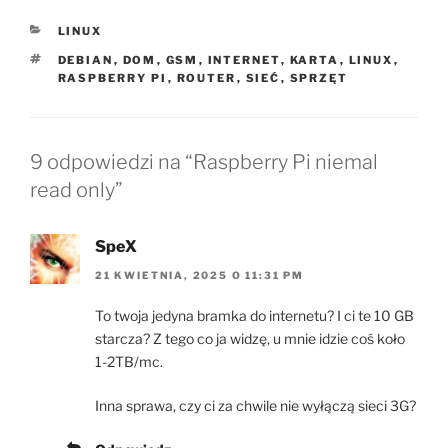
KATEGORIE
LINUX
TAGI
DEBIAN
,
DOM
,
GSM
,
INTERNET
,
KARTA
,
LINUX
,
RASPBERRY PI
,
ROUTER
,
SIEĆ
,
SPRZĘT
9 odpowiedzi na “Raspberry Pi niemal
read only”
SpeX
21 KWIETNIA, 2025 O 11:31 PM
To twoja jedyna bramka do internetu? I ci te 10 GB
starcza? Z tego co ja widzę, u mnie idzie coś koło
1-2TB/mc.
Inna sprawa, czy ci za chwile nie wyłączą sieci 3G?