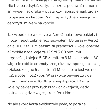
Nie trzeba odsyłać karty, nie trzeba podawać numeru
ani wypełniać druku – wystarczy napisać email, tak jak
to
opisano na Pepper
. W mniej niż tydzień pieniądze z
depozytu miałem na koncie.
Tak w ogóle to widzę, że w Aero2 mają nowe pakiety i
może niepotrzebnie rezygnowałem. Bo teraz w Aero2
dają 10 GB za 10 zł bez limitu prędkości. Z kolei obecne
a2mobile nadal daje za 12,9 zł 5 GB bez limitu
prędkości, kolejne 5 GB z limitem 3 Mbps (modem 3G,
więc nie robi to dramatycznej różnicy i spokojnie da się
działać), kolejne 5 z limitem 1 Mbps (no tu jest wolno
już), a potem 512 kbps. W praktyce pewnie zwykle
mieściłbym się w 10 GB, a lepiej dopłacić 10 zł za
kolejny pakiet przy tych rzadkich okazjach, kiedy
potrzeba będzie więcej transferu. Hmm…
No ale skoro karta ewidentnie pada, to pora na