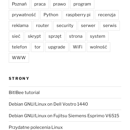
Poznań
praca
prawo
program
prywatność
Python
raspberry pi
recenzja
reklama
router
security
serwer
serwis
sieć
skrypt
sprzęt
strona
system
telefon
tor
upgrade
WiFi
wolność
WWW
STRONY
BitlBee tutorial
Debian GNU/Linux on Dell Vostro 1440
Debian GNU/Linux on Fujitsu Siemens Esprimo V6515
Przydatne polecenia Linux