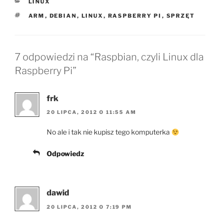
KATEGORIE
LINUX
TAGI
ARM
,
DEBIAN
,
LINUX
,
RASPBERRY PI
,
SPRZĘT
7 odpowiedzi na “Raspbian, czyli Linux dla
Raspberry Pi”
frk
20 LIPCA, 2012 O 11:55 AM
No ale i tak nie kupisz tego komputerka
Odpowiedz
dawid
20 LIPCA, 2012 O 7:19 PM