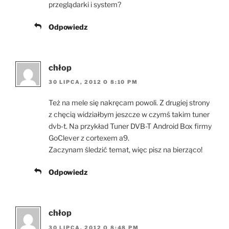
przeglądarki i system?
Odpowiedz
chłop
30 LIPCA, 2012 O 8:10 PM
Też na mele się nakręcam powoli. Z drugiej strony
z chęcią widziałbym jeszcze w czymś takim tuner
dvb-t. Na przykład Tuner DVB-T Android Box firmy
GoClever z cortexem a9.
Zaczynam śledzić temat, więc pisz na bierząco!
Odpowiedz
chłop
30 LIPCA, 2012 O 8:48 PM