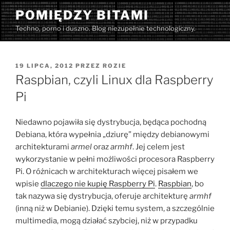
Przejdź
POMIĘDZY BITAMI
do
Techno, porno i duszno. Blog niezupełnie technologiczny.
treści
OPUBLIKOWANE
19 LIPCA, 2012
PRZEZ
ROZIE
W
Raspbian, czyli Linux dla Raspberry
Pi
Niedawno pojawiła się dystrybucja, będąca pochodną
Debiana, która wypełnia „dziurę” między debianowymi
architekturami
armel
oraz
armhf
. Jej celem jest
wykorzystanie w pełni możliwości procesora Raspberry
Pi. O różnicach w architekturach więcej pisałem we
wpisie
dlaczego nie kupię Raspberry Pi
.
Raspbian
, bo
tak nazywa się dystrybucja, oferuje architekturę
armhf
(inną niż w Debianie). Dzięki temu system, a szczególnie
multimedia, mogą działać szybciej, niż w przypadku