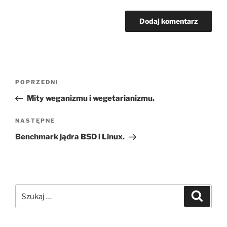
Nawigacja
Poprzedni
POPRZEDNI
wpisu
wpis
Mity weganizmu i wegetarianizmu.
Następny
NASTĘPNE
wpis
Benchmark jądra BSD i Linux.
Szukaj:
Szukaj