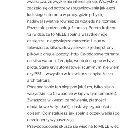
zwłaszcza, że zwykle nie interesuje się. Wszystko
zaczęło się od potrzeby zorganizowania jakiegoś
ludzkiego internetu w pracy, gdzie pi by się
nadawał świetnie również ze względu na rozmiar.
Pozostałe podzespołu już tam są. Potem trafiłem
tu i widzę, że to MELE spełnia wszytkie moje
dzisiejsze i niegdysiejsze marzenia: Linux w
telewizorze, kilkowatowy serwer, z jednej strony
plików, z drugiej poczty i http. Całodobowe torrenty
na kilku watach. Tvn, ipla, weeb dostępne w tv, z
pilota. Stare gry automatowe, scummvm, nie wiem
czy PS1 – wszystko w telewizorze, chyba że zła
architektura.
Podepne sobie ten blog pod jakiś rrs, tylko pisz o
wszystkim co Ci wpadnie w łapy w tym temacie :).
Zwłaszcza w kwestii zamówienia, płatności
(dodatkowe Vaty, cła(?)), dostawy i zgodności z
opisem. Co instalujesz, jak spełnia oczekiwania i co
developerzy wypuszczają.
Prawdopodobnie skusze się więc na to MELE więc