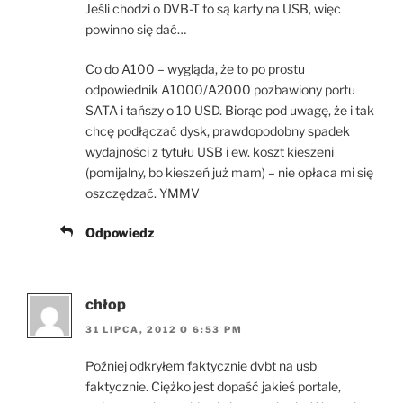
Jeśli chodzi o DVB-T to są karty na USB, więc
powinno się dać…
Co do A100 – wygląda, że to po prostu
odpowiednik A1000/A2000 pozbawiony portu
SATA i tańszy o 10 USD. Biorąc pod uwagę, że i tak
chcę podłączać dysk, prawdopodobny spadek
wydajności z tytułu USB i ew. koszt kieszeni
(pomijalny, bo kieszeń już mam) – nie opłaca mi się
oszczędzać. YMMV
Odpowiedz
chłop
31 LIPCA, 2012 O 6:53 PM
Poźniej odkryłem faktycznie dvbt na usb
faktycznie. Ciężko jest dopaść jakieś portale,