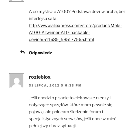
A co myślisz o A100? Podstawa devów archa, bez
interfejsu sata:
http://www.aliexpress.com/store/product/Mele-
A100-Allwinner-A10-hackable-
device/511685_585177565.html
Odpowiedz
rozieblox
31 LIPCA, 2012 O 6:33 PM
Jeśli chodzi o pisanie to ciekawsze rzeczy i
dotyczące sprzętów, które mam pewnie się
pojawią, ale polecam śledzenie forum i
specjalistycznych serwisów, jeśli chcesz mieć
pełniejszy obraz sytuacji.