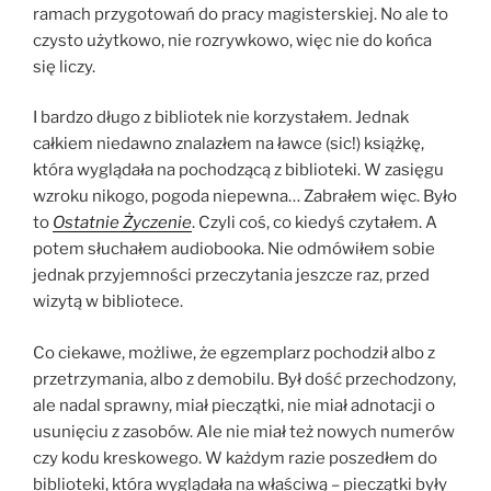
ramach przygotowań do pracy magisterskiej. No ale to
czysto użytkowo, nie rozrywkowo, więc nie do końca
się liczy.
I bardzo długo z bibliotek nie korzystałem. Jednak
całkiem niedawno znalazłem na ławce (sic!) książkę,
która wyglądała na pochodzącą z biblioteki. W zasięgu
wzroku nikogo, pogoda niepewna… Zabrałem więc. Było
to
Ostatnie Życzenie
. Czyli coś, co kiedyś czytałem. A
potem słuchałem audiobooka. Nie odmówiłem sobie
jednak przyjemności przeczytania jeszcze raz, przed
wizytą w bibliotece.
Co ciekawe, możliwe, że egzemplarz pochodził albo z
przetrzymania, albo z demobilu. Był dość przechodzony,
ale nadal sprawny, miał pieczątki, nie miał adnotacji o
usunięciu z zasobów. Ale nie miał też nowych numerów
czy kodu kreskowego. W każdym razie poszedłem do
biblioteki, która wyglądała na właściwą – pieczątki były