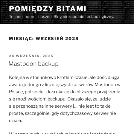
Przejdź
POMIĘDZY BITAMI
do
Techno, porno i duszno. Blog niezupełnie technologiczny.
treści
MIESIĄC:
WRZESIEŃ 2025
OPUBLIKOWANE
24 WRZEŚNIA, 2025
W
Mastodon backup
Kolejna w stosunkowo krótkim czasie, ale dość długa
awaria jednego z liczniejszych serwerów Mastodon w
Polsce, pol.social, dała okazję do bliższego przyjrzenia
się możliwościom backupu. Okazało się, że ludzie
się przenoszą na inne serwery i… nie jest to takie
proste, szczególnie, gdy dotychczasowy serwer nie
działa.