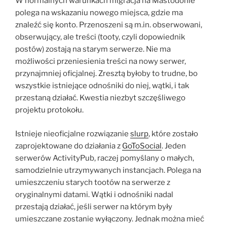
W normalnych warunkach migracja na Mastodonie
polega na wskazaniu nowego miejsca, gdzie ma
znaleźć się konto. Przenoszeni są m.in. obserwowani,
obserwujący, ale treści (tooty, czyli dopowiednik
postów) zostają na starym serwerze. Nie ma
możliwości przeniesienia treści na nowy serwer,
przynajmniej oficjalnej. Zresztą byłoby to trudne, bo
wszystkie istniejące odnośniki do niej, wątki, i tak
przestaną działać. Kwestia niezbyt szczęśliwego
projektu protokołu.
Istnieje nieoficjalne rozwiązanie
slurp
, które zostało
zaprojektowane do działania z
GoToSocial
. Jeden
serwerów ActivityPub, raczej pomyślany o małych,
samodzielnie utrzymywanych instancjach. Polega na
umieszczeniu starych tootów na serwerze z
oryginalnymi datami. Wątki i odnośniki nadal
przestają działać, jeśli serwer na którym były
umieszczane zostanie wyłączony. Jednak można mieć