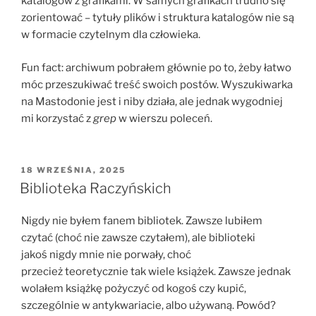
katalogów z grafikami. W samych grafikach trudno się
zorientować – tytuły plików i struktura katalogów nie są
w formacie czytelnym dla człowieka.
Fun fact: archiwum pobrałem głównie po to, żeby łatwo
móc przeszukiwać treść swoich postów. Wyszukiwarka
na Mastodonie jest i niby działa, ale jednak wygodniej
mi korzystać z
grep
w wierszu poleceń.
OPUBLIKOWANE
18 WRZEŚNIA, 2025
W
Biblioteka Raczyńskich
Nigdy nie byłem fanem bibliotek. Zawsze lubiłem
czytać (choć nie zawsze czytałem), ale biblioteki
jakoś nigdy mnie nie porwały, choć
przecież teoretycznie tak wiele książek. Zawsze jednak
wolałem książkę pożyczyć od kogoś czy kupić,
szczególnie w antykwariacie, albo używaną. Powód?