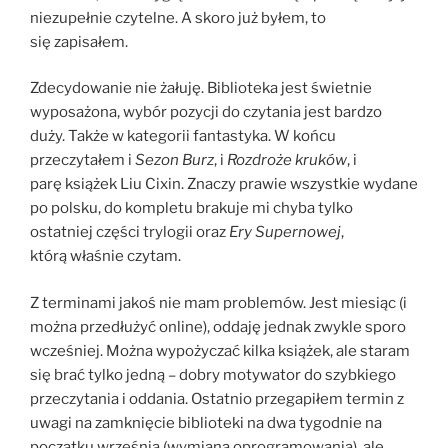
niezupełnie czytelne. A skoro już byłem, to
się zapisałem.
Zdecydowanie nie żałuję. Biblioteka jest świetnie
wyposażona, wybór pozycji do czytania jest bardzo
duży. Także w kategorii fantastyka. W końcu
przeczytałem i
Sezon Burz
, i
Rozdroże kruków
, i
parę książek Liu Cixin. Znaczy prawie wszystkie wydane
po polsku, do kompletu brakuje mi chyba tylko
ostatniej części trylogii oraz
Ery Supernowej
,
którą właśnie czytam.
Z terminami jakoś nie mam problemów. Jest miesiąc (i
można przedłużyć online), oddaję jednak zwykle sporo
wcześniej. Można wypożyczać kilka książek, ale staram
się brać tylko jedną – dobry motywator do szybkiego
przeczytania i oddania. Ostatnio przegapiłem termin z
uwagi na zamknięcie biblioteki na dwa tygodnie na
początku września (wymiana oprogramowania), ale