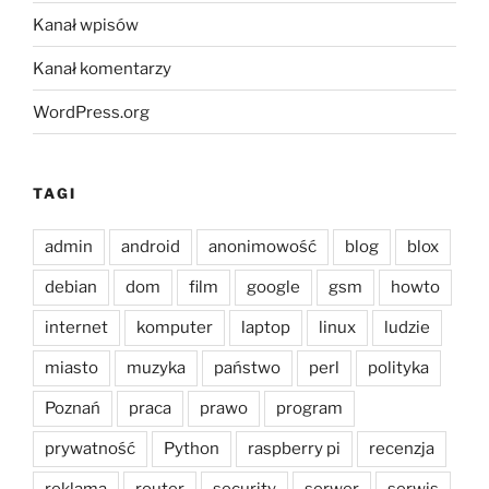
Kanał wpisów
Kanał komentarzy
WordPress.org
TAGI
admin
android
anonimowość
blog
blox
debian
dom
film
google
gsm
howto
internet
komputer
laptop
linux
ludzie
miasto
muzyka
państwo
perl
polityka
Poznań
praca
prawo
program
prywatność
Python
raspberry pi
recenzja
reklama
router
security
serwer
serwis