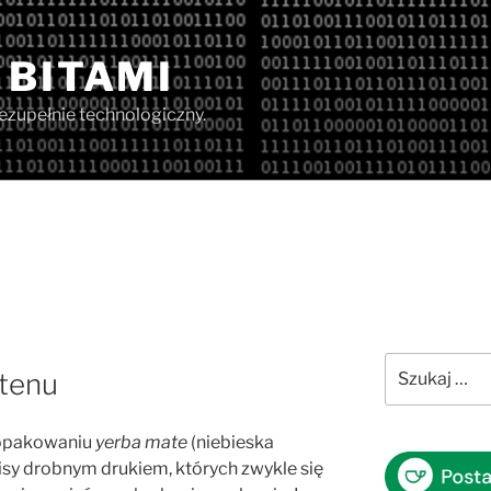
 BITAMI
iezupełnie technologiczny.
Szukaj:
utenu
ę opakowaniu
yerba mate
(niebieska
sy drobnym drukiem, których zwykle się