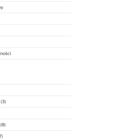
my
tności
(3)
(8)
7)