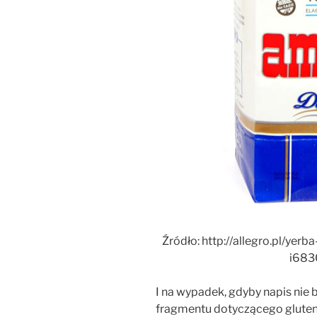
Źródło: http://allegro.pl/y
i683
I na wypadek, gdyby napis nie
fragmentu dotyczącego gluten