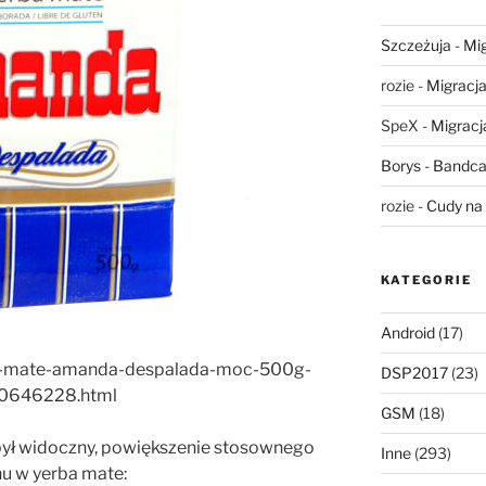
Szczeżuja
-
Mig
rozie
-
Migracja,
SpeX
-
Migracja
Borys
-
Bandca
rozie
-
Cudy na 
KATEGORIE
Android
(17)
erba-mate-amanda-despalada-moc-500g-
DSP2017
(23)
0646228.html
GSM
(18)
 był widoczny, powiększenie stosownego
Inne
(293)
u w yerba mate: