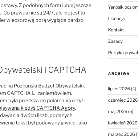
dostawy. Z podobnych form lubię jeszcze
Yanosik pozio
 Co prawda nie są 24/7, ale nie jest to
Licencja
urier wieczorową porą wygląda bardzo
Kontakt
Zasady
Polityka prywa
Obywatelski i CAPTCHA
ARCHIWA
ać na Poznański Budżet Obywatelski.
lipiec 2026
(4)
łem CAPTCHA i… zaniemówiłem.
czerwiec 2026
em była prostsza do połamania (czyt.:
pisywana kiedyś CAPTCHA Agory
.
maj 2026
(5)
odawania dwóch liczb, podanych
atwienia tekst był podawany jawnie, jako
kwiecień 2026
marzec 2026
(