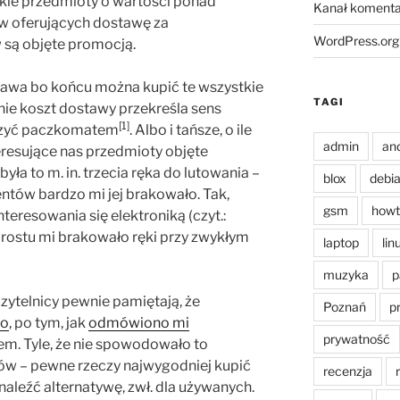
tkie przedmioty o wartości ponad
Kanał komenta
ów oferujących dostawę za
WordPress.org
ą objęte promocją.
kawa bo końcu można kupić te wszystkie
TAGI
nie koszt dostawy przekreśla sens
[1]
rczyć paczkomatem
. Albo i tańsze, o ile
admin
an
eresujące nas przedmioty objęte
a to m. in. trzecia ręka do lutowania –
blox
debi
tów bardzo mi jej brakowało. Tak,
gsm
howt
teresowania się elektroniką (czyt.:
prostu mi brakowało ręki przy zwykłym
laptop
lin
muzyka
p
zytelnicy pewnie pamiętają, że
Poznań
p
ro
, po tym, jak
odmówiono mi
prywatność
em. Tyle, że nie spowodowało to
ów – pewne rzeczy najwygodniej kupić
recenzja
naleźć alternatywę, zwł. dla używanych.