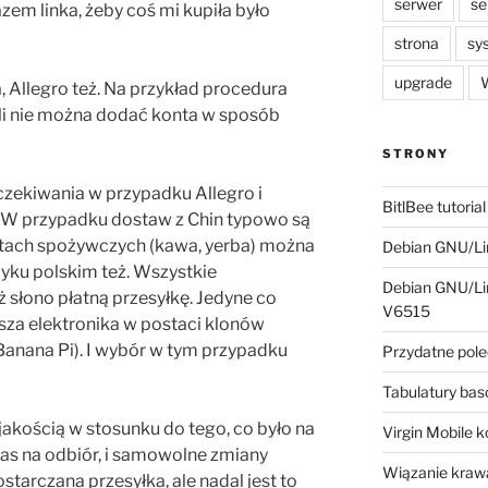
serwer
se
zem linka, żeby coś mi kupiła było
strona
sy
upgrade
W
, Allegro też. Na przykład procedura
ili nie można dodać konta w sposób
STRONY
czekiwania w przypadku Allegro i
BitlBee tutorial
. W przypadku dostaw z Chin typowo są
ktach spożywczych (kawa, yerba) można
Debian GNU/Lin
yku polskim też. Wszystkie
Debian GNU/Lin
ż słono płatną przesyłkę. Jedyne co
V6515
sza elektronika w postaci klonów
 Banana Pi). I wybór w tym przypadku
Przydatne pole
Tabulatury ba
 jakością w stosunku do tego, co było na
Virgin Mobile 
czas na odbiór, i samowolne zmiany
Wiązanie krawa
tarczana przesyłka, ale nadal jest to