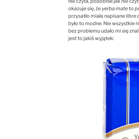
nie czyta, podobnie jak nie czy
okazuje się, że
yerba mate
to pr
przysatło miała napisane
libre 
było to modne. Nie wszystkie n
bez problemu udało mi się znale
jest to jakiś wyjątek: