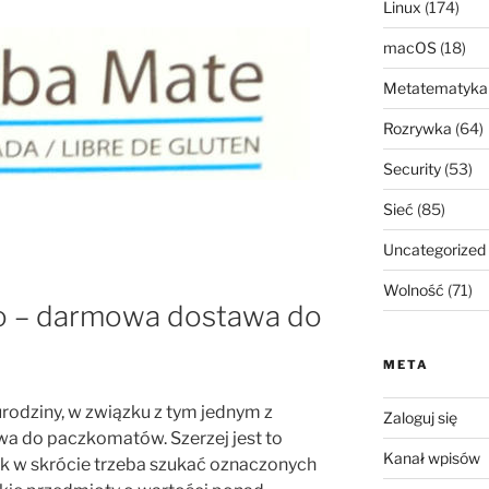
Linux
(174)
macOS
(18)
Metatematyka
Rozrywka
(64)
Security
(53)
Sieć
(85)
Uncategorized
Wolność
(71)
gro – darmowa dostawa do
META
rodziny, w związku z tym jednym z
Zaloguj się
a do paczkomatów. Szerzej jest to
Kanał wpisów
tak w skrócie trzeba szukać oznaczonych