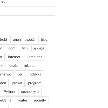
rzy
droid
anonimowość
blog
an
dom
film
google
o
internet
komputer
ux
ludzie
miasto
aństwo
perl
polityka
raca
prawo
program
Python
raspberry pi
reklama
router
security