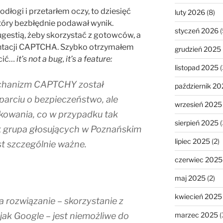
dłogi i przetarłem oczy, to dziesięć
luty 2026
(8)
tóry bezbłędnie podawał wynik.
styczeń 2026
(
ugestią, żeby skorzystać z gotowców, a
entacji CAPTCHA. Szybko otrzymałem
grudzień 2025
ścić…
it’s not a bug, it’s a feature:
listopad 2025
(
chanizm CAPTCHY został
październik 20
parciu o bezpieczeństwo, ale
wrzesień 2025
kowania, co w przypadku tak
sierpień 2025
(
k grupa głosujących w Poznańskim
lipiec 2025
(2)
t szczególnie ważne.
czerwiec 2025
maj 2025
(2)
kwiecień 2025
rozwiązanie – skorzystanie z
marzec 2025
(
jak Google – jest niemożliwe do