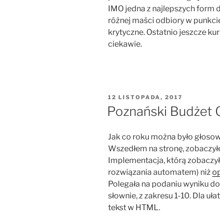
IMO jedna z najlepszych form 
różnej maści odbiory w punkcie.
krytyczne. Ostatnio jeszcze k
ciekawie.
OPUBLIKOWANE
12 LISTOPADA, 2017
W
Poznański Budżet 
Jak co roku można było głosow
Wszedłem na stronę, zobaczy
Implementacja, którą zobaczył
rozwiązania automatem) niż
o
Polegała na podaniu wyniku d
słownie, z zakresu 1-10. Dla uł
tekst w HTML.