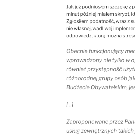
Jak już podniosłem szczękę z po
minut później miałem skrypt, k
Zgłosiłem podatność, wraz z s
nie własnej, wadliwej implem
odpowiedź, którą można stre
Obecnie funkcjonujący me
wprowadzony nie tylko w o
również przystępność użyt
różnorodnej grupy osób ja
Budżecie Obywatelskim, jes
[…]
Zaproponowane przez Pana 
usług zewnętrznych takich 