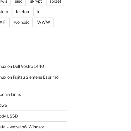
rwis
sieć
skrypt
sprzęt
stem
telefon
tor
iFi
wolność
WWW
ux on Dell Vostro 1440
ux on Fujitsu Siemens Esprimo
cenia Linux
sowe
kody USSD
ta – węzeł pół Windsor