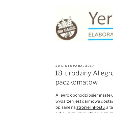
OPUBLIKOWANE
20 LISTOPADA, 2017
W
18. urodziny Alle
paczkomatów
Allegro obchodzi osiemnaste u
wydarzeń jest darmowa dostaw
opisane na
stronie InPostu
, a 