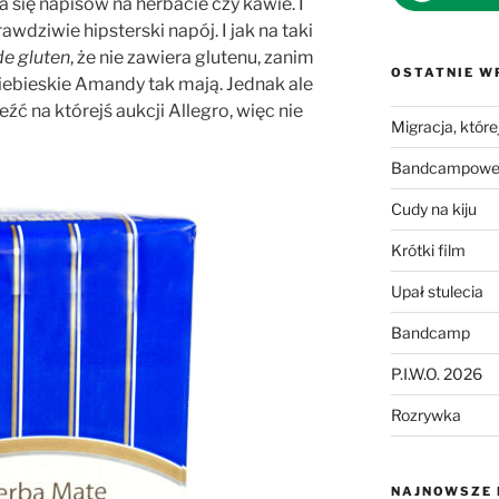
ta się napisów na herbacie czy kawie. I
awdziwie hipsterski napój. I jak na taki
de gluten
, że nie zawiera glutenu, zanim
OSTATNIE W
iebieskie Amandy tak mają. Jednak ale
źć na którejś aukcji Allegro, więc nie
Migracja, której
Bandcampowe 
Cudy na kiju
Krótki film
Upał stulecia
Bandcamp
P.I.W.O. 2026
Rozrywka
NAJNOWSZE