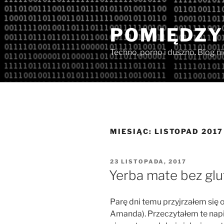
Przejdź
do
POMIĘDZY
treści
Techno, porno i duszno. Blog n
MIESIĄC:
LISTOPAD 2017
OPUBLIKOWANE
23 LISTOPADA, 2017
W
Yerba mate bez gl
Parę dni temu przyjrzałem si
Amanda). Przeczytałem te napi