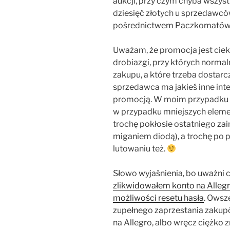
aukcji, przy czym chyba wszys
dziesięć złotych u sprzedawc
pośrednictwem Paczkomatów s
Uważam, że promocja jest cie
drobiazgi, przy których normal
zakupu, a które trzeba dosta
sprzedawca ma jakieś inne int
promocją. W moim przypadku był
w przypadku mniejszych elemen
trochę pokłosie ostatniego zain
miganiem diodą), a trochę po 
lutowaniu też.
Słowo wyjaśnienia, bo uważni c
zlikwidowałem konto na Alleg
możliwości resetu hasła
. Owsz
zupełnego zaprzestania zakup
na Allegro, albo wręcz ciężko z