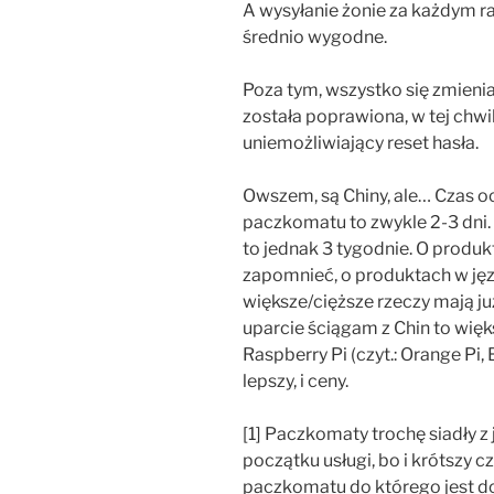
A wysyłanie żonie za każdym ra
średnio wygodne.
Poza tym, wszystko się zmienia
została poprawiona, w tej chw
uniemożliwiający reset hasła.
Owszem, są Chiny, ale… Czas o
paczkomatu to zwykle 2-3 dni
to jednak 3 tygodnie. O produ
zapomnieć, o produktach w jęz
większe/cięższe rzeczy mają ju
uparcie ściągam z Chin to więk
Raspberry Pi (czyt.: Orange Pi,
lepszy, i ceny.
[1] Paczkomaty trochę siadły z
początku usługi, bo i krótszy 
paczkomatu do którego jest dos