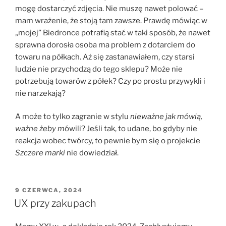
mogę dostarczyć zdjęcia. Nie muszę nawet polować –
mam wrażenie, że stoją tam zawsze. Prawdę mówiąc w
„mojej” Biedronce potrafią stać w taki sposób, że nawet
sprawna dorosła osoba ma problem z dotarciem do
towaru na półkach. Aż się zastanawiałem, czy starsi
ludzie nie przychodzą do tego sklepu? Może nie
potrzebują towarów z półek? Czy po prostu przywykli i
nie narzekają?
A może to tylko zagranie w stylu
nieważne jak mówią,
ważne żeby m
ówili? Jeśli tak, to udane, bo gdyby nie
reakcja wobec twórcy, to pewnie bym się o projekcie
Szczere marki
nie dowiedział.
OPUBLIKOWANE
9 CZERWCA, 2024
W
UX przy zakupach