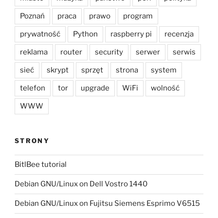
Poznań
praca
prawo
program
prywatność
Python
raspberry pi
recenzja
reklama
router
security
serwer
serwis
sieć
skrypt
sprzęt
strona
system
telefon
tor
upgrade
WiFi
wolność
WWW
STRONY
BitlBee tutorial
Debian GNU/Linux on Dell Vostro 1440
Debian GNU/Linux on Fujitsu Siemens Esprimo V6515