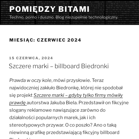
Przejdź
POMIĘDZY BITAMI
do
Techno, porno i duszno. Blog niezupełnie technologiczny.
treści
MIESIĄC:
CZERWIEC 2024
OPUBLIKOWANE
15 CZERWCA, 2024
W
Szczere marki – billboard Biedronki
Prawda w oczy kole
, mówi przysłowie. Teraz
najwidoczniej zakłuło Biedronkę, której nie spodobał
się projekt
Szczere marki – gdyby tylko firmy mówiły
prawdę
autorstwa Jakuba Biela. Przedstawił on fikcyjne
slogany reklamowe nawiązujące zarówno do
działalności popularnych marek, jak i ich
stereotypowych przywar. O co poszło? Ano o taką
niewinną grafikę przedstawiającą fikcyjny billboard