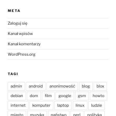
META
Zaloguj się
Kanał wpisów
Kanał komentarzy
WordPress.org
TAGI
admin
android
anonimowość
blog
blox
debian
dom
film
google
gsm
howto
internet
komputer
laptop
linux
ludzie
miasto
muzyka
państwo
perl
polityka