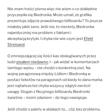
Nie znam treści pisma więc nie wiem o co dokładnie
przyczepiła się Biedronka. Może uznali, że grafika
prezentuje zdjęcie prawdziwego billboardu? To jeszcze
miałoby jakiś sens. Jeśli nie, to niestety, Biedronka
najwidoczniej ma problem z faktami i
akceptacją krytyki. I chyba nie wie czym jest
Efekt
Streisand
.
O zmniejszającej się ilości kas obsługiwanych przez
ludzi
pisałem niedawno
. I – jak widać w komentarzach
tamtego wpisu – nie chodzi o konkretną sieć. Na
wojnę paragonową między Lidlem i Biedronką w
postaci tekstów na paragonach od kiedy to dana marka
jest najtańsza też chyba wszyscy zdążyli zwrócić
uwagę. Slogan z fikcyjnego billboardu Biedronki
świetnie – moim zdaniem – do tego nawiązuje.
Jeśli chodzi o palety w alejkach to… cóż, bez problemu