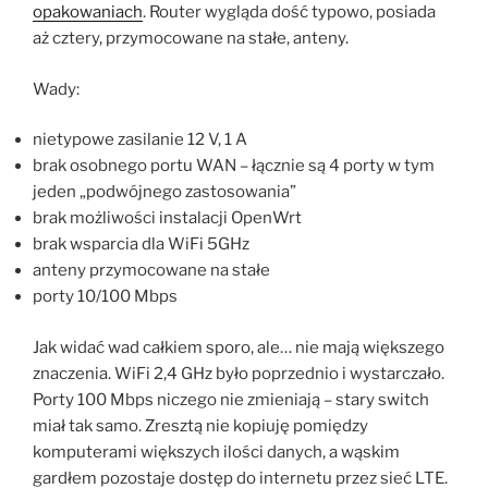
opakowaniach
. Router wygląda dość typowo, posiada
aż cztery, przymocowane na stałe, anteny.
Wady:
nietypowe zasilanie 12 V, 1 A
brak osobnego portu WAN – łącznie są 4 porty w tym
jeden „podwójnego zastosowania”
brak możliwości instalacji OpenWrt
brak wsparcia dla WiFi 5GHz
anteny przymocowane na stałe
porty 10/100 Mbps
Jak widać wad całkiem sporo, ale… nie mają większego
znaczenia. WiFi 2,4 GHz było poprzednio i wystarczało.
Porty 100 Mbps niczego nie zmieniają – stary switch
miał tak samo. Zresztą nie kopiuję pomiędzy
komputerami większych ilości danych, a wąskim
gardłem pozostaje dostęp do internetu przez sieć LTE.