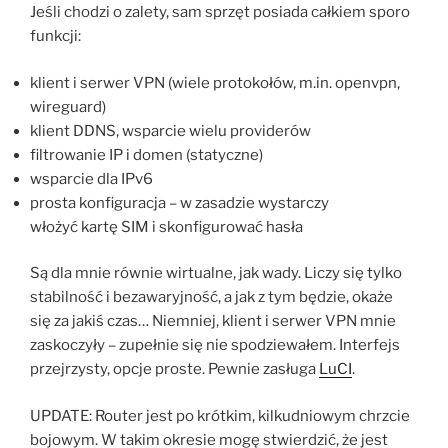
Jeśli chodzi o zalety, sam sprzęt posiada całkiem sporo
funkcji:
klient i serwer VPN (wiele protokołów, m.in. openvpn,
wireguard)
klient DDNS, wsparcie wielu providerów
filtrowanie IP i domen (statyczne)
wsparcie dla IPv6
prosta konfiguracja – w zasadzie wystarczy
włożyć kartę SIM i skonfigurować hasła
Są dla mnie równie wirtualne, jak wady. Liczy się tylko
stabilność i bezawaryjność, a jak z tym będzie, okaże
się za jakiś czas… Niemniej, klient i serwer VPN mnie
zaskoczyły – zupełnie się nie spodziewałem. Interfejs
przejrzysty, opcje proste. Pewnie zasługa
LuCI
.
UPDATE: Router jest po krótkim, kilkudniowym chrzcie
bojowym. W takim okresie mogę stwierdzić, że jest