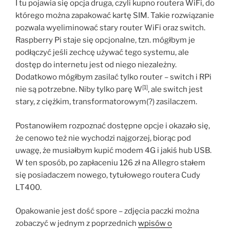
I tu pojawia się opcja druga, czyli kupno routera WiFi, do
którego można zapakować kartę SIM. Takie rozwiązanie
pozwala wyeliminować stary router WiFi oraz switch.
Raspberry Pi staje się opcjonalne, tzn. mógłbym je
podłączyć jeśli zechcę używać tego systemu, ale
dostęp do internetu jest od niego niezależny.
Dodatkowo mógłbym zasilać tylko router – switch i RPi
[1]
nie są potrzebne. Niby tylko parę W
, ale switch jest
stary, z ciężkim, transformatorowym(?) zasilaczem.
Postanowiłem rozpoznać dostępne opcje i okazało się,
że cenowo też nie wychodzi najgorzej, biorąc pod
uwagę, że musiałbym kupić modem 4G i jakiś hub USB.
W ten sposób, po zapłaceniu 126 zł na Allegro stałem
się posiadaczem nowego, tytułowego routera Cudy
LT400.
Opakowanie jest dość spore – zdjęcia paczki można
zobaczyć w jednym z poprzednich
wpisów o