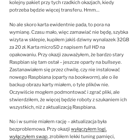
kolejny pakiet przy tych rzadkich okazjach, kiedy
potrzeba będzie więcej transferu. Hmm…
No ale skoro karta ewidentnie pada, to pora na
wymianę. Czasu mało, więc zamawiać nie będę, szybka
wizyta w sklepie, kupiłem jakiś dziwny wynalazek 32GB
za 20 zł. Karta microSD z napisem
full HD
na
opakowaniu. Przy okazji zauważyłem, że bardzo stary
Raspbian się tam ostał – jeszcze oparty na
bullseye
.
Zastanawiałem się przez chwilę, czy nie instalować
nowego Raspbiana (oparty na
bookworm
), ale o ile
backup obrazu karty miałem, o tyle plików nie.
Oczywiście mogłem podmontować i zgrać pliki, ale
stwierdziłem, że więcej będzie roboty z szukaniem ich
wszystkich, niż z aktualizacją Raspbiana.
No i w sumie miałem rację – aktualizacja była
bezproblemowa. Przy okazji
wyłączyłem logi,
wyłączyłem
swap
, zrobiłem lekki tuning pamięci,