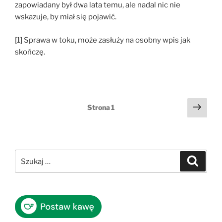
zapowiadany był dwa lata temu, ale nadal nic nie
wskazuje, by miał się pojawić.
[1] Sprawa w toku, może zasłuży na osobny wpis jak
skończę.
Stronicowanie
Nast
Strona
1
stro
wpisów
Szukaj:
Szukaj