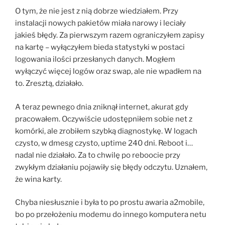
O tym, że nie jest z nią dobrze wiedziałem. Przy
instalacji nowych pakietów miała narowy i leciały
jakieś błędy. Za pierwszym razem ograniczyłem zapisy
na kartę – wyłączyłem bieda statystyki w postaci
logowania ilości przesłanych danych. Mogłem
wyłączyć więcej logów oraz swap, ale nie wpadłem na
to. Zresztą, działało.
A teraz pewnego dnia zniknął internet, akurat gdy
pracowałem. Oczywiście udostępniłem sobie net z
komórki, ale zrobiłem szybką diagnostykę. W logach
czysto, w dmesg czysto, uptime 240 dni. Reboot i…
nadal nie działało. Za to chwilę po reboocie przy
zwykłym działaniu pojawiły się błędy odczytu. Uznałem,
że wina karty.
Chyba niesłusznie i była to po prostu awaria a2mobile,
bo po przełożeniu modemu do innego komputera netu