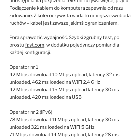
udostępniania połączenia telefon zużywa więcej prądu.
Podłączenie kablem do komputera zapewnia od razu
ładowanie. Z kolei oczywista wada to mniejsza swoboda
ruchów – kabel jest zawsze jakimś ograniczeniem.
Pora sprawdzić wydajność. Szybki zgrubny test, po
prostu
fast.com
, w dodatku pojedynczy pomiar dla
każdej konfiguracji.
Operator nr 1
42 Mbps download 10 Mbps upload, latency 32 ms
unloaded, 462 ms loaded na WiFi 2,4 GHz
42 Mbps download 15 Mbps upload latency 30 ms
unloaded, 420 ms loaded na USB
Operator nr 2 (IPv6)
78 Mbps download 11 Mbps upload, latency 30 ms
unloaded 321 ms loaded na WiFi 5 GHz
71 Mbps download 14 Mbps upload, latency 28 ms