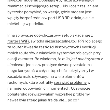
jakiegoś modemu z obsługą 4G, może używanego i
reanimacja istniejącego setupu. No i coś z zasilaniem
by trzeba pomyśleć, bo wersja, gdzie modem jest
wpięty bezpośrednio w port USB RPi działa, ale nie
mieści się w pudełku.
Inna sprawa, że dotychczasowy setup składał się z
routera WiFi
, switcha niezarządzalnego, i RPi robiącego
za router. Kwestia zaszłości historycznych i ewolucji
moich routerów, a właściwie systemów robiących przy
okazji za router. Bo wiadomo, że
miło jest mieć system z
Linuksem
, jednak w praktyce dawno przestałem z
niego korzystać, a cały setup choć niekrytyczny i w
zasadzie mało używany, ma wiele elementów
ruchomych, które potrafiły
sprawiać problemy
w
najmniej odpowiednich momentach.
Oczywiście
bohatersko rozwiązywałem wszystkie problemy i
nawet była z tego jakaś frajda, ale… po co?