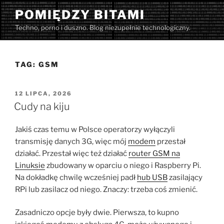
Przejdź
POMIĘDZY BITAMI
do
Techno, porno i duszno. Blog niezupełnie technologiczny.
treści
TAG:
GSM
OPUBLIKOWANE
12 LIPCA, 2026
W
Cudy na kiju
Jakiś czas temu w Polsce operatorzy wyłączyli
transmisję danych 3G, więc mój
modem
przestał
działać. Przestał więc też działać
router GSM na
Linuksie
zbudowany w oparciu o niego i Raspberry Pi.
Na dokładkę chwilę wcześniej padł
hub USB
zasilający
RPi lub zasilacz od niego. Znaczy: trzeba coś zmienić.
Zasadniczo opcje były dwie. Pierwsza, to kupno