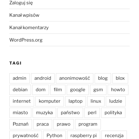
Zaloguj się
Kanał wpisów
Kanał komentarzy
WordPress.org
TAGI
admin
android
anonimowość
blog
blox
debian
dom
film
google
gsm
howto
internet
komputer
laptop
linux
ludzie
miasto
muzyka
państwo
perl
polityka
Poznań
praca
prawo
program
prywatność
Python
raspberry pi
recenzja