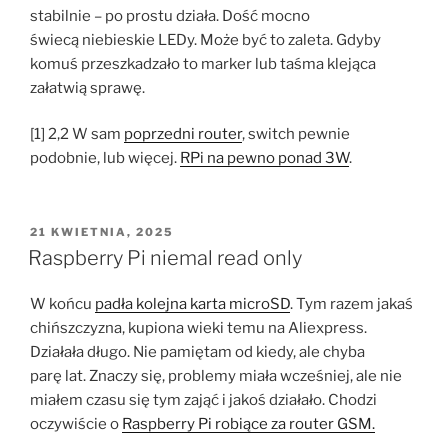
stabilnie – po prostu działa. Dość mocno
świecą niebieskie LEDy. Może być to zaleta. Gdyby
komuś przeszkadzało to marker lub taśma klejąca
załatwią sprawę.
[1] 2,2 W sam
poprzedni router
, switch pewnie
podobnie, lub więcej.
RPi na pewno ponad 3W
.
OPUBLIKOWANE
21 KWIETNIA, 2025
W
Raspberry Pi niemal read only
W końcu
padła kolejna karta microSD
. Tym razem jakaś
chińszczyzna, kupiona wieki temu na Aliexpress.
Działała długo. Nie pamiętam od kiedy, ale chyba
parę lat. Znaczy się, problemy miała wcześniej, ale nie
miałem czasu się tym zająć i jakoś działało. Chodzi
oczywiście o
Raspberry Pi robiące za router GSM.