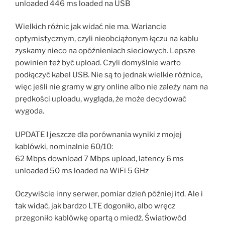
unloaded 446 ms loaded na USB
Wielkich różnic jak widać nie ma. Wariancie
optymistycznym, czyli nieobciążonym łączu na kablu
zyskamy nieco na opóźnieniach sieciowych. Lepsze
powinien też być upload. Czyli domyślnie warto
podłączyć kabel USB. Nie są to jednak wielkie różnice,
więc jeśli nie gramy w gry online albo nie zależy nam na
prędkości uploadu, wygląda, że może decydować
wygoda.
UPDATE I jeszcze dla porównania wyniki z mojej
kablówki, nominalnie 60/10:
62 Mbps download 7 Mbps upload, latency 6 ms
unloaded 50 ms loaded na WiFi 5 GHz
Oczywiście inny serwer, pomiar dzień później itd. Ale i
tak widać, jak bardzo LTE dogoniło, albo wręcz
przegoniło kablówkę opartą o miedź. Światłowód