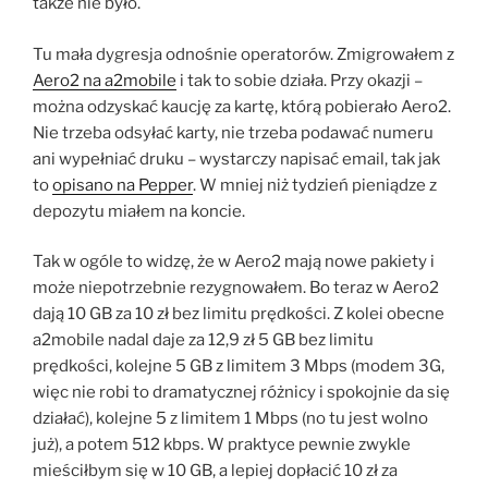
także nie było.
Tu mała dygresja odnośnie operatorów. Zmigrowałem z
Aero2 na a2mobile
i tak to sobie działa. Przy okazji –
można odzyskać kaucję za kartę, którą pobierało Aero2.
Nie trzeba odsyłać karty, nie trzeba podawać numeru
ani wypełniać druku – wystarczy napisać email, tak jak
to
opisano na Pepper
. W mniej niż tydzień pieniądze z
depozytu miałem na koncie.
Tak w ogóle to widzę, że w Aero2 mają nowe pakiety i
może niepotrzebnie rezygnowałem. Bo teraz w Aero2
dają 10 GB za 10 zł bez limitu prędkości. Z kolei obecne
a2mobile nadal daje za 12,9 zł 5 GB bez limitu
prędkości, kolejne 5 GB z limitem 3 Mbps (modem 3G,
więc nie robi to dramatycznej różnicy i spokojnie da się
działać), kolejne 5 z limitem 1 Mbps (no tu jest wolno
już), a potem 512 kbps. W praktyce pewnie zwykle
mieściłbym się w 10 GB, a lepiej dopłacić 10 zł za