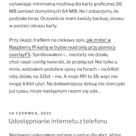
ustawiając minimalną możliwą dla karty graficznej (16
MB zamiast domyślnych 64 MB). No i zobaczymy, ile
podziała teraz. Oczywiście mam świeży backup, znowu
w postaci obrazu karty.
Przy okazji, trafiłem na ciekawy opis,
jak zrobić w
Raspberry Pi kartę w trybie read only przy pomocy
overlayFS
. Spróbowałem i… niestety nie działa,
choć
raspi-config
twierdzi, że przełączył. Nie tylko u
mnie, widziałem podobne opisy na forach – na 64bit
niby działa, na 32bit – nie. A moje RPi to 1B, więc nie
mogę 64bit użyć. Na dokładniejszy debug nie starczyło
już czasu, może następnym razem się uda…
OPUBLIKOWANE
16 CZERWCA, 2021
W
Udostępnianie internetu z telefonu
Niedawno usłyszałem pytanie o setup dla
abcc
, które