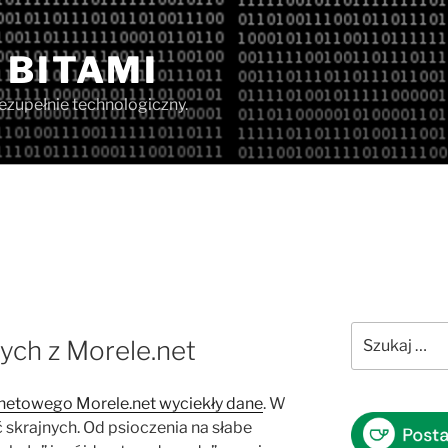
 BITAMI
iezupełnie technologiczny.
8
Szukaj:
ych z Morele.net
rnetowego Morele.net wyciekły dane
. W
ść skrajnych. Od psioczenia na słabe