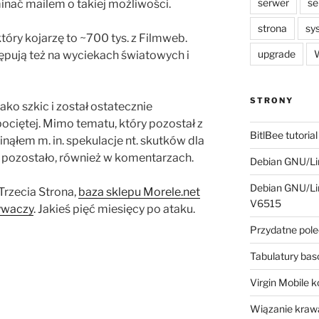
serwer
se
inać mailem o takiej możliwości.
strona
sy
który kojarzę to ~700 tys. z Filmweb.
upgrade
W
ępują też na wyciekach światowych i
STRONY
ako szkic i został ostatecznie
ociętej. Mimo tematu, który pozostał z
BitlBee tutorial
inąłem m. in. spekulacje nt. skutków dla
k pozostało, również w komentarzach.
Debian GNU/Lin
Debian GNU/Lin
rzecia Strona,
baza sklepu Morele.net
V6515
ywaczy
. Jakieś pięć miesięcy po ataku.
Przydatne pole
Tabulatury ba
Virgin Mobile 
Wiązanie krawa