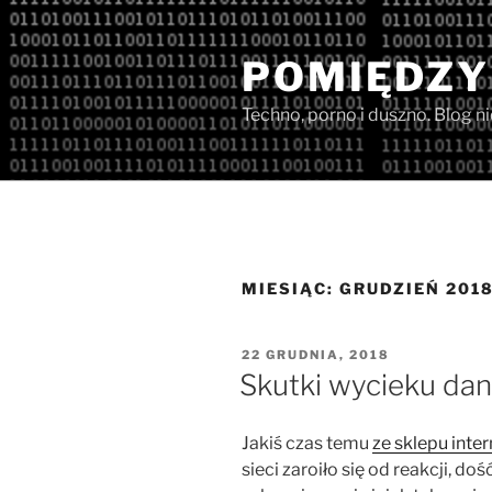
Przejdź
do
POMIĘDZY
treści
Techno, porno i duszno. Blog n
MIESIĄC:
GRUDZIEŃ 201
OPUBLIKOWANE
22 GRUDNIA, 2018
W
Skutki wycieku dan
Jakiś czas temu
ze sklepu inte
sieci zaroiło się od reakcji, do