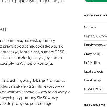
 było” i „pójdę z tym do sądu” po „
nie
OSTATNIE W
eku
Odpady
Migracja, której
maile, imiona, nazwiska, numery
Bandcampowe 
raz prawdopodobnie, dodatkowo, jak
zaprzeczyły Morele.net, numery PESEL
Cudy na kiju
dla kilkudziesięciu tysięcy kont, a
Krótki film
czegóły na Wykopie (konto już
Upał stulecia
Bandcamp
 to często bywa, gdzieś pośrodku. Na
ględu na skalę – 2,2 mln rekordów w
P.I.W.O. 2026
, w dowolnym aspekcie – czy to do wysyłki
ngowych przy pomocy SMSów, czy
ówno do próby bezpośredniego
NAJNOWSZE