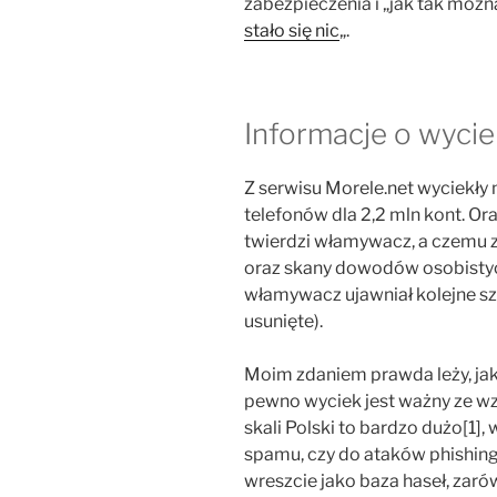
zabezpieczenia i „jak tak można
stało się nic
„.
Informacje o wyci
Z serwisu Morele.net wyciekły 
telefonów dla 2,2 mln kont. O
twierdzi włamywacz, a czemu 
oraz skany dowodów osobistych 
włamywacz ujawniał kolejne sz
usunięte).
Moim zdaniem prawda leży, jak
pewno wyciek jest ważny ze wz
skali Polski to bardzo dużo[1]
spamu, czy do ataków phishi
wreszcie jako baza haseł, zar