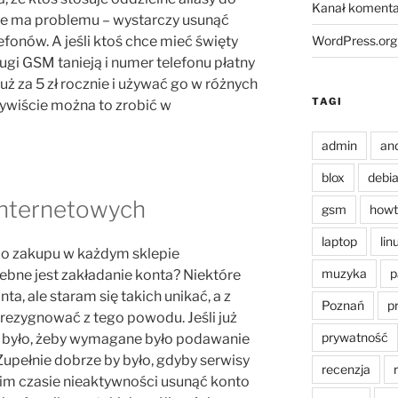
Kanał komenta
nie ma problemu – wystarczy usunąć
WordPress.org
efonów. A jeśli ktoś chce mieć święty
ugi GSM tanieją i numer telefonu płatny
ż za 5 zł rocznie i używać go w różnych
TAGI
zywiście można to zrobić w
admin
an
blox
debi
internetowych
gsm
howt
laptop
lin
do zakupu w każdym sklepie
muzyka
p
ebne jest zakładanie konta? Niektóre
a, ale staram się takich unikać, a z
Poznań
p
zrezygnować z tego powodu. Jeśli już
prywatność
y było, żeby wymagane było podawanie
 Zupełnie dobrze by było, gdyby serwisy
recenzja
kim czasie nieaktywności usunąć konto