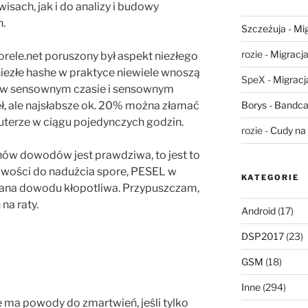
isach, jak i do analizy i budowy
h.
Szczeżuja
-
Mig
rozie
-
Migracja,
rele.net poruszony był aspekt niezłego
niezłe hashe w praktyce niewiele wnoszą
SpeX
-
Migracja
ć, w sensownym czasie i sensownym
Borys
-
Bandca
eł, ale najsłabsze ok. 20% można złamać
erze w ciągu pojedynczych godzin.
rozie
-
Cudy na 
anów dowodów jest prawdziwa, to jest to
liwości do nadużcia spore, PESEL w
KATEGORIE
iana dowodu kłopotliwa. Przypuszczam,
na raty.
Android
(17)
DSP2017
(23)
GSM
(18)
Inne
(294)
e ma powody do zmartwień, jeśli tylko