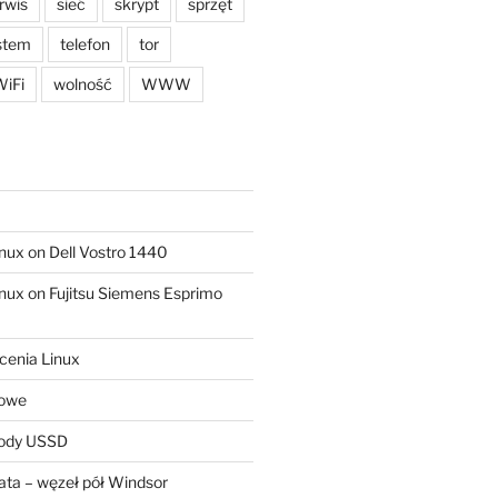
rwis
sieć
skrypt
sprzęt
stem
telefon
tor
iFi
wolność
WWW
ux on Dell Vostro 1440
ux on Fujitsu Siemens Esprimo
cenia Linux
sowe
kody USSD
ta – węzeł pół Windsor