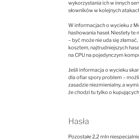
wykorzystania ich w innych serw
słowników w kolejnych atakac
W informacjach o wycieku z Mo
hashowania haseł. Niestety te 
– być może nie uda się złama
kosztem, najtrudniejszych has
na CPU na pojedynczym komput
Jeśli informacja o wycieku sk
dla ofiar spory problem – moż
zasadzie niezmienialny, a wym
że chodzi tu tylko o kupujących 
Hasła
Pozostałe 2,2 mln niespecjalni