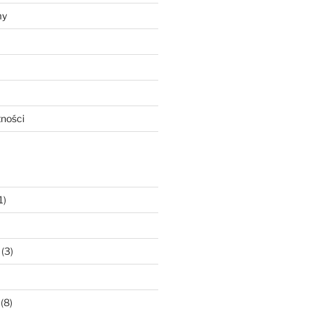
my
tności
1)
(3)
(8)