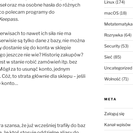
Linux
(174)
seł oraz ma osobne hasła do różnych
ąco polecam programy do
macOS
(18)
Keepass
.
Metatematyka
serwisach to nawet ich siła nie ma
Rozrywka
(64)
serwisie są tylko dane z bazy, nie można
Security
(53)
y dostanie się do konta w sklepie
go jeszcze nie wie? Historię zakupów?
Sieć
(85)
jest w stanie robić zamówień itp. bez
Uncategorized
ógł za to usunąć konto, jednym
Cóż, to strata głównie dla sklepu – jeśli
Wolność
(71)
e konto…
META
Zaloguj się
Kanał wpisów
ra szansa, że już wcześniej trafiły do baz
że ktoś stosuje oddzielne aliasy do