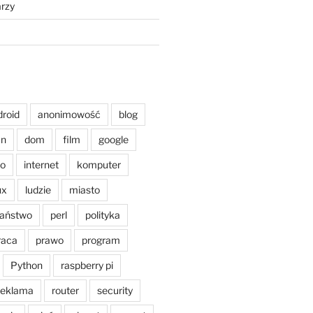
rzy
droid
anonimowość
blog
an
dom
film
google
o
internet
komputer
ux
ludzie
miasto
aństwo
perl
polityka
raca
prawo
program
Python
raspberry pi
reklama
router
security