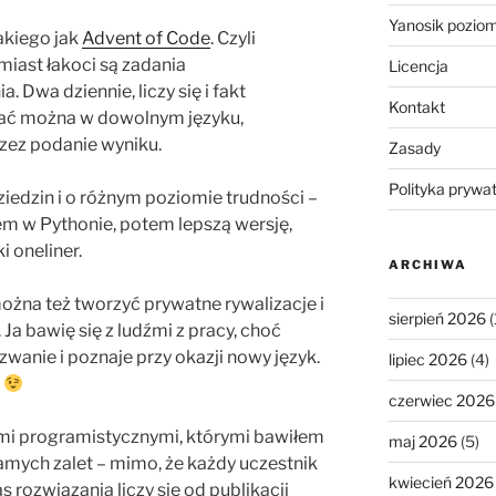
Yanosik pozio
takiego jak
Advent of Code
. Czyli
miast łakoci są zadania
Licencja
 Dwa dziennie, liczy się i fakt
Kontakt
wać można w dowolnym języku,
rzez podanie wyniku.
Zasady
Polityka prywa
iedzin i o różnym poziomie trudności –
łem w Pythonie, potem lepszą wersję,
i oneliner.
ARCHIWA
można też tworzyć prywatne rywalizacje i
sierpień 2026
(
a bawię się z ludźmi z pracy, choć
zwanie i poznaje przy okazji nowy język.
lipiec 2026
(4)
…
czerwiec 2026
ami programistycznymi, którymi bawiłem
maj 2026
(5)
 samych zalet – mimo, że każdy uczestnik
kwiecień 2026
 rozwiązania liczy się od publikacji