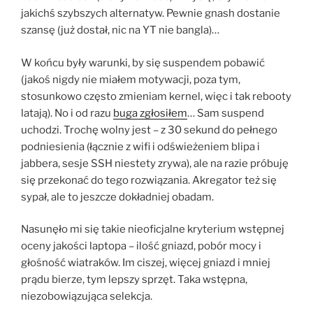
jakichś szybszych alternatyw. Pewnie gnash dostanie
szansę (już dostał, nic na YT nie bangla)…
W końcu były warunki, by się suspendem pobawić
(jakoś nigdy nie miałem motywacji, poza tym,
stosunkowo często zmieniam kernel, więc i tak rebooty
latają). No i od razu
buga zgłosiłem
… Sam suspend
uchodzi. Trochę wolny jest – z 30 sekund do pełnego
podniesienia (łącznie z wifi i odświeżeniem blipa i
jabbera, sesje SSH niestety zrywa), ale na razie próbuję
się przekonać do tego rozwiązania. Akregator też się
sypał, ale to jeszcze dokładniej obadam.
Nasunęło mi się takie nieoficjalne kryterium wstępnej
oceny jakości laptopa – ilość gniazd, pobór mocy i
głośność wiatraków. Im ciszej, więcej gniazd i mniej
prądu bierze, tym lepszy sprzęt. Taka wstępna,
niezobowiązująca selekcja.