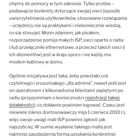
chętny do pomocy w tym zakresie. Tylko prośba –
podawajcie konkrety dotyczące swojej sieci (sposób
uwierzytelniania użytkowników, stosowane rozwiązania
– urzędnicy nie są praktykami i niekoniecznie wiedzą,
co się stosuje). Moim zdaniem, jak pisałem,
rozporządzenie pomija małych ISP, sieci oparte o radia
i/lub przełączniki ethernetowe, a przecież takich sieci (i
ich abonentów) jest w kraju sporo i nie każdy ma
modem kablowy w domu.
Ogólnie inicjatywa jest taka, żeby powstało coś
czytelnego i zrozumiałego „dla admina”, nawet jeśli jest
on operatorem z kilkunastoma klientami zapiętymi po
radiu (przypominam o konieczności
rejestracji takiej
działalności
), co dokłanie powinien logować. Czasu jest
niewiele (okres dostosowawczy mija 1 czerwca 2010 r.),
więc swoje uwagi mali ISP powinni zgłosić jak
najszybciej. W sumie wysłanie takiego maila jest
najmniej zasobożerną formą uzyskania konkretnej