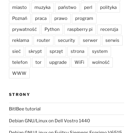
miasto
muzyka
państwo
perl
polityka
Poznań
praca
prawo
program
prywatność
Python
raspberry pi
recenzja
reklama
router
security
serwer
serwis
sieć
skrypt
sprzęt
strona
system
telefon
tor
upgrade
WiFi
wolność
WWW
STRONY
BitlBee tutorial
Debian GNU/Linux on Dell Vostro 1440
Debian GNU/Linux on Fujitsu Siemens Esprimo V6515