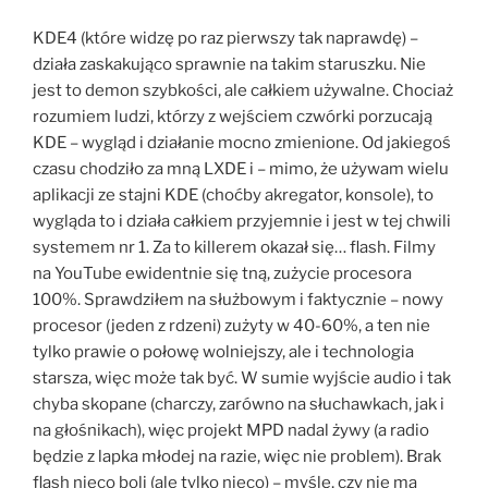
KDE4 (które widzę po raz pierwszy tak naprawdę) –
działa zaskakująco sprawnie na takim staruszku. Nie
jest to demon szybkości, ale całkiem używalne. Chociaż
rozumiem ludzi, którzy z wejściem czwórki porzucają
KDE – wygląd i działanie mocno zmienione. Od jakiegoś
czasu chodziło za mną LXDE i – mimo, że używam wielu
aplikacji ze stajni KDE (choćby akregator, konsole), to
wygląda to i działa całkiem przyjemnie i jest w tej chwili
systemem nr 1. Za to killerem okazał się… flash. Filmy
na YouTube ewidentnie się tną, zużycie procesora
100%. Sprawdziłem na służbowym i faktycznie – nowy
procesor (jeden z rdzeni) zużyty w 40-60%, a ten nie
tylko prawie o połowę wolniejszy, ale i technologia
starsza, więc może tak być. W sumie wyjście audio i tak
chyba skopane (charczy, zarówno na słuchawkach, jak i
na głośnikach), więc projekt MPD nadal żywy (a radio
będzie z lapka młodej na razie, więc nie problem). Brak
flash nieco boli (ale tylko nieco) – myślę, czy nie ma