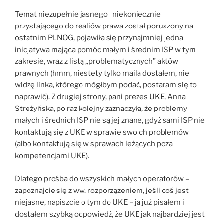
Temat niezupełnie jasnego i niekoniecznie
przystającego do realiów prawa został poruszony na
ostatnim
PLNOG
, pojawiła się przynajmniej jedna
inicjatywa mająca pomóc małym i średnim ISP w tym
zakresie, wraz z listą „problematycznych” aktów
prawnych (hmm, niestety tylko maila dostałem, nie
widzę linka, którego mógłbym podać, postaram się to
naprawić). Z drugiej strony, pani prezes
UKE
, Anna
Streżyńska, po raz kolejny zaznaczyła, że problemy
małych i średnich ISP nie są jej znane, gdyż sami ISP nie
kontaktują się z UKE w sprawie swoich problemów
(albo kontaktują się w sprawach leżących poza
kompetencjami UKE).
Dlatego prośba do wszyskich małych operatorów –
zapoznajcie się z ww. rozporzązeniem, jeśli coś jest
niejasne, napiszcie o tym do UKE – ja już pisałem i
dostałem szybką odpowiedź, że UKE jak najbardziej jest