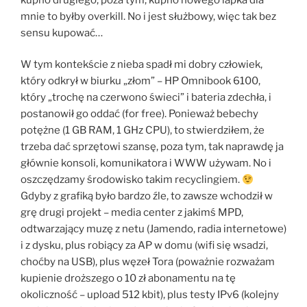
mnie to byłby overkill. No i jest służbowy, więc tak bez
sensu kupować…
W tym kontekście z nieba spadł mi dobry człowiek,
który odkrył w biurku „złom” – HP Omnibook 6100,
który „trochę na czerwono świeci” i bateria zdechła, i
postanowił go oddać (for free). Ponieważ bebechy
potężne (1 GB RAM, 1 GHz CPU), to stwierdziłem, że
trzeba dać sprzętowi szansę, poza tym, tak naprawdę ja
głównie konsoli, komunikatora i WWW używam. No i
oszczędzamy środowisko takim recyclingiem.
Gdyby z grafiką było bardzo źle, to zawsze wchodził w
grę drugi projekt – media center z jakimś MPD,
odtwarzający muzę z netu (Jamendo, radia internetowe)
i z dysku, plus robiący za AP w domu (wifi się wsadzi,
choćby na USB), plus węzeł Tora (poważnie rozważam
kupienie droższego o 10 zł abonamentu na tę
okoliczność – upload 512 kbit), plus testy IPv6 (kolejny