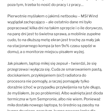
poza tym, trzeba to nosić do pracy i z pracy…
Pierwotnie myślałem o jakimś netbooku – MSI Wind
wyglądał zachęcająco – ale ostatnio dane mi było
popracować kilka dni na takim sprzęcie i o ile dorywczo,
na parę dni jest to świetna sprawa, a mobilnie zupełne
cudo, to na dłuższą metę ekran jest trochę za mały jak
na stacjonarnego kompa (a ten 9x% czasu spędzi w
domu), a o monitorze miejscu pisałem wyżej.
Jak pisałem, laptop miłej się zepsuł – twierdzi, że się
przegrzewa i wyłącza się. Cuda ze smarowaniem pastą,
dociskaniem, przyklejaniem (sic!) radiatora do
procesora nie pomogły, a raczej pomagały tylko
doraźnie (choć w przypadku przykeljenia na tyle długo,
że myślałem, że po problemie). Albo walnięta jest dioda
termiczna w tym Sempronie, albo nie wiem. Ponieważ
miła dostała nowego laptopa, to średnio są zasoby na
kupno drugiego, poza tym, kupno nowego lapka dla