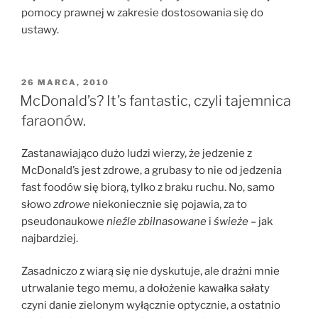
pomocy prawnej w zakresie dostosowania się do
ustawy.
OPUBLIKOWANE
26 MARCA, 2010
W
McDonald’s? It’s fantastic, czyli tajemnica
faraonów.
Zastanawiająco dużo ludzi wierzy, że jedzenie z
McDonald’s jest zdrowe, a grubasy to nie od jedzenia
fast foodów się biorą, tylko z braku ruchu. No, samo
słowo
zdrowe
niekoniecznie się pojawia, za to
pseudonaukowe
nieźle zbilnasowane
i
świeże
– jak
najbardziej.
Zasadniczo z wiarą się nie dyskutuje, ale drażni mnie
utrwalanie tego memu, a dołożenie kawałka sałaty
czyni danie zielonym wyłącznie optycznie, a ostatnio