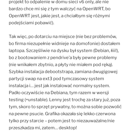
projekt to odpalenie w domu sieci v6 only, ale nie
bardzo chce mi się z tym walczyć na OpenWRT, bo
OpenWRT jest, jakie jest, a chciałbym się różnymi
podejściami pobawić).
Tak więc, po dotarciu na miejsce (nie bez problemów,
bo firma niezupełnie widnieje na domofonie) dostałem
laptopa. Szczęśliwie na dysku był system (Debian, łiii!),
bo z bootowaniem z pendrive’a były pewne problemy
(nie wnikałem zbytnio, a płyty nie miałem pod ręką).
Szybka instalacja debootstrapa, zamiana dwugigowej
partycji swap na ext3 pod tymczasowy system
instalacja i… jest jak instalować normalny system.
Padło oczywiście na Debiana, tym razem w wersji
testing (+unstable). Lenny jest trochę za stary już, poza
tym, skoro to sprzęt prywatny, to można sobie pozwolić
na pewne psucie. Grafika okazała się lekko czerwona
tylko przy starcie – potem jest to niezauważalne/nie
przeszkadza mi, zatem… desktop!