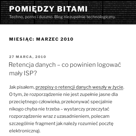
Przejdź
POMIĘDZY BITAMI
do
Techno, porno i duszno. Blog niezupełnie technologiczny.
treści
MIESIĄC:
MARZEC 2010
OPUBLIKOWANE
27 MARCA, 2010
W
Retencja danych – co powinien logować
mały ISP?
Jak pisałem,
przepisy o retencji danych weszły w życie
.
O tym, że rozporządzenie nie jest zupełnie jasne dla
przeciętnego człowieka, przekonywać specjalnie
nikogo chyba nie trzeba – wystarczy przeczytać
rozporządzenie wraz z uzasadnieniem, polecam
szczególnie fragment jak należy rozumieć pocztę
elektroniczną).