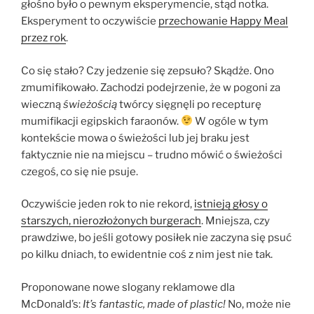
głośno było o pewnym eksperymencie, stąd notka.
Eksperyment to oczywiście
przechowanie Happy Meal
przez rok
.
Co się stało? Czy jedzenie się zepsuło? Skądże. Ono
zmumifikowało. Zachodzi podejrzenie, że w pogoni za
wieczną
świeżością
twórcy sięgnęli po recepturę
mumifikacji egipskich faraonów.
W ogóle w tym
kontekście mowa o świeżości lub jej braku jest
faktycznie nie na miejscu – trudno mówić o świeżości
czegoś, co się nie psuje.
Oczywiście jeden rok to nie rekord,
istnieją głosy o
starszych, nierozłożonych burgerach
. Mniejsza, czy
prawdziwe, bo jeśli gotowy posiłek nie zaczyna się psuć
po kilku dniach, to ewidentnie coś z nim jest nie tak.
Proponowane nowe slogany reklamowe dla
McDonald’s:
It’s fantastic, made of plastic!
No, może nie