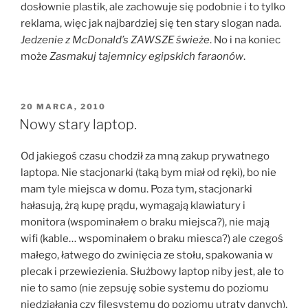
dosłownie plastik, ale zachowuje się podobnie i to tylko
reklama, więc jak najbardziej się ten stary slogan nada.
Jedzenie z McDonald’s ZAWSZE świeże
. No i na koniec
może
Zasmakuj tajemnicy egipskich faraonów
.
OPUBLIKOWANE
20 MARCA, 2010
W
Nowy stary laptop.
Od jakiegoś czasu chodził za mną zakup prywatnego
laptopa. Nie stacjonarki (taką bym miał od ręki), bo nie
mam tyle miejsca w domu. Poza tym, stacjonarki
hałasują, żrą kupę prądu, wymagają klawiatury i
monitora (wspominałem o braku miejsca?), nie mają
wifi (kable… wspominałem o braku miesca?) ale czegoś
małego, łatwego do zwinięcia ze stołu, spakowania w
plecak i przewiezienia. Służbowy laptop niby jest, ale to
nie to samo (nie zepsuję sobie systemu do poziomu
niedziałania czy filesystemu do poziomu utraty danych),