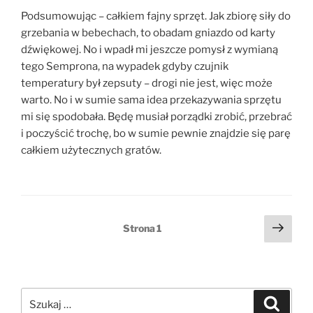
Podsumowując – całkiem fajny sprzęt. Jak zbiorę siły do
grzebania w bebechach, to obadam gniazdo od karty
dźwiękowej. No i wpadł mi jeszcze pomysł z wymianą
tego Semprona, na wypadek gdyby czujnik
temperatury był zepsuty – drogi nie jest, więc może
warto. No i w sumie sama idea przekazywania sprzętu
mi się spodobała. Będę musiał porządki zrobić, przebrać
i poczyścić trochę, bo w sumie pewnie znajdzie się parę
całkiem użytecznych gratów.
Stronicowanie
Nast
Strona
1
stro
wpisów
Szukaj:
Szukaj