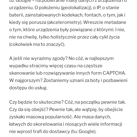
tu: Google – na pobieranie masy danych z urządzenia i o
urządzeniu. O położeniu (geolokalizacj), o IP, o stanie
baterii, zainstalowanych kodekach, fontach, o tym, jak i
kiedy się porusza (akcelerometry). Wreszcie metadane
o tym, które urządzenia były powiązane z którymi. I nie,
nie na chwilę, tylko
holistycznie
przez cały cykl życia
(cokolwiek ma to znaczyć).
A jeśli nie wyrazimy zgody? No cóż, w najlepszym
wypadku stracimy więcej czasu na częstsze
skanowanie lub rozwiązywanie innych form CAPTCHA.
W najgorszym? Zostaniemy uznani za boty i pozbawieni
dostępu do usług.
Czy będzie to skuteczne? Cóż, na początku pewnie tak.
Czy da się obejść? Pewnie tak, ale wątpię, by obejście
zyskało masową popularność. Ale masa danych,
łatwych do skorelowania i niosących wiele informacji
nie wprost trafi do dostawcy (tu: Google).