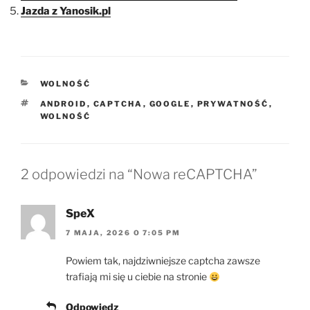
Jazda z Yanosik.pl
KATEGORIE
WOLNOŚĆ
TAGI
ANDROID
,
CAPTCHA
,
GOOGLE
,
PRYWATNOŚĆ
,
WOLNOŚĆ
2 odpowiedzi na “Nowa reCAPTCHA”
SpeX
7 MAJA, 2026 O 7:05 PM
Powiem tak, najdziwniejsze captcha zawsze
trafiają mi się u ciebie na stronie
Odpowiedz