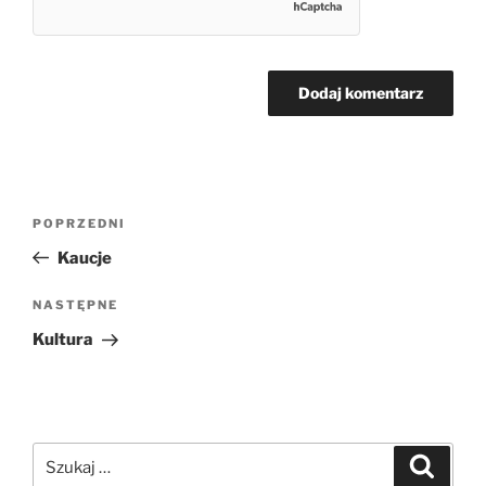
Nawigacja
Poprzedni
POPRZEDNI
wpisu
wpis
Kaucje
Następny
NASTĘPNE
wpis
Kultura
Szukaj:
Szukaj