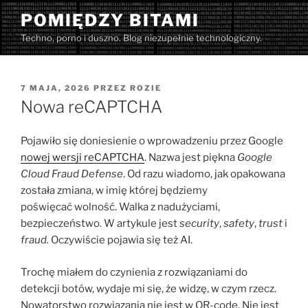
Przejdź
POMIĘDZY BITAMI
do
Techno, porno i duszno. Blog niezupełnie technologiczny.
treści
OPUBLIKOWANE
7 MAJA, 2026
PRZEZ
ROZIE
W
Nowa reCAPTCHA
Pojawiło się doniesienie o wprowadzeniu przez Google
nowej wersji reCAPTCHA
. Nazwa jest piękna
Google
Cloud Fraud Defense
. Od razu wiadomo, jak opakowana
została zmiana, w imię której będziemy
poświęcać wolność. Walka z nadużyciami,
bezpieczeństwo. W artykule jest
security
,
safety
,
trust
i
fraud.
Oczywiście pojawia się też AI.
Trochę miałem do czynienia z rozwiązaniami do
detekcji botów, wydaje mi się, że widzę, w czym rzecz.
Nowatorstwo rozwiązania nie jest w QR-code. Nie jest