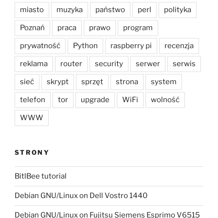
miasto
muzyka
państwo
perl
polityka
Poznań
praca
prawo
program
prywatność
Python
raspberry pi
recenzja
reklama
router
security
serwer
serwis
sieć
skrypt
sprzęt
strona
system
telefon
tor
upgrade
WiFi
wolność
WWW
STRONY
BitlBee tutorial
Debian GNU/Linux on Dell Vostro 1440
Debian GNU/Linux on Fujitsu Siemens Esprimo V6515