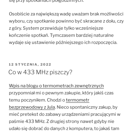
się przy spotkaniach półgodzinnych.
Osobiście za największą wadę uważam brak możliwości
wyboru, czy spotkanie powinno być skracane z dołu, czy
z góry. System przewiduje tylko wcześniejsze
kończenie spotkań. Tymczasem bardziej naturalne
wydaje się ustawienie późniejszego ich rozpoczęcia.
OPUBLIKOWANE
12 STYCZNIA, 2022
W
Co w 433 MHz piszczy?
Wpis na blogu o termometrach zewnętrznych
przypomniał mi o pewnym zakupie, który jakiś czas
temu poczyniłem. Chodzi o
termometr
bezprzewodowy z Jula
. Nieco spontaniczny zakup, by
mieć pretekst do zabawy urządzeniami pracującymi w
paśmie 433 MHz. Z drugiej strony nawet gdyby nie
udało się dobrać do danych z komputera, to jakaś tam