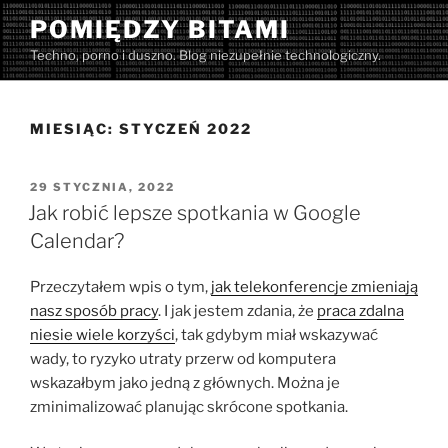
Przejdź
POMIĘDZY BITAMI
do
Techno, porno i duszno. Blog niezupełnie technologiczny.
treści
MIESIĄC:
STYCZEŃ 2022
OPUBLIKOWANE
29 STYCZNIA, 2022
W
Jak robić lepsze spotkania w Google
Calendar?
Przeczytałem wpis o tym,
jak telekonferencje zmieniają
nasz sposób pracy
. I jak jestem zdania, że
praca zdalna
niesie wiele korzyści
, tak gdybym miał wskazywać
wady, to ryzyko utraty przerw od komputera
wskazałbym jako jedną z głównych. Można je
zminimalizować planując skrócone spotkania.