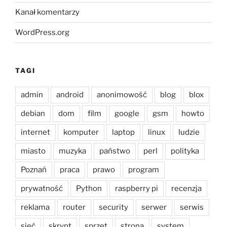
Kanał komentarzy
WordPress.org
TAGI
admin
android
anonimowość
blog
blox
debian
dom
film
google
gsm
howto
internet
komputer
laptop
linux
ludzie
miasto
muzyka
państwo
perl
polityka
Poznań
praca
prawo
program
prywatność
Python
raspberry pi
recenzja
reklama
router
security
serwer
serwis
sieć
skrypt
sprzęt
strona
system