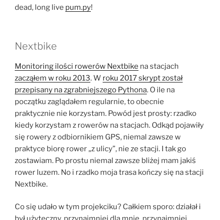
dead, long live
pum.py
!
Nextbike
Monitoring ilości rowerów Nextbike
na stacjach
zacząłem w roku 2013
. W
roku 2017 skrypt został
przepisany na zgrabniejszego Pythona
. O ile na
początku zaglądałem regularnie, to obecnie
praktycznie nie korzystam. Powód jest prosty: rzadko
kiedy korzystam z rowerów na stacjach. Odkąd pojawiły
się rowery z odbiornikiem GPS, niemal zawsze w
praktyce biorę rower „z ulicy”, nie ze stacji. I tak go
zostawiam. Po prostu niemal zawsze bliżej mam jakiś
rower luzem. No i rzadko moja trasa kończy się na stacji
Nextbike.
Co się udało w tym projekciku? Całkiem sporo: działał i
był użyteczny, przynajmniej dla mnie, przynajmniej