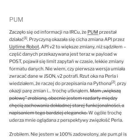
PUM
Zaczęło się od informacji na IRCu, że
PUM
przestał
[1]
działać
. Przyczyną okazała się cicha zmiana API przez
Uptime Robot
. API v2 to większe zmiany, niż sądziłem –
część danych przekazywana jest teraz w payload w
POST, pojawił się limit zapytań w czasie, lekkie zmiany
formatu danych. Nie wiem, czy pierwsza wersja umiała
zwracać dane w JSON, v2 potrafi. Rzut oka na Perla i
[2]
wiedziałem, że raczej do przepisania na Pythona
, przy
okazji parę zmian i… trochę utknąłem.
Mam „większą
połowę” zrobioną, obecnie jestem rozdarty między
chęcią zachowania dokładnej starej funkcjonalności, a
napisaniem tego bardziej elegancko.
W ogóle trochę
uderza mnie oglądana z perspektywy zwięzłość Perla.
Zrobiłem. Nie jestem w 100% zadowolony, ale pum.pl is