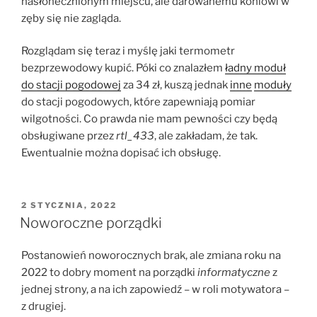
nasłonecznionym miejscu, ale darowanemu koniowi w
zęby się nie zagląda.
Rozglądam się teraz i myślę jaki termometr
bezprzewodowy kupić. Póki co znalazłem
ładny moduł
do stacji pogodowej
za 34 zł, kuszą jednak
inne
moduły
do stacji pogodowych, które zapewniają pomiar
wilgotności. Co prawda nie mam pewności czy będą
obsługiwane przez
rtl_433
, ale zakładam, że tak.
Ewentualnie można dopisać ich obsługę.
OPUBLIKOWANE
2 STYCZNIA, 2022
W
Noworoczne porządki
Postanowień noworocznych brak, ale zmiana roku na
2022 to dobry moment na porządki
informatyczne
z
jednej strony, a na ich zapowiedź – w roli motywatora –
z drugiej.