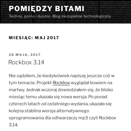
Przejdź
POMIĘDZY BITAMI
do
Techno, porno i duszno. Blog niezupełnie technologiczny.
treści
MIESIĄC:
MAJ 2017
OPUBLIKOWANE
28 MAJA, 2017
W
Rockbox 3.14
Nie sądziłem, że kiedykolwiek napiszę jeszcze coś w
tym temacie. Projekt
Rockbox
wyglądał bowiem na
martwy. Jednak wczoraj dowiedziałem się, że blisko
miesiąc temu ukazała się nowa wersja. Po ponad
czterech latach od ostatniego wydania, ukazała się
kolejna stabilna wersja alternatywnego
oprogramowania dla odtwarzaczy mp3 czyli Rockbox
3.14.