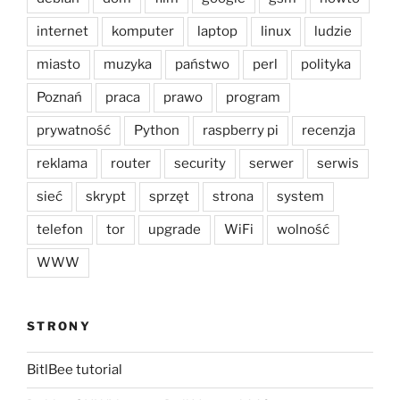
internet
komputer
laptop
linux
ludzie
miasto
muzyka
państwo
perl
polityka
Poznań
praca
prawo
program
prywatność
Python
raspberry pi
recenzja
reklama
router
security
serwer
serwis
sieć
skrypt
sprzęt
strona
system
telefon
tor
upgrade
WiFi
wolność
WWW
STRONY
BitlBee tutorial