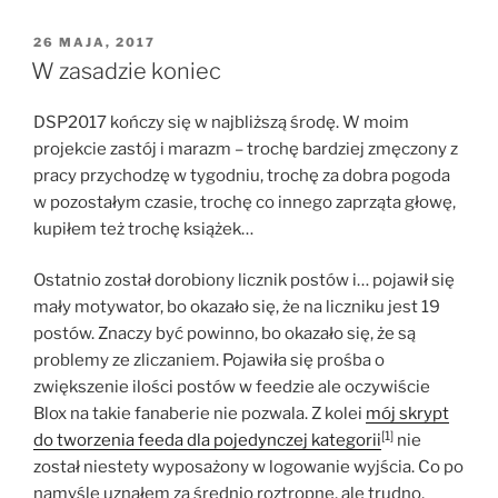
OPUBLIKOWANE
26 MAJA, 2017
W
W zasadzie koniec
DSP2017 kończy się w najbliższą środę. W moim
projekcie zastój i marazm – trochę bardziej zmęczony z
pracy przychodzę w tygodniu, trochę za dobra pogoda
w pozostałym czasie, trochę co innego zaprząta głowę,
kupiłem też trochę książek…
Ostatnio został dorobiony licznik postów i… pojawił się
mały motywator, bo okazało się, że na liczniku jest 19
postów. Znaczy być powinno, bo okazało się, że są
problemy ze zliczaniem. Pojawiła się prośba o
zwiększenie ilości postów w feedzie ale oczywiście
Blox na takie fanaberie nie pozwala. Z kolei
mój skrypt
[1]
do tworzenia feeda dla pojedynczej kategorii
nie
został niestety wyposażony w logowanie wyjścia. Co po
namyśle uznałem za średnio roztropne, ale trudno,