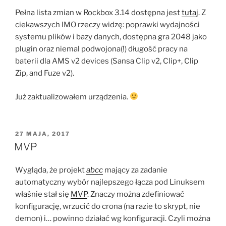
Pełna lista zmian w Rockbox 3.14 dostępna jest
tutaj
. Z
ciekawszych IMO rzeczy widzę: poprawki wydajności
systemu plików i bazy danych, dostępna gra 2048 jako
plugin oraz niemal podwojona(!) długość pracy na
baterii dla AMS v2 devices (Sansa Clip v2, Clip+, Clip
Zip, and Fuze v2).
Już zaktualizowałem urządzenia.
OPUBLIKOWANE
27 MAJA, 2017
W
MVP
Wygląda, że projekt
abcc
mający za zadanie
automatyczny wybór najlepszego łącza pod Linuksem
właśnie stał się
MVP
. Znaczy można zdefiniować
konfigurację, wrzucić do crona (na razie to skrypt, nie
demon) i… powinno działać wg konfiguracji. Czyli można