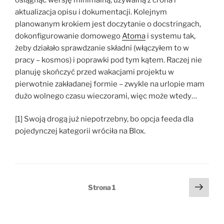
aktualizacja opisu i dokumentacji. Kolejnym
planowanym krokiem jest doczytanie o docstringach,
dokonfigurowanie domowego
Atoma
i systemu tak,
żeby działało sprawdzanie składni (włączyłem to w
pracy – kosmos) i poprawki pod tym kątem. Raczej nie
planuję skończyć przed wakacjami projektu w
pierwotnie zakładanej formie – zwykle na urlopie mam
dużo wolnego czasu wieczorami, więc może wtedy…
[1] Swoją drogą już niepotrzebny, bo opcja feeda dla
pojedynczej kategorii wróciła na Blox.
Stronicowanie
Nast
Strona
1
stro
wpisów