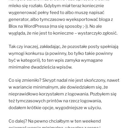
mleko się rozlało. Gdybym miał teraz koniecznie
wygenerować pełny feed to albo muszę napisać
generator, albo tymczasowo wyeksportować bloga z
Blox na WordPressa (ma się sposoby ;-)). No ale
wygląda, że nie jest to konieczne – wystarczyło zgłosić.
Tak czy inaczej, zakładając, że pozostałe posty spełniają
wymogi konkursu (a powinny, bo tylko takie powinny
być w kategorii), to ten wpis zamyka wymagane
minimalne dwadzieścia wpisów.
Co się zmieniło? Skrypt nadal nie jest skończony, nawet
w wariancie minimalnym, ale dowiedziałem się, że
nieprawidłowo korzystałem z logowania. Pozbyłem się
też tymczasowych printów na rzecz logowania,
dodałem krótkie opcje, wygodniejsze w użyciu.
Co dalej? Na pewno chciałbym w ten weekend
osiągnąć wersję minimalną, używalną z crona i