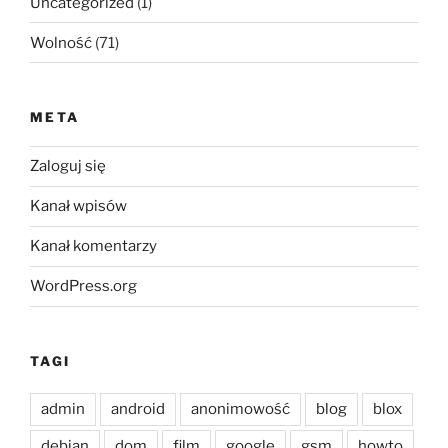
Uncategorized
(1)
Wolność
(71)
META
Zaloguj się
Kanał wpisów
Kanał komentarzy
WordPress.org
TAGI
admin
android
anonimowość
blog
blox
debian
dom
film
google
gsm
howto