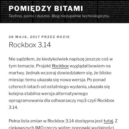
Przejdź
POMIĘDZY BITAMI
do
Techno, porno i duszno. Blog niezupełnie technologiczny.
treści
OPUBLIKOWANE
28 MAJA, 2017
PRZEZ
ROZIE
W
Rockbox 3.14
Nie sądziłem, że kiedykolwiek napiszę jeszcze coś w
tym temacie. Projekt
Rockbox
wyglądał bowiem na
martwy. Jednak wczoraj dowiedziałem się, że blisko
miesiąc temu ukazała się nowa wersja. Po ponad
czterech latach od ostatniego wydania, ukazała się
kolejna stabilna wersja alternatywnego
oprogramowania dla odtwarzaczy mp3 czyli Rockbox
3.14.
Pełna lista zmian w Rockbox 3.14 dostępna jest
tutaj
. Z
ciekawszych IMO rzeczy widzę: poprawki wydajności