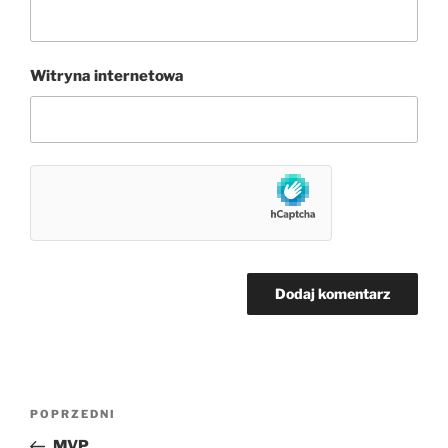
Witryna internetowa
Nawigacja
Poprzedni
POPRZEDNI
wpisu
wpis
MVP