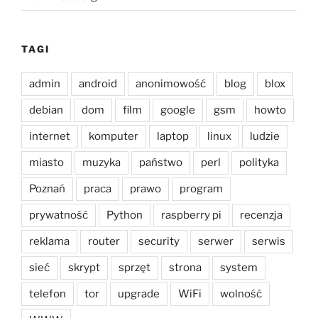
TAGI
admin
android
anonimowość
blog
blox
debian
dom
film
google
gsm
howto
internet
komputer
laptop
linux
ludzie
miasto
muzyka
państwo
perl
polityka
Poznań
praca
prawo
program
prywatność
Python
raspberry pi
recenzja
reklama
router
security
serwer
serwis
sieć
skrypt
sprzęt
strona
system
telefon
tor
upgrade
WiFi
wolność