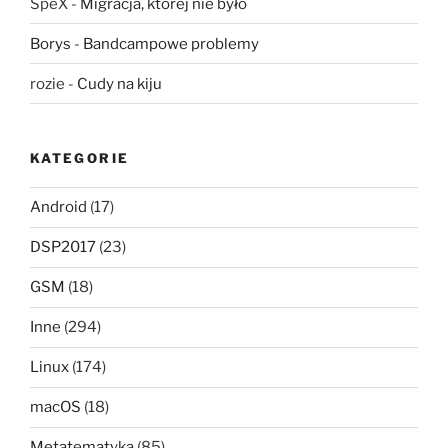
SpeX
-
Migracja, której nie było
Borys
-
Bandcampowe problemy
rozie
-
Cudy na kiju
KATEGORIE
Android
(17)
DSP2017
(23)
GSM
(18)
Inne
(294)
Linux
(174)
macOS
(18)
Metatematyka
(85)