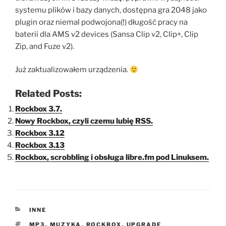
systemu plików i bazy danych, dostępna gra 2048 jako
plugin oraz niemal podwojona(!) długość pracy na
baterii dla AMS v2 devices (Sansa Clip v2, Clip+, Clip
Zip, and Fuze v2).
Już zaktualizowałem urządzenia.
Related Posts:
Rockbox 3.7.
Nowy Rockbox, czyli czemu lubię RSS.
Rockbox 3.12
Rockbox 3.13
Rockbox, scrobbling i obsługa libre.fm pod Linuksem.
KATEGORIE
INNE
TAGI
MP3
,
MUZYKA
,
ROCKBOX
,
UPGRADE