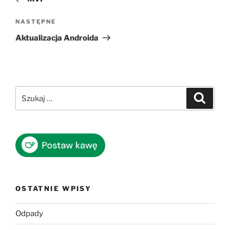
Następny
NASTĘPNE
wpis
Aktualizacja Androida
Szukaj:
Szukaj
OSTATNIE WPISY
Odpady