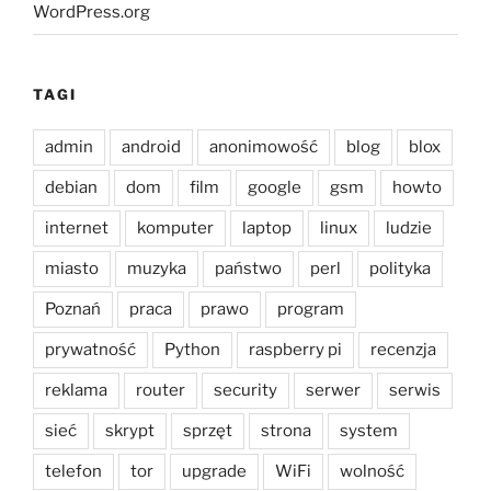
WordPress.org
TAGI
admin
android
anonimowość
blog
blox
debian
dom
film
google
gsm
howto
internet
komputer
laptop
linux
ludzie
miasto
muzyka
państwo
perl
polityka
Poznań
praca
prawo
program
prywatność
Python
raspberry pi
recenzja
reklama
router
security
serwer
serwis
sieć
skrypt
sprzęt
strona
system
telefon
tor
upgrade
WiFi
wolność