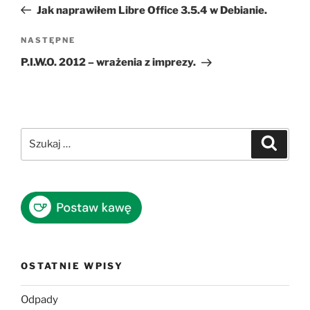
wpis
Jak naprawiłem Libre Office 3.5.4 w Debianie.
Następny
NASTĘPNE
wpis
P.I.W.O. 2012 – wrażenia z imprezy.
Szukaj:
Szukaj
OSTATNIE WPISY
Odpady