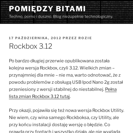
Przejdź
POMIĘDZY BITAMI
do
Techno, porno i duszno. Blog niezupełnie technologiczny.
treści
OPUBLIKOWANE
17 PAŹDZIERNIKA, 2012
PRZEZ
ROZIE
W
Rockbox 3.12
Po bardzo długiej przerwie opublikowana została
kolejna wersja Rockbox, czyli 3.12. Wielkich zmian –
przynajmniej dla mnie – nie ma, warto odnotować, że z
powodu problemów z obsługą USB Ipod Nano 2g został
przeniesiony z wersji stabilnej do niestabilnej.
Pełna
lista zmian Rockbox 3.12 tutaj
.
Przy okazji, pojawiła się też nowa wersja Rockbox Utility.
Nie wiem, czy wina samego Rockboksa, czy Utility, ale
przy końcu instalacji dostaję wersję o błędzie. Co
prawda przy fontach i wszystko działa, ale nie wygląda