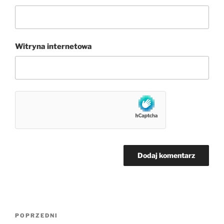
Witryna internetowa
Nawigacja
Poprzedni
POPRZEDNI
wpisu