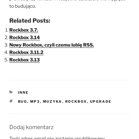
to budująco.
Related Posts:
Rockbox 3.7.
Rockbox 3.14
Nowy Rockbox, czyli czemu lubię RSS.
Rockbox 3.11.2
Rockbox 3.13
KATEGORIE
INNE
TAGI
BUG
,
MP3
,
MUZYKA
,
ROCKBOX
,
UPGRADE
Dodaj komentarz
Twój adres email nie zostanie opublikowany.