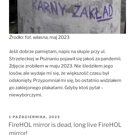
Źrodło: fot. własna
, maj 2023
Jeśli dobrze pamiętam, napis na słupie przy ul.
Strzeleckiej w Poznaniu pojawił się jakoś za pandemii.
Zdjęcie zrobiłem w maju 2023. Nie śledziłem jego
losów, ale wydaje mi się, że większość czasu był
odsłonięty. Przypomniał mi się, bo ostatnio widziałem
go zaklejonego plakatami. Gdyby ktoś pytał –
niewyborczymi.
OPUBLIKOWANE
1 PAŹDZIERNIKA, 2023
W
FireHOL mirror is dead, long live FireHOL
mirror!