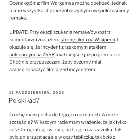
Ocena ogólna: film Wargames można obejrzeć. Jednak
mimo wszystko chętnie zobaczyłbym uwspółcześniony
remake.
UPDATE: Przy okazji szukania remake’ów (patrz
komentarze) znalazłem
stronę filmu na Wikipedii
. I
okazuje się, że
incydent z rzekomym atakiem
nuklearnym na ZSSR
miał miejsce już po premierze.
Choć nie przypuszczam, żeby dyżurny miał
szansę zobaczyć film przed incydentem.
OPUBLIKOWANE
11 PAŹDZIERNIKA, 2023
W
Polski ład?
Trochę mam pecha do tego, co na murach. A może
szczęście? W każdym razie mam wrażenie, że jak tylko
coś sfotografuję i wrzucę na blog, to zaraz znika. Tak
było z nierzucającą się w oczy
tabliczką
, tak było z