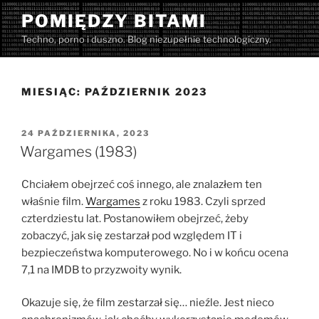
Przejdź
POMIĘDZY BITAMI
do
Techno, porno i duszno. Blog niezupełnie technologiczny.
treści
MIESIĄC:
PAŹDZIERNIK 2023
OPUBLIKOWANE
24 PAŹDZIERNIKA, 2023
W
Wargames (1983)
Chciałem obejrzeć coś innego, ale znalazłem ten
właśnie film.
Wargames
z roku 1983. Czyli sprzed
czterdziestu lat. Postanowiłem obejrzeć, żeby
zobaczyć, jak się zestarzał pod względem IT i
bezpieczeństwa komputerowego. No i w końcu ocena
7,1 na IMDB to przyzwoity wynik.
Okazuje się, że film zestarzał się… nieźle. Jest nieco