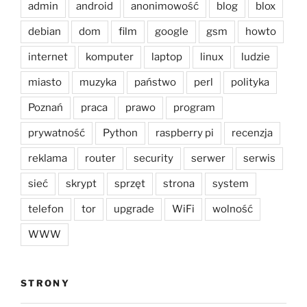
admin
android
anonimowość
blog
blox
debian
dom
film
google
gsm
howto
internet
komputer
laptop
linux
ludzie
miasto
muzyka
państwo
perl
polityka
Poznań
praca
prawo
program
prywatność
Python
raspberry pi
recenzja
reklama
router
security
serwer
serwis
sieć
skrypt
sprzęt
strona
system
telefon
tor
upgrade
WiFi
wolność
WWW
STRONY