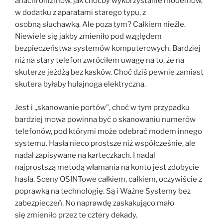
anachronizmów, jak choćby wykorzystanie modemów,
w dodatku z aparatami starego typu, z
osobną słuchawką. Ale poza tym? Całkiem nieźle.
Niewiele się jakby zmieniło pod względem
bezpieczeństwa systemów komputerowych. Bardziej
niż na stary telefon zwróciłem uwagę na to, że na
skuterze jeżdżą bez kasków. Choć dziś pewnie zamiast
skutera byłaby hulajnoga elektryczna.
Jest i „skanowanie portów”, choć w tym przypadku
bardziej mowa powinna być o skanowaniu numerów
telefonów, pod którymi może odebrać modem innego
systemu. Hasła nieco prostsze niż współcześnie, ale
nadal zapisywane na karteczkach. I nadal
najprostszą metodą włamania na konto jest zdobycie
hasła. Sceny OSINTowe całkiem, całkiem, oczywiście z
poprawką na technologię. Są i Ważne Systemy bez
zabezpieczeń. No naprawdę zaskakująco mało
się zmieniło przez te cztery dekady.