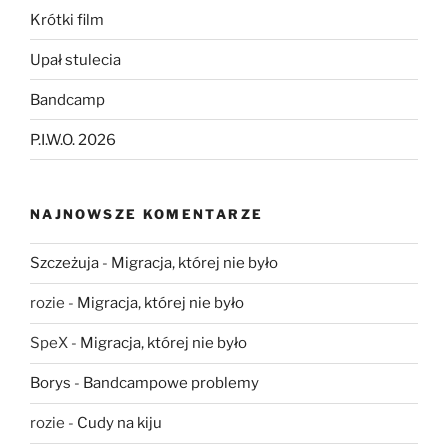
Krótki film
Upał stulecia
Bandcamp
P.I.W.O. 2026
NAJNOWSZE KOMENTARZE
Szczeżuja
-
Migracja, której nie było
rozie
-
Migracja, której nie było
SpeX
-
Migracja, której nie było
Borys
-
Bandcampowe problemy
rozie
-
Cudy na kiju