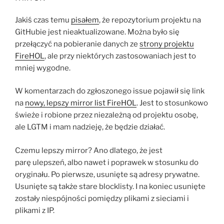
Jakiś czas temu
pisałem
, że repozytorium projektu na
GitHubie jest nieaktualizowane. Można było się
przełączyć na pobieranie danych ze
strony projektu
FireHOL
, ale przy niektórych zastosowaniach jest to
mniej wygodne.
W komentarzach do zgłoszonego issue pojawił się link
na
nowy, lepszy mirror list FireHOL
. Jest to stosunkowo
świeże i robione przez niezależną od projektu osobę,
ale LGTM i mam nadzieję, że będzie działać.
Czemu lepszy mirror? Ano dlatego, że jest
parę ulepszeń, albo nawet i poprawek w stosunku do
oryginału. Po pierwsze, usunięte są adresy prywatne.
Usunięte są także stare blocklisty. I na koniec usunięte
zostały niespójności pomiędzy plikami z sieciami i
plikami z IP.