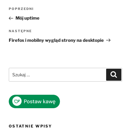
Nawigacja
Poprzedni
POPRZEDNI
wpisu
wpis
Mój uptime
Następny
NASTĘPNE
wpis
Firefox i mobilny wygląd strony na desktopie
Szukaj:
Szukaj
OSTATNIE WPISY