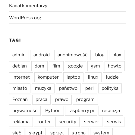
Kanał komentarzy
WordPress.org
TAGI
admin
android
anonimowość
blog
blox
debian
dom
film
google
gsm
howto
internet
komputer
laptop
linux
ludzie
miasto
muzyka
państwo
perl
polityka
Poznań
praca
prawo
program
prywatność
Python
raspberry pi
recenzja
reklama
router
security
serwer
serwis
sieć
skrypt
sprzęt
strona
system