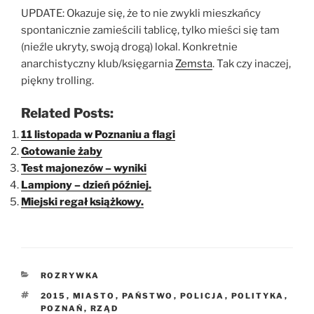
UPDATE: Okazuje się, że to nie zwykli mieszkańcy
spontanicznie zamieścili tablicę, tylko mieści się tam
(nieźle ukryty, swoją drogą) lokal. Konkretnie
anarchistyczny klub/księgarnia
Zemsta
. Tak czy inaczej,
piękny trolling.
Related Posts:
11 listopada w Poznaniu a flagi
Gotowanie żaby
Test majonezów – wyniki
Lampiony – dzień później.
Miejski regał książkowy.
KATEGORIE
ROZRYWKA
TAGI
2015
,
MIASTO
,
PAŃSTWO
,
POLICJA
,
POLITYKA
,
POZNAŃ
,
RZĄD