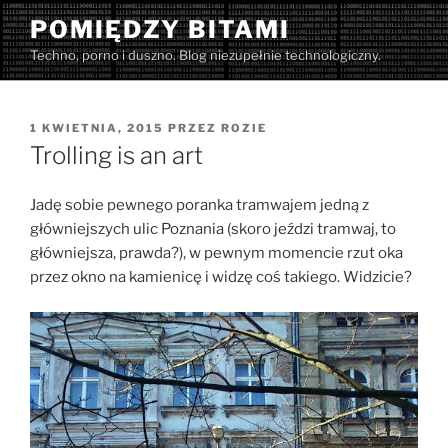
Przejdź
POMIĘDZY BITAMI
do
Techno, porno i duszno. Blog niezupełnie technologiczny.
treści
OPUBLIKOWANE
1 KWIETNIA, 2015
PRZEZ
ROZIE
W
Trolling is an art
Jadę sobie pewnego poranka tramwajem jedną z
główniejszych ulic Poznania (skoro jeździ tramwaj, to
główniejsza, prawda?), w pewnym momencie rzut oka
przez okno na kamienicę i widzę coś takiego. Widzicie?