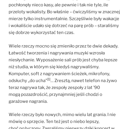
pochłonęły nieco kasy, ale pewnie i tak nie tyle, ile
przeloty wokalisty. Bo właśnie – ćwiczyliśmy w znacznej
mierze tylko instrumentalnie. Szczęśliwie były wakacje
i wokaliście udało się dotrzeć na parę prób – staraliśmy
się dobrze wykorzystać ten czas.
Wiele rzeczy mocno się zmieniło przez te dwie dekady.
Łatwość tworzenia i nagrywania muzyki wzrosła
niesłychanie. Wyposażenie sali prób jest chyba lepsze
niż studia, w którym się kiedyś nagrywaliśmy.
Komputer, soft z nagrywaniem ścieżek, mikrofony,
[1]
odsłuchy „do ucha”
… Zresztą, nawet telefon na żywo
teraz nagrywa tak, że zespoły zespoły z lat ’90
mogą pozazdrościć, przynajmniej jeśli chodzi o
garażowe nagrania.
Wiele rzeczy było nowych, mimo wielu lat grania. I nie
mówię o sprzęcie. Ten też jest o niebo lepszy,
choć pożyczony. Zagraliśmy pierwszy dziki koncert w