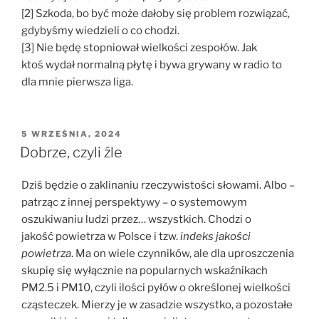
[2] Szkoda, bo być może dałoby się problem rozwiązać,
gdybyśmy wiedzieli o co chodzi.
[3] Nie będę stopniował wielkości zespołów. Jak
ktoś wydał normalną płytę i bywa grywany w radio to
dla mnie pierwsza liga.
OPUBLIKOWANE
5 WRZEŚNIA, 2024
W
Dobrze, czyli źle
Dziś będzie o zaklinaniu rzeczywistości słowami. Albo –
patrząc z innej perspektywy – o systemowym
oszukiwaniu ludzi przez… wszystkich. Chodzi o
jakość powietrza w Polsce i tzw.
indeks jakości
powietrza
. Ma on wiele czynników, ale dla uproszczenia
skupię się wyłącznie na popularnych wskaźnikach
PM2.5 i PM10, czyli ilości pyłów o określonej wielkości
cząsteczek. Mierzy je w zasadzie wszystko, a pozostałe