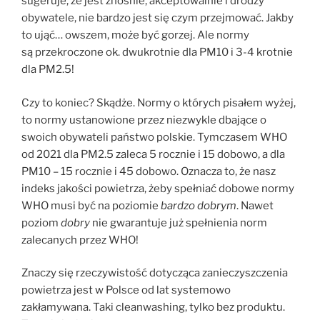
sugeruje, że jest znośnie, akceptowalnie i drodzy
obywatele, nie bardzo jest się czym przejmować. Jakby
to ująć… owszem, może być gorzej. Ale normy
są przekroczone ok. dwukrotnie dla PM10 i 3-4 krotnie
dla PM2.5!
Czy to koniec? Skądże. Normy o których pisałem wyżej,
to normy ustanowione przez niezwykle dbające o
swoich obywateli państwo polskie. Tymczasem WHO
od 2021 dla PM2.5 zaleca 5 rocznie i 15 dobowo, a dla
PM10 – 15 rocznie i 45 dobowo. Oznacza to, że nasz
indeks jakości powietrza, żeby spełniać dobowe normy
WHO musi być na poziomie
bardzo dobrym
. Nawet
poziom
dobry
nie gwarantuje już spełnienia norm
zalecanych przez WHO!
Znaczy się rzeczywistość dotycząca zanieczyszczenia
powietrza jest w Polsce od lat systemowo
zakłamywana. Taki cleanwashing, tylko bez produktu.