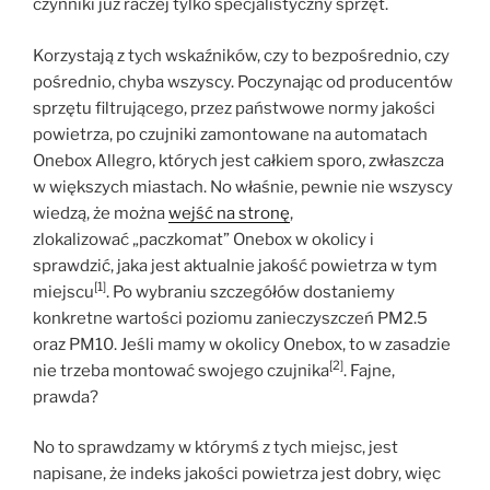
czynniki już raczej tylko specjalistyczny sprzęt.
Korzystają z tych wskaźników, czy to bezpośrednio, czy
pośrednio, chyba wszyscy. Poczynając od producentów
sprzętu filtrującego, przez państwowe normy jakości
powietrza, po czujniki zamontowane na automatach
Onebox Allegro, których jest całkiem sporo, zwłaszcza
w większych miastach. No właśnie, pewnie nie wszyscy
wiedzą, że można
wejść na stronę
,
zlokalizować „paczkomat” Onebox w okolicy i
sprawdzić, jaka jest aktualnie jakość powietrza w tym
[1]
miejscu
. Po wybraniu szczegółów dostaniemy
konkretne wartości poziomu zanieczyszczeń PM2.5
oraz PM10. Jeśli mamy w okolicy Onebox, to w zasadzie
[2]
nie trzeba montować swojego czujnika
. Fajne,
prawda?
No to sprawdzamy w którymś z tych miejsc, jest
napisane, że indeks jakości powietrza jest dobry, więc