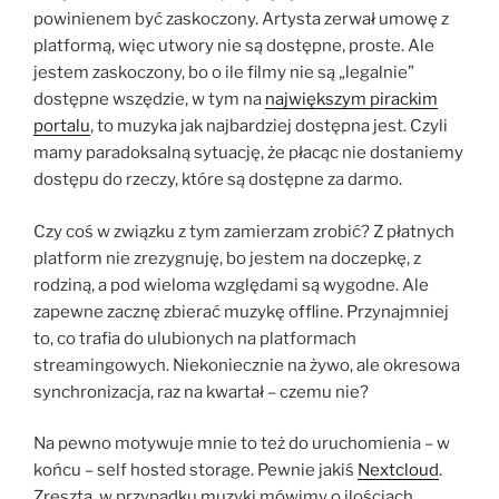
powinienem być zaskoczony. Artysta zerwał umowę z
platformą, więc utwory nie są dostępne, proste. Ale
jestem zaskoczony, bo o ile filmy nie są „legalnie”
dostępne wszędzie, w tym na
największym pirackim
portalu
, to muzyka jak najbardziej dostępna jest. Czyli
mamy paradoksalną sytuację, że płacąc nie dostaniemy
dostępu do rzeczy, które są dostępne za darmo.
Czy coś w związku z tym zamierzam zrobić? Z płatnych
platform nie zrezygnuję, bo jestem na doczepkę, z
rodziną, a pod wieloma względami są wygodne. Ale
zapewne zacznę zbierać muzykę offline. Przynajmniej
to, co trafia do ulubionych na platformach
streamingowych. Niekoniecznie na żywo, ale okresowa
synchronizacja, raz na kwartał – czemu nie?
Na pewno motywuje mnie to też do uruchomienia – w
końcu – self hosted storage. Pewnie jakiś
Nextcloud
.
Zresztą, w przypadku muzyki mówimy o ilościach