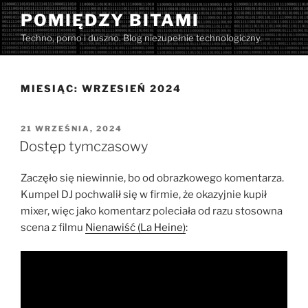
Przejdź
POMIĘDZY BITAMI
do
Techno, porno i duszno. Blog niezupełnie technologiczny.
treści
MIESIĄC:
WRZESIEŃ 2024
OPUBLIKOWANE
21 WRZEŚNIA, 2024
W
Dostęp tymczasowy
Zaczęło się niewinnie, bo od obrazkowego komentarza.
Kumpel DJ pochwalił się w firmie, że okazyjnie kupił
mixer, więc jako komentarz poleciała od razu stosowna
scena z filmu
Nienawiść (La Heine)
: