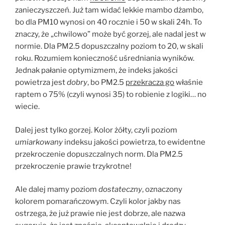
zanieczyszczeń. Już tam widać lekkie mambo dżambo,
bo dla PM10 wynosi on 40 rocznie i 50 w skali 24h. To
znaczy, że „chwilowo” może być gorzej, ale nadal jest w
normie. Dla PM2.5 dopuszczalny poziom to 20, w skali
roku. Rozumiem konieczność uśredniania wyników.
Jednak pałanie optymizmem, że indeks jakości
powietrza jest
dobry
, bo PM2.5
przekracza go
właśnie
raptem o 75% (czyli wynosi 35) to robienie z logiki… no
wiecie.
Dalej jest tylko gorzej. Kolor żółty, czyli poziom
umiarkowany
indeksu jakości powietrza, to ewidentne
przekroczenie dopuszczalnych norm. Dla PM2.5
przekroczenie prawie trzykrotne!
Ale dalej mamy poziom
dostateczny
, oznaczony
kolorem pomarańczowym. Czyli kolor jakby nas
ostrzega, że już prawie nie jest dobrze, ale nazwa