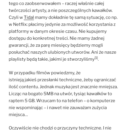
tego co zaobserwowałem – raczej właśnie całej
twórczości artysty, a nie poszczególnych kawałków.
Czyli w
Tidal
mamy dokładnie tę samą sytuację, co np.
w Netflix: płacimy jedynie za możliwość korzystania z
platformy w danym okresie czasu. Nie kupujemy
dostępu do konkretnej treści. Nie mamy żadnej
gwarancji, że za parę miesięcy będziemy mogli
posłuchać naszych ulubionych utworów. Ani że nasze
[1]
playlisty będą takie, jakimi je stworzyliśmy
.
W przypadku filmów powiedzmy, że
istnieją jakieś przesłanki techniczne, żeby ograniczać
ilość contentu. Jednak muzyka jest znacznie mniejsza.
Licząc na bogato 5MB na utwór, tysiąc kawałków to
raptem 5 GB. Wrzucam to na telefon – o komputerze
nie wspominając – i nawet nie zauważam zużycia
miejsca…
Oczywiście nie chodzi o przyczyny techniczne. I nie