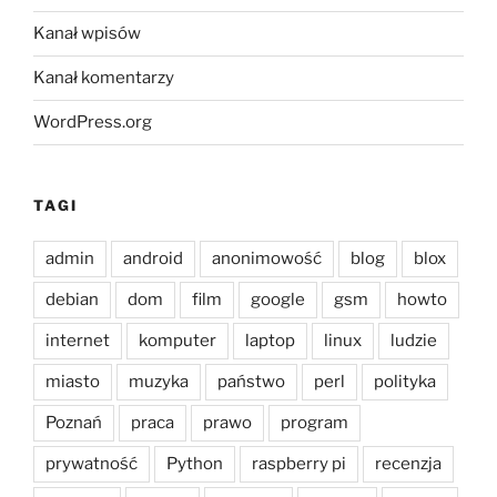
Kanał wpisów
Kanał komentarzy
WordPress.org
TAGI
admin
android
anonimowość
blog
blox
debian
dom
film
google
gsm
howto
internet
komputer
laptop
linux
ludzie
miasto
muzyka
państwo
perl
polityka
Poznań
praca
prawo
program
prywatność
Python
raspberry pi
recenzja