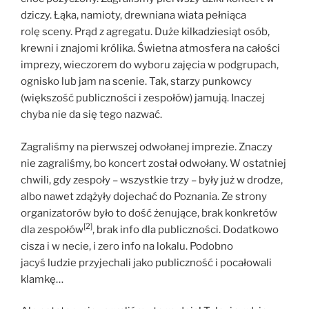
dziczy. Łąka, namioty, drewniana wiata pełniąca
rolę sceny. Prąd z agregatu. Duże kilkadziesiąt osób,
krewni i znajomi królika. Świetna atmosfera na całości
imprezy, wieczorem do wyboru zajęcia w podgrupach,
ognisko lub jam na scenie. Tak, starzy punkowcy
(większość publiczności i zespołów) jamują. Inaczej
chyba nie da się tego nazwać.
Zagraliśmy na pierwszej odwołanej imprezie. Znaczy
nie zagraliśmy, bo koncert został odwołany. W ostatniej
chwili, gdy zespoły – wszystkie trzy – były już w drodze,
albo nawet zdążyły dojechać do Poznania. Ze strony
organizatorów było to dość żenujące, brak konkretów
[2]
dla zespołów
, brak info dla publiczności. Dodatkowo
cisza i w necie, i zero info na lokalu. Podobno
jacyś ludzie przyjechali jako publiczność i pocałowali
klamkę…