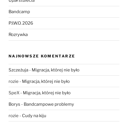
Upał stulecia
Bandcamp
P.I.W.O. 2026
Rozrywka
NAJNOWSZE KOMENTARZE
Szczeżuja
-
Migracja, której nie było
rozie
-
Migracja, której nie było
SpeX
-
Migracja, której nie było
Borys
-
Bandcampowe problemy
rozie
-
Cudy na kiju