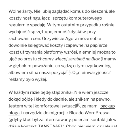
Wolne żarty. Nie lubię zaglądać komuś do kieszeni, ale
koszty hostingu, łącz i sprzętu komputerowego
regularnie spadają. W tym ostatnim przypadku rośnie
wydajność sprzętu/pojemność dysków, przy
zachowaniu cen. Oczywiście Agora może sobie
dowolnie księgować koszty i zapewne
na papierze
koszt utrzymania platformy wzrósł, niemniej można to
ująć po prostu
chcemy więcej zarabiać na Blox
(i mamy
w głębokim poważaniu, co sądzą o tym użytkownicy,
[1]
albowiem silna nasza pozycja
). O „nieinwazyjności”
reklamy było wyżej.
W każdym razie będę stąd znikał. Nie wiem jeszcze
dokąd pójdę i kiedy dokładnie, ale znikam na pewno.
[1]
Jestem w tej komfortowej sytuacji
, że mam i
backup
bloga
, i narzędzie do migracji z Blox do WordPressa
(gdyby ktoś był zainteresowany, polecam kontakt jak w
dziale kontakt;
TANSTAAFL
). Choć nie wiem, czy akurat