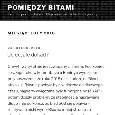
Przejdź
POMIĘDZY BITAMI
do
Techno, porno i duszno. Blog niezupełnie technologiczny.
treści
MIESIĄC:
LUTY 2018
OPUBLIKOWANE
24 LUTEGO, 2018
W
Uciec, ale dokąd?
Chwytliwy tytuł nie jest związany z filmem. Pod koniec
zeszłego roku
w komentarzu u Boniego
wyraziłem
przypuszczenie, że roku 2018 nie skończę na Blox i…
stało się. Równia pochyła była widoczna od dłuższego
czasu, najpierw wyłączane były funkcjonalności (API),
potem doszły problemy ze stabilnością naprawiane…
długo i nie do końca, bo błąd 503 się pojawia –
relatywnie niski wynik Blox na
mojej stronie ze