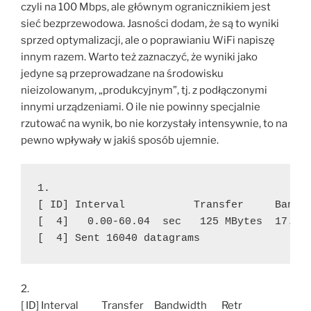
czyli na 100 Mbps, ale głównym ogranicznikiem jest
sieć bezprzewodowa. Jasności dodam, że są to wyniki
sprzed optymalizacji, ale o poprawianiu WiFi napiszę
innym razem. Warto też zaznaczyć, że wyniki jako
jedyne są przeprowadzane na środowisku
nieizolowanym, „produkcyjnym”, tj. z podłączonymi
innymi urządzeniami. O ile nie powinny specjalnie
rzutować na wynik, bo nie korzystały intensywnie, to na
pewno wpływały w jakiś sposób ujemnie.
1.

[ ID] Interval           Transfer     Bandwi
[  4]   0.00-60.04  sec   125 MBytes  17.5 M
[  4] Sent 16040 datagrams
2.
[ ID] Interval Transfer Bandwidth Retr