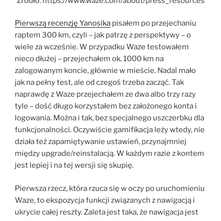
Źródło: https://www.waze.com/about/press_resources
Pierwszą recenzję Yanosika
pisałem po przejechaniu
raptem 300 km, czyli – jak patrzę z perspektywy – o
wiele za wcześnie. W przypadku Waze testowałem
nieco dłużej – przejechałem ok. 1000 km na
zalogowanym koncie, głównie w mieście. Nadal mało
jak na pełny test, ale od czegoś trzeba zacząć. Tak
naprawdę z Waze przejechałem ze dwa albo trzy razy
tyle – dość długo korzystałem bez założonego konta i
logowania. Można i tak, bez specjalnego uszczerbku dla
funkcjonalności. Oczywiście gamifikacja leży wtedy, nie
działa też zapamiętywanie ustawień, przynajmniej
między upgrade/reinstalacją. W każdym razie z kontem
jest lepiej i na tej wersji się skupię.
Pierwsza rzecz, która rzuca się w oczy po uruchomieniu
Waze, to ekspozycja funkcji związanych z nawigacją i
ukrycie całej reszty. Zaleta jest taka, że nawigacja jest