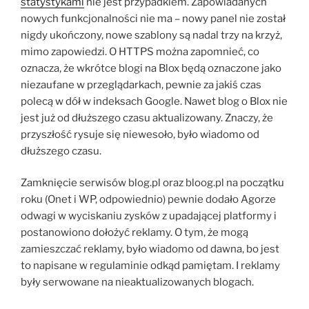
statystykami
nie jest przypadkiem. Zapowiadanych
nowych funkcjonalności nie ma – nowy panel nie został
nigdy ukończony, nowe szablony są nadal trzy na krzyż,
mimo zapowiedzi. O HTTPS można zapomnieć, co
oznacza, że wkrótce blogi na Blox będą oznaczone jako
niezaufane w przeglądarkach, pewnie za jakiś czas
polecą w dół w indeksach Google. Nawet blog o Blox nie
jest już od dłuższego czasu aktualizowany. Znaczy, że
przyszłość rysuje się niewesoło, było wiadomo od
dłuższego czasu.
Zamknięcie serwisów blog.pl oraz bloog.pl na początku
roku (Onet i WP, odpowiednio) pewnie dodało Agorze
odwagi w wyciskaniu zysków z upadającej platformy i
postanowiono dołożyć reklamy. O tym, że mogą
zamieszczać reklamy, było wiadomo od dawna, bo jest
to napisane w regulaminie odkąd pamiętam. I reklamy
były serwowane na nieaktualizowanych blogach.