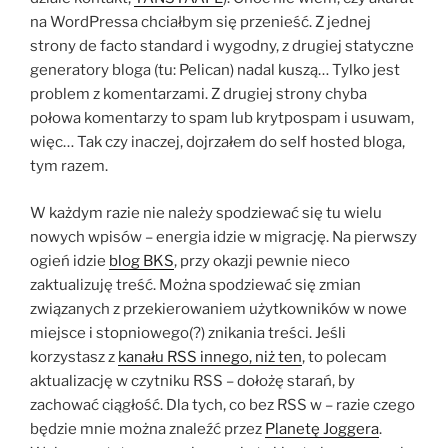
na WordPressa chciałbym się przenieść. Z jednej
strony de facto standard i wygodny, z drugiej statyczne
generatory bloga (tu: Pelican) nadal kuszą… Tylko jest
problem z komentarzami. Z drugiej strony chyba
połowa komentarzy to spam lub krytpospam i usuwam,
więc… Tak czy inaczej, dojrzałem do self hosted bloga,
tym razem.
W każdym razie nie należy spodziewać się tu wielu
nowych wpisów – energia idzie w migrację. Na pierwszy
ogień idzie
blog BKS
, przy okazji pewnie nieco
zaktualizuję treść. Można spodziewać się zmian
związanych z przekierowaniem użytkowników w nowe
miejsce i stopniowego(?) znikania treści. Jeśli
korzystasz z
kanału RSS innego, niż ten
, to polecam
aktualizację w czytniku RSS – dołożę starań, by
zachować ciągłość. Dla tych, co bez RSS w – razie czego
będzie mnie można znaleźć przez
Planetę Joggera
.