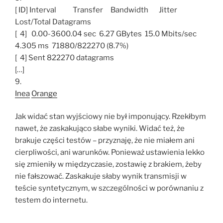
[ ID] Interval Transfer Bandwidth Jitter
Lost/Total Datagrams
[ 4] 0.00-3600.04 sec 6.27 GBytes 15.0 Mbits/sec
4.305 ms 71880/822270 (8.7%)
[ 4] Sent 822270 datagrams
[…]
9.
Inea
Orange
Jak widać stan wyjściowy nie był imponujący. Rzekłbym
nawet, że zaskakująco słabe wyniki. Widać też, że
brakuje części testów – przyznaję, że nie miałem ani
cierpliwości, ani warunków. Ponieważ ustawienia lekko
się zmieniły w międzyczasie, zostawię z brakiem, żeby
nie fałszować. Zaskakuje słaby wynik transmisji w
teście syntetycznym, w szczególności w porównaniu z
testem do internetu.