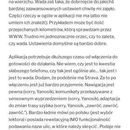
na wierzchu. Wada zaś taka, że dobrnięcie do jakichś
bardziej zaawansowanych ustawień chwilę mi zajęło.
Części rzeczy w ogóle w aplikacji nie ma (albo nie
umiem ich znaleźć). Przykładem może być ilość
przejechanych kilometrów, którą sprawdzam przez
WWW. Trudno mi jednoznacznie orzec, czy to zaleta,
czy wada. Ustawienia domyślne są bardzo dobre.
Aplikacja potrzebuje dłuższego czasu od włączenia do
gotowości do działania. Nie wiem, czy jest to kwestia
słabszego telefonu, czy tak jest ogólnie ale… tak jest i
jest to wada. Dodam, że podobnie ma Strava. Za to po
włączeniu jest już bardzo przyjemnie. Nawigacja jest
pewna (sorry, Yanosik), komunikaty przekazywane z
sensownym wyprzedzeniem (sorry, Yanosik), adaptacja
do zmian trasy szybka (sorry, Yanosik, „zawróć. zawróć.
zawróć.”). Bardzo ładnie mówi po polsku (jest wybór
lektora) i posiada rewelacyjną IMO funkcjonalność
podawania nazw ulic, w które należy skręcić . Podaje nie