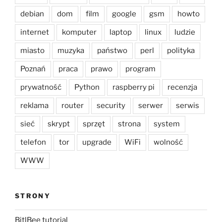
debian
dom
film
google
gsm
howto
internet
komputer
laptop
linux
ludzie
miasto
muzyka
państwo
perl
polityka
Poznań
praca
prawo
program
prywatność
Python
raspberry pi
recenzja
reklama
router
security
serwer
serwis
sieć
skrypt
sprzęt
strona
system
telefon
tor
upgrade
WiFi
wolność
WWW
STRONY
BitlBee tutorial