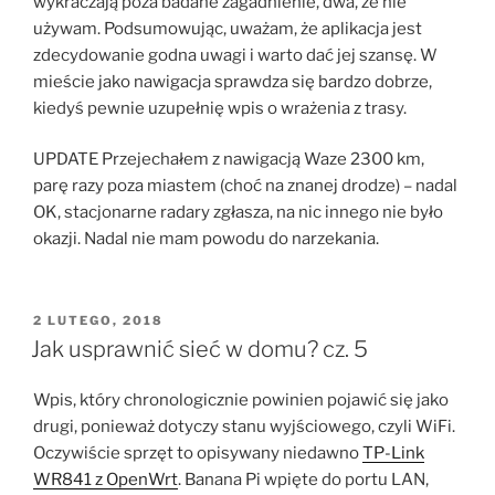
wykraczają poza badane zagadnienie, dwa, że nie
używam. Podsumowując, uważam, że aplikacja jest
zdecydowanie godna uwagi i warto dać jej szansę. W
mieście jako nawigacja sprawdza się bardzo dobrze,
kiedyś pewnie uzupełnię wpis o wrażenia z trasy.
UPDATE Przejechałem z nawigacją Waze 2300 km,
parę razy poza miastem (choć na znanej drodze) – nadal
OK, stacjonarne radary zgłasza, na nic innego nie było
okazji. Nadal nie mam powodu do narzekania.
OPUBLIKOWANE
2 LUTEGO, 2018
W
Jak usprawnić sieć w domu? cz. 5
Wpis, który chronologicznie powinien pojawić się jako
drugi, ponieważ dotyczy stanu wyjściowego, czyli WiFi.
Oczywiście sprzęt to opisywany niedawno
TP-Link
WR841 z OpenWrt
. Banana Pi wpięte do portu LAN,