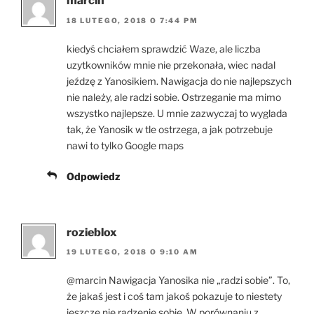
marcin
18 LUTEGO, 2018 O 7:44 PM
kiedyś chciałem sprawdzić Waze, ale liczba
uzytkowników mnie nie przekonała, wiec nadal
jeźdzę z Yanosikiem. Nawigacja do nie najlepszych
nie należy, ale radzi sobie. Ostrzeganie ma mimo
wszystko najlepsze. U mnie zazwyczaj to wyglada
tak, że Yanosik w tle ostrzega, a jak potrzebuje
nawi to tylko Google maps
Odpowiedz
rozieblox
19 LUTEGO, 2018 O 9:10 AM
@marcin Nawigacja Yanosika nie „radzi sobie”. To,
że jakaś jest i coś tam jakoś pokazuje to niestety
jeszcze nie radzenie sobie. W porównaniu z