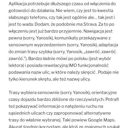
Aplikacja potrzebuje dłuższego czasu od włączenia do
gotowości do działania. Nie wiem, czy jest to kwestia
słabszego telefonu, czy tak jest ogólnie ale… tak jest i
jest to wada. Dodam, że podobnie ma Strava. Za to po
włączeniu jest już bardzo przyjemnie. Nawigacja jest
pewna (sorry, Yanosik), komunikaty przekazywane z
sensownym wyprzedzeniem (sorry, Yanosik), adaptacja
do zmian trasy szybka (sorry, Yanosik, „zawróć. zawróć.
zawróć.”). Bardzo ładnie mówi po polsku (jest wybór
lektora) i posiada rewelacyjną IMO funkcjonalność
podawania nazw ulic, w które należy skręcić . Podaje nie
tylko kierunek skrętu, ale też nazwę ulicy.
Trasy wybiera sensownie (sorry Yanosik), orientacyjne
czasy dojazdu bardzo zbliżone do rzeczywistych. Potrafi
też pokazywać informacje o natężeniu ruchu na
sąsiednich ulicach czy zaproponować alternatywne
trasy do właśnie wybranej. Taki powiew Google Maps.
Akurat średnio korzystam, ale ktoś ze znajomych szukał