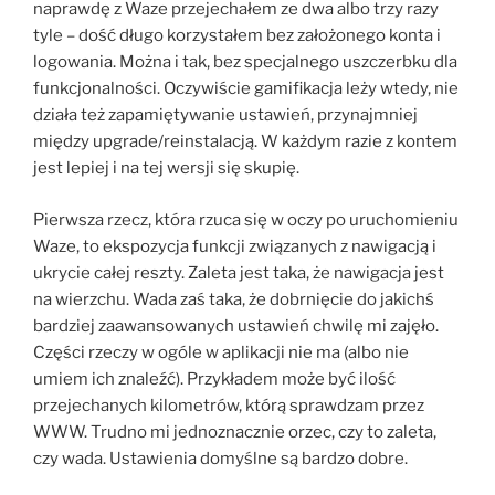
naprawdę z Waze przejechałem ze dwa albo trzy razy
tyle – dość długo korzystałem bez założonego konta i
logowania. Można i tak, bez specjalnego uszczerbku dla
funkcjonalności. Oczywiście gamifikacja leży wtedy, nie
działa też zapamiętywanie ustawień, przynajmniej
między upgrade/reinstalacją. W każdym razie z kontem
jest lepiej i na tej wersji się skupię.
Pierwsza rzecz, która rzuca się w oczy po uruchomieniu
Waze, to ekspozycja funkcji związanych z nawigacją i
ukrycie całej reszty. Zaleta jest taka, że nawigacja jest
na wierzchu. Wada zaś taka, że dobrnięcie do jakichś
bardziej zaawansowanych ustawień chwilę mi zajęło.
Części rzeczy w ogóle w aplikacji nie ma (albo nie
umiem ich znaleźć). Przykładem może być ilość
przejechanych kilometrów, którą sprawdzam przez
WWW. Trudno mi jednoznacznie orzec, czy to zaleta,
czy wada. Ustawienia domyślne są bardzo dobre.