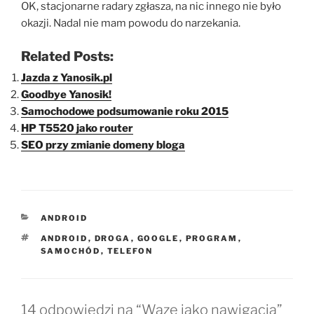
OK, stacjonarne radary zgłasza, na nic innego nie było
okazji. Nadal nie mam powodu do narzekania.
Related Posts:
Jazda z Yanosik.pl
Goodbye Yanosik!
Samochodowe podsumowanie roku 2015
HP T5520 jako router
SEO przy zmianie domeny bloga
KATEGORIE
ANDROID
TAGI
ANDROID
,
DROGA
,
GOOGLE
,
PROGRAM
,
SAMOCHÓD
,
TELEFON
14 odpowiedzi na “Waze jako nawigacja”