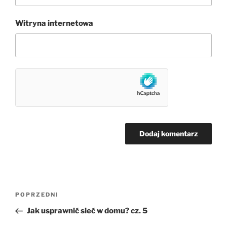
Witryna internetowa
Nawigacja
Poprzedni
POPRZEDNI
wpisu
wpis
Jak usprawnić sieć w domu? cz. 5