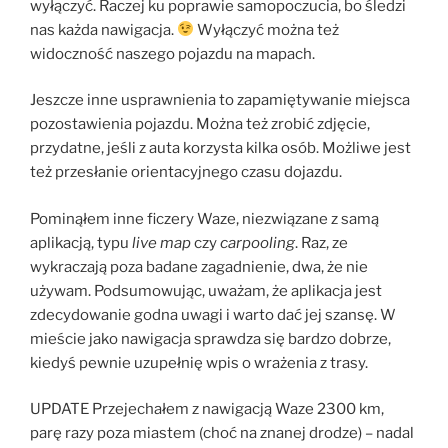
wyłączyć. Raczej ku poprawie samopoczucia, bo śledzi
nas każda nawigacja.
Wyłączyć można też
widoczność naszego pojazdu na mapach.
Jeszcze inne usprawnienia to zapamiętywanie miejsca
pozostawienia pojazdu. Można też zrobić zdjęcie,
przydatne, jeśli z auta korzysta kilka osób. Możliwe jest
też przesłanie orientacyjnego czasu dojazdu.
Pominąłem inne ficzery Waze, niezwiązane z samą
aplikacją, typu
live map
czy
carpooling
. Raz, ze
wykraczają poza badane zagadnienie, dwa, że nie
używam. Podsumowując, uważam, że aplikacja jest
zdecydowanie godna uwagi i warto dać jej szansę. W
mieście jako nawigacja sprawdza się bardzo dobrze,
kiedyś pewnie uzupełnię wpis o wrażenia z trasy.
UPDATE Przejechałem z nawigacją Waze 2300 km,
parę razy poza miastem (choć na znanej drodze) – nadal