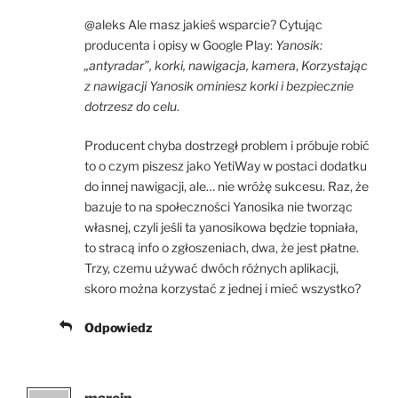
@aleks Ale masz jakieś wsparcie? Cytując
producenta i opisy w Google Play:
Yanosik:
„antyradar”, korki, nawigacja, kamera
,
Korzystając
z nawigacji Yanosik ominiesz korki i bezpiecznie
dotrzesz do celu
.
Producent chyba dostrzegł problem i próbuje robić
to o czym piszesz jako YetiWay w postaci dodatku
do innej nawigacji, ale… nie wróżę sukcesu. Raz, że
bazuje to na społeczności Yanosika nie tworząc
własnej, czyli jeśli ta yanosikowa będzie topniała,
to stracą info o zgłoszeniach, dwa, że jest płatne.
Trzy, czemu używać dwóch różnych aplikacji,
skoro można korzystać z jednej i mieć wszystko?
Odpowiedz