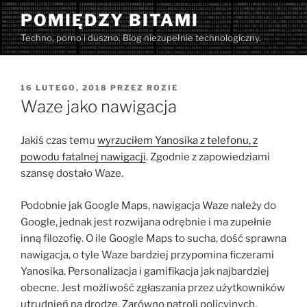
Przejdź
POMIĘDZY BITAMI
do
Techno, porno i duszno. Blog niezupełnie technologiczny.
treści
OPUBLIKOWANE
16 LUTEGO, 2018
PRZEZ
ROZIE
W
Waze jako nawigacja
Jakiś czas temu
wyrzuciłem Yanosika z telefonu, z
powodu fatalnej nawigacji
. Zgodnie z zapowiedziami
szansę dostało Waze.
Podobnie jak Google Maps, nawigacja Waze należy do
Google, jednak jest rozwijana odrębnie i ma zupełnie
inną filozofię. O ile Google Maps to sucha, dość sprawna
nawigacja, o tyle Waze bardziej przypomina ficzerami
Yanosika. Personalizacja i gamifikacja jak najbardziej
obecne. Jest możliwość zgłaszania przez użytkowników
utrudnień na drodze. Zarówno patroli policyjnych,