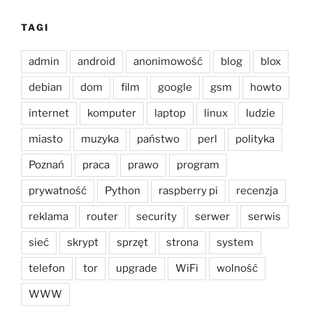
TAGI
admin
android
anonimowość
blog
blox
debian
dom
film
google
gsm
howto
internet
komputer
laptop
linux
ludzie
miasto
muzyka
państwo
perl
polityka
Poznań
praca
prawo
program
prywatność
Python
raspberry pi
recenzja
reklama
router
security
serwer
serwis
sieć
skrypt
sprzęt
strona
system
telefon
tor
upgrade
WiFi
wolność
WWW