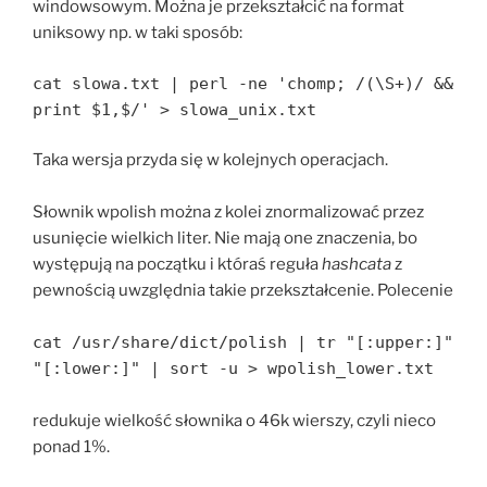
windowsowym. Można je przekształcić na format
uniksowy np. w taki sposób:
cat slowa.txt | perl -ne 'chomp; /(\S+)/ &&
print $1,$/' > slowa_unix.txt
Taka wersja przyda się w kolejnych operacjach.
Słownik wpolish można z kolei znormalizować przez
usunięcie wielkich liter. Nie mają one znaczenia, bo
występują na początku i któraś reguła
hashcata
z
pewnością uwzględnia takie przekształcenie. Polecenie
cat /usr/share/dict/polish | tr "[:upper:]"
"[:lower:]" | sort -u > wpolish_lower.txt
redukuje wielkość słownika o 46k wierszy, czyli nieco
ponad 1%.