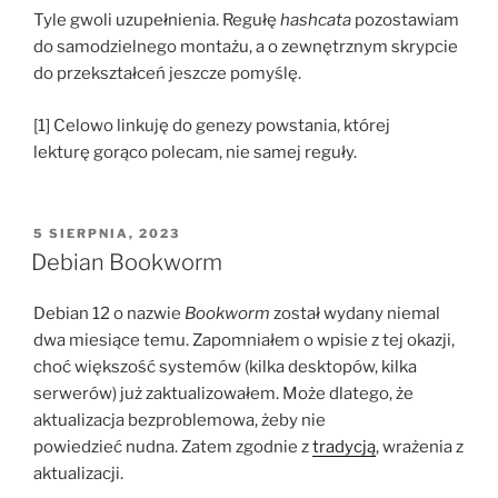
Tyle gwoli uzupełnienia. Regułę
hashcata
pozostawiam
do samodzielnego montażu, a o zewnętrznym skrypcie
do przekształceń jeszcze pomyślę.
[1] Celowo linkuję do genezy powstania, której
lekturę gorąco polecam, nie samej reguły.
OPUBLIKOWANE
5 SIERPNIA, 2023
W
Debian Bookworm
Debian 12 o nazwie
Bookworm
został wydany niemal
dwa miesiące temu. Zapomniałem o wpisie z tej okazji,
choć większość systemów (kilka desktopów, kilka
serwerów) już zaktualizowałem. Może dlatego, że
aktualizacja bezproblemowa, żeby nie
powiedzieć nudna. Zatem zgodnie z
tradycją
, wrażenia z
aktualizacji.