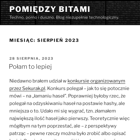
Przejdź
POMIĘDZY BITAMI
do
Techno, porno i duszno. Blog niezupełnie technologiczny.
treści
MIESIĄC:
SIERPIEŃ 2023
OPUBLIKOWANE
28 SIERPNIA, 2023
W
Połam to lepiej
Niedawno brałem udział w
konkursie organizowanym
przez Sekurak.pl
. Konkurs polegał – jak to się potocznie
mówi – na „łamaniu haseł”. Poprawniej byłoby rzec, że
polegał na odzyskiwaniu haseł na postawie hashy, ale
mniejsza o to. Udało mi się wygrać, tzn. złamałem
największą ilość haseł jako pierwszy. Teoretycznie więc
mógłbym na tym poprzestać, ale – z perspektywy
patrząc – pewne rzeczy można było zrobić albo opisać