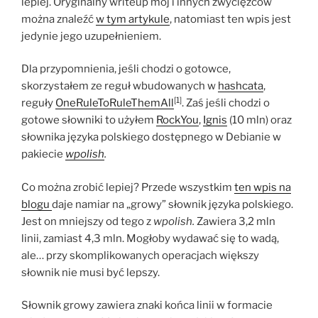
lepiej. Oryginalny writeup mój i innych zwycięzców
można znaleźć
w tym artykule
, natomiast ten wpis jest
jedynie jego uzupełnieniem.
Dla przypomnienia, jeśli chodzi o gotowce,
skorzystałem ze reguł wbudowanych w
hashcata
,
[1]
reguły
OneRuleToRuleThemAll
. Zaś jeśli chodzi o
gotowe słowniki to użyłem
RockYou
,
Ignis
(10 mln) oraz
słownika języka polskiego dostępnego w Debianie w
pakiecie
wpolish
.
Co można zrobić lepiej? Przede wszystkim
ten wpis na
blogu
daje namiar na „growy” słownik języka polskiego.
Jest on mniejszy od tego z
wpolish.
Zawiera 3,2 mln
linii, zamiast 4,3 mln. Mogłoby wydawać się to wadą,
ale… przy skomplikowanych operacjach większy
słownik nie musi być lepszy.
Słownik growy zawiera znaki końca linii w formacie