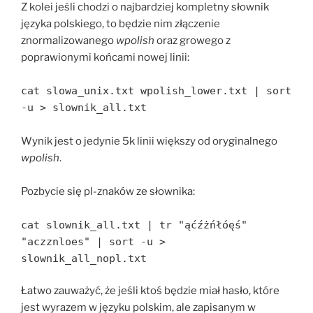
Z kolei jeśli chodzi o najbardziej kompletny słownik
języka polskiego, to będzie nim złączenie
znormalizowanego
wpolish
oraz growego z
poprawionymi końcami nowej linii:
cat slowa_unix.txt wpolish_lower.txt | sort
-u > slownik_all.txt
Wynik jest o jedynie 5k linii większy od oryginalnego
wpolish
.
Pozbycie się pl-znaków ze słownika:
cat slownik_all.txt | tr "ąćźżńłóęś"
"aczznloes" | sort -u >
slownik_all_nopl.txt
Łatwo zauważyć, że jeśli ktoś będzie miał hasło, które
jest wyrazem w języku polskim, ale zapisanym w