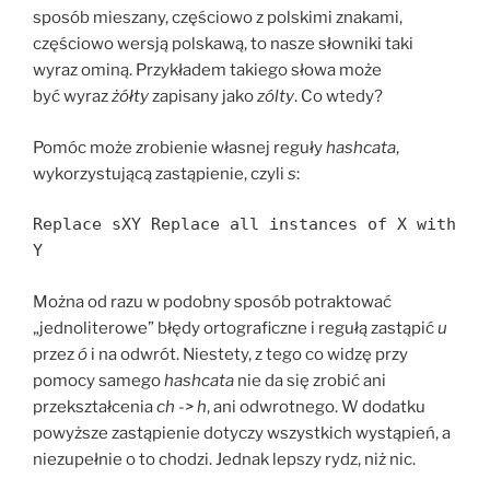
sposób mieszany, częściowo z polskimi znakami,
częściowo wersją polskawą, to nasze słowniki taki
wyraz ominą. Przykładem takiego słowa może
być wyraz
żółty
zapisany jako
zólty
. Co wtedy?
Pomóc może zrobienie własnej reguły
hashcata
,
wykorzystującą zastąpienie, czyli
s
:
Replace sXY Replace all instances of X with
Y
Można od razu w podobny sposób potraktować
„jednoliterowe” błędy ortograficzne i regułą zastąpić
u
przez
ó
i na odwrót. Niestety, z tego co widzę przy
pomocy samego
hashcata
nie da się zrobić ani
przekształcenia
ch -> h
, ani odwrotnego. W dodatku
powyższe zastąpienie dotyczy wszystkich wystąpień, a
niezupełnie o to chodzi. Jednak lepszy rydz, niż nic.