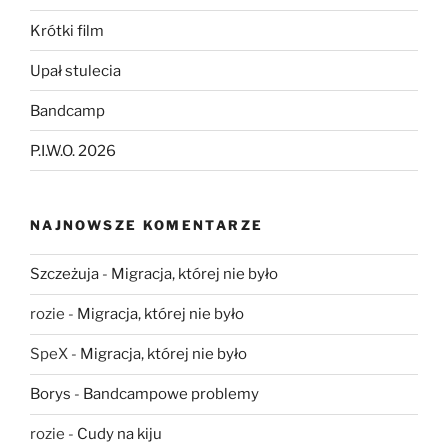
Krótki film
Upał stulecia
Bandcamp
P.I.W.O. 2026
NAJNOWSZE KOMENTARZE
Szczeżuja
-
Migracja, której nie było
rozie
-
Migracja, której nie było
SpeX
-
Migracja, której nie było
Borys
-
Bandcampowe problemy
rozie
-
Cudy na kiju