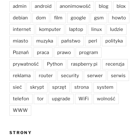
admin
android
anonimowość
blog
blox
debian
dom
film
google
gsm
howto
internet
komputer
laptop
linux
ludzie
miasto
muzyka
państwo
perl
polityka
Poznań
praca
prawo
program
prywatność
Python
raspberry pi
recenzja
reklama
router
security
serwer
serwis
sieć
skrypt
sprzęt
strona
system
telefon
tor
upgrade
WiFi
wolność
WWW
STRONY