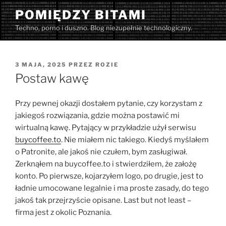
Przejdź
POMIĘDZY BITAMI
do
Techno, porno i duszno. Blog niezupełnie technologiczny.
treści
OPUBLIKOWANE
3 MAJA, 2025
PRZEZ
ROZIE
W
Postaw kawę
Przy pewnej okazji dostałem pytanie, czy korzystam z
jakiegoś rozwiązania, gdzie można postawić mi
wirtualną kawę. Pytający w przykładzie użył serwisu
buycoffee.to
. Nie miałem nic takiego. Kiedyś myślałem
o Patronite, ale jakoś nie czułem, bym zasługiwał.
Zerknąłem na buycoffee.to i stwierdziłem, że założę
konto. Po pierwsze, kojarzyłem logo, po drugie, jest to
ładnie umocowane legalnie i ma proste zasady, do tego
jakoś tak przejrzyście opisane. Last but not least –
firma jest z okolic Poznania.