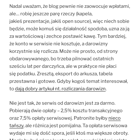
Nadal uważam, że blog pewnie nie zaowocuje wpłatami,
ale… robię jeszcze parę rzeczy (kapela,
jakieś prezentacje, jakiś open source), więc niech sobie
będzie, może komuś się działalność spodoba, uzna za ją
za wartościową i zechce postawić kawę. Tym bardziej,
że konto w serwisie nie kosztuje, a darowizny
korzystnie się rozlicza. Może nie prosto, od strony
obdarowywanego, bo trzeba pilnować ostatnich
sześciu lat per darczyńca, ale w praktyce nie płaci
się podatku. Zresztą, eksport do arkusza, tabela
przestawna i gotowe. Gdyby kogoś temat interesował,
to
dają dobry artykuł nt. rozliczania darowizn
.
Nie jest tak, że serwis od darowizn jest za darmo.
Pobierają dwie opłaty – 2,5% kosztu transakcyjnego
oraz 7,5% opłaty serwisowej. Patronite byłby
nieco
tańszy
, ale różnica jest pomijalna. Ta opłata serwisowa
wydaje mi się dość spora, jeśli ktoś ma większe obroty.