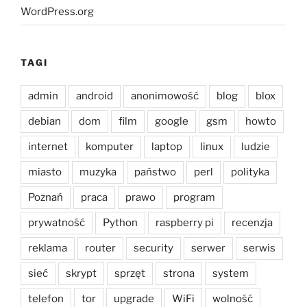
WordPress.org
TAGI
admin
android
anonimowość
blog
blox
debian
dom
film
google
gsm
howto
internet
komputer
laptop
linux
ludzie
miasto
muzyka
państwo
perl
polityka
Poznań
praca
prawo
program
prywatność
Python
raspberry pi
recenzja
reklama
router
security
serwer
serwis
sieć
skrypt
sprzęt
strona
system
telefon
tor
upgrade
WiFi
wolność