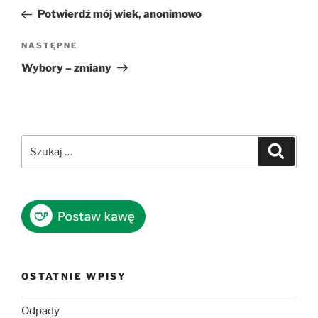
wpisu
wpis
Potwierdź mój wiek, anonimowo
Następny
NASTĘPNE
wpis
Wybory – zmiany
Szukaj:
Szukaj
OSTATNIE WPISY
Odpady