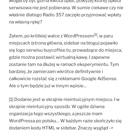
Mogła by być górna kwota opłat, powyżej której opłata
serwisowa nie jest pobierana. W sumie ciekawe czy nie
właśnie dlatego Radio 357 zaczęło przyjmować wpłaty
na własną rękę?
[1]
Zatem, po krótkiej walce z WordPressem
, w paru
miejscach (strona główna, sidebar na blogu) pojawiło
się logo serwisu buycoffee.to, prowadzące do miejsca,
gdzie można postawić wirtualną kawę. I zapewne
zostanie tam na dłużej w ramach eksperymentu. Tym
bardziej, że zamierzam wkrótce definitywnie i
całkowicie rozstać się z reklamami Google AdSense.
Ale o tym będzie już w innym wpisie…
[1] Dodanie jest w skrajnie nieintuicyjnym miejscu. I w
skrajnie nieintuicyjny sposób. W ogóle dziwna
organizacja tego wszystkiego, a jeszcze mam
WordPressa po polsku… W każdym razie skończyło się
dodaniem kodu HTML w sidebar. Znaczy
wygląd ->