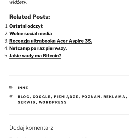
widżety.
Related Posts:
Ostatni odczyt
Wolne social media
Recenzja ultrabooka Acer Aspire 3S.
Netcamp po raz pierwszy.
Jakie wady ma Bitcoin?
KATEGORIE
INNE
TAGI
BLOG
,
GOOGLE
,
PIENIĄDZE
,
POZNAŃ
,
REKLAMA
,
SERWIS
,
WORDPRESS
Dodaj komentarz