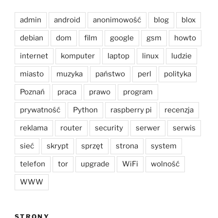
admin
android
anonimowość
blog
blox
debian
dom
film
google
gsm
howto
internet
komputer
laptop
linux
ludzie
miasto
muzyka
państwo
perl
polityka
Poznań
praca
prawo
program
prywatność
Python
raspberry pi
recenzja
reklama
router
security
serwer
serwis
sieć
skrypt
sprzęt
strona
system
telefon
tor
upgrade
WiFi
wolność
WWW
STRONY