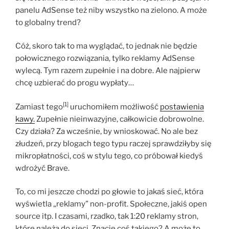
panelu AdSense też niby wszystko na zielono. A może
to globalny trend?
Cóż, skoro tak to ma wyglądać, to jednak nie będzie
połowicznego rozwiązania, tylko reklamy AdSense
wylecą. Tym razem zupełnie i na dobre. Ale najpierw
chcę uzbierać do progu wypłaty…
[1]
Zamiast tego
uruchomiłem możliwość
postawienia
kawy.
Zupełnie nieinwazyjne, całkowicie dobrowolne.
Czy działa? Za wcześnie, by wnioskować. No ale bez
złudzeń, przy blogach tego typu raczej sprawdziłyby się
mikropłatności, coś w stylu tego, co próbował kiedyś
wdrożyć Brave.
To, co mi jeszcze chodzi po głowie to jakaś sieć, która
wyświetla „reklamy” non-profit. Społeczne, jakiś open
source itp. I czasami, rzadko, tak 1:20 reklamy stron,
które należą do sieci. Znacie coś takiego? A może to