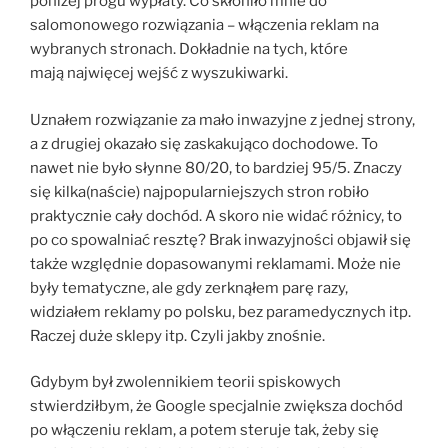
poniżej progu wypłaty. Co skłoniło mnie do
salomonowego rozwiązania – włączenia reklam na
wybranych stronach. Dokładnie na tych, które
mają najwięcej wejść z wyszukiwarki.
Uznałem rozwiązanie za mało inwazyjne z jednej strony,
a z drugiej okazało się zaskakująco dochodowe. To
nawet nie było słynne 80/20, to bardziej 95/5. Znaczy
się kilka(naście) najpopularniejszych stron robiło
praktycznie cały dochód. A skoro nie widać różnicy, to
po co spowalniać resztę? Brak inwazyjności objawił się
także względnie dopasowanymi reklamami. Może nie
były tematyczne, ale gdy zerknąłem parę razy,
widziałem reklamy po polsku, bez paramedycznych itp.
Raczej duże sklepy itp. Czyli jakby znośnie.
Gdybym był zwolennikiem teorii spiskowych
stwierdziłbym, że Google specjalnie zwiększa dochód
po włączeniu reklam, a potem steruje tak, żeby się