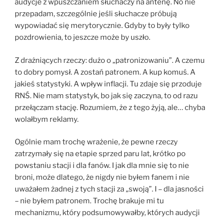
audycje z wpuszczaniem słuchaczy na antenę. No nie
przepadam, szczególnie jeśli słuchacze próbują
wypowiadać się merytorycznie. Gdyby to były tylko
pozdrowienia, to jeszcze może by uszło.
Z drażniących rzeczy: dużo o „patronizowaniu”. A czemu
to dobry pomysł. A zostań patronem. A kup komuś. A
jakieś statystyki. A wpływ inflacji. Tu zdaje się przoduje
RNŚ. Nie mam statystyk, bo jak się zaczyna, to od razu
przełączam stację. Rozumiem, że z tego żyją, ale… chyba
wolałbym reklamy.
Ogólnie mam trochę wrażenie, że pewne rzeczy
zatrzymały się na etapie sprzed paru lat, krótko po
powstaniu stacji i dla fanów. I jak dla mnie się to nie
broni, może dlatego, że nigdy nie byłem fanem i nie
uważałem żadnej z tych stacji za „swoją”. I – dla jasności
– nie byłem patronem. Trochę brakuje mi tu
mechanizmu, który podsumowywałby, których audycji