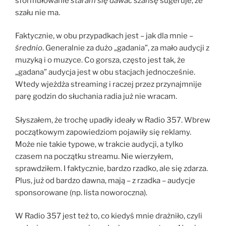
sformułowanie
staram się dawać szansę
sugeruje, że
szału nie ma.
Faktycznie, w obu przypadkach jest – jak dla mnie –
średnio
. Generalnie za dużo „gadania”, za mało audycji z
muzyką i o muzyce. Co gorsza, często jest tak, że
„gadana” audycja jest w obu stacjach jednocześnie.
Wtedy wjeżdża streaming i raczej przez przynajmnije
parę godzin do słuchania radia już nie wracam.
Słyszałem, że trochę upadły ideały w Radio 357. Wbrew
początkowym zapowiedziom pojawiły się reklamy.
Może nie takie typowe, w trakcie audycji, a tylko
czasem na początku streamu. Nie wierzyłem,
sprawdziłem. I faktycznie, bardzo rzadko, ale się zdarza.
Plus, już od bardzo dawna, mają – z rzadka – audycje
sponsorowane (np. lista noworoczna).
W Radio 357 jest też to, co kiedyś mnie drażniło, czyli