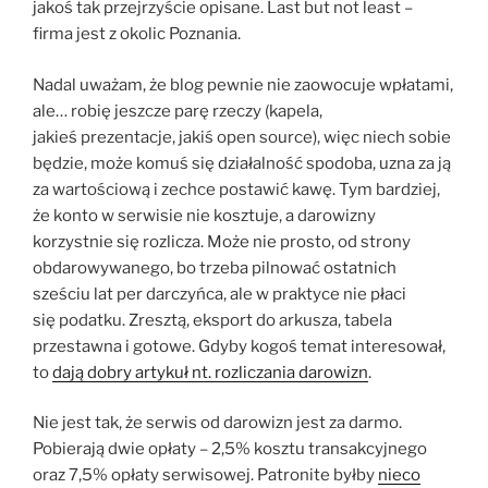
jakoś tak przejrzyście opisane. Last but not least –
firma jest z okolic Poznania.
Nadal uważam, że blog pewnie nie zaowocuje wpłatami,
ale… robię jeszcze parę rzeczy (kapela,
jakieś prezentacje, jakiś open source), więc niech sobie
będzie, może komuś się działalność spodoba, uzna za ją
za wartościową i zechce postawić kawę. Tym bardziej,
że konto w serwisie nie kosztuje, a darowizny
korzystnie się rozlicza. Może nie prosto, od strony
obdarowywanego, bo trzeba pilnować ostatnich
sześciu lat per darczyńca, ale w praktyce nie płaci
się podatku. Zresztą, eksport do arkusza, tabela
przestawna i gotowe. Gdyby kogoś temat interesował,
to
dają dobry artykuł nt. rozliczania darowizn
.
Nie jest tak, że serwis od darowizn jest za darmo.
Pobierają dwie opłaty – 2,5% kosztu transakcyjnego
oraz 7,5% opłaty serwisowej. Patronite byłby
nieco