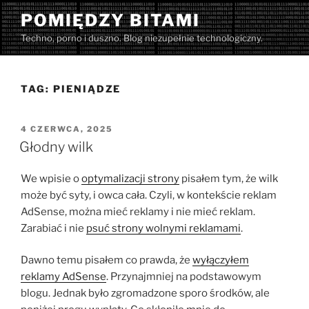
Przejdź
POMIĘDZY BITAMI
do
Techno, porno i duszno. Blog niezupełnie technologiczny.
treści
TAG:
PIENIĄDZE
OPUBLIKOWANE
4 CZERWCA, 2025
W
Głodny wilk
We wpisie o
optymalizacji strony
pisałem tym, że wilk
może być syty, i owca cała. Czyli, w kontekście reklam
AdSense, można mieć reklamy i nie mieć reklam.
Zarabiać i nie
psuć strony wolnymi reklamami
.
Dawno temu pisałem co prawda, że
wyłączyłem
reklamy AdSense
. Przynajmniej na podstawowym
blogu. Jednak było zgromadzone sporo środków, ale