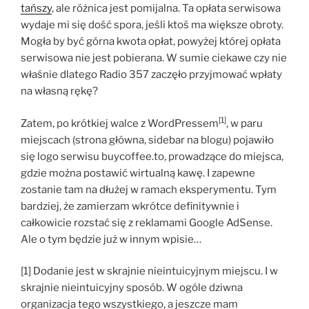
tańszy
, ale różnica jest pomijalna. Ta opłata serwisowa
wydaje mi się dość spora, jeśli ktoś ma większe obroty.
Mogła by być górna kwota opłat, powyżej której opłata
serwisowa nie jest pobierana. W sumie ciekawe czy nie
właśnie dlatego Radio 357 zaczęło przyjmować wpłaty
na własną rękę?
[1]
Zatem, po krótkiej walce z WordPressem
, w paru
miejscach (strona główna, sidebar na blogu) pojawiło
się logo serwisu buycoffee.to, prowadzące do miejsca,
gdzie można postawić wirtualną kawę. I zapewne
zostanie tam na dłużej w ramach eksperymentu. Tym
bardziej, że zamierzam wkrótce definitywnie i
całkowicie rozstać się z reklamami Google AdSense.
Ale o tym będzie już w innym wpisie…
[1] Dodanie jest w skrajnie nieintuicyjnym miejscu. I w
skrajnie nieintuicyjny sposób. W ogóle dziwna
organizacja tego wszystkiego, a jeszcze mam