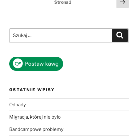
Stronicowanie
Nast
Strona
1
stro
wpisów
Szukaj:
Szukaj
OSTATNIE WPISY
Odpady
Migracja, której nie było
Bandcampowe problemy