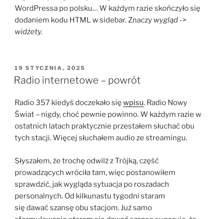
WordPressa po polsku… W każdym razie skończyło się
dodaniem kodu HTML w sidebar. Znaczy
wygląd ->
widżety.
OPUBLIKOWANE
19 STYCZNIA, 2025
W
Radio internetowe – powrót
Radio 357 kiedyś doczekało się
wpisu
. Radio Nowy
Świat – nigdy, choć pewnie powinno. W każdym razie w
ostatnich latach praktycznie przestałem słuchać obu
tych stacji. Więcej słuchałem audio ze streamingu.
Słyszałem, że trochę odwilż z Trójką, część
prowadzących wróciła tam, więc postanowiłem
sprawdzić, jak wygląda sytuacja po roszadach
personalnych. Od kilkunastu tygodni staram
się dawać szansę obu stacjom. Już samo