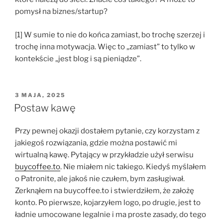
pomysł na biznes/startup?
[1] W sumie to nie do końca zamiast, bo trochę szerzej i
trochę inna motywacja. Więc to „zamiast” to tylko w
kontekście „jest blog i są pieniądze”.
OPUBLIKOWANE
3 MAJA, 2025
W
Postaw kawę
Przy pewnej okazji dostałem pytanie, czy korzystam z
jakiegoś rozwiązania, gdzie można postawić mi
wirtualną kawę. Pytający w przykładzie użył serwisu
buycoffee.to
. Nie miałem nic takiego. Kiedyś myślałem
o Patronite, ale jakoś nie czułem, bym zasługiwał.
Zerknąłem na buycoffee.to i stwierdziłem, że założę
konto. Po pierwsze, kojarzyłem logo, po drugie, jest to
ładnie umocowane legalnie i ma proste zasady, do tego