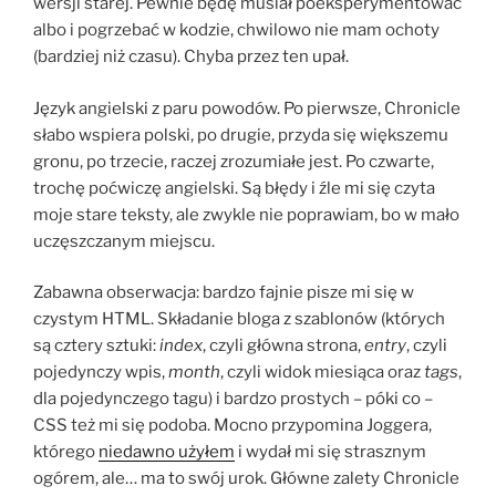
wersji starej. Pewnie będę musiał poeksperymentować
albo i pogrzebać w kodzie, chwilowo nie mam ochoty
(bardziej niż czasu). Chyba przez ten upał.
Język angielski z paru powodów. Po pierwsze, Chronicle
słabo wspiera polski, po drugie, przyda się większemu
gronu, po trzecie, raczej zrozumiałe jest. Po czwarte,
trochę poćwiczę angielski. Są błędy i źle mi się czyta
moje stare teksty, ale zwykle nie poprawiam, bo w mało
uczęszczanym miejscu.
Zabawna obserwacja: bardzo fajnie pisze mi się w
czystym HTML. Składanie bloga z szablonów (których
są cztery sztuki:
index
, czyli główna strona,
entry
, czyli
pojedynczy wpis,
month
, czyli widok miesiąca oraz
tags
,
dla pojedynczego tagu) i bardzo prostych – póki co –
CSS też mi się podoba. Mocno przypomina Joggera,
którego
niedawno użyłem
i wydał mi się strasznym
ogórem, ale… ma to swój urok. Główne zalety Chronicle