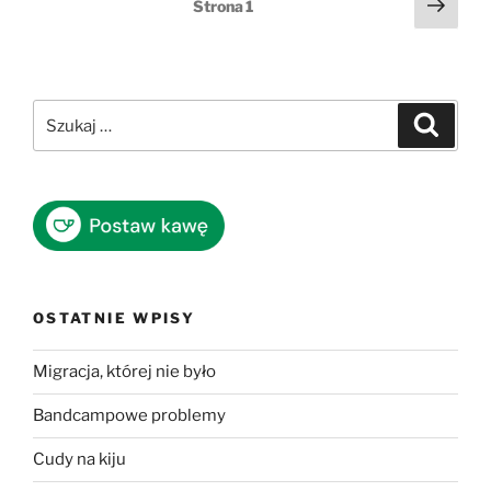
Nast
Strona
1
stro
wpisów
Szukaj:
Szukaj
OSTATNIE WPISY
Migracja, której nie było
Bandcampowe problemy
Cudy na kiju