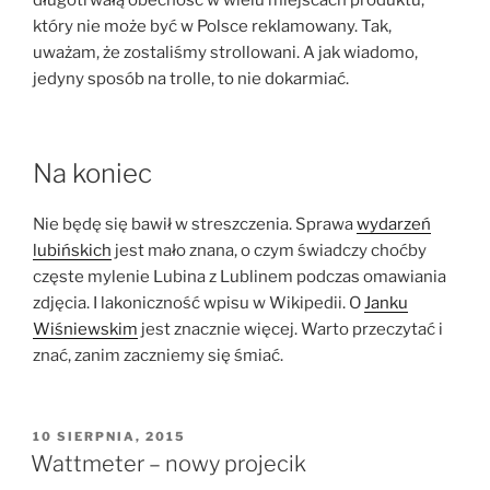
który nie może być w Polsce reklamowany. Tak,
uważam, że zostaliśmy strollowani. A jak wiadomo,
jedyny sposób na trolle, to nie dokarmiać.
Na koniec
Nie będę się bawił w streszczenia. Sprawa
wydarzeń
lubińskich
jest mało znana, o czym świadczy choćby
częste mylenie Lubina z Lublinem podczas omawiania
zdjęcia. I lakoniczność wpisu w Wikipedii. O
Janku
Wiśniewskim
jest znacznie więcej. Warto przeczytać i
znać, zanim zaczniemy się śmiać.
OPUBLIKOWANE
10 SIERPNIA, 2015
W
Wattmeter – nowy projecik