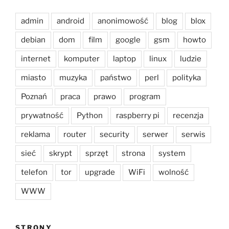
admin
android
anonimowość
blog
blox
debian
dom
film
google
gsm
howto
internet
komputer
laptop
linux
ludzie
miasto
muzyka
państwo
perl
polityka
Poznań
praca
prawo
program
prywatność
Python
raspberry pi
recenzja
reklama
router
security
serwer
serwis
sieć
skrypt
sprzęt
strona
system
telefon
tor
upgrade
WiFi
wolność
WWW
STRONY