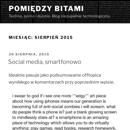
Przejdź
POMIĘDZY BITAMI
do
Techno, porno i duszno. Blog niezupełnie technologiczny.
treści
MIESIĄC:
SIERPIEŃ 2015
OPUBLIKOWANE
30 SIERPNIA, 2015
W
Social media, smartfonowo
Idealnie pasuje jako podsumowanie offtopica
wynikłego w komentarzach przy poprzednim wpisie.