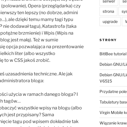
serwer
se
i (polowanie), Opera (przeglądarka) czy
strona
sy
ierwszy ten lepszy (no dobrze, admini
e…), ale dzięki temu mamy tagi typu
upgrade
W
JP nie dodawał tagu), Katastrofa (taka
 potężne brzmienie) i Wpis (Wpis na
blog jest małą). Też w sumie
STRONY
 się opcja pozwalająca na prezentowanie
elkich liter (albo wszystko
BitlBee tutorial
ię to w CSS jakoś zrobić.
Debian GNU/Lin
ś uzasadnienia techniczne. Ale jak
Debian GNU/Lin
administratora bloga:
V6515
Przydatne pole
ości użycia w ramach danego bloga? I
ch tagów…
Tabulatury ba
zobaczyć wszystkie wpisy na blogu (albo
Virgin Mobile 
tórych jest przypisany? Sama
iknięcie tagu pod wpisem dokładnie tak
Wiązanie krawa