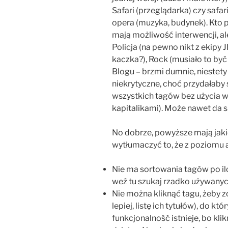
Safari (przeglądarka) czy safar
opera (muzyka, budynek). Kto p
mają możliwość interwencji, al
Policja (na pewno nikt z ekipy 
kaczka?), Rock (musiało to być
Blogu – brzmi dumnie, niestety 
niekrytyczne, choć przydałaby
wszystkich tagów bez użycia wi
kapitalikami). Może nawet da s
No dobrze, powyższe mają jakie
wytłumaczyć to, że z poziomu 
Nie ma sortowania tagów po il
weź tu szukaj rzadko używany
Nie można kliknąć tagu, żeby 
lepiej, listę ich tytułów), do k
funkcjonalność istnieje, bo kl