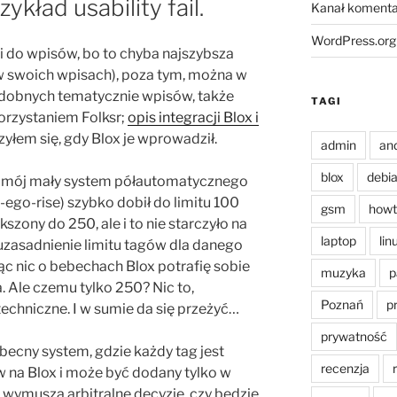
ykład usability fail.
Kanał komenta
WordPress.org
ki do wpisów, bo to chyba najszybsza
w swoich wpisach), poza tym, można w
dobnych tematycznie wpisów, także
TAGI
orzystaniem Folksr;
opis integracji Blox i
zyłem się, gdy Blox je wprowadził.
admin
an
blox
debi
 – mój mały system półautomatycznego
ego-rise) szybko dobił do limitu 100
gsm
howt
kszony do 250, ale i to nie starczyło na
laptop
lin
 uzasadnienie limitu tagów dla danego
ąc nic o bebechach Blox potrafię sobie
muzyka
p
 Ale czemu tylko 250? Nic to,
Poznań
p
techniczne. I w sumie da się przeżyć…
prywatność
becny system, gdzie każdy tag jest
recenzja
w na Blox i może być dodany tylko w
y) wymusza arbitralne decyzje, czy będzie