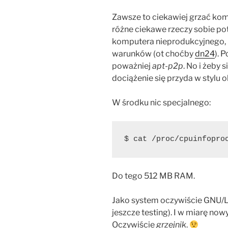
Zawsze to ciekawiej grzać kom
różne ciekawe rzeczy sobie pot
komputera nieprodukcyjnego, p
warunków (ot choćby
dn24
). 
poważniej
apt-p2p
. No i żeby 
dociążenie się przyda w stylu 
W środku nic specjalnego:
$ cat /proc/cpuinfopro
Do tego 512 MB RAM.
Jako system oczywiście GNU/Li
jeszcze testing). I w miarę nowy
Oczywiście
grzejnik
.