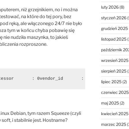
luty 2026
(8)
puterem, niż grzejnikiem, no i można
estować, na które do tej pory, bez
styczeń 2026
(
od ręką, ale włączonego 24/7 nie było
grudzień 2025
Poza tym w końcu chyba pobawię się
się nie nudziła maszynka, to jakieś
listopad 2025
(
obliczenia rozproszone.
październik 20
wrzesień 2025
sierpień 2025
(
cessor       : 0vendor_id       : AuthenticAMDcpu 
lipiec 2025
(2)
czerwiec 2025
maj 2025
(2)
nux Debian, tym razem Squeeze (czyli
kwiecień 2025
 soft, i stabilnie jest. Hostname?
marzec 2025
(