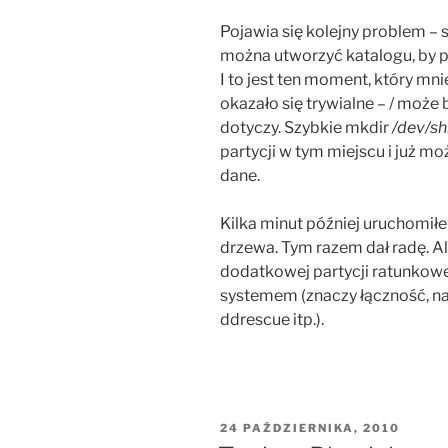
Pojawia się kolejny problem – s
można utworzyć katalogu, by 
I to jest ten moment, który mni
okazało się trywialne – / może
dotyczy. Szybkie mkdir
/dev/s
partycji w tym miejscu i już 
dane.
Kilka minut później uruchomi
drzewa. Tym razem dał radę. A
dodatkowej partycji ratunkowe
systemem (znaczy łączność, na
ddrescue itp.).
OPUBLIKOWANE
24 PAŹDZIERNIKA, 2010
W