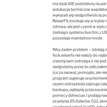
ma dysk IDE podzielony na par
(edukacja techniczna współdom
wykazali się nadgorliwością prz
ReiserFS montuje się w trybie
r
zdrowa, ale jest czymś w stylu
żadnego systemu live (tzn. z U
pozostaje maintaince mode.
Niby żaden problem – istnieją 
fsck.reiserfs nie należy do naj
zresztą sam ostrzega (i nie jes
nadgodziny przez to zaliczałe
(co za nazwa), pomogło, ale nie
program sugeruje uruchomieni
razem ostrzeżenie zajmuje cały
backupu, najlepiej przerzucen
pomocy
ddrescue
. I podają n
za jedyne 25 dolarów. Cóż, sko
uruchomić jakieś liveCD, żeby 