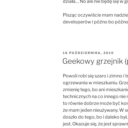
działa… No ale nie będę się w 
Pisząc oczywiście mam nadziej
developerów i późno bo późno, 
OPUBLIKOWANE
16 PAŹDZIERNIKA, 2010
W
Geekowy grzejnik (
Powoli robi się szaro i zimno 
ogrzewania w mieszkaniu. Grzej
zmienię tego, bo ani mieszkan
technicznych na co innego nie 
to równie dobrze może być kom
że mam jeden nieużywany. W su
doszło do tego, bo i daleko był
jest. Okazuje się, że jest sprawn