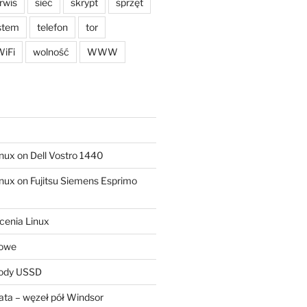
rwis
sieć
skrypt
sprzęt
stem
telefon
tor
iFi
wolność
WWW
ux on Dell Vostro 1440
ux on Fujitsu Siemens Esprimo
cenia Linux
sowe
kody USSD
ta – węzeł pół Windsor