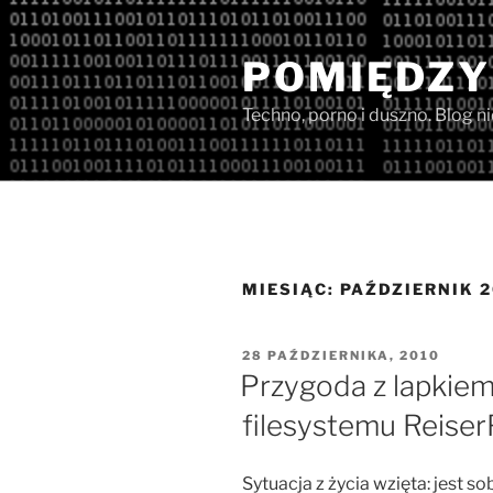
Przejdź
do
POMIĘDZY
treści
Techno, porno i duszno. Blog n
MIESIĄC:
PAŹDZIERNIK 2
OPUBLIKOWANE
28 PAŹDZIERNIKA, 2010
W
Przygoda z lapkiem
filesystemu Reiser
Sytuacja z życia wzięta: jest so