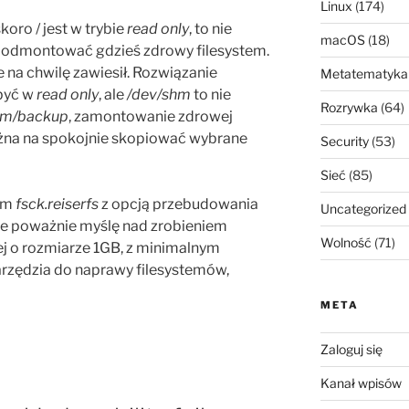
Linux
(174)
koro / jest w trybie
read only
, to nie
macOS
(18)
podmontować gdzieś zdrowy filesystem.
e na chwilę zawiesił. Rozwiązanie
Metatematyka
 być w
read only
, ale
/dev/shm
to nie
Rozrywka
(64)
hm/backup
, zamontowanie zdrowej
można na spokojnie skopiować wybrane
Security
(53)
Sieć
(85)
łem
fsck.reiserfs
z opcją przebudowania
Uncategorized
le poważnie myślę nad zrobieniem
Wolność
(71)
j o rozmiarze 1GB, z minimalnym
rzędzia do naprawy filesystemów,
META
Zaloguj się
Kanał wpisów