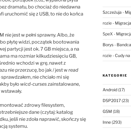
 bez dramatu, bo chociaż do niedawna
Szczeżuja
-
Mig
fi uruchomić się z USB, to nie do końca
rozie
-
Migracja,
SpeX
-
Migracja
M nie jest w pełni sprawny. Albo, że
(bo płytę widzi, początek bootowania
Borys
-
Bandca
j partycji jest ok. 7 GB miejsca, a na
rozie
-
Cudy na 
sama ma rozmiar kilkudziesięciu GB,
rednio wchodzi w grę, nawet z
u nie przerzucę, bo jak / jest w
read
KATEGORIE
nie sprawdzałem, nie chciało mi się
jakby było
wicd-curses
zainstalowane,
Android
(17)
e wstawały.
DSP2017
(23)
montować zdrowy filesystem,
GSM
(18)
trzebniejsze dane (czytaj: katalog
, jeśli nie zdoła naprawić, skończy się
Inne
(293)
acją systemu.