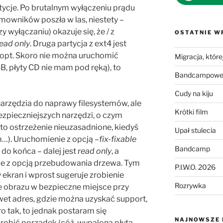
tycje. Po brutalnym wyłączeniu prądu
owników poszła w las, niestety –
y wyłączaniu) okazuje się, że / z
OSTATNIE W
ead only
. Druga partycja z ext4 jest
 /opt. Skoro nie można uruchomić
Migracja, której
SB, płyty CD nie mam pod ręką), to
Bandcampowe 
Cudy na kiju
narzędzia do naprawy filesystemów, ale
Krótki film
bezpieczniejszych narzędzi, o czym
t to ostrzeżenie nieuzasadnione, kiedyś
Upał stulecia
m…). Uruchomienie z opcją
–fix-fixable
Bandcamp
 do końca – dalej jest
read only
, a
e z opcją przebudowania drzewa. Tym
P.I.W.O. 2026
 ekran i wprost sugeruje zrobienie
Rozrywka
ie obrazu w bezpieczne miejsce przy
awet adres, gdzie można uzyskać support,
ro tak, to jednak postaram się
NAJNOWSZE
zrobić porządek (cóż, wypalona płyta