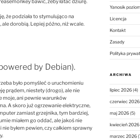
greasemonkey bawić, żeby łatać dziurę.
Yanosik pozio
ę, że podziała to stymulująco na
Licencja
ale dorobią. Lepiej późno, niż wcale.
Kontakt
Zasady
Polityka prywa
powered by Debian).
ARCHIWA
i trzeba było pomyśleć o uruchomieniu
lipiec 2026
(4)
ę prądem, niestety (drogo), ale nie
ie moje, ani pewnie warunków
czerwiec 2026
ma. A skoro już ogrzewanie elektryczne,
puter zamiast grzejnika, tym bardziej,
maj 2026
(5)
mie miałem go oddać, ale jakoś nie
kwiecień 2026
, i nie byłem pewien, czy całkiem sprawny
y.
marzec 2026
(