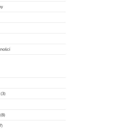
my
tności
(3)
(8)
7)