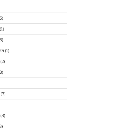
5)
(1)
3)
25
(1)
(2)
3)
family      : 6model           : 8model name      
(3)
(3)
3)