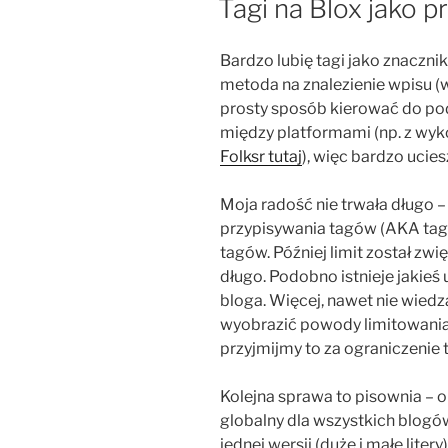
Tagi na Blox jako prz
Bardzo lubię tagi jako znaczni
metoda na znalezienie wpisu (
prosty sposób kierować do po
między platformami (np. z wyk
Folksr tutaj
), więc bardzo ucies
Moja radość nie trwała długo
przypisywania tagów (AKA tag-
tagów. Później limit został zwię
długo. Podobno istnieje jakieś
bloga. Więcej, nawet nie wiedz
wyobrazić powody limitowania.
przyjmijmy to za ograniczenie 
Kolejna sprawa to pisownia – o
globalny dla wszystkich blogó
jednej wersji (duże i małe liter