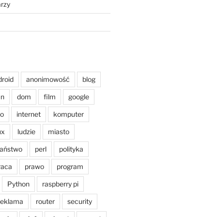
rzy
droid
anonimowość
blog
an
dom
film
google
o
internet
komputer
ux
ludzie
miasto
aństwo
perl
polityka
raca
prawo
program
Python
raspberry pi
reklama
router
security