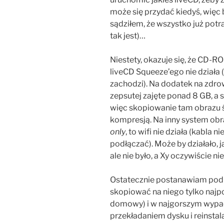
może się przydać kiedyś, więc
sądziłem, że wszystko już potra
tak jest)…
Niestety, okazuje się, że CD-RO
liveCD Squeeze’ego nie działa 
zachodzi). Na dodatek na zdrowe
zepsutej zajęte ponad 8 GB, a 
więc skopiowanie tam obrazu ś
kompresją. Na inny system obraz
only
, to wifi nie działa (kabla 
podłączać). Może by działało, 
ale nie było, a Xy oczywiście ni
Ostatecznie postanawiam pod
skopiować na niego tylko najpo
domowy) i w najgorszym wypadku
przekładaniem dysku i reinstal