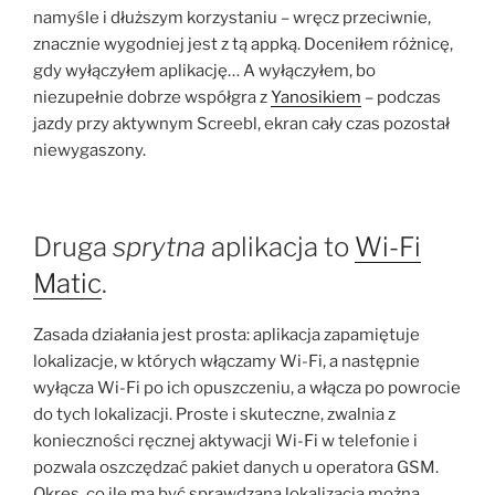
namyśle i dłuższym korzystaniu – wręcz przeciwnie,
znacznie wygodniej jest z tą appką. Doceniłem różnicę,
gdy wyłączyłem aplikację… A wyłączyłem, bo
niezupełnie dobrze współgra z
Yanosikiem
– podczas
jazdy przy aktywnym Screebl, ekran cały czas pozostał
niewygaszony.
Druga
sprytna
aplikacja to
Wi-Fi
Matic
.
Zasada działania jest prosta: aplikacja zapamiętuje
lokalizacje, w których włączamy Wi-Fi, a następnie
wyłącza Wi-Fi po ich opuszczeniu, a włącza po powrocie
do tych lokalizacji. Proste i skuteczne, zwalnia z
konieczności ręcznej aktywacji Wi-Fi w telefonie i
pozwala oszczędzać pakiet danych u operatora GSM.
Okres, co ile ma być sprawdzana lokalizacja można