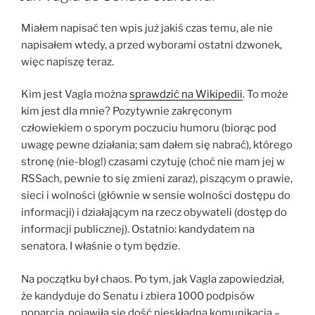
Miałem napisać ten wpis już jakiś czas temu, ale nie
napisałem wtedy, a przed wyborami ostatni dzwonek,
więc napiszę teraz.
Kim jest Vagla można
sprawdzić na Wikipedii
. To może
kim jest dla mnie? Pozytywnie zakręconym
człowiekiem o sporym poczuciu humoru (biorąc pod
uwagę pewne działania; sam dałem się nabrać), którego
stronę (nie-blog!) czasami czytuję (choć nie mam jej w
RSSach, pewnie to się zmieni zaraz), piszącym o prawie,
sieci i wolności (głównie w sensie wolności dostępu do
informacji) i działającym na rzecz obywateli (dostęp do
informacji publicznej). Ostatnio: kandydatem na
senatora. I właśnie o tym będzie.
Na początku był chaos. Po tym, jak Vagla zapowiedział,
że kandyduje do Senatu i zbiera 1000 podpisów
poparcia, pojawiła się dość nieskładna komunikacja –