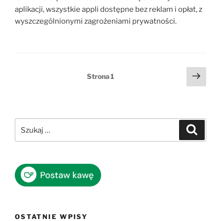
aplikacji, wszystkie appli dostępne bez reklam i opłat, z
wyszczególnionymi zagrożeniami prywatności.
Stronicowanie
Nast
Strona
1
stro
wpisów
Szukaj:
Szukaj
OSTATNIE WPISY