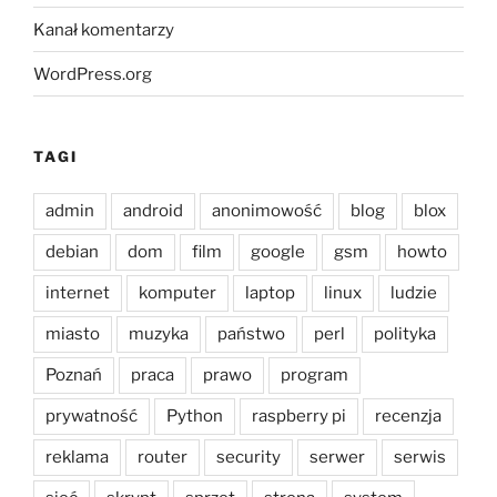
Kanał komentarzy
WordPress.org
TAGI
admin
android
anonimowość
blog
blox
debian
dom
film
google
gsm
howto
internet
komputer
laptop
linux
ludzie
miasto
muzyka
państwo
perl
polityka
Poznań
praca
prawo
program
prywatność
Python
raspberry pi
recenzja
reklama
router
security
serwer
serwis