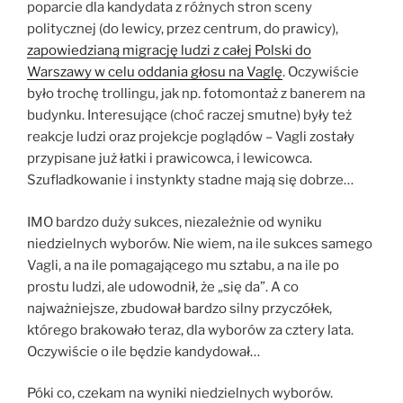
poparcie dla kandydata z różnych stron sceny
politycznej (do lewicy, przez centrum, do prawicy),
zapowiedzianą migrację ludzi z całej Polski do
Warszawy w celu oddania głosu na Vaglę
. Oczywiście
było trochę trollingu, jak np. fotomontaż z banerem na
budynku. Interesujące (choć raczej smutne) były też
reakcje ludzi oraz projekcje poglądów – Vagli zostały
przypisane już łatki i prawicowca, i lewicowca.
Szufladkowanie i instynkty stadne mają się dobrze…
IMO bardzo duży sukces, niezależnie od wyniku
niedzielnych wyborów. Nie wiem, na ile sukces samego
Vagli, a na ile pomagającego mu sztabu, a na ile po
prostu ludzi, ale udowodnił, że „się da”. A co
najważniejsze, zbudował bardzo silny przyczółek,
którego brakowało teraz, dla wyborów za cztery lata.
Oczywiście o ile będzie kandydował…
Póki co, czekam na wyniki niedzielnych wyborów.