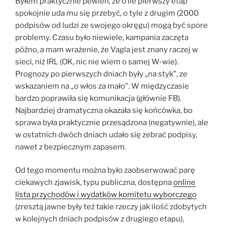
Byłem praktycznie pewien, że o ile pierwszy etap
spokojnie uda mu się przebyć, o tyle z drugim (2000
podpisów od ludzi ze swojego okręgu) mogą być spore
problemy. Czasu było niewiele, kampania zaczęta
późno, a mam wrażenie, że Vagla jest znany raczej w
sieci, niż IRL (OK, nic nie wiem o samej W-wie).
Prognozy po pierwszych dniach były „na styk”, ze
wskazaniem na „o włos za mało”. W międzyczasie
bardzo poprawiła się komunikacja (głównie FB).
Najbardziej dramatyczna okazała się końcówka, bo
sprawa była praktycznie przesądzona (negatywnie), ale
w ostatnich dwóch dniach udało się zebrać podpisy,
nawet z bezpiecznym zapasem.
Od tego momentu można było zaobserwować parę
ciekawych zjawisk, typu publiczna, dostępna
online
lista przychodów i wydatków komitetu wyborczego
(zresztą jawne były też takie rzeczy jak ilość zdobytych
w kolejnych dniach podpisów z drugiego etapu),