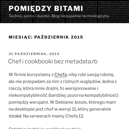
Przejdź
POMIĘDZY BITAMI
do
Techno, porno i duszno. Blog niezupełnie technologiczny.
treści
MIESIĄC:
PAŹDZIERNIK 2015
OPUBLIKOWANE
31 PAŹDZIERNIKA, 2015
W
Chef i cookbooki bez metadata.rb
W firmie korzystamy z
Chefa
, niby robi swoją robotę,
ale nie przepadam za nim z różnych względów. Jedna z
rzeczy, która mnie drażni, to wersjonowanie i
niekompatybilność (bardziej: pozorna kompatybilność)
pomiędzy wersjami. W Debianie Jessie, którego mam
na desktopie jest chef w wersji 11, który generalnie
działał. Na serwerach mamy Chefa 12.