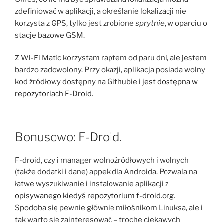
zdefiniować w aplikacji, a określanie lokalizacji nie
korzysta z GPS, tylko jest zrobione
sprytnie
, w oparciu o
stacje bazowe GSM.
Z Wi-Fi Matic korzystam raptem od paru dni, ale jestem
bardzo zadowolony. Przy okazji, aplikacja posiada wolny
kod źródłowy dostępny na Githubie i
jest dostępna w
repozytoriach F-Droid
.
Bonusowo:
F-Droid
.
F-droid, czyli manager wolnoźródłowych i wolnych
(także dodatki i dane) appek dla Androida. Pozwala na
łatwe wyszukiwanie i instalowanie aplikacji z
opisywanego kiedyś repozytorium f-droid.org
.
Spodoba się pewnie głównie miłośnikom Linuksa, ale i
tak warto się zainteresować – trochę ciekawych