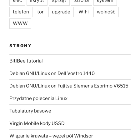
sieć
skrypt
sprzęt
strona
system
telefon
tor
upgrade
WiFi
wolność
WWW
STRONY
BitlBee tutorial
Debian GNU/Linux on Dell Vostro 1440
Debian GNU/Linux on Fujitsu Siemens Esprimo V6515
Przydatne polecenia Linux
Tabulatury basowe
Virgin Mobile kody USSD
Wiązanie krawata – węzeł pół Windsor