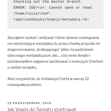
Checking out the master branch.
ERROR: IOError: Cannot open or read 
/home/rozie/chef-
repo/cookbooks/nodejs/metadata.rb!
Zacząłem szukać i widywać różne dziwne rozwiązania
na nieistniejące metadata.rb, przez chwilę przyszło mi
dogenerowanie „brakującego” pliku na podstawie
obecnego metadata.json, ale… coś mnie tknęło i
postanowiłem najpierw spróbować z nowszym Chefem
u siebie na lapku.
Ależ oczywiście, że instalacja Chefa w wersji 12
rozwiązała problem.
OPUBLIKOWANE
22 PAŹDZIERNIKA, 2015
W
Jak Vagla do Senatu startował