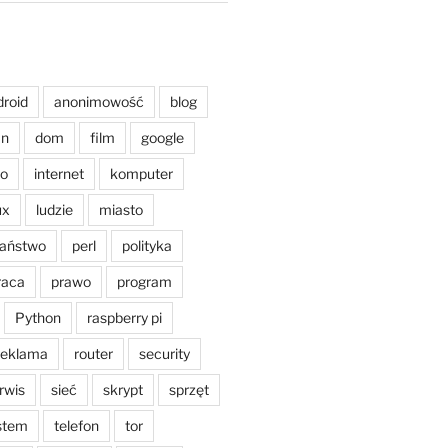
droid
anonimowość
blog
an
dom
film
google
o
internet
komputer
ux
ludzie
miasto
aństwo
perl
polityka
raca
prawo
program
Python
raspberry pi
reklama
router
security
rwis
sieć
skrypt
sprzęt
stem
telefon
tor