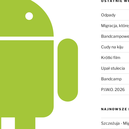
OSTATNIE W
Odpady
Migracja, której
Bandcampowe 
Cudy na kiju
Krótki film
Upał stulecia
Bandcamp
P.I.W.O. 2026
NAJNOWSZE
Szczeżuja
-
Mig