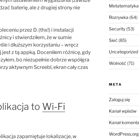
ywnym ustawieniem wygaszania (zawsze
Metatematyka
ać baterię, ale z drugiej strony nie
Rozrywka
(64)
Security
(53)
eceniu przez D. (thx!) i instalacji
żnicy i stwierdziłem, że w sumie
Sieć
(85)
yśle i dłuższym korzystaniu – wręcz
Uncategorized
 jest z tą appką. Doceniłem różnicę, gdy
zyłem, bo niezupełnie dobrze współgra
Wolność
(71)
przy aktywnym Screebl, ekran cały czas
META
Zaloguj się
likacja to
Wi-Fi
Kanał wpisów
Kanał komenta
WordPress.org
plikacja zapamiętuje lokalizacje, w