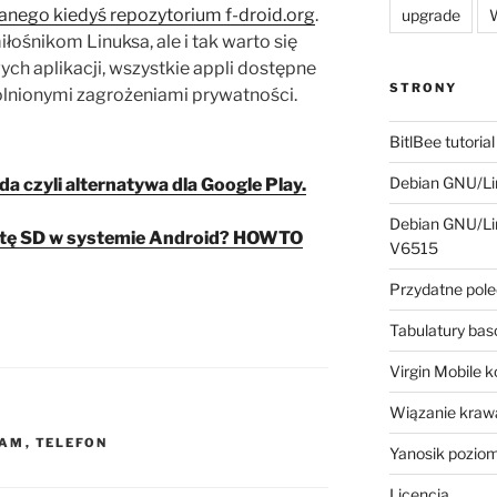
anego kiedyś repozytorium f-droid.org
.
upgrade
W
ośnikom Linuksa, ale i tak warto się
ch aplikacji, wszystkie appli dostępne
STRONY
gólnionymi zagrożeniami prywatności.
BitlBee tutorial
Debian GNU/Lin
a czyli alternatywa dla Google Play.
Debian GNU/Lin
kartę SD w systemie Android? HOWTO
V6515
Przydatne pole
Tabulatury ba
Virgin Mobile 
Wiązanie krawa
RAM
,
TELEFON
Yanosik pozio
Licencja