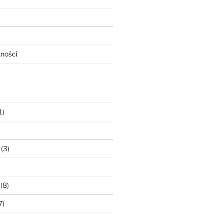
tności
1)
(3)
(8)
7)