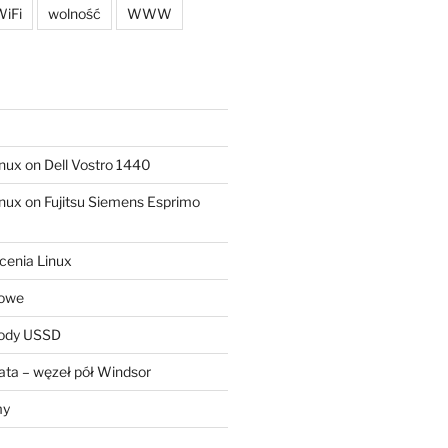
iFi
wolność
WWW
ux on Dell Vostro 1440
ux on Fujitsu Siemens Esprimo
cenia Linux
sowe
kody USSD
ta – węzeł pół Windsor
my