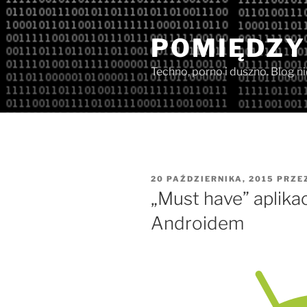
Przejdź
do
POMIĘDZY
treści
Techno, porno i duszno. Blog n
OPUBLIKOWANE
20 PAŹDZIERNIKA, 2015
PRZE
W
„Must have” aplikac
Androidem