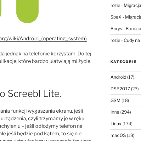
rozie
-
Migracja,
SpeX
-
Migracja
Borys
-
Bandca
a.org/wiki/Android_(operating_system)
rozie
-
Cudy na 
da jednak na telefonie korzystam. Do tej
likacje, które bardzo ułatwiają mi życie.
KATEGORIE
Android
(17)
DSP2017
(23)
to
Screebl Lite
.
GSM
(18)
nia funkcji wygaszania ekranu, jeśli
Inne
(294)
urządzenia, czyli trzymamy je w ręku.
Linux
(174)
hyleniu – jeśli odłożymy telefon na
ale jeśli będzie pod kątem, to się nie
macOS
(18)