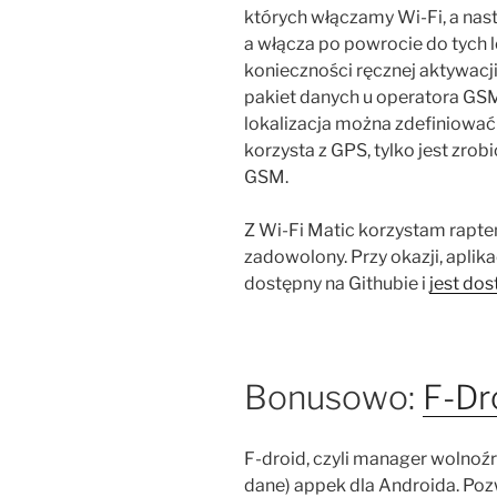
których włączamy Wi-Fi, a nast
a włącza po powrocie do tych lo
konieczności ręcznej aktywacji
pakiet danych u operatora GSM
lokalizacja można zdefiniować w 
korzysta z GPS, tylko jest zrob
GSM.
Z Wi-Fi Matic korzystam rapte
zadowolony. Przy okazji, aplik
dostępny na Githubie i
jest do
Bonusowo:
F-Dr
F-droid, czyli manager wolnoźr
dane) appek dla Androida. Poz