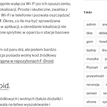
ępnie wyłącza Wi-Fi po ich opuszczeniu,
kalizacji. Proste i skuteczne, zwalnia z
TAGI
 Wi-Fi w telefonie i pozwala oszczędzać
. Okres, co ile ma być sprawdzana
admin
an
aplikacji, a określanie lokalizacji nie
ione
sprytnie
, w oparciu o stacje bazowe
blox
debi
gsm
howt
m od paru dni, ale jestem bardzo
laptop
lin
acja posiada wolny kod źródłowy
muzyka
p
stępna w repozytoriach F-Droid
.
Poznań
p
prywatność
oid
.
recenzja
serwer
se
ódłowych i wolnych (także dodatki i
strona
sy
wala na łatwe wyszukiwanie i