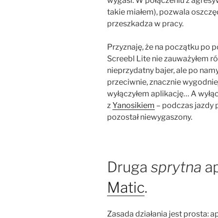
wygasi. W połączeniu z agres
takie miałem), pozwala oszczędz
przeszkadza w pracy.
Przyznaję, że na początku po pol
Screebl Lite nie zauważyłem ró
nieprzydatny bajer, ale po nam
przeciwnie, znacznie wygodniej
wyłączyłem aplikację… A wyłąc
z
Yanosikiem
– podczas jazdy 
pozostał niewygaszony.
Druga
sprytna
ap
Matic
.
Zasada działania jest prosta: a