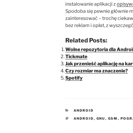
instalowanie aplikacji z
opisyw
Spodoba się pewnie głównie mił
zainteresować – trochę ciekawy
bez reklam i opłat, z wyszcze
Related Posts:
Wolne repozytoria dla Android
Tickmate
Jak przenieść aplikację na 
Czy rozmiar ma znaczenie?
Spotify
KATEGORIE
ANDROID
TAGI
ANDROID
,
GNU
,
GSM
,
POG