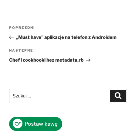
Nawigacja
Poprzedni
POPRZEDNI
wpisu
wpis
„Must have” aplikacje na telefon z Androidem
Następny
NASTĘPNE
wpis
Chef i cookbooki bez metadata.rb
Szukaj:
Szukaj