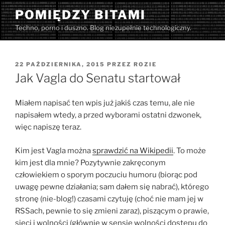
Przejdź
POMIĘDZY BITAMI
do
Techno, porno i duszno. Blog niezupełnie technologiczny.
treści
OPUBLIKOWANE
22 PAŹDZIERNIKA, 2015
PRZEZ
ROZIE
W
Jak Vagla do Senatu startował
Miałem napisać ten wpis już jakiś czas temu, ale nie
napisałem wtedy, a przed wyborami ostatni dzwonek,
więc napiszę teraz.
Kim jest Vagla można
sprawdzić na Wikipedii
. To może
kim jest dla mnie? Pozytywnie zakręconym
człowiekiem o sporym poczuciu humoru (biorąc pod
uwagę pewne działania; sam dałem się nabrać), którego
stronę (nie-blog!) czasami czytuję (choć nie mam jej w
RSSach, pewnie to się zmieni zaraz), piszącym o prawie,
sieci i wolności (głównie w sensie wolności dostępu do