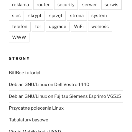
reklama
router
security
serwer
serwis
sieć
skrypt
sprzęt
strona
system
telefon
tor
upgrade
WiFi
wolność
WWW
STRONY
BitlBee tutorial
Debian GNU/Linux on Dell Vostro 1440
Debian GNU/Linux on Fujitsu Siemens Esprimo V6515
Przydatne polecenia Linux
Tabulatury basowe
Virgin Mobile kody USSD