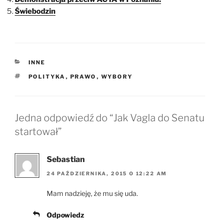
Świebodzin
KATEGORIE
INNE
TAGI
POLITYKA
,
PRAWO
,
WYBORY
Jedna odpowiedź do “Jak Vagla do Senatu
startował”
Sebastian
24 PAŹDZIERNIKA, 2015 O 12:22 AM
Mam nadzieję, że mu się uda.
Odpowiedz