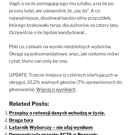
Vagli, a na ile pomagającego mu sztabu, a na ile po
prostu ludzi, ale udowodnił, że „się da”. A co
najważniejsze, zbudował bardzo silny przyczółek,
którego brakowało teraz, dla wyborów za cztery lata.
Oczywiście o ile będzie kandydował…
Póki co, czekam na wyniki niedzielnych wyborów.
Okręgi są jednomandatowe, więc, jak rzekomo mówi
cytat,
there can only be one.
UPDATE: Trzecie miejsce (z czterech startujących w
okręgu), 10,2% ważnych głosów (7% uprawnionych do
głosowania).
Więcej o wynikach
.
Related Posts:
Przepisy o retencji danych wchodzą w życie.
Druga tura
Latarnik Wyborczy – nie ufaj wynikom
Demonstracja przeciw ACTA w Poznaniu.