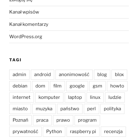
Kanał wpisów
Kanał komentarzy
WordPress.org
TAGI
admin
android
anonimowość
blog
blox
debian
dom
film
google
gsm
howto
internet
komputer
laptop
linux
ludzie
miasto
muzyka
państwo
perl
polityka
Poznań
praca
prawo
program
prywatność
Python
raspberry pi
recenzja