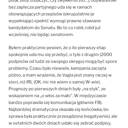
pisał, żeby zobaczyć, czy zwykłemu (no…), obywatelowi
bez zaplecza partyjnego uda się w ramach
obowiązujących przepisów (skrupulatnie je
wypełniając) spełnić wymogi prawne stawiane
kandydatom do Senatu. Bo to co robił, robił już
wcześniej, nie będąc senatorem.
Byłem praktycznie pewien, że o ile pierwszy etap
spokojnie uda mu się przebyć, o tyle z drugim (2000
podpisów od ludzi ze swojego okręgu) mogą być spore
problemy. Czasu było niewiele, kampania zaczęta
późno, a mam wrażenie, że Vagla jest znany raczej w
sieci, niż IRL (OK, nic nie wiem o samej W-wie).
Prognozy po pierwszych dniach były „na styk”, ze
wskazaniem na „o włos za mało”. W międzyczasie
bardzo poprawiła się komunikacja (głównie FB).
Najbardziej dramatyczna okazała się końcówka, bo
sprawa była praktycznie przesądzona (negatywnie), ale
w ostatnich dwóch dniach udało się zebrać podpisy,