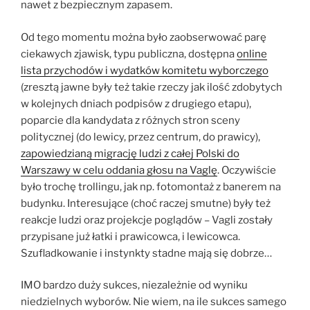
nawet z bezpiecznym zapasem.
Od tego momentu można było zaobserwować parę
ciekawych zjawisk, typu publiczna, dostępna
online
lista przychodów i wydatków komitetu wyborczego
(zresztą jawne były też takie rzeczy jak ilość zdobytych
w kolejnych dniach podpisów z drugiego etapu),
poparcie dla kandydata z różnych stron sceny
politycznej (do lewicy, przez centrum, do prawicy),
zapowiedzianą migrację ludzi z całej Polski do
Warszawy w celu oddania głosu na Vaglę
. Oczywiście
było trochę trollingu, jak np. fotomontaż z banerem na
budynku. Interesujące (choć raczej smutne) były też
reakcje ludzi oraz projekcje poglądów – Vagli zostały
przypisane już łatki i prawicowca, i lewicowca.
Szufladkowanie i instynkty stadne mają się dobrze…
IMO bardzo duży sukces, niezależnie od wyniku
niedzielnych wyborów. Nie wiem, na ile sukces samego